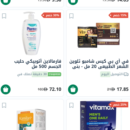
15% خصم
30% خصم
في أي بي كيس شامبو تلوين
فارمالاين أتوبيكي حليب
الشعر الطبيعي 20 مل - بني
الجسم 500 مل
داكن
التوصيل
اليوم
30 دقيقة
تصلك في
72.10
17.85
103
21
25% خصم