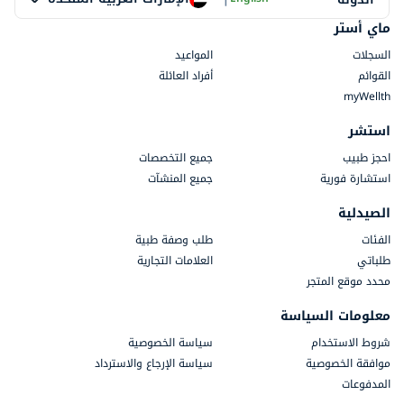
ماي أستر
السجلات
المواعيد
القوائم
أفراد العائلة
myWellth
استشر
احجز طبيب
جميع التخصصات
استشارة فورية
جميع المنشآت
الصيدلية
الفئات
طلب وصفة طبية
طلباتي
العلامات التجارية
محدد موقع المتجر
معلومات السياسة
شروط الاستخدام
سياسة الخصوصية
موافقة الخصوصية
سياسة الإرجاع والاسترداد
المدفوعات