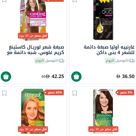
أقل سعر
من 30 يوم
غارنييه أوليا صبغة دائمة
صبغة شعر لوريـال كاستينغ
للشعر 4 بني داكن
كريم غلوس، شبه دائمة مع
بلسم، بدرجة 700 أشقر
التوصيل
اليوم
التوصيل
اليوم
42.25
36.50
65
5% خصم
40% خصم
أقل سعر
من 30 يوم
أقل سعر
من 30 يوم