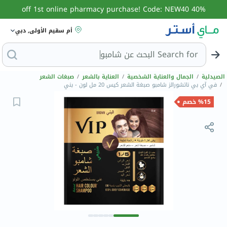
40% off 1st online pharmacy purchase! Code: NEW40
أم سقيم الأولى, دبي
Search for
الصيدلية
/
الجمال والعناية الشخصية
/
العناية بالشعر
/
صبغات الشعر
/
في آي بي ناتشورالز شامبو صبغة الشعر كيس 20 مل لون - بني
%15 خصم