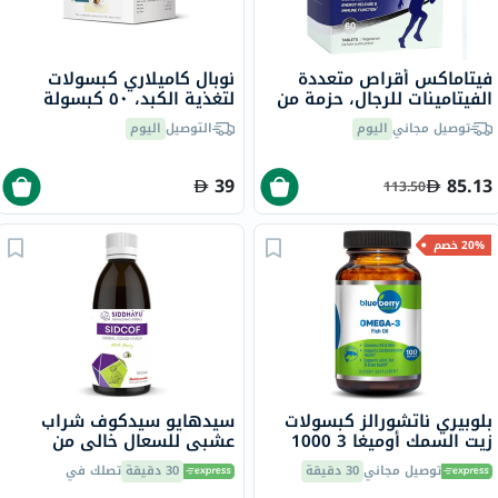
فيتاماكس أقراص متعددة
نوبال كاميلاري كبسولات
الفيتامينات للرجال، حزمة من
لتغذية الكبد، ٥٠ كبسولة
60
توصيل مجاني
اليوم
التوصيل
اليوم
39
85.13
113.50
20% خصم
بلوبيري ناتشورالز كبسولات
سيدهايو سيدكوف شراب
زيت السمك أوميغا 3 1000
عشبي للسعال خالي من
ملجم، حزمة من 100
الكحول مع العسل، 100 مل
توصيل مجاني
30 دقيقة
30 دقيقة
تصلك في