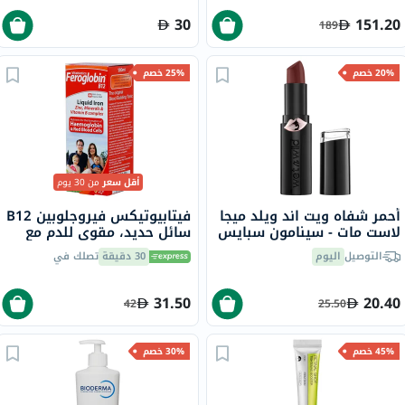
30
151.20
189
20% خصم
25% خصم
أقل سعر
من 30 يوم
أحمر شفاه ويت اند ويلد ميجا
فيتابيوتيكس فيروجلوبين B12
لاست مات - سينامون سبايس
سائل حديد، مقوي للدم مع
المعادن وفيتامينات B المركب
التوصيل
اليوم
30 دقيقة
تصلك في
200 مل
31.50
20.40
42
25.50
45% خصم
30% خصم