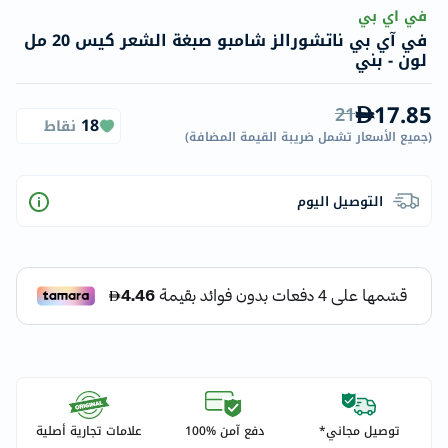
في اي بي
في آي بي ناتشورالز شامبو صبغة الشعر كيس 20 مل
لون - بني
17.85
21
18
نقاط
(
جميع الأسعار تشمل ضريبة القيمة المضافة
)
التوصيل اليوم
توصيل مجاني*
دفع آمن %100
علامات تجارية أصلية