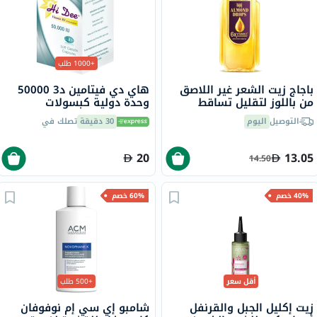
+1000 طلب
باجاج زيت الشعر غير اللاصق
هاي دي فيتامين د3 50000
من باللوز لتقليل تساقط
وحدة دولية كبسولات
الشعر، 300 مل
جيلاتينية ناعمة 8 كبسولات
التوصيل
اليوم
30 دقيقة
تصلك في
20
13.05
14.50
40% خصم
60% خصم
أقل سعر
+500 طلب
زيت إكليل الجبل والقرنفل
شامبو إي سي إم نوفوفان