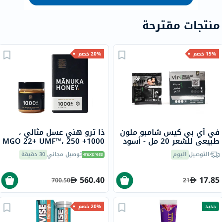
منتجات مقترحة
15% خصم
20% خصم
في آي بي كيس شامبو ملون
ذا ترو هني عسل مثالي ،
طبيعي للشعر 20 مل - أسود
1000+ MGO 22+ UMF™، 250
جرام
التوصيل
اليوم
توصيل مجاني
30 دقيقة
560.40
17.85
700.50
21
جديد
20% خصم