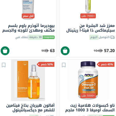
+7000 طلب
أقل سعر
معزز شد البشرة من
بيوديرما أتوذرم باوم بلسم
سيليماكس ذا فيتا-أ ريتينال
مكثف ومهدئ للوجه والجسم
شوت، 15 مل
500 مل
التوصيل
اليوم
30 دقيقة
تصلك في
63
57.20
90
104
45% خصم
50% خصم
+5000 طلب
ناو كبسولات هلامية زيت
أفالون هيربان بخاخ فيتامين
السمك أوميغا 3 1000 ملجم
للشعر مع ديكسبانثينول
180 EPA / 120 DHA حزمة من
للشعر التالف 140 مل