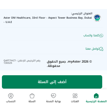
العنوان الرئيسي:
Aster DM Healthcare, 33rd Floor - Aspect Tower Business Bay, Dubai
- U.A.E
كلمنا واتساب
تواصل معنا
رقم الترخيص للإعلان
:
Q4FT7HCT-
©
2026
myAster.
جميع الحقوق
130325
محفوظة.
أضف إلى السلة
الصفحة الرئيسية
الفئات
بوابة الصحة
السلة
الحساب