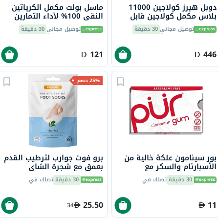
دوبل هيرز كولاجين 11000
ماسل بولت مكمل الكرياتين
بلاس مكمل كولاجين قابل
النقي 100% لأداء التمارين
للشرب لصحة المفاصل، قوارير
والقوة والتحمل بدون نكهة
توصيل مجاني
30 دقيقة
توصيل مجاني
30 دقيقة
جرعة واحدة حزمة من 30
300 جرام
كبسولة
121
446
25% خصم
بور سينامون علكة خالية من
برو فوت جوارب لترطيب القدم
الأسبارتام والسكر مع
بعمق مع شجرة الشاي
إكسيليتول،حزمه من 9
وفيتامين E لإصلاح البشرة
30 دقيقة
تصلك في
30 دقيقة
تصلك في
الجافة،حزمه من زوج واحد
25.50
11
34