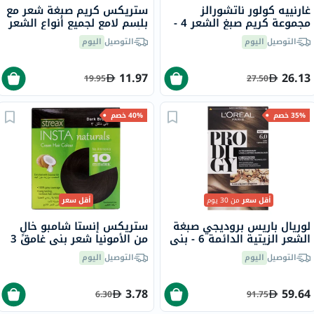
غارنييه كولور ناتشورالز
ستريكس كريم صبغة شعر مع
مجموعة كريم صبغ الشعر 4 -
بلسم لامع لجميع أنواع الشعر
بني
- أشقر ذهبي 7.3
التوصيل
اليوم
التوصيل
اليوم
11.97
26.13
19.95
27.50
35% خصم
40% خصم
أقل سعر
من 30 يوم
أقل سعر
لوريال باريس بروديجي صبغة
ستريكس إنستا شامبو خالٍ
الشعر الزيتية الدائمة 6 - بني
من الأمونيا شعر بني غامق 3
بلوط
التوصيل
اليوم
التوصيل
اليوم
3.78
59.64
6.30
91.75