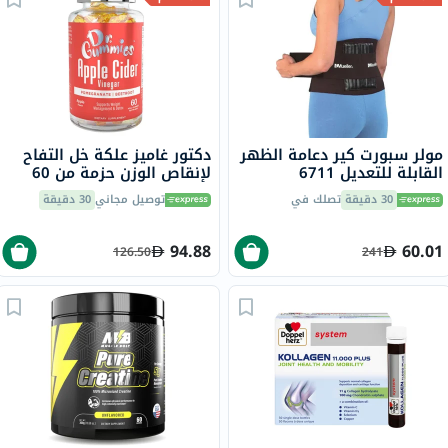
مولر سبورت كير دعامة الظهر
دكتور غاميز علكة خل التفاح
القابلة للتعديل 6711
لإنقاص الوزن حزمة من 60
30 دقيقة
تصلك في
توصيل مجاني
30 دقيقة
94.88
60.01
126.50
241