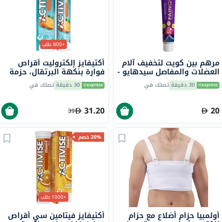
+800 طلب
مرهم بين كويت لتخفيف آلام
أكتيفايز إلكتروليت أقراص
العضلات والمفاصل سيدهايو -
فوارة بنكهة البرتقال، حزمة
30 جرام
من 20
30 دقيقة
تصلك في
30 دقيقة
تصلك في
31.20
20
39
20% خصم
+1000 طلب
أولمبيا حزام أضلاع مع حزام
أكتيفايز فيتامين سي أقراص