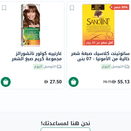
30% خصم
أقل سعر
من 30 يوم
سانوتينت كلاسيك صبغة شعر
غارنييه كولور ناتشورالز
خالية من الأمونيا - 07 بني
مجموعة كريم صبغ الشعر
رمادي 125 مل
6.34 - بني شوكولاته
التوصيل
اليوم
التوصيل
اليوم
27.50
55.13
78.75
نحن هنا لمساعدتك!