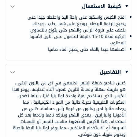
كيفية الاستعمال
افتح الكيس واسكبه على راحة اليد واخلطه جيدا حتى
يصبح الرغوة البيضاء. يوضع على شعر رطب ، ويدلك
بلطف على فروة الرأس والشعر حتى يتوزع بالتساوي
اتركيه لمدة 10-15 دقيقة للحصول على اللون الأسود
المطلوب
اشطفها جيدا بالماء حتى يصبح الماء صافيا
التفاصيل
كيس شامبو صبغة الشعر الطبيعي في آي بي باللون البني ،
هو طريقة سهلة وفعالة لتلوين شعرك أثناء تنظيفه. يوفر هذا
الكيس الذي يستخدم لمرة واحدة لونا بنيا غنيا ، بينما تضمن
المكونات الطبيعية تجربة خالية من المواد الكيميائية ، مما
يجعله مثاليا لمن يعانون من فروة رأس حساسة. خالي من
الأمونيا والبارابين ، يغذي الشعر ويتركه ناعما ولامعا بعد كل
استخدام. هذا الكيس المضغوط مناسب للسفر أو اللمسات
السريعة أو الاستخدام المنتظم ، مما يوفر لونا بنيا نابضا بالحياة
ويدوم طويلا دون فوضى.