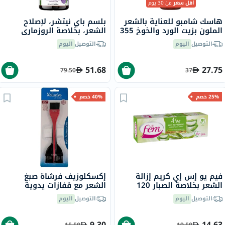
أقل سعر
من 30 يوم
هاسك شامبو للعناية بالشعر
بلسم باي نيتشر، لإصلاح
الملون بزيت الورد والخوخ 355
الشعر، بخلاصة الروزماري
مل
والنعناع، 500 مل
التوصيل
اليوم
التوصيل
اليوم
51.68
27.75
79.50
37
25% خصم
40% خصم
فيم يو إس إي كريم إزالة
إكسكلوزيف فرشاة صبغ
الشعر بخلاصة الصبار 120
الشعر مع قفازات يدوية
جرام
للاستخدام مرة واحدة، حزمة
التوصيل
اليوم
التوصيل
اليوم
من 2
9.30
14.63
15.50
19.50