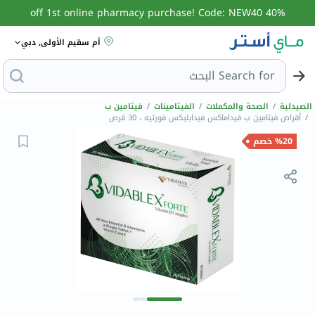
40% off 1st online pharmacy purchase! Code: NEW40
أم سقيم الأولى, دبي
Search for
البحث عن م
الصيدلية
/
الصحة والمكملات
/
الفيتامينات
/
فيتامين ب
/
أقراص فيتامين ب فيداماكس فيدابليكس فورتيه ، 30 قرص
%20 خصم