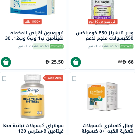
أقل سعر
من 30 يوم
+1000 طلب
ويبر ناتشرلز B50 كومبلكس
نيوروبيون أقراص المكملة
50كبسولات ملجم لدعم
لفيتامين ب1 وب6 وب12، 30
الطاقة، حزمة من 60
قرص
60 دقيقة
تصلك في
60 دقيقة
تصلك في
25.50
66
88
20% خصم
نوبال كاميلاري كبسولات
سولاراي كبسولات نباتية ميغا
لتغذية الكبد، ٥٠ كبسولة
فيتامين B-سترس 120