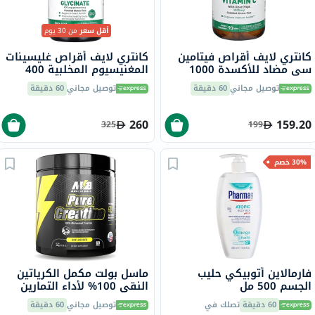
أقل سعر
من 30 يوم
كانتري لايف أقراص فيتامين
كانتري لايف أقراص غليسينات
سي مضاد للأكسدة 1000
المغنيسيوم المخلبية 400
ملجم مع ثمر الورد لدعم
ملجم لصحة العظام والعضلات،
توصيل مجاني
60 دقيقة
توصيل مجاني
60 دقيقة
المناعة، حزمة من 90
حزمة من 180
260
159.20
325
199
30% خصم
فارمالاين أتوبيكي حليب
ماسل بولت مكمل الكرياتين
الجسم 500 مل
النقي 100% لأداء التمارين
والقوة والتحمل بدون نكهة
60 دقيقة
تصلك في
توصيل مجاني
60 دقيقة
300 جرام