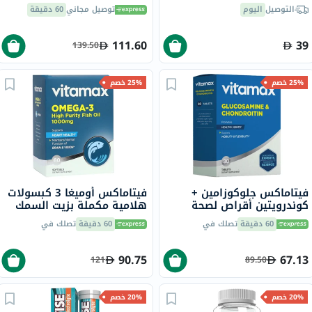
كبسولة
التوصيل
اليوم
توصيل مجاني
60 دقيقة
111.60
39
139.50
25% خصم
25% خصم
فيتاماكس جلوكوزامين +
فيتاماكس أوميغا 3 كبسولات
كوندرويتين أقراص لصحة
هلامية مكملة بزيت السمك
المفاصل، حزمة من 30
1000 ملجم حزمة من 60
60 دقيقة
تصلك في
60 دقيقة
تصلك في
90.75
67.13
121
89.50
20% خصم
20% خصم