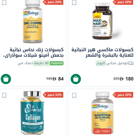
20% خصم
20% خصم
كبسولات ماكسي هير النباتية
كبسولات زنك نحاس نباتية
للعناية بالبشرة والشعر
بحمض أمينو شيلات سولاراي،
كاونتري لايف، 60 كبسولة
100 كبسولة
توصيل مجاني
اليوم
60 دقيقة
تصلك في
84
180
105
225
20% خصم
32% خصم
+1000 طلب