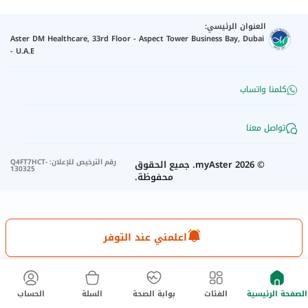
العنوان الرئيسي:
Aster DM Healthcare, 33rd Floor - Aspect Tower Business Bay, Dubai
- U.A.E
كلمنا واتساب
تواصل معنا
رقم الترخيص للإعلان
:
Q4FT7HCT-
©
2026
myAster.
جميع الحقوق
130325
محفوظة.
اعلمني عند التوفر
الصفحة الرئيسية
الفئات
بوابة الصحة
السلة
الحساب