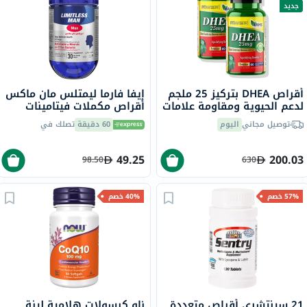
جديد
أقراص DHEA بتركيز 25 ملجم
إيفا فارما ليمتلس مان ماكس
لدعم الحيوية ومقاومة علامات
أقراص مكملات فيتامينات
التقدم في السن إيه إم إس -
ومعادن متعددة حزمة من 30
توصيل مجاني
اليوم
60 دقيقة
تصلك في
2 × 60 قرص
49.25
200.03
98.50
630
57% خصم
40% خصم
21 سينتشري أقراص متعددة
ناو كبسولات هلامية لينة