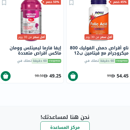
45% خصم
50% خصم
أقل سعر
من 30 يوم
أقل سعر
من 30 يوم
ناو أقراص حمض الفوليك 800
إيفا فارما ليميتلس وومان
ميكروجرام مع فيتامين ب12
ماكس أقراص متعددة
لصحة القلب، حزمة من 250
الفيتامينات والمعادن، حزمة
60 دقيقة
تصلك في
60 دقيقة
تصلك في
قرص
من 30
49.25
54.45
98.50
99
نحن هنا لمساعدتك!
مركز المساعدة