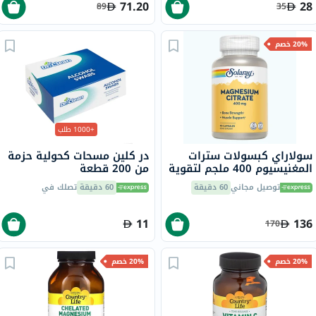
71.20
28
89
35
20% خصم
+1000 طلب
سولاراي كبسولات سترات
در كلين مسحات كحولية حزمة
المغنيسيوم 400 ملجم لتقوية
من 200 قطعة
العظام ودعم العضلات، 90
توصيل مجاني
60 دقيقة
60 دقيقة
تصلك في
قطعة
11
136
170
20% خصم
20% خصم