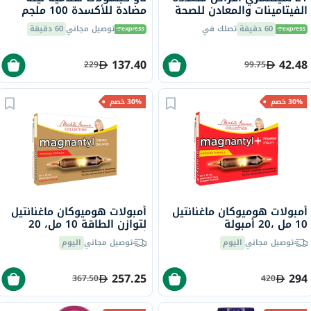
الفيتامينات والمعادن للصحة
مضادة للأكسدة 100 ملجم
العامة، حزمة من 130
لصحة القلب والطاقة، حزمة
60 دقيقة
تصلك في
توصيل مجاني
60 دقيقة
من 50
137.40
42.48
229
99.75
30% خصم
30% خصم
أمبولات هوميوكان ماغنانتيل
أمبولات هوميوكان ماغنانتيل
10 مل ،20 أمبولة
لتوازن الطاقة 10 مل، 20
أمبولة
توصيل مجاني
اليوم
توصيل مجاني
اليوم
257.25
294
367.50
420