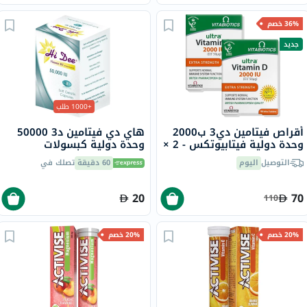
36% خصم
جديد
+1000 طلب
أقراص فيتامين دي3 ب2000
هاي دي فيتامين د3 50000
وحدة دولية فيتابيوتكس - 2 ×
وحدة دولية كبسولات
96 قرص
جيلاتينية ناعمة 8 كبسولات
التوصيل
اليوم
60 دقيقة
تصلك في
20
70
110
20% خصم
20% خصم