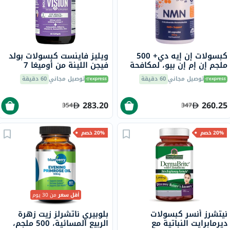
كبسولات إن إيه دي+ 500
ويليز فاينست كبسولات بولد
ملجم إن إم إن بيو، لمكافحة
فيجن اللينة من أوميغا 7
الشيخوخة - 30 كبسولة
ولوتين 20 ملجمم لصحة العين
توصيل مجاني
60 دقيقة
توصيل مجاني
60 دقيقة
حزمة من 60 كبسولة
283.20
260.25
354
347
20% خصم
20% خصم
أقل سعر
من 30 يوم
نيتشرز أنسر كبسولات
بلوبيري ناتشرلز زيت زهرة
ديرمابرايت النباتية مع
الربيع المسائية، 500 ملجم،