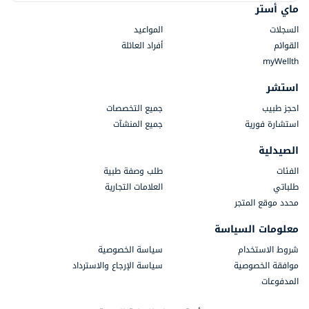
ماي أستر
السجلات
المواعيد
القوائم
أفراد العائلة
myWellth
استشر
احجز طبيب
جميع التخصصات
استشارة فورية
جميع المنشآت
الصيدلية
الفئات
طلب وصفة طبية
طلباتي
العلامات التجارية
محدد موقع المتجر
معلومات السياسة
شروط الاستخدام
سياسة الخصوصية
موافقة الخصوصية
سياسة الإرجاع والاسترداد
المدفوعات