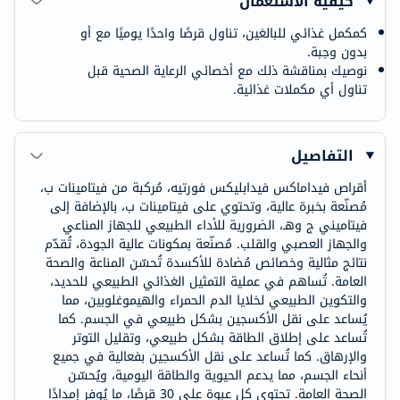
كيفية الاستعمال
كمكمل غذائي للبالغين، تناول قرصًا واحدًا يوميًا مع أو
بدون وجبة.
نوصيك بمناقشة ذلك مع أخصائي الرعاية الصحية قبل
تناول أي مكملات غذائية.
التفاصيل
أقراص فيداماكس فيدابليكس فورتيه، مُركبة من فيتامينات ب،
مُصنّعة بخبرة عالية، وتحتوي على فيتامينات ب، بالإضافة إلى
فيتاميني ج وهـ، الضرورية للأداء الطبيعي للجهاز المناعي
والجهاز العصبي والقلب. مُصنّعة بمكونات عالية الجودة، تُقدّم
نتائج مثالية وخصائص مُضادة للأكسدة تُحسّن المناعة والصحة
العامة. تُساهم في عملية التمثيل الغذائي الطبيعي للحديد،
والتكوين الطبيعي لخلايا الدم الحمراء والهيموغلوبين، مما
يُساعد على نقل الأكسجين بشكل طبيعي في الجسم. كما
تُساعد على إطلاق الطاقة بشكل طبيعي، وتقليل التوتر
والإرهاق. كما تُساعد على نقل الأكسجين بفعالية في جميع
أنحاء الجسم، مما يدعم الحيوية والطاقة اليومية، ويُحسّن
الصحة العامة. تحتوي كل عبوة على 30 قرصًا، ما يُوفر إمدادًا