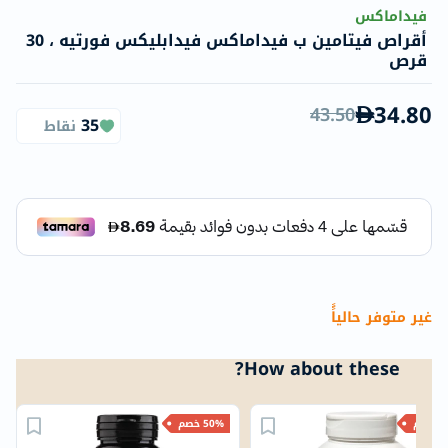
فيداماكس
أقراص فيتامين ب فيداماكس فيدابليكس فورتيه ، 30
قرص
34.80
43.50
35
نقاط
غير متوفر حالياًً
How about these?
خصم
50% خصم