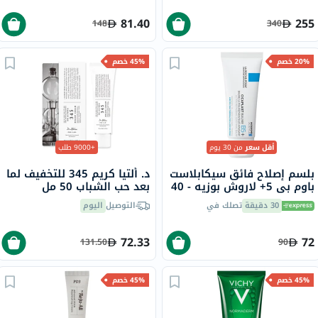
81.40
255
148
340
20% خصم
45% خصم
أقل سعر
من 30 يوم
+9000 طلب
بلسم إصلاح فائق سيكابلاست
د. ألتيا كريم 345 للتخفيف لما
باوم بي 5+ لاروش بوزيه - 40
بعد حب الشباب 50 مل
مل
30 دقيقة
تصلك في
التوصيل
اليوم
72.33
72
131.50
90
45% خصم
45% خصم