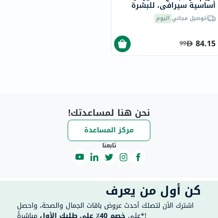
أساسية سيرافي، للبشرة
الجافة، 340 جرام
توصيل مجاني
اليوم
84.15
99
نحن هنا لمساعدتك!
مركز المساعدة
تابعنا
كن أول من يعرف
اشترك الآن لتصلك أحدث عروض باقات الجمال والصحة، واحصل
مباشرةً*!
على
خصم 40٪ على طلبك الأول