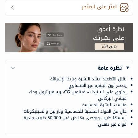
اعثر على المتجر
نظرة عامة
يقلل التجاعيد، يشد البشرة ويزيد الإشراقة
يصحح لون البشرة غير المتساوي
يحتوي على الببتيدات، فيتامين CG، ريسفيراترول وماء
فيشي البركاني
مناسب للبشرة الحساسة
خالٍ من المواد المسببة للحساسية وبارابين والسيليكونات
أسسها طبيب ويوصى بها من قبل 50,000 طبيب جلدية
قوام غير دهني