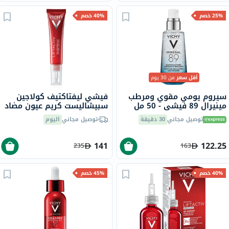
25% خصم
40% خصم
أقل سعر
من 30 يوم
سيروم يومي مقوي ومرطب
فيشي ليفتاكتيف كولاجين
مينيرال 89 فيشي - 50 مل
سبيشاليست كريم عيون مضاد
للشيخوخة والتجاعيد، 15 مل
توصيل مجاني
30 دقيقة
توصيل مجاني
اليوم
141
122.25
235
163
40% خصم
45% خصم