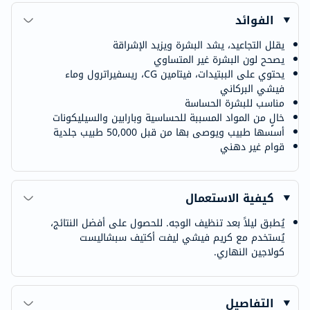
الفوائد
يقلل التجاعيد، يشد البشرة ويزيد الإشراقة
يصحح لون البشرة غير المتساوي
يحتوي على الببتيدات، فيتامين CG، ريسفيراترول وماء
فيشي البركاني
مناسب للبشرة الحساسة
خالٍ من المواد المسببة للحساسية وبارابين والسيليكونات
أسسها طبيب ويوصى بها من قبل 50,000 طبيب جلدية
قوام غير دهني
كيفية الاستعمال
يُطبق ليلاً بعد تنظيف الوجه. للحصول على أفضل النتائج،
يُستخدم مع كريم فيشي ليفت أكتيف سبشاليست
كولاجين النهاري.
التفاصيل