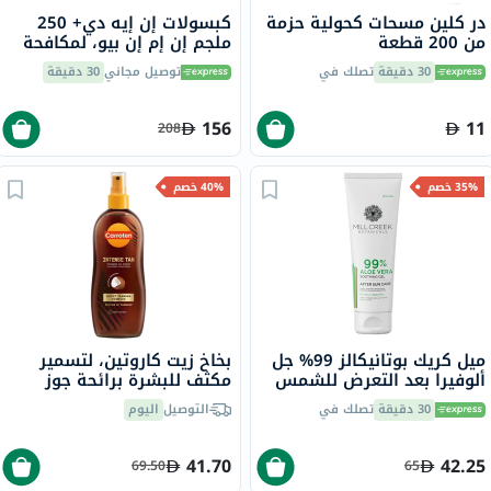
در كلين مسحات كحولية حزمة
كبسولات إن إيه دي+ 250
من 200 قطعة
ملجم إن إم إن بيو، لمكافحة
الشيخوخة - 30 كبسولة
30 دقيقة
تصلك في
توصيل مجاني
30 دقيقة
156
11
208
35% خصم
40% خصم
ميل كريك بوتانيكالز 99% جل
بخاخ زيت كاروتين، لتسمير
ألوفيرا بعد التعرض للشمس
مكثف للبشرة برائحة جوز
236 مل
الهند، 200 مل
30 دقيقة
تصلك في
التوصيل
اليوم
41.70
42.25
69.50
65