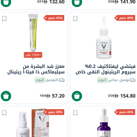
132.60
141.90
221
258
40% خصم
45% خصم
+7000 طلب
فيتشي ليفتاكتيف 0.2%
معزز شد البشرة من
سيروم الريتينول النقي خاص
سيليماكس ذا فيتا-أ ريتينال
للتجاعيد العميقة للوجه 30 مل
شوت، 15 مل
توصيل مجاني
اليوم
التوصيل
اليوم
57.20
154.80
104
258
45% خصم
20% خصم