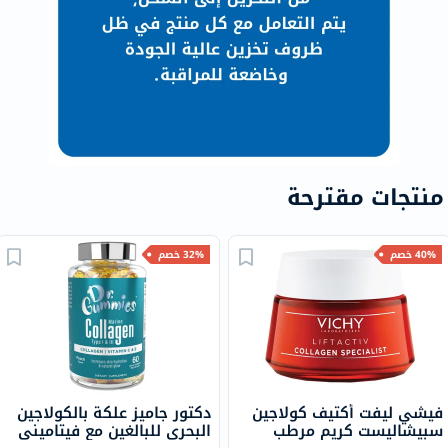
منتجات مقترحة
40% خصم
32% خصم
فيشي ليفت أكتيف كولاجين
دكتور جاميز علكة بالكولاجين
سبيشاليست كريم مرطب
البحري للبالغين مع فيتاميني