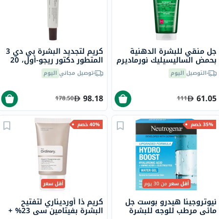
جل منقي للبشرة الدهنية
كريم لتجديد البشرة بي دي 3
بحمض الساليسيليك نورماديرم
المتطور دكتور ريجو-أول، 20
فيتوسوليوشن فيشي، 200
مل
التوصيل
اليوم
توصيل مجاني
اليوم
مل
98.18
61.05
178.50
111
35% خصم
40% خصم
أقل سعر
من 30 يوم
أقل سعر
نيوتروجينا هيدرو بوست جل
كريم ذا أورديناري لتفتيح
مائي مرطب للوجه للبشرة
البشرة بفيتامين سي 23% +