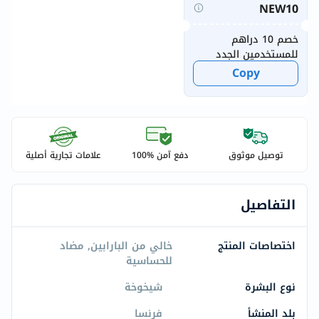
NEW10
خصم 10 دراهم
للمستخدمين الجدد
Copy
توصيل موثوق
دفع آمن %100
علامات تجارية أصلية
التفاصيل
اختصاصات المنتج
خالي من البارابين, مضاد
للحساسية
نوع البشرة
شيخوخة
بلد المنشأ
فرنسا