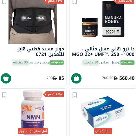
20% خصم
71% خصم
ذا ترو هني عسل مثالي ،
مولر مسند قطني قابل
1000+ MGO 22+ UMF™، 250
للتعديل 6721
جرام
توصيل مجاني
30 دقيقة
توصيل مجاني
30 دقيقة
85
560.40
293
700.50
25% خصم
+1000 طلب
أقل سعر
من 30 يوم