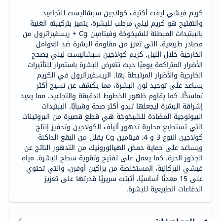
كريم فيشي ليفت أكتيف كولاجين سبشاليست للتجاعيد
والتفتيح هو كريم ليلي مرطب للبشرة، يتميز بتركيبته الغنية
بالببتيدات المبطئة للشيخوخة وفيتامين Cg + ريسفيراترول من
مصادر طبيعية، التي تعزز من مقاومة البشرة ضد العوامل
الخارجية خلال الليل. كريم كولاجين سبشاليست ليلي يصحح
الأضرار المتراكمة يوميًا حيث تتعرض البشرة باستمرار للتأثيرات
الخارجية والأضرار المرتبطة بها. الريسفيراترول في الكريم
يساعد على توحيد لون البشرة، مما يكشف عن نسيج أكثر
تماسكًا. كما يقاوم ظهور الخطوط الدقيقة والتجاعيد، مما يعيد
إشراقة البشرة ليجعلها تبدو أكثر صحة وشبابًا. الببتيدات
البيولوجية المضادة للشيخوخة هي قطع قصيرة من البروتينات
التي تستطيع محاربة تدهور ألياف الكولاجين وتحفيز إنتاج
كولاجين النوع 3 و 4. فيتامين Cg يقلل من البقع الداكنة
ويساعد على حماية حمض الهيالورونيك من التدهور الناتج عن
الجذور الحرة. كما يعمل على تفتيح وتقوية سطح البشرة. مياه
فيشي البركانية، المستخلصة من براكين أوفرن، والتي تحتوي
على 15 معدنًا أساسيًا، أثبتت سريريًا قدرتها على تعزيز
الدفاعات الطبيعية للبشرة.