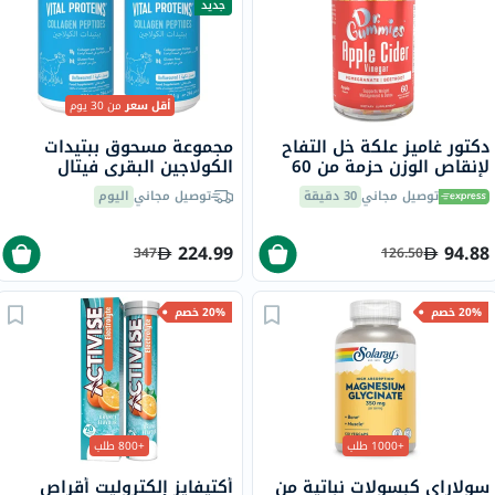
جديد
أقل سعر
من 30 يوم
دكتور غاميز علكة خل التفاح
مجموعة مسحوق ببتيدات
لإنقاص الوزن حزمة من 60
الكولاجين البقري فيتال
بروتينز - 2 × 284 جرام
توصيل مجاني
30 دقيقة
توصيل مجاني
اليوم
224.99
94.88
347
126.50
20% خصم
20% خصم
+1000 طلب
+800 طلب
سولاراي كبسولات نباتية من
أكتيفايز إلكتروليت أقراص