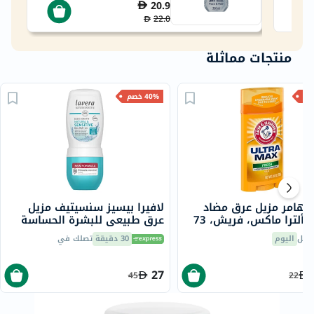
20.9
22.0
منتجات مماثلة
40% خصم
د هامر مزيل عرق مضاد
لافيرا بيسيز سنسيتيف مزيل
للتعرق ألترا ماكس، فريش، 73
عرق طبيعي للبشرة الحساسة
خالي من الألومنيوم 50 مل
صيل
اليوم
30 دقيقة
تصلك في
27
45
22