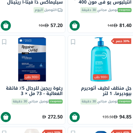
أنثيليوس يو في مون 400
سيليماكس ذا فيتا-أ ريتينال
لاروش بوزيه، عامل حماية
شوت، 15 مل
توصيل مجاني
30 دقيقة
التوصيل
اليوم
50+ - 50 مل
57.20
81.40
104
148
30% خصم
+900 طلب
+900 طلب
جل منظف لطيف أتوديرم
رغوة ريجين للرجال 5٪ فائقة
بيوديرما، 1 لتر
الفعالية - 73 مل × 3
توصيل مجاني
30 دقيقة
توصيل مجاني
30 دقيقة
272.50
94.85
135.50
40% خصم
50% خصم