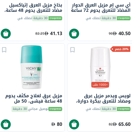
أي سي إم مزيل العرق الدوار
بخاخ مزيل العرق إتياكسيل
المضاد للتعرق يدوم 72 ساعة
مضاد للتعرق يدوم 48 ساعة،
للبشرة الحساسة 50 مل
150 مل
30 دقيقة
تصلك في
30 دقيقة
تصلك في
41.13
40.50
82.25
90
20% خصم
+1000 طلب
لويس ويدمر مزيل عرق
مزيل عرق لعلاج مكثف يدوم
ومضاد للتعرق ببكرة دوارة،
48 ساعة فيشي، 50 مل
بدون رائحة، 50 مل
30 دقيقة
تصلك في
توصيل مجاني
30 دقيقة
80
65.60
82