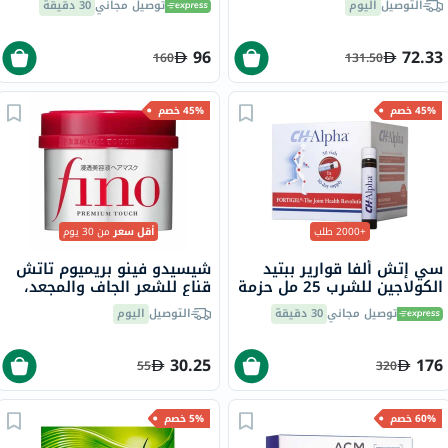
التوصيل
اليوم
توصيل مجاني
30 دقيقة
96
72.33
160
131.50
45% خصم
45% خصم
+2000 طلب
أقل سعر
من 30 يوم
سي إتش ألفا قوارير ببتيد
شيسيدو فينو بريميوم تاتش
الكولاجين للشرب 25 مل حزمة
قناع للشعر الجاف والمجعد،
من 30
230 جرام
توصيل مجاني
30 دقيقة
التوصيل
اليوم
30.25
176
55
320
60% خصم
5% خصم