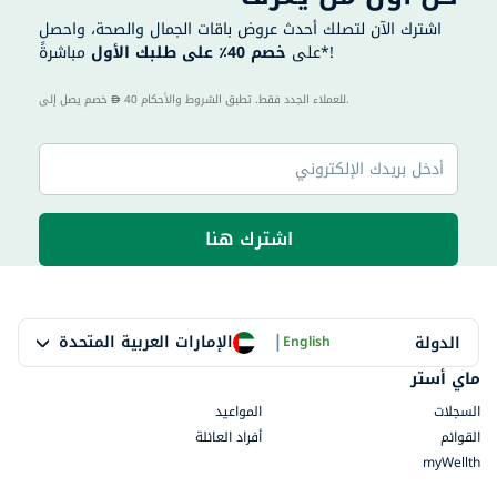
اشترك الآن لتصلك أحدث عروض باقات الجمال والصحة، واحصل
مباشرةً*!
على
خصم 40٪ على طلبك الأول
40 للعملاء الجدد فقط. تطبق الشروط والأحكام.
خصم يصل إلى
اشترك هنا
|
الإمارات العربية المتحدة
الدولة
English
ماي أستر
السجلات
المواعيد
القوائم
أفراد العائلة
myWellth