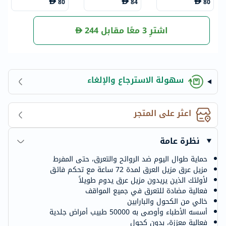
80
84
80
دوارة 50 مل
تحكم السريري لمد
50 مل
ة 96 ساعة بلمسة
جافة للرجال 50 م
ل
اشترِ 3 معًا مقابل
244
سهولة الاسترجاع والإلغاء
اعثر على المتجر
نظرة عامة
حماية طوال اليوم ضد الروائح والتعرق، حتى المفرط
مزيل عرق مزيل العرق لمدة 72 ساعة مع تحكم فائق
لأولئك الذين يريدون مزيل عرق يدوم طويلاً
فعالية مضادة للتعرق في جميع المواقف
خالي من الكحول والبارابين
أسسه الأطباء وأوصى به 50000 طبيب أمراض جلدية
فعالية معززة، بدون كحول