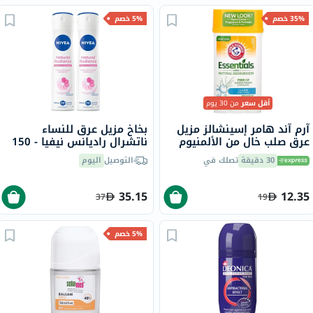
35% خصم
5% خصم
أقل سعر
من 30 يوم
آرم آند هامر إسينشالز مزيل
بخاخ مزيل عرق للنساء
عرق صلب خالٍ من الألمنيوم
ناتشرال راديانس نيفيا - 150
بمزيلات عرق طبيعية، برائحة
مل × 2
30 دقيقة
تصلك في
التوصيل
اليوم
النظافة، 71 جرام
35.15
12.35
37
19
5% خصم