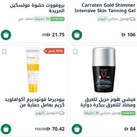
Carroten Gold Shimmer
بروفووت حشوة مولسكين
Intensive Skin Tanning Gel
المريحة
150ml
توصيل مجاني
اليوم
30 دقيقة
تصلك في
21.75
106
29
55% خصم
فيشي هوم مزيل للعرق
بيوديرما فوتوديرم أكوافلويد
ومضاد للتعرق ببكرة دوارة
كريم بعامل حماية من
مضاد للبقع والتهيج للرجال،
الشمس SPF50+ غير مرئي
توصيل مجاني
30 دقيقة
التوصيل
اليوم
50 مل
للبشرة الحساسة 40 مل
70.42
84
156.50