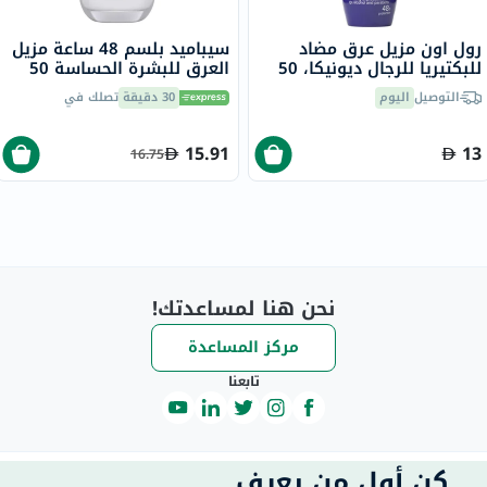
رول اون مزيل عرق مضاد
سيباميد بلسم 48 ساعة مزيل
للبكتيريا للرجال ديونيكا، 50
العرق للبشرة الحساسة 50
مل
مل
التوصيل
اليوم
30 دقيقة
تصلك في
15.91
13
16.75
نحن هنا لمساعدتك!
مركز المساعدة
تابعنا
كن أول من يعرف