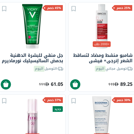
25% خصم
45% خصم
+2000 طلب
شامبو منشط ومضاد لتساقط
جل منقي للبشرة الدهنية
الشعر إنرجي+ فيشي
بحمض الساليسيليك نورماديرم
ديركوس، 200 مل
فيتوسوليوشن فيشي، 200
توصيل مجاني
اليوم
التوصيل
اليوم
مل
61.05
89.25
111
119
30% خصم
37% خصم
جديد