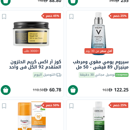
88.80
255
148
340
25% خصم
45% خصم
أقل سعر
من 30 يوم
+3000 طلب
سيروم يومي مقوي ومرطب
كوز أر اكس كريم الحلزون
مينيرال 89 فيشي - 50 مل
المتقدم 92 الكل في واحد
100 مل
توصيل مجاني
30 دقيقة
التوصيل
اليوم
60.78
122.25
110.50
163
25% خصم
50% خصم