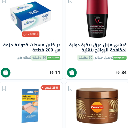
+1000 طلب
فيشي مزيل عرق ببكرة دوارة
در كلين مسحات كحولية حزمة
لمكافحة الروائح بتقنية
من 200 قطعة
التحكم السريري لمدة 96
توصيل مجاني
30 دقيقة
30 دقيقة
تصلك في
ساعة بلمسة جافة للرجال 50
مل
11
84
25% خصم