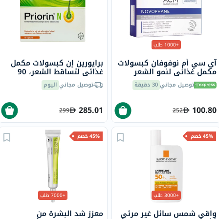
+1000 طلب
آي سي أم نوفوفان كبسولات
برايورين إن كبسولات مكمل
مكمل غذائي لنمو الشعر
غذائي لتساقط الشعر، 90
والأظافر حزمة من 60
كبسولة
توصيل مجاني
30 دقيقة
توصيل مجاني
اليوم
285.01
100.80
299
252
45% خصم
45% خصم
+3000 طلب
+7000 طلب
واقي شمس سائل غير مرئي
معزز شد البشرة من