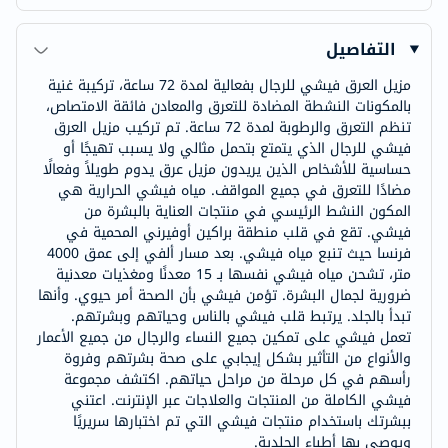
التفاصيل
مزيل العرق فيشي للرجال بفعالية لمدة 72 ساعة، تركيبة غنية
بالمكونات النشطة المضادة للتعرق والمعادن فائقة الامتصاص،
تنظم التعرق والرطوبة لمدة 72 ساعة. تم تركيب مزيل العرق
فيشي للرجال الذي يتمتع بتحمل مثالي ولا يسبب تهيجًا أو
حساسية للأشخاص الذين يريدون مزيل عرق يدوم طويلاً وفعالًا
مضادًا للتعرق في جميع المواقف. مياه فيشي الحرارية هي
المكون النشط الرئيسي في منتجات العناية بالبشرة من
فيشي. تقع في قلب منطقة براكين أوفيرني المحمية في
فرنسا حيث تنبع مياه فيشي. بعد مسار ألفي إلى عمق 4000
متر، تشحن مياه فيشي نفسها بـ 15 معدنًا ومغذيات معدنية
ضرورية لجمال البشرة. تؤمن فيشي بأن الصحة أمر حيوي. وأنها
تبدأ بالجلد. يرتبط قلب فيشي بالناس وحياتهم وبشرتهم.
تعمل فيشي على تمكين جميع النساء والرجال من جميع الأعمار
والأنواع من التأثير بشكل إيجابي على صحة بشرتهم وفروة
رأسهم في كل مرحلة من مراحل حياتهم. اكتشف مجموعة
فيشي الكاملة من المنتجات والعلاجات عبر الإنترنت. اعتني
ببشرتك باستخدام منتجات فيشي التي تم اختبارها سريريًا
ويوصي بها أطباء الجلدية.