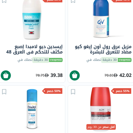
مزيل عرق رول أون إيغو كيو
إيسدين ديو لامبدا إصبع
مضاد للتعرق للبشرة
مكثف للتحكم في العرق 48
الحساسة، 80 جرام
ساعة بكرة دوارة 50 مل
30 دقيقة
تصلك في
30 دقيقة
تصلك في
39.38
42.02
78.75
70.03
55% خصم
50% خصم
أقل سعر
من 30 يوم