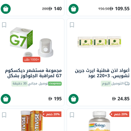
140
109.55
200
156.50
+1000 طلب
أعواد اذن قطنية ايرث جرين
مجموعة مستشعر ديكسكوم
تشويس، 3×220 عود
G7 لمراقبة الجلوكوز بشكل
مستمر، قطعة واحدة
التوصيل
اليوم
توصيل مجاني
30 دقيقة
195
24.85
20% خصم
20% خصم