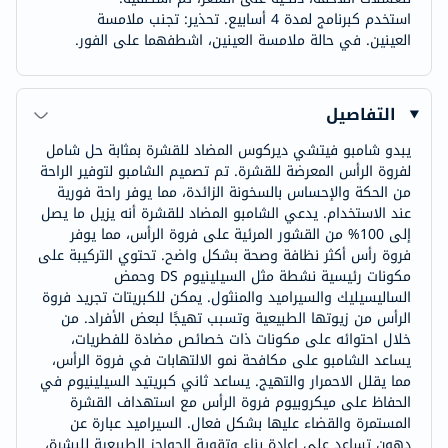
استخدم كبرنامج لمدة 4 أسابيع. تحذير: تجنب ملامسة
العينين. في حالة ملامسة العينين، اشطفهما على الفور.
التفاصيل
يبدو شامبو فيتشي ديركوس المضاد للقشرة بمثابة حل شامل
لفروة الرأس المعرضة للقشرة. تم تصميم الشامبو لتوفير الراحة
من الحكة والإحساس بالسخونة الزائدة، مما يوفر راحة فورية
عند الاستخدام. يدعي الشامبو المضاد للقشرة أنه يزيل ما يصل
إلى 100% من القشور المرئية على فروة الرأس، مما يوفر
فروة رأس أكثر نظافة وصحة بشكل واضح. تحتوي التركيبة على
مكونات رئيسية نشطة مثل السيلينيوم DS وحمض
الساليسيليك والسيراميد والمنثول. يمكن للكبريتات تجريد فروة
الرأس من زيوتها الطبيعية وتسبب تهيجًا لبعض الأفراد. من
خلال احتوائه على مكونات ذات خصائص مضادة للفطريات،
يساعد الشامبو على مكافحة نمو الالتهابات في فروة الرأس،
مما يقلل الاحمرار والتهيج. يساعد ثاني كبريتيد السيلينيوم في
الحفاظ على ميكروبيوم فروة الرأس مع استهداف القشرة
المستمرة والقضاء عليها بشكل فعال. السيراميد عبارة عن
دهون تساعد على إعادة بناء وتقوية الحواجز الطبيعية للبشرة،