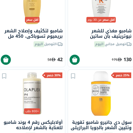
أقل سعر
من 30 يوم
أقل سعر
شامبو مغذي للشعر
شامبو لتكثيف وإصلاح الشعر
نيوتريتيف بان ساتين
بريميوم تسوباكي، 450 مل
كيراستاس، 250 مل
توصيل مجاني
اليوم
التوصيل
اليوم
42
130
58
176
25% خصم
30% خصم
+800 طلب
سول دي جانيرو شامبو تقوية
أولابليكس رقم 4 بوند شامبو
وتليين الشعر بالجويا البرازيلي
للعناية بالشعر لإصلاحه