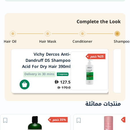
Complete the Look
Hair Oil
Hair Mask
Conditioner
Shampoo
Vichy Dercos Anti-
Niz
%25 خصم
Dandruff DS Shampoo
Acid For Dry Hair 390ml
Delivery in 30 mins
De
127.5
170.0
منتجات مماثلة
35% خصم