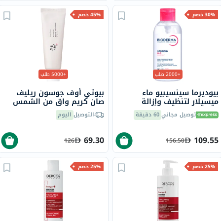
30% خصم
45% خصم
+2000 طلب
+5000 طلب
بيوديرما سينسيبيو ماء
بيوتي أوف جوسون ريليف
ميسيلار لتنظيف وإزالة
صان كريم واقٍ من الشمس
المكياج 850 مل
عضوي بلأرز والبروبيوتيك
توصيل مجاني
60 دقيقة
التوصيل
اليوم
بعامل حماية 50+ وحماية
فائقة 50 مل
69.30
109.55
126
156.50
25% خصم
25% خصم