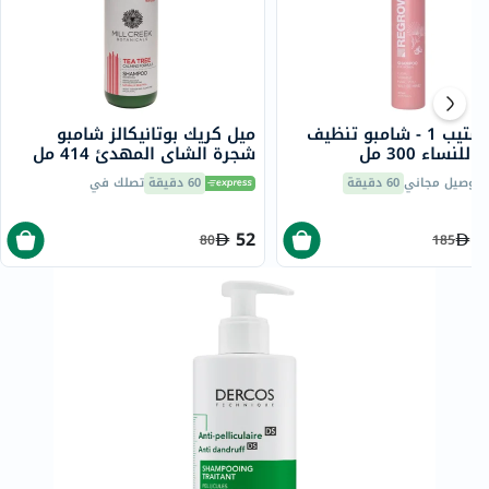
ريجرو ستيب 1 - شامبو تنظيف
ميل كريك بوتانيكالز شامبو
لنساء 300 مل
شجرة الشاي المهدئ 414 مل
توصيل مجاني
60 دقيقة
60 دقيقة
تصلك في
52
1
80
185