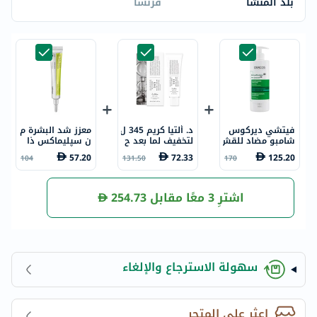
بلد المنشأ
فرنسا
فيتشي ديركوس
د. ألتيا كريم 345 ل
معزز شد البشرة م
شامبو مضاد للقش
لتخفيف لما بعد ح
ن سيليماكس ذا
رة مع السيلينيوم
ب الشباب 50 مل
فيتا-أ ريتينال شو
57.20
72.33
125.20
104
131.50
170
دي إس وحمض ال
ت، 15 مل
ساليسيليك لحكة
فروة الرأس والشع
ر العادي إلى الده
اشترِ 3 معًا مقابل
254.73
ني 390 مل
سهولة الاسترجاع والإلغاء
اعثر على المتجر