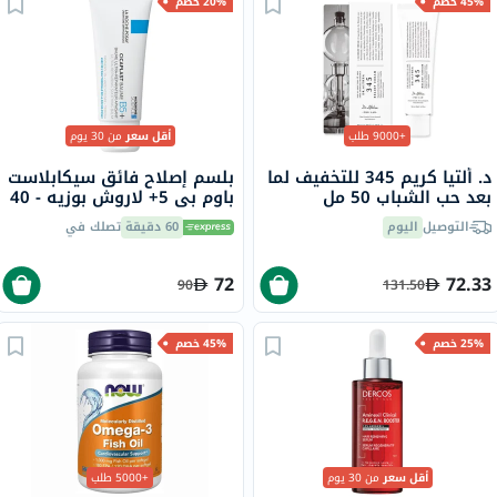
45% خصم
20% خصم
+9000 طلب
أقل سعر
من 30 يوم
د. ألتيا كريم 345 للتخفيف لما
بلسم إصلاح فائق سيكابلاست
بعد حب الشباب 50 مل
باوم بي 5+ لاروش بوزيه - 40
مل
التوصيل
اليوم
60 دقيقة
تصلك في
72
72.33
90
131.50
25% خصم
45% خصم
أقل سعر
من 30 يوم
+5000 طلب