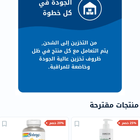
منتجات مقترحة
25% خصم
20% خصم