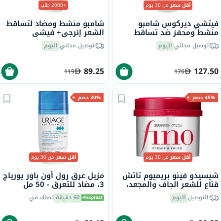
أقل سعر
من 30 يوم
+2000 طلب
فيتشي ديركوس شامبو
شامبو منشط ومضاد لتساقط
منشط ومحفز ضد تساقط
الشعر إنرجي+ فيشي
الشعر مع أمينيكسيل 400 مل
ديركوس، 200 مل
توصيل مجاني
اليوم
توصيل مجاني
اليوم
89.25
127.50
119
170
45% خصم
30% خصم
أقل سعر
من 30 يوم
أقل سعر
من 30 يوم
شيسيدو فينو بريميوم تاتش
مزيل عرق رول أون باور يورياج
قناع للشعر الجاف والمجعد،
3، مضاد للتعرق - 50 مل
230 جرام
التوصيل
اليوم
60 دقيقة
تصلك في