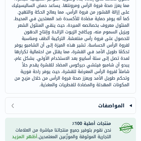
مما يعزز صحة فروة الرأس ومرونتها. يساعد حمض الساليسيليك
على إزالة القشور من فروة الرأس، مما يعالج الحكة والتهيج.
كما أنه يوفر حماية مضادة للأكسدة ضد المعتدين في المحيط.
المنثول معروف بخصائصه المبردة، حيث ينقي المنثول الشعر
ويزيل السموم منه، ويكافح الزيوت الزائدة وإنتاج الدهون
للحصول على فروة رأس منتعشة. التركيبة ألطف ومناسبة
لفروة الرأس الحساسة. تشير هذه الميزة إلى أن الشامبو يوفر
تحكمًا طويل الأمد في القشرة، مما يقلل من احتمالية تكرارها
لمدة تصل إلى ستة أسابيع بعد الاستخدام الأولي. بشكل عام،
يبدو أن شامبو فيتشي ديركوس المضاد للقشرة يقدم حلاً
شاملاً لفروة الرأس المعرضة للقشرة، حيث يوفر راحة فورية
وتحكم طويل الأمد ويعزز صحة فروة الرأس من خلال مزيج من
المكونات المهدئة والمضادة للفطريات والمغذية.
المواصفات
منتجات أصلية 100٪
نحن نقوم بتوفير جميع منتجاتنا مباشرة من العلامات
التجارية الموثوقة والموزّعين المعتمدين.
أظهر المزيد