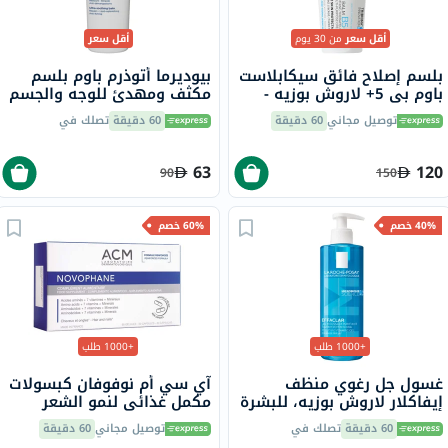
أقل سعر
من 30 يوم
أقل سعر
بلسم إصلاح فائق سيكابلاست
بيوديرما أتوذرم باوم بلسم
باوم بي 5+ لاروش بوزيه -
مكثف ومهدئ للوجه والجسم
100 مل
500 مل
توصيل مجاني
60 دقيقة
60 دقيقة
تصلك في
63
120
90
150
40% خصم
60% خصم
+1000 طلب
+1000 طلب
غسول جل رغوي منظف
آي سي أم نوفوفان كبسولات
إيفاكلار لاروش بوزيه، للبشرة
مكمل غذائي لنمو الشعر
الدهنية - 400 مل
والأظافر حزمة من 60
60 دقيقة
تصلك في
توصيل مجاني
60 دقيقة