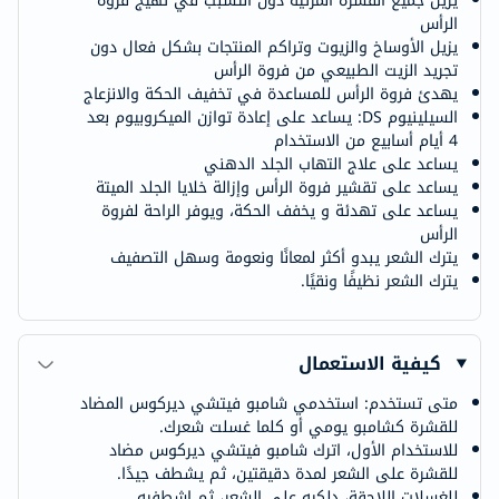
يزيل جميع القشرة المرئية دون التسبب في تهيج فروة
الرأس
يزيل الأوساخ والزيوت وتراكم المنتجات بشكل فعال دون
تجريد الزيت الطبيعي من فروة الرأس
يهدئ فروة الرأس للمساعدة في تخفيف الحكة والانزعاج
السيلينيوم DS: يساعد على إعادة توازن الميكروبيوم بعد
4 أيام أسابيع من الاستخدام
يساعد على علاج التهاب الجلد الدهني
يساعد على تقشير فروة الرأس وإزالة خلايا الجلد الميتة
يساعد على تهدئة و يخفف الحكة، ويوفر الراحة لفروة
الرأس
يترك الشعر يبدو أكثر لمعانًا ونعومة وسهل التصفيف
يترك الشعر نظيفًا ونقيًا.
كيفية الاستعمال
متى تستخدم: استخدمي شامبو فيتشي ديركوس المضاد
للقشرة كشامبو يومي أو كلما غسلت شعرك.
للاستخدام الأول، اترك شامبو فيتشي ديركوس مضاد
للقشرة على الشعر لمدة دقيقتين، ثم يشطف جيدًا.
للغسلات اللاحقة، دلكيه على الشعر، ثم اشطفيه.