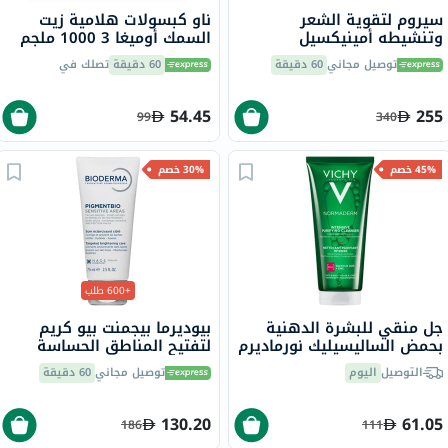
سيروم لتقوية الشعر
ناو كبسولات هلامية زيت
وتنشيطه أمينيكسيل
السمك أوميغا 3 1000 ملجم
كلينيكال فيشي ديركوس، 90
180 EPA / 120 DHA حزمة من
توصيل مجاني
60 دقيقة
60 دقيقة
تصلك في
مل
100
54.45
255
99
340
45% خصم
30% خصم
+600 طلب
جل منقي للبشرة الدهنية
بيوديرما بيجمنت بيو كريم
بحمض الساليسيليك نورماديرم
لتفتيح المناطق الحساسة
فيتوسوليوشن فيشي، 200
شديدة التصبغ 75 مل
التوصيل
اليوم
توصيل مجاني
60 دقيقة
مل
130.20
61.05
186
111