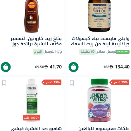
وايلي فاينست بيك كبسولات
بخاخ زيت كاروتين، لتسمير
جيلاتينية لينة من زيت السمك
مكثف للبشرة برائحة جوز
أوميغا 3 بتركيز 1000 ملجم
الهند، 200 مل
توصيل مجاني
60 دقيقة
التوصيل
اليوم
من حمض إيكوسابنتينويك
حزمة من 30
41.70
134.40
69.50
168
25% خصم
25% خصم
+1000 طلب
علكات مغنيسيوم للبالغين
شامبو ضد القشرة فيشي