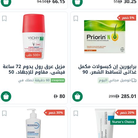
66.15
30.25
94.50
55
5% خصم
+500 طلب
برايورين إن كبسولات مكمل
مزيل عرق رول يدوم 72 ساعة
غذائي لتساقط الشعر، 90
فيشي، مقاوم للإجهاد، 50
كبسولة
مل
توصيل مجاني
اليوم
60 دقيقة
تصلك في
80
285.01
299
20% خصم
30% خصم
Nurse's Choice