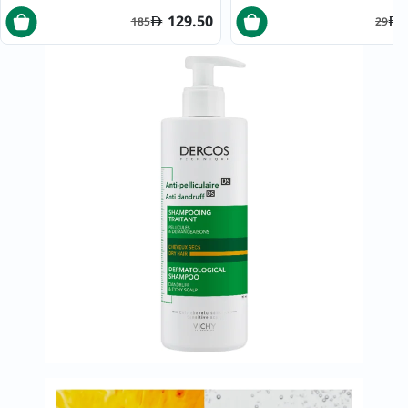
129.50
185
29