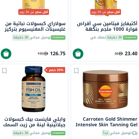
أقل سعر
من 30 يوم
أقل سعر
من 30 يوم
أكتيفايز فيتامين سي أقراص
سولاراي كبسولات نباتية من
فوارة 1000 ملجم بنكهة
غليسينات المغنيسيوم بتركيز
البرتقال حزمة من 20
350 ملجم لصحة العظام
30 دقيقة
تصلك في
توصيل مجاني
30 دقيقة
والعضلات حزمة من 120
126.75
23.40
195
36
20% خصم
Carroten Gold Shimmer
وايلي فاينست بيك كبسولات
Intensive Skin Tanning Gel
جيلاتينية لينة من زيت السمك
150ml
أوميغا 3 بتركيز 1000 ملجم
توصيل مجاني
غداً
توصيل مجاني
30 دقيقة
من حمض إيكوسابنتينويك