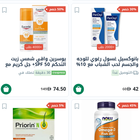
30% خصم
50% خصم
+2000 طلب
+4000 طلب
بانوكسيل غسول رغوي للوجه
يوسرين واقي شمس زيت
والجسم لحب الشباب مع 10%
التحكم SPF 50+ جل كريم مع
بيروكسيد البنزويل 156 جرام
لمسة جافة وتأثير مضاد
التوصيل
غداً
30 دقيقة
تصلك في
لللمعان للبشرة المعرضة
للشوائب 50 مل
74.50
42
149
60
45% خصم
5% خصم