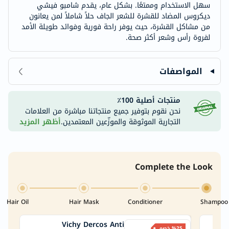
سهل الاستخدام وممتعًا. بشكل عام، يقدم شامبو فيشي
ديكروس المضاد للقشرة للشعر الجاف حلاً شاملاً لمن يعانون
من مشاكل القشرة، حيث يوفر راحة فورية وفوائد طويلة الأمد
لفروة رأس وشعر أكثر صحة.
المواصفات
منتجات أصلية 100٪
نحن نقوم بتوفير جميع منتجاتنا مباشرة من العلامات
التجارية الموثوقة والموزّعين المعتمدين.
أظهر المزيد
Complete the Look
Hair Oil
Hair Mask
Conditioner
Shampoo
Vichy Dercos Anti
Niz
%25 خصم