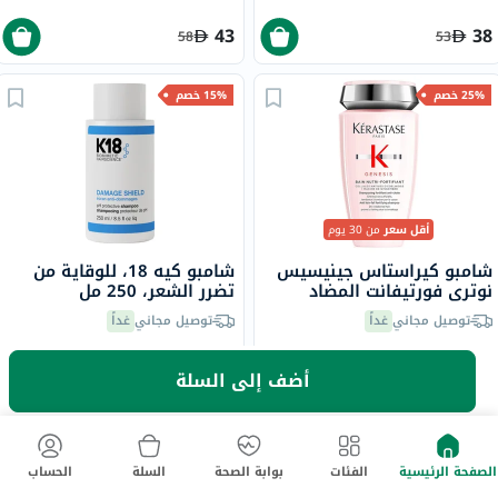
43
38
58
53
25% خصم
15% خصم
أقل سعر
من 30 يوم
شامبو كيراستاس جينيسيس
شامبو كيه 18، للوقاية من
نوتري فورتيفانت المضاد
تضرر الشعر، 250 مل
لتساقط الشعر، 250 مل
توصيل مجاني
غداً
توصيل مجاني
غداً
147.90
141.38
أضف إلى السلة
174
188.50
25% خصم
الصفحة الرئيسية
الفئات
بوابة الصحة
السلة
الحساب