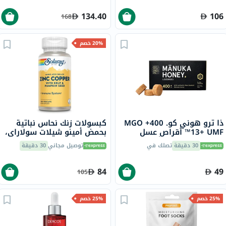
حزمة من 30
134.40
106
168
20% خصم
ذا ترو هوني كو. 400+ MGO
كبسولات زنك نحاس نباتية
13+ UMF™ أقراص عسل
بحمض أمينو شيلات سولاراي،
مانوكا 2.8 جرام 8 أقراص
100 كبسولة
30 دقيقة
تصلك في
توصيل مجاني
30 دقيقة
84
49
105
25% خصم
25% خصم