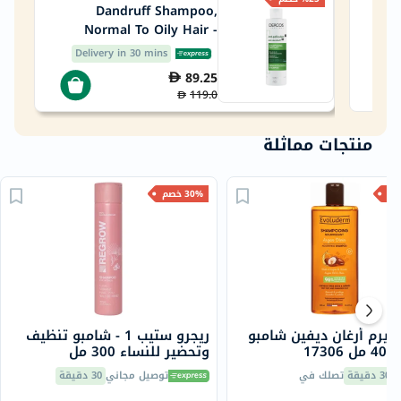
Dandruff Shampoo,
Normal To Oily Hair -
200ml
Delivery in 30 mins
De
89.25
119.0
منتجات مماثلة
30% خصم
ديرم أرغان ديفين شامبو
ريجرو ستيب 1 - شامبو تنظيف
17
وتحضير للنساء 300 مل
30 دقيقة
تصلك في
توصيل مجاني
30 دقيقة