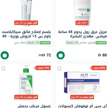
+600 طلب
أقل سعر
من 30 يوم
مزيل عرق رول يدوم 48 ساعة
بلسم إصلاح فائق سيكابلاست
فيشي، مهدئ للبشرة
باوم بي 5+ لاروش بوزيه - 40
الحساسة، 50 مل
مل
توصيل مجاني
30 دقيقة
30 دقيقة
تصلك في
72
80
90
60% خصم
15% خصم
أقل سعر
من 30 يوم
أقل سعر
من 30 يوم
آي سي أم نوفوفان كبسولات
غسول مرطب بحمض