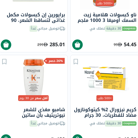
+5000 طلب
ناو كبسولات هلامية زيت
برايورين إن كبسولات مكمل
السمك أوميغا 3 1000 ملجم
غذائي لتساقط الشعر، 90
180 EPA / 120 DHA حزمة من
كبسولة
30 دقيقة
تصلك في
توصيل مجاني
غداً
100
285.01
54.45
299
99
26% خصم
+500 طلب
أقل سعر
من 30 يوم
كريم نيزورال 2% كيتوكونازول
شامبو مغذي للشعر
مضاد للفطريات، 30 جرام
نيوتريتيف بان ساتين
كيراستاس، 250 مل
30 دقيقة
تصلك في
توصيل مجاني
غداً