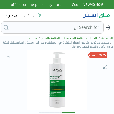
40% off 1st online pharmacy purchase! Code: NEW40
أم سقيم الأولى, دبي
Search for
البحث عن مزيل ع
الصيدلية
/
الجمال والعناية الشخصية
/
العناية بالشعر
/
شامبو
/
فيشي ديركوس شامبو المضاد للقشرة مع السيلينيوم دي إس وحمض الساليسيليك لحكة
فروة الرأس والشعر الجاف 390 مل
%25 خصم