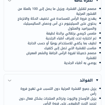
نظرة عامة
مصمم لتقليل القشرة، ويزيل ما يصل إلى 100 بالمئة من
القشور المرئية
يهدئ فروة الرأس للمساعدة في تخفيف الحكة والانزعاج
يحتوي على السيلينيوم دي أس وحمض الساليسيليك
والسيراميد والمنثول
ملمس كريمي برتقالي برائحة لطيفة
تم اختباره تحت إشراف أطباء الجلدية
لطيف بما يكفي للاستخدام يوميًا أو حسب الحاجة
مناسب للقشرة التي تصل إلى كتفيك
مصمم خصيصًا لفروة الرأس الجافة والشعر المعرض
للقشرة
يوصي به أطباء الجلدية
الفوائد
يزيل جميع القشرة المرئية دون التسبب في تهيج فروة
رأس
يزيل الأوساخ والزيوت وتراكم المنتجات بشكل فعال دون
تجريد الزيت الطبيعي على فروة الرأس