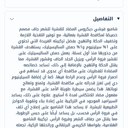
التفاصيل
شامبو فيشي ديكروس المضاد للقشرة للشعر جاف مصمم
خصيصًا لمكافحة القشرة بفعالية، مع توفير التغذية اللازمة
وتخفيف الحكة والتهيج. بفضل تركيبته الفريدة التي تحتوي
على 1% سيلينيوم و1% حمض الساليسيليك، يستهدف القشرة
من جذورها منذ أول غسلة. يعمل حمض الساليسيليك على
تقشير فروة الرأس، ويزيل الجلد الجاف وقشور القشرة، مما
يقلل الحكة والتهيج. بالإضافة إلى ذلك، تساعد خصائصه
المضادة للفطريات على مكافحة أي عدوى قد تساهم في
احمرار فروة الرأس وعدم الراحة فيها. كما أن إضافة السيلينيوم
دي إس تعزز قدراته على مكافحة القشرة، وتمنع وتعالج
نوباتها. هذا يضمن سيطرة طويلة الأمد على القشرة، مع
مفعول مضاد للانتكاس لمدة 6 أسابيع. علاوة على ذلك، يساعد
السيراميد الموجود في التركيبة على إعادة بناء وتقوية الحواجز
الطبيعية للبشرة. لا يساعد هذا الشامبو على إصلاح أي تلف
في فروة الرأس فحسب، بل يساعد أيضًا على حبس الرطوبة،
مما يقلل من جفاف الشعر وفروة الرأس. تركيبة الشامبو
الهلامية، بقوامها الكريمي البرتقالي ورائحتها الزكية، تجعله