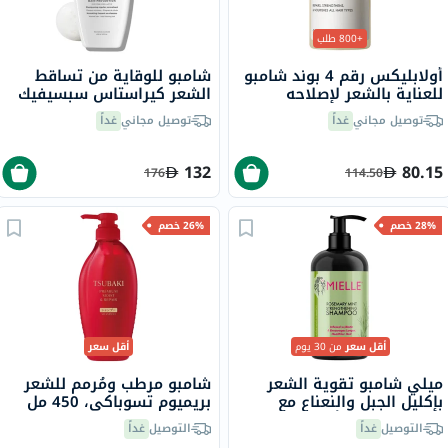
+800 طلب
أولابليكس رقم 4 بوند شامبو
شامبو للوقاية من تساقط
للعناية بالشعر لإصلاحه
الشعر كيراستاس سبسيفيك
وتقويته وتغذيته 250 مل
باين بريفنشن، 250 مل
توصيل مجاني
غداً
توصيل مجاني
غداً
132
80.15
176
114.50
28% خصم
26% خصم
أقل سعر
من 30 يوم
أقل سعر
ميلي شامبو تقوية الشعر
شامبو مرطب ومُرمم للشعر
بإكليل الجبل والنعناع مع
بريميوم تسوباكي، 450 مل
البيوتين لجميع أنواع الشعر
التوصيل
غداً
التوصيل
غداً
355 مل