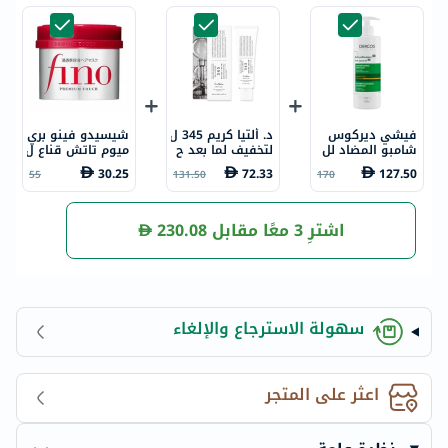
فيشي ديركوس
د. ألتيا كريم 345 ل
شيسيدو فينو بري
شامبو المضاد لل
لتخفيف لما بعد ح
ميوم تاتش قناع ل
قشرة مع السيلين
ب الشباب 50 مل
لشعر الجاف والمج
30.25
72.33
127.50
55
131.50
170
يوم دي إس وحم
عد، 230 جرام
ض الساليسيليك ل
حكة فروة الرأس و
الشعر الجاف 390
اشترِ 3 معًا مقابل
230.08
مل
سهولة الاسترجاع والإلغاء
اعثر على المتجر