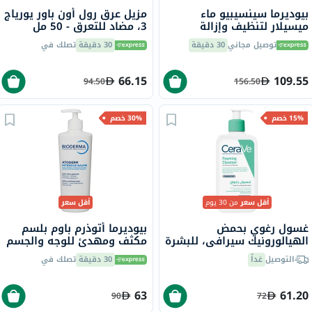
بيوديرما سينسيبيو ماء
مزيل عرق رول أون باور يورياج
ميسيلار لتنظيف وإزالة
3، مضاد للتعرق - 50 مل
المكياج 850 مل
توصيل مجاني
30 دقيقة
30 دقيقة
تصلك في
66.15
109.55
94.50
156.50
15% خصم
30% خصم
أقل سعر
من 30 يوم
أقل سعر
غسول رغوي بحمض
بيوديرما أتوذرم باوم بلسم
الهيالورونيك سيرافي، للبشرة
مكثف ومهدئ للوجه والجسم
العادية إلى الدهنية، 236 مل
500 مل
التوصيل
غداً
30 دقيقة
تصلك في
63
61.20
90
72