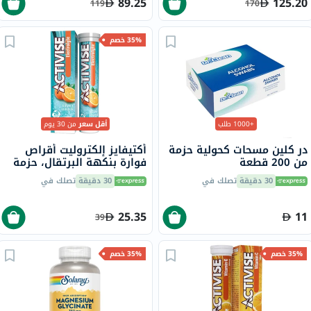
89.25
125.20
119
170
35% خصم
+1000 طلب
أقل سعر
من 30 يوم
در كلين مسحات كحولية حزمة
أكتيفايز إلكتروليت أقراص
من 200 قطعة
فوارة بنكهة البرتقال، حزمة
من 20
30 دقيقة
تصلك في
30 دقيقة
تصلك في
25.35
11
39
35% خصم
35% خصم