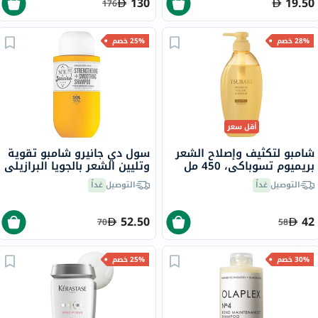
130
19.50
176
28% خصم
25% خصم
أقل سعر
شامبو لتكثيف وإصلاح الشعر
سول دي جانيرو شامبو تقوية
بريميوم تسوباكي، 450 مل
وتليين الشعر بالجويا البرازيلي
90 مل
التوصيل
غداً
التوصيل
غداً
52.50
42
70
58
30% خصم
25% خصم