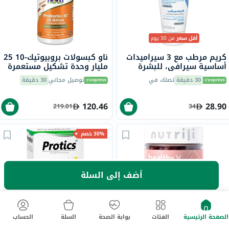
أقل سعر
من 30 يوم
كريم مرطب مع 3 سيراميدات
ناو كبسولات بروبيوتيك-10 25
أساسية سيرافي، للبشرة
مليار وحدة تشكيل مستعمرة
الجافة، 50 جرام
مع 10 سلالات بروبيوتيك
30 دقيقة
تصلك في
توصيل مجاني
30 دقيقة
لنباتات معوية صحية حزمة من
50
120.46
28.90
219.01
34
30% خصم
أضف إلى السلة
+700 طلب
علكات مكمل بروبيوتيك
بروتيكس بريبيوتيك
الصفحة الرئيسية
الفئات
بوابة الصحة
السلة
الحساب
نيوتريلي هيلتي في، للنساء،
وبروبيوتيك كبسولات لصحة