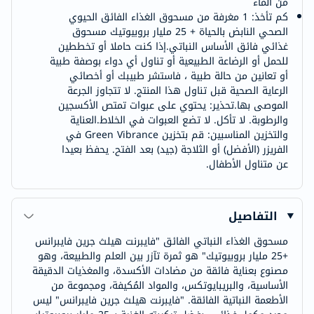
من الماء
كم تأخذ: 1 مغرفة من مسحوق الغذاء الفائق الحيوي
الصحي النابض بالحياة + 25 مليار بروبيوتيك مسحوق
غذائي فائق الأساس النباتي.إذا كنت حاملا أو تخططين
للحمل أو الرضاعة الطبيعية أو تناول أي دواء بوصفة طبية
أو تعانين من حالة طبية ، فاستشر طبيبك أو أخصائي
الرعاية الصحية قبل تناول هذا المنتج. لا تتجاوز الجرعة
الموصى بها.تحذير: يحتوي على عبوات تمتص الأكسجين
والرطوبة. لا تأكل. لا تضع العبوات في الخلاط.العناية
والتخزين المناسبين: قم بتخزين Green Vibrance في
الفريزر (الأفضل) أو الثلاجة (جيد) بعد الفتح. يحفظ بعيدا
عن متناول الأطفال.
التفاصيل
مسحوق الغذاء النباتي الفائق "فايبرنت هيلث جرين فايبرانس
+25 مليار بروبيوتيك" هو ثمرة تآزر بين العلم والطبيعة، وهو
مصنوع بعناية فائقة من مضادات الأكسدة، والمغذيات الدقيقة
الأساسية، والبريبايوتكس، والمواد المُكيفة، ومجموعة من
الأطعمة النباتية الفائقة. "فايبرنت هيلث جرين فايبرانس" ليس