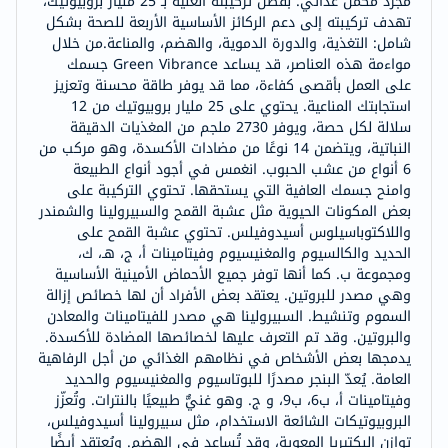
مجرد مكمل غذائي. بفضل تركيبته الغنية بـ 25 مليار بروبيوتيك،
تهدف تركيبته إلى دعم الركائز الأساسية الأربعة للصحة بشكل
شامل: التغذية، والدورة الدموية، والهضم، والمناعة.من خلال
مواءمة هذه العناصر، قد يساعد Green Vibrance جسمك
على العمل بأقصى كفاءة، مما قد يوفر طاقة محسنة وتعزيز
استجابتك المناعية. يحتوي على 25 مليار بروبيوتيك من 12
سلالة لكل حصة، ويوفر 2730 ملجم من المغذيات الدقيقة
النباتية، ويتضمن 14 نوعًا من مضادات الأكسدة، وهو مركب من
6 أنواع من عشب الحبوب. انغمس في أجود أنواع الطبيعة
وامنح جسمك العافية التي يستحقها. تحتوي التركيبة على
بعض المكونات الحيوية مثل عشبة القمح والسبيرولينا والشمندر
واللاكتوباسيلوس أسيدوفيلس. تحتوي عشبة القمح على
الحديد والكالسيوم والمغنيسيوم وفيتامينات أ، ج، هـ، ك،
ومجموعة ب. كما أنها توفر جميع الأحماض الأمينية الأساسية
وهي مصدر للبروتين. يعتقد بعض الأفراد أن لها خصائص إزالة
السموم وتنشيط. السبيرولينا هي مصدر للفيتامينات والمعادن
والبروتين. وقد تم التعرف عليها لخصائصها المضادة للأكسدة.
يدمجها بعض الأشخاص في نظامهم الغذائي من أجل الرفاهية
العامة. يُعدّ البنجر مصدرًا للبوتاسيوم والمغنيسيوم والحديد
وفيتامينات أ، ب6، ب9، و ج. وهو غنيٌّ طبيعيًا بالنترات. وتُعزّز
البروبيوتيكات الشائعة الاستخدام، مثل سبيرولينا أسيدوفيلس،
توازن البكتيريا المعوية، وقد تُساعد في الهضم. ويُعتقد أيضًا