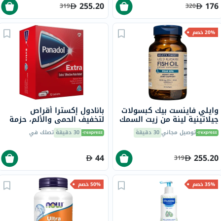
255.20
176
319
320
20% خصم
وايلي فاينست بيك كبسولات
بانادول إكسترا أقراص
جيلاتينية لينة من زيت السمك
لتخفيف الحمى والألم، حزمة
أوميغا 3 بتركيز 1000 ملجم
من 72
توصيل مجاني
30 دقيقة
30 دقيقة
تصلك في
من حمض إيكوسابنتينويك
حزمة من 60
44
255.20
319
35% خصم
50% خصم