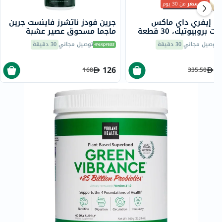
أقل سعر
من 30 يوم
باك إيفري داي ماكس
جرين فودز ناتشرز فاينست جرين
 بروبيوتيك، 30 قطعة
ماجما مسحوق عصير عشبة
الشعير الخام العضوي ، 150 جرام
توصيل مجاني
30 دقيقة
توصيل مجاني
30 دقيقة
126
2
168
335.50