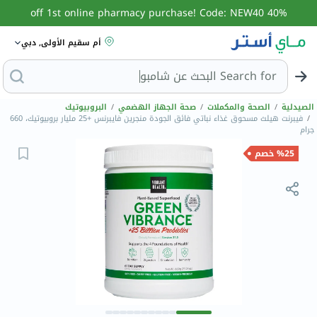
40% off 1st online pharmacy purchase! Code: NEW40
أم سقيم الأولى, دبي
Search for
البحث عن
الصيدلية
/
الصحة والمكملات
/
صحة الجهاز الهضمي
/
البروبيوتيك
/
فيبرنت هيلث مسحوق غذاء نباتي فائق الجودة منجرين فايبرنس +25 مليار بروبيوتيك، 660
جرام
%25 خصم