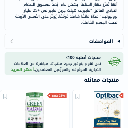
أنها تُعزّز جهاز المناعة. بشكل عام، يُعدّ مسحوق الطعام
النباتي الفائق "فايبرنت هيلث جرين فايبرانس +25 مليار
بروبيوتيك" غذاءً فائقًا شاملًا مُرمّمًا، يُركّز على الأسس الأربعة
لصحة الجسم الكاملة.
المواصفات
منتجات أصلية 100٪
نحن نقوم بتوفير جميع منتجاتنا مباشرة من العلامات
التجارية الموثوقة والموزّعين المعتمدين.
أظهر المزيد
منتجات مماثلة
25% خصم