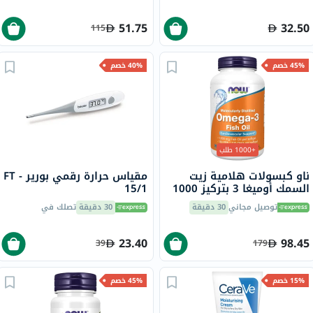
51.75
32.50
115
45% خصم
40% خصم
+1000 طلب
ناو كبسولات هلامية زيت
مقياس حرارة رقمي بورير - FT
السمك أوميغا 3 بتركيز 1000
15/1
ملجم حزمة من 200
توصيل مجاني
30 دقيقة
30 دقيقة
تصلك في
23.40
98.45
39
179
15% خصم
45% خصم