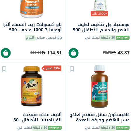
+2000 طلب
موستيلا جل تنظيف لطيف
ناو كبسولات زيت السمك ألترا
للشعر والجسم للأطفال 500
أوميغا 3 1000 ملجم - 500
مل
ملجم من حمض
30 دقيقة
تصلك في
توصيل مجاني
اليوم
إيكوسابنتينويك + 250 ملجم
من حمض
الدوكوساهيكسانويك، حزمة
114.51
48.87
229.01
75.75
من 90
55% خصم
غافيسكون سائل متقدم لعلاج
ألايف علكة متعددة
عسر الهضم وحرقة المعدة
الفيتامينات للأطفال، 60
بنكهة النعناع 300 مل
قطعة
30 دقيقة
تصلك في
30 دقيقة
تصلك في