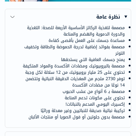
نظرة عامة
مصممة لتغذية الركائز الأساسية الأربعة للصحة: ​​التغذية
والدورة الدموية والهضم والمناعة
مساعدة جسمك على العمل بأقصى كفاءة
مصممة بفوائد إضافية لدرجة الحموضة والطاقة وتخفيف
التوتر
يمنح جسمك العافية التي يستحقها
مصممة بالبروبيوتيك ومضادات الأكسدة والمواد المتكيفة
تحتوي على 25 مليار بروبيوتيك من 12 سلالة لكل وجبة
توفر 2730 ملجم من المغذيات الدقيقة النباتية وتتضمن
14 نوعًا من مضادات الأكسدة
مصممة بـ 6 أنواع من عشب الحبوب
تحتوي على مكونات تدعم المناعة
إكسيرك اليومي المدعم بالنباتات!
تركيبة نباتية صديقة للنباتيين وغير معدلة وراثيًا
مصممة بدون جلوتين أو فول الصويا أو منتجات الألبان