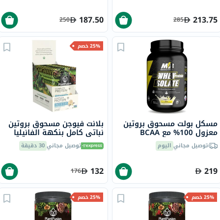
187.50
213.75
250
285
25% خصم
مسكل بولت مسحوق بروتين
بلانت فيوجن مسحوق بروتين
معزول 100% مع BCAA
نباتي كامل بنكهة الفانيليا
وغلوتامين، بنكهة الفانيليا، 2
الكريمية 30 جرام، حزمه من
توصيل مجاني
اليوم
توصيل مجاني
30 دقيقة
رطل
12
132
219
176
25% خصم
25% خصم