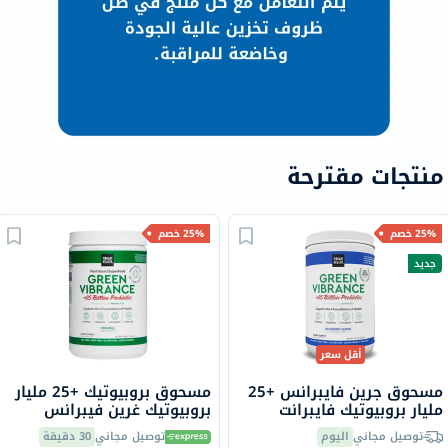
منتجات مقترحة
25% خصم
25% خصم
جديد
أقل سعر
مسحوق جرين فايبرانس +25
مسحوق بروبيوتيك +25 مليار
مليار بروبيوتيك فايبرانت
بروبيوتيك غرين فيبرانس
هيلث، بنكهة التوت الأزرق
فايبرنت هيلث، 330 جرام، 30
توصيل مجاني
اليوم
توصيل مجاني
30 دقيقة
والليمون - 292 جرام
حصة