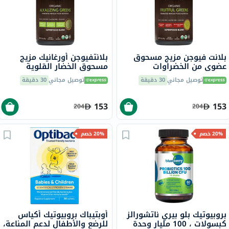
بلانت فيوجن مزيج مسحوق
بلانتفيوجن أورغانيك مزيج
عضوي من الخضراوات
مسحوق الخضار القلوية
والفواكه المخمرة فائقة
العضوية المخمرة 240 جرام
توصيل مجاني
30 دقيقة
توصيل مجاني
30 دقيقة
التغذية 240 جرام
153
153
204
204
20% خصم
20% خصم
بروبيوتيك بلو بيري ناتشورالز
أوبتيباك بروبيوتيك أكياس
كبسولات ، 100 مليار وحدة
للرضع والأطفال لدعم المناعة،