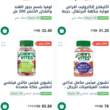
أكتيفايز إلكتروليت أقراص
لوفيا بلسم بجوز الهند
فوارة بنكهة البرتقال، حزمة
والشاي الأخضر 200 مل
من 20
30 دقيقة
تصلك في
30 دقيقة
تصلك في
32.40
31.20
54
39
25% خصم
25% خصم
تشيوي فيتس مكمل غذائي
تشيوي فيتس مالتي فيتشي
متعدد الفيتامينات للرجال ،
أدفانس علكة متعددة
حلوى جيلاتينية للبالغين، حزمه
الفيتامينات للبالغين بنكهة
توصيل مجاني
30 دقيقة
توصيل مجاني
30 دقيقة
من 60
التوت، حزمة من 60
85.88
78
114.50
104