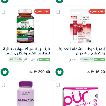
40% خصم
20% خصم
لافيرا مرطب الشفاه للحماية
نايتشرز أنسر كبسولات نباتية
والإصلاح 4.5 جرام
لتنظيف الكبد والكلى، حزمة
من 60
30 دقيقة
تصلك في
توصيل مجاني
30 دقيقة
290.40
16.20
363
27