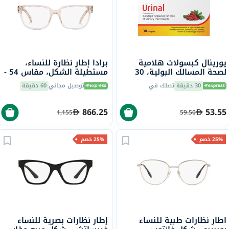
يورينال كبسولات هلامية
برادا إطار نظارة للنساء،
لصحة المسالك البولية، 30
مستطيلة الشكل، مقاس 54 -
قطعة
15J1O1 PR 17ZV
30 دقيقة
تصلك في
توصيل مجاني
60 دقيقة
866.25
53.55
1,155
59.50
25% خصم
25% خصم
اطار نظارات طبية للنساء
إطار نظارات بصرية للنساء