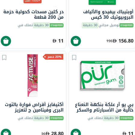
+1000 طلب
أوبتيباك بيفيدو والألياف
در كلين مسحات كحولية حزمة
البروبيوتيك 30 كيس
من 200 قطعة
توصيل مجاني
30 دقيقة
30 دقيقة
تصلك في
11
156.80
196
20% خصم
بي يو آر علكة بنكهة النعناع
أكتيفايز أقراص فوارة بالتوت
خالية من الأسبارتام والسكر
البري وفيتامين ج لتعزيز
مع إكسيليتول، 9 قطع
المناعة، حزمة من 20
30 دقيقة
تصلك في
30 دقيقة
تصلك في
28.80
11
36