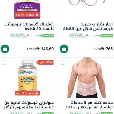
أقل سعر
من 30 يوم
إطار نظارات بصرية
أوبتيباك كبسولات بروبيوتيك
فيرساتشي شكل عين القطة
للنساء 30 قطعة
مقاس 55 - 5339 0VE3298B
توصيل مجاني
60 دقيقة
توصيل مجاني
30 دقيقة
143.60
765
179.50
1,020
35% خصم
أقل سعر
من 30 يوم
دعامة كتف مع 5 دعامات
سولاراي كبسولات نباتية من
أوليمبا، مقاس صغير، OEH-
غليسينات المغنيسيوم بتركيز
411
350 ملجم لصحة العظام
توصيل مجاني
30 دقيقة
توصيل مجاني
30 دقيقة