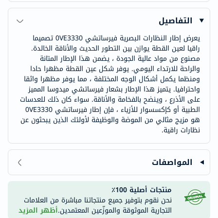
التفاصيل
يعرض إطار النظارات البصرية فيرساتشي 0VE3330 تصميما
راقيا لعين القطة يوازن بين التطور الحديث والأناقة الخالدة.
مصنوع من مواد عالية الجودة ، يضمن هذا الإطار المتانة
والراحة للارتداء اليومي. يوفر شكل عين القطة مظهرا حادا
ومنظما يكمل أشكال الوجه المختلفة ، مما يوفر مظهرا واثقا
واحترافيا. يتميز هذا الإطار بشعار فيرساتشي ميدوسا المميز
على الأذرع ، وينضح بالفخامة والأناقة. سواء كان ذلك للعدسات
الطبية أو كإكسسوار للأزياء ، فإن إطار فيرساتشي 0VE3330
هو مزيج مثالي من الموضة والوظيفة لأولئك الذين يبحثون عن
نظارات راقية.
المواصفات
منتجات أصلية 100٪
نحن نقوم بتوفير جميع منتجاتنا مباشرة من العلامات
التجارية الموثوقة والموزّعين المعتمدين.
أظهر المزيد