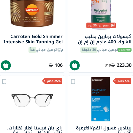
أقل سعر
من 30 يوم
كبسولات بربارين بحليب
Carroten Gold Shimmer
الشوك 400 ملجم إن إم إن
Intensive Skin Tanning Gel
بايو، لدعم الكبد - 60 كبسولة
150ml
توصيل مجاني
30 دقيقة
توصيل مجاني
غداً
106
223.30
319
5% خصم
25% خصم
بيتادين غسول الفم/الغرغرة
راي بان فيستا إطار نظارات،