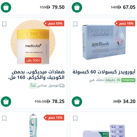
79.50
67.05
159
149
10% خصم
50% خصم
+500 طلب
أيورويدز كبسولات 60 كبسولة
ضمادات ميديكوب، بحمض
الكوجيك والكركم، 160 مل،
30 دقيقة
تصلك في
70 ضمادة
توصيل مجاني
غداً
78.25
34.20
156.50
38
15% خصم