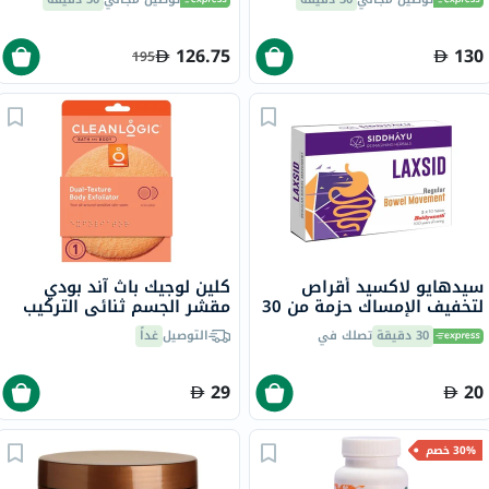
والعضلات حزمة من 120
126.75
130
195
سيدهايو لاكسيد أقراص
كلين لوجيك باث آند بودي
لتخفيف الإمساك حزمة من 30
مقشر الجسم ثنائي التركيب
CL-102-4
30 دقيقة
تصلك في
التوصيل
غداً
29
20
30% خصم