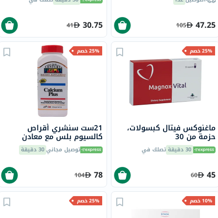
والزنك لقوة العظام، 30 قرص
30.75
47.25
41
105
25% خصم
25% خصم
ماغنوكس فيتال كبسولات،
21ست سنشري أقراص
حزمة من 30
كالسيوم بلس مع معادن
متعددة وفيتامين D لدعم
30 دقيقة
تصلك في
توصيل مجاني
30 دقيقة
العظام والأسنان، حزمة من
120 قرص
78
45
104
60
10% خصم
25% خصم