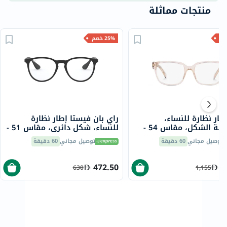
منتجات مماثلة
25% خصم
إطار نظارة للنساء،
راي بان فيستا إطار نظارة
مستطيلة الشكل، مقاس 54 -
للنساء، شكل دائري، مقاس 51 -
5364 RX7046
15J1O1 P
توصيل مجاني
60 دقيقة
توصيل مجاني
60 دقيقة
472.50
8
630
1,155