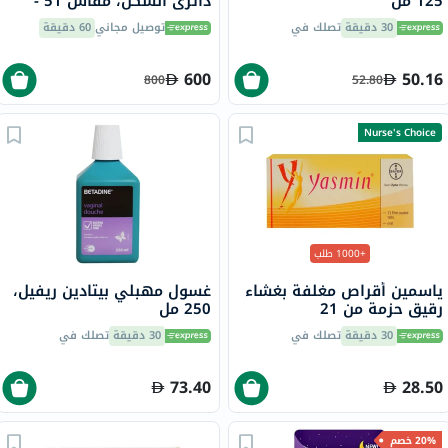
125 مل
دائري الشكل، مقاس 51 -
2000 RX7216
30 دقيقة
تصلك في
توصيل مجاني
60 دقيقة
600
50.16
800
52.80
Nurse's Choice
+1000 طلب
ياسمين أقراص مغلفة بغشاء
غسول مهبلي بيتادين ريفيل،
رقيق حزمة من 21
250 مل
30 دقيقة
تصلك في
30 دقيقة
تصلك في
73.40
28.50
20% خصم