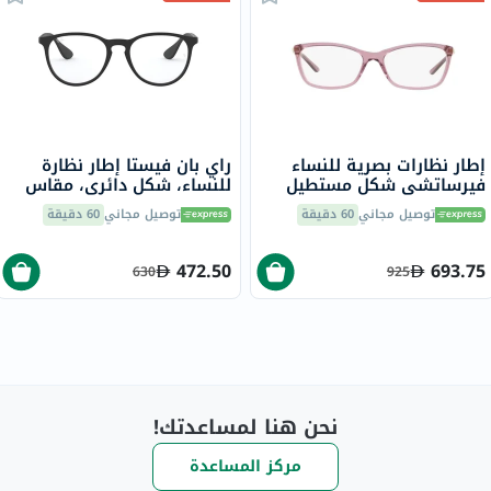
إطار نظارات بصرية للنساء
راي بان فيستا إطار نظارة
فيرساتشي شكل مستطيل
للنساء، شكل دائري، مقاس
مقاس 54 - 5279 0VE3186
51 - 5364 RX7046
توصيل مجاني
60 دقيقة
توصيل مجاني
60 دقيقة
472.50
693.75
630
925
نحن هنا لمساعدتك!
مركز المساعدة