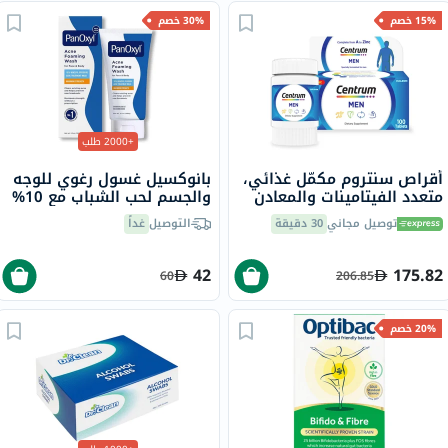
15% خصم
30% خصم
+2000 طلب
أقراص سنتروم مكمّل غذائي،
بانوكسيل غسول رغوي للوجه
متعدد الفيتامينات والمعادن
والجسم لحب الشباب مع 10%
للرجال، 100 قرص
بيروكسيد البنزويل 156 جرام
توصيل مجاني
30 دقيقة
التوصيل
غداً
42
175.82
60
206.85
20% خصم