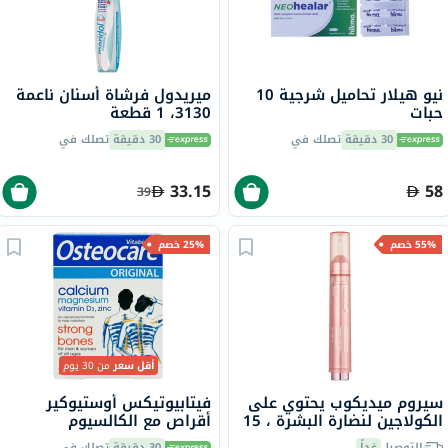
نيو هيلار تحاميل شرجية 10
ميريدول فرشاة أسنان ناعمة
حبات
3130، 1 قطعة
30 دقيقة
تصلك في
30 دقيقة
تصلك في
33.15
58
39
55% خصم
25% خصم
أقل سعر
من 30 يوم
سيروم ميديكوب يحتوي على
فيتابيوتيكس أوستيوكير
الكولاجين لنضارة البشرة ، 15
أقراص مع الكالسيوم
مل
والمغنيسيوم وفيتامين D
التوصيل
غداً
30 دقيقة
تصلك في