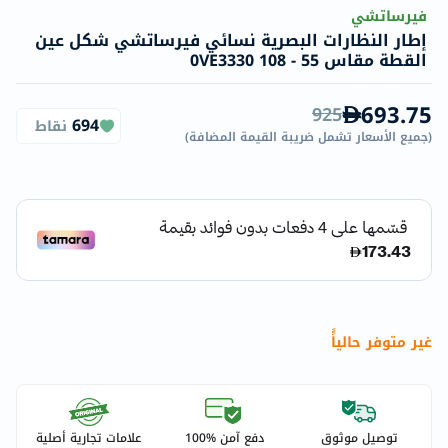
فيرساتشي
إطار النظارات البصرية نسائي فيرساتشي شكل عين
القطة مقاس 55 - 108 0VE3330
693.75
925
694
نقاط
(
جميع الأسعار تشمل ضريبة القيمة المضافة
)
غير متوفر حالياًً
توصيل موثوق
دفع آمن %100
علامات تجارية أصلية