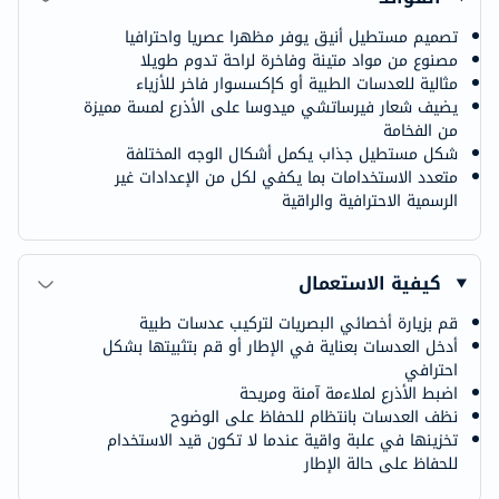
تصميم مستطيل أنيق يوفر مظهرا عصريا واحترافيا
مصنوع من مواد متينة وفاخرة لراحة تدوم طويلا
مثالية للعدسات الطبية أو كإكسسوار فاخر للأزياء
يضيف شعار فيرساتشي ميدوسا على الأذرع لمسة مميزة
من الفخامة
شكل مستطيل جذاب يكمل أشكال الوجه المختلفة
متعدد الاستخدامات بما يكفي لكل من الإعدادات غير
الرسمية الاحترافية والراقية
كيفية الاستعمال
قم بزيارة أخصائي البصريات لتركيب عدسات طبية
أدخل العدسات بعناية في الإطار أو قم بتثبيتها بشكل
احترافي
اضبط الأذرع لملاءمة آمنة ومريحة
نظف العدسات بانتظام للحفاظ على الوضوح
تخزينها في علبة واقية عندما لا تكون قيد الاستخدام
للحفاظ على حالة الإطار