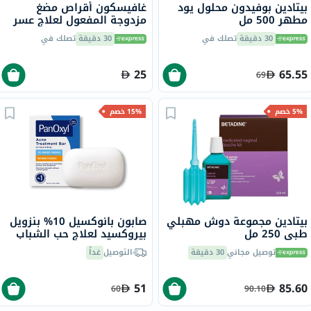
بيتادين بوفيدون محلول يود
غافيسكون أقراص مضغ
مطهر 500 مل
مزدوجة المفعول لعلاج عسر
الهضم وحرقة المعدة بنكهة
30 دقيقة
تصلك في
30 دقيقة
تصلك في
النعناع من 32
25
65.55
69
5% خصم
15% خصم
بيتادين مجموعة دوش مهبلي
صابون بانوكسيل 10% بنزويل
طبي 250 مل
بيروكسيد لعلاج حب الشباب
للوجه والجسم 113 جرام
توصيل مجاني
30 دقيقة
التوصيل
غداً
51
85.60
60
90.10