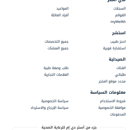
السجلات
المواعيد
القوائم
أفراد العائلة
myWellth
استشر
احجز طبيب
جميع التخصصات
استشارة فورية
جميع المنشآت
الصيدلية
الفئات
طلب وصفة طبية
طلباتي
العلامات التجارية
محدد موقع المتجر
معلومات السياسة
شروط الاستخدام
سياسة الخصوصية
موافقة الخصوصية
سياسة الإرجاع والاسترداد
المدفوعات
جزء من أستر دي إم للرعاية الصحية