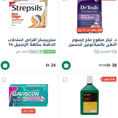
أقل سعر
من 30 يوم
د. تيلز منقوع ملح إبسوم
ستريبسلز أقراص استحلاب
النقي بالميلاتونين لتحسين
الدافئة بنكهة الزنجبيل 16
النوم 1.36 كجم
قرص
التوصيل
غداً
30 دقيقة
تصلك في
24
38
47.50
5% خصم
+500 طلب