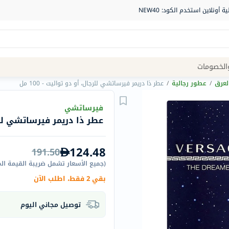
Site
الخصومات
Navigation
لعرق
/
عطور رجالية
/
عطر ذا دريمر فيرساتشي للرجال، أو دو تواليت - 100 مل
الصيدلية
فيرساتشي
عطر ذا دريمر فيرساتشي للرجال،
الماركات
NDL
124.48
191.50
Humantara
(
جميع الأسعار تشمل ضريبة القيمة ال
carroten
بقي 2 فقط، اطلب الآن
betadine
La
توصيل مجاني اليوم
Roche
Posay