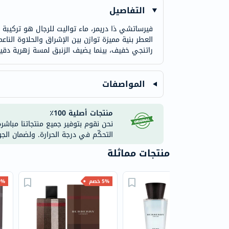
التفاصيل
العطر بنية مميزة توازن بين الإشراق والحلاوة الناعمة.
راتنجي خفيف، بينما يضيف الزنبق لمسة زهرية دقيق
المواصفات
منتجات أصلية 100٪
نحن نقوم بتوفير جميع منتجاتنا مباشر
التحكّم في درجة الحرارة. ولضمان الج
منتجات مماثلة
10% خصم
5% خصم
10% 