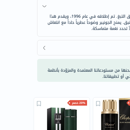
فيرساتشي ذا دريمر، ماء تواليت للرجال هو تركيبة عطرية خشبية عنبرية تمزج بين الانتعاش العطري والدفء الزهري الناعم وعمق التبغ. تم إطلاقه في عام 1996، ويقدم هذا
نبق. يمنح الجونيبر وضوحاً عطرياً حاداً مع انتعاش
ً تحدد نغمة متماسكة.
شحنها من مستودعاتنا المعتمدة والمزوّدة بأنظمة
ي أو تطبيقاتنا.
20% خصم