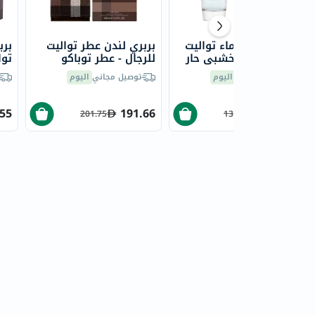
بيربري تاتش ماء تواليت
بربري لندن عطر تواليت
برب
للرجال - عطر خشبي حار
للرجال - عطر توباكو
توا
فاخر، 100 مل
الفاخر 100 مل
توصيل مجاني
اليوم
توصيل مجاني
اليوم
مل
.55
191.66
123.75
201.75
137.50