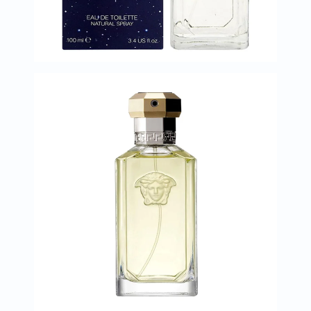
العظام
والمفاصل
المخ
والذاكرة
صحة
القلب
دعم
مرضى
السكري
دعم
الكلى
والمسالك
البولية
دعم
الكبد
صحة