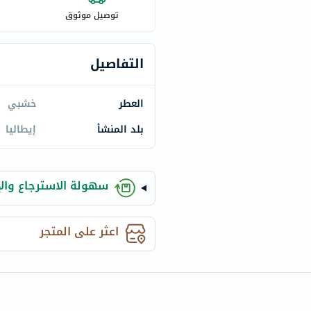
century
توصيل موثوق
accu-
chek
activise
التفاصيل
acuvue
annemarie-
العطر
خشبي
borlind
بلد المنشأ
إيطاليا
webber-
naturals
aveeno
سهولة الاسترجاع والإ
freestylelibre
cetaphil
CHalpha
اعثر على المتجر
cerave
dralthea
mustela
celimax