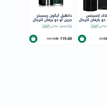
لاك إنسينس
دانهيل أيكون ريسينج
دو بارفان للرجال
جرين أو دو برفان للرجال
100 مل
مجاني
اليوم
توصيل مجاني
اليوم
119.60
149.50
225