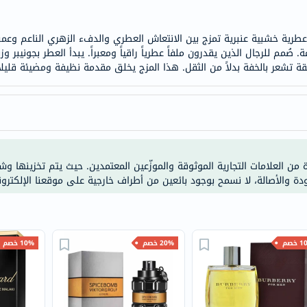
doppelherz
NMN
 صُمم للرجال الذين يقدرون ملفاً عطرياً راقياً ومعبراً. يبدأ العطر بجونيبر وز
dessert-
ة تشعر بالخفة بدلاً من الثقل. هذا المزج يخلق مقدمة نظيفة ومضيئة قليلا
essence
Biochem
SVR
skinceuticals
feel
true-
ة من العلامات التجارية الموثوقة والموزّعين المعتمدين. حيث يتم تخزينها و
ودة والأصالة، لا نسمح بوجود بائعين من أطراف خارجية على موقعنا الإلكترون
honey
الصحة
والمكملات
أساسيات
خصم
20% خصم
10% خصم
العناية
الصحية
باقة