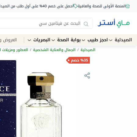
المنصة الأولى للصحة والعافية
احصل على خصم 40% على أول طلب من الصيدلية أونلاين استخدم الكود: NEW40
الصيدلية
احجز طبيب
بوابة الصحة
البصريات
العروض و
الصيدلية
/
الجمال والعناية الشخصية
/
العطور ومزيلات ا
%35 خصم