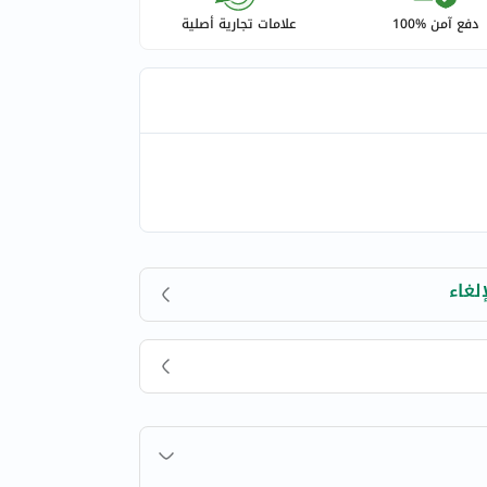
دفع آمن %100
علامات تجارية أصلية
لغاء