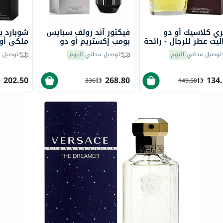
خسارة
الوزن
فحص
ري كلاسيك أو دو
فيكتور آند رولف سبايس
شوبارد ب
ليت عطر للرجال - رائحة
بومب إكستريم أو دو
ملكي أو 
صحي
خشبية حارة فاخرة 100
برفيوم عطر للرجال - عطر
80 مل
توصيل مجاني
اليوم
توصيل مجاني
اليوم
توصيل 
روتيني
حار وخشبي 90 مل
باقة
202.50
268.80
134
336
149.50
القلب
الصحي
Original
IV
اختبار
التحسس
الغذائي
الحالة
الصحية
البشرة
والشعر