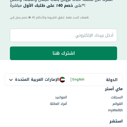
مباشرةً*!
على
خصم 40٪ على طلبك الأول
40 للعملاء الجدد فقط. تطبق الشروط والأحكام.
خصم يصل إلى
اشترك هنا
|
الإمارات العربية المتحدة
الدولة
English
ماي أستر
السجلات
المواعيد
القوائم
أفراد العائلة
myWellth
استشر