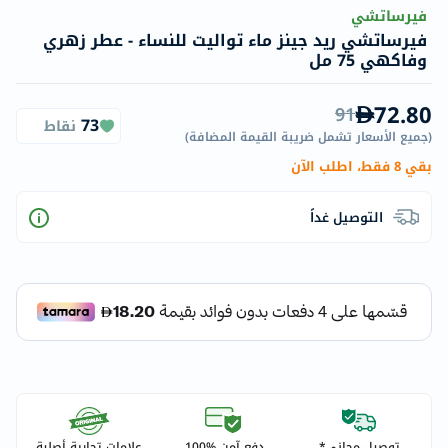
فيرساتشي
فيرساتشي ريد جينز ماء تواليت للنساء - عطر زهري
وفاكهي 75 مل
72.80
91
73
نقاط
(
جميع الأسعار تشمل ضريبة القيمة المضافة
)
بقي 8 فقط، اطلب الآن
التوصيل غداً
توصيل مجاني*
دفع آمن %100
علامات تجارية أصلية