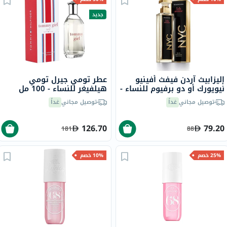
جديد
إليزابيث آردن فيفث أفينيو
عطر تومي جيرل تومي
نيويورك أو دو برفيوم للنساء -
هيلفيغر للنساء - 100 مل
عطر زهري فاخر 125 مل
توصيل مجاني
غداً
توصيل مجاني
غداً
126.70
79.20
181
88
25% خصم
10% خصم