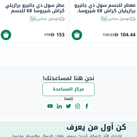
معطر للجسم سول دي جانيرو
عطر سول دي جانيرو برازيلي
برازيليان كراش 68 شيروسا،
كراش شيروسا 68 للجسم
90 مل
240 مل
توصيل مجاني
غداً
توصيل مجاني
غداً
153
104.44
170
139.25
نحن هنا لمساعدتك!
مركز المساعدة
تابعنا
كن أول من يعرف
اشترك الآن لتصلك أحدث عروض باقات الجمال والصحة، واحصل