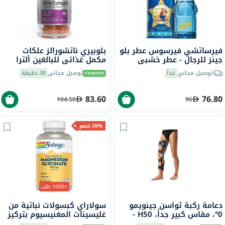
فيرساتشي فيرسوس عطر بلو
بلوبيري ناتشورالز علكات
جينز للرجال - عطر خشبي
مكمل غذائي للبالغين ألترا
وحمضي 75 مل
كولاجين + فيتامين سي
توصيل مجاني
غداً
توصيل مجاني
30 دقيقة
وبيوتين، حزمة 60
83.60
76.80
104.50
96
20% خصم
+1000 طلب
دعامة ركبة ثواسن جينويمو
سولاراي كبسولات نباتية من
0°، مقاس كبير جداً، H50 -
غليسينات المغنيسيوم بتركيز
رمادي
350 ملجم لصحة العظام