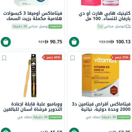
كلينيك هابي هارت أو دي
فيتاماكس أوميغا 3 كبسولات
بارفان للنساء، 100 مل
هلامية مكملة بزيت السمك
1000 ملجم حزمة من 60
توصيل مجاني
غداً
توصيل مجاني
30 دقيقة
90.75
100.13
121
133.50
25% خصم
40% خصم
فيتاماكس أقراص فيتامين د3
ووبامبو علبة قابلة لإعادة
2000 وحدة دولية، نباتية
التدوير فرشاة أسنان للبالغين
لصحة العظام و الأسنان، حزمة
من الخيزران متوسطة 1 قطعة
30 دقيقة
تصلك في
30 دقيقة
تصلك في
من 60