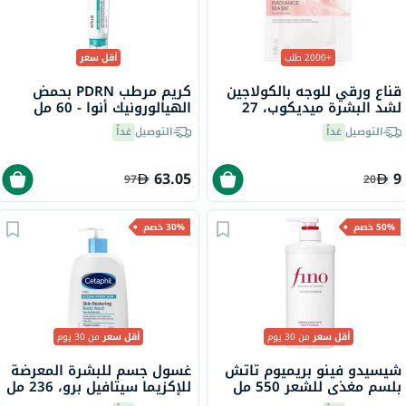
+2000 طلب
أقل سعر
قناع ورقي للوجه بالكولاجين
كريم مرطب PDRN بحمض
لشد البشرة ميديكوب، 27
الهيالورونيك أنوا - 60 مل
جرام
التوصيل
غداً
التوصيل
غداً
63.05
9
97
20
50% خصم
30% خصم
أقل سعر
من 30 يوم
أقل سعر
من 30 يوم
شيسيدو فينو بريميوم تاتش
غسول جسم للبشرة المعرضة
بلسم مغذي للشعر 550 مل
للإكزيما سيتافيل برو، 236 مل