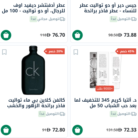
جيس دير أو دو تواليت عطر
عطر أدفنتشر ديفيد اوف
للنساء - عطر فاخر برائحة
للرجال، أو دو تواليت - 100 مل
المسك الزهري 100 مل
التوصيل
غداً
توصيل مجاني
غداً
76.70
73.88
118
98.50
45% خصم
20% خصم
+9000 طلب
د. ألتيا كريم 345 للتخفيف لما
كالفن كلاين بي ماء تواليت
بعد حب الشباب 50 مل
فاخر برائحة الزهور والخشب
100 مل
التوصيل
غداً
التوصيل
غداً
72.80
72.33
91
131.50