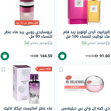
أقل سعر
من 30 يوم
إليزابيث أردن أولويز ريد فام
تروساردي روبي ريد ماء عطر
ماء تواليت للنساء 100 مل
للنساء 90 مل
توصيل مجاني
غداً
توصيل مجاني
غداً
144.50
91.60
184
114.50
10% خصم
دي كيه إن واي بي ديليشس
ماء عطر أماثيست إيكلا لاليك