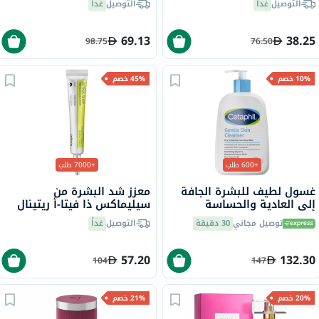
التوصيل
غداً
التوصيل
غداً
69.13
38.25
98.75
76.50
10% خصم
45% خصم
+600 طلب
+7000 طلب
غسول لطيف للبشرة الجافة
معزز شد البشرة من
إلى العادية والحساسة
سيليماكس ذا فيتا-أ ريتينال
سيتافيل، 473 مل
شوت، 15 مل
توصيل مجاني
30 دقيقة
التوصيل
غداً
57.20
132.30
104
147
20% خصم
21% خصم