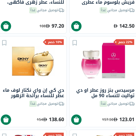
فريش بلوسوم ماء عطري
للنساء، عطر زهري فاكهي،
للنساء - عطر زهري 100 مل
100 مل
توصيل مجاني
غداً
توصيل مجاني
غداً
97.20
142.50
108
22% خصم
10% خصم
مرسيدس بنز روز عطر او دي
دي كي إن واي نكتار لوف ماء
تواليت للنساء 90 مل
عطر للنساء برائحة الزهور
100 مل
توصيل مجاني
غداً
توصيل مجاني
غداً
138.60
123.01
154
157.50
10% خصم
30% خصم