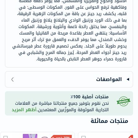
الأسود والخوخ والفريزيا والمشمش، مما يوفر دفعة منعشة
وفاكهية ترفع الحواس على الفور. المكونات الوسطى: في
قلبه، يكشف ريد جينز عن باقة من المكونات الزهرية الرقيقة،
بما في ذلك الورد وزنبق الوادي واليلانغ يلانغ وزنبق الماء
والبنفسج، مما يخلق رائحة ناعمة وأنثوية ورشيقة. المكونات
الأساسية: ينتهي العطر بقاعدة مريحة من الفانيليا والمسك
وخشب الصندل، مما يوفر الدفء والعمق مع ترك أثر مريح
يدوم طويلاً على الجلد. يعكس تصميم قارورة عطر فيرساتشي
ريد جينز أجواء العطر المرحة. يُبرز جماله المرح والشبابي في
قارورة حمراء جوهر العطر النابض بالحياة والحيوية.
المواصفات
منتجات أصلية 100٪
نحن نقوم بتوفير جميع منتجاتنا مباشرة من العلامات
التجارية الموثوقة والموزّعين المعتمدين.
أظهر المزيد
منتجات مماثلة
20% خصم