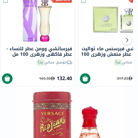
تشي فيرسنس ماء تواليت
فيرساتشي وومن عطر للنساء -
للنساء - عطر منعش وزهري 100
عطر فاكهي وزهري 100 مل
يل مجاني
غداً
توصيل مجاني
غداً
132.40
2
165.50
317.25