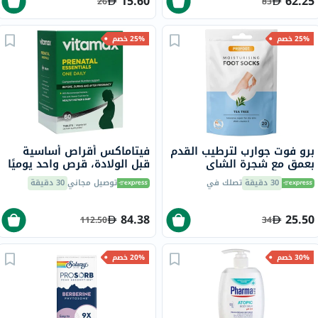
15.60
62.25
26
83
25% خصم
25% خصم
برو فوت جوارب لترطيب القدم
فيتاماكس أقراص أساسية
بعمق مع شجرة الشاي
قبل الولادة، قرص واحد يوميًا
وفيتامين E لإصلاح البشرة
مع حمض الفوليك والحديد
30 دقيقة
تصلك في
توصيل مجاني
30 دقيقة
الجافة،حزمه من زوج واحد
وفيتامين D لصحة الأم
والطفل، حزمة من 60
84.38
25.50
112.50
34
30% خصم
20% خصم