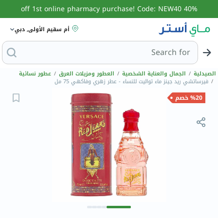
40% off 1st online pharmacy purchase! Code: NEW40
أم سقيم الأولى, دبي
Search for
البحث عن مزيل عرق
الصيدلية
/
الجمال والعناية الشخصية
/
العطور ومزيلات العرق
/
عطور نسائية
/
فيرساتشي ريد جينز ماء تواليت للنساء - عطر زهري وفاكهي 75 مل
%20 خصم