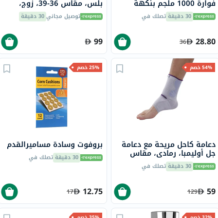
فوارة 1000 ملجم بنكهة
بلس، مقاس 36-39، زوج،
البرتقال حزمة من 20
660001201
30 دقيقة
تصلك في
توصيل مجاني
30 دقيقة
99
28.80
36
54% خصم
25% خصم
دعامة كاحل مريحة مع دعامة
بروفوت وسادة مساميرالقدم
جل أوليمبا، رمادي، مقاس
30 دقيقة
تصلك في
صغير، OFS-911
30 دقيقة
تصلك في
12.75
59
17
129
32% خصم
35% خصم