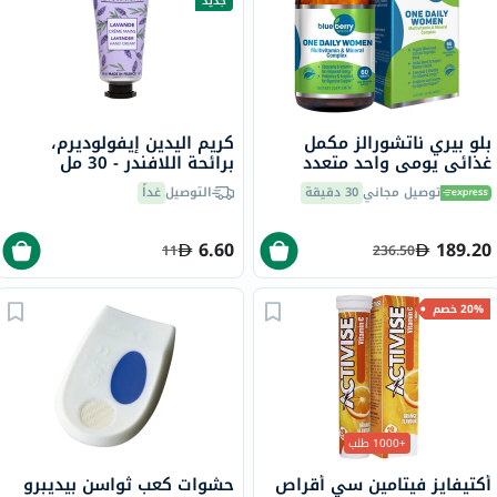
جديد
بلو بيري ناتشورالز مكمل
كريم اليدين إيفولوديرم،
غذائي يومي واحد متعدد
برائحة اللافندر - 30 مل
الفيتامينات والمعادن للنساء،
توصيل مجاني
30 دقيقة
التوصيل
غداً
حزمة من 60 قرص
6.60
189.20
11
236.50
20% خصم
+1000 طلب
أكتيفايز فيتامين سي أقراص
حشوات كعب ثواسن بيديبرو