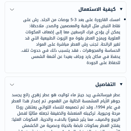
كيفية الاستعمال
امسك القارورة على بعد 3-5 بوصات من الجلد. رش على
نقاط النبض مثل الرقبة والمعصمين والصدر. ملاحظة:
يمكن أن يؤدي فرك الرسغين معا إلى إضعاف المكونات
العلوية ويمزج العطر بقوة مع الزيوت الطبيعية التي قد
تغير الرائحة. تجنب رش العطر مباشرة على المواد
الحساسة والمجوهرات ، فقد يتسبب ذلك في حدوث تلف.
يحفظ في مكان بارد وجاف بعيدا عن أشعة الشمس
للحفاظ على الجودة
التفاصيل
عطر فيرساتشي ريد جينز ماء تواليت هو عطر زهري رائع يجسد
جوهر الأيام المشمسة الخالية من الهموم. تم إصدار هذا العطر
في عام 1994، وقد تم تصميمه للنساء اللواتي يعتنقن روحًا
مرحة وحيوية. تركيبته المنعشة والخفيفة تجعله مثاليًا لفصل
الربيع والصيف، مما يثير شعورًا بالدفء والحرية. المكونات العليا:
يفتتح العطر بمكونات نابضة بالحياة وعصرية من الكشمش