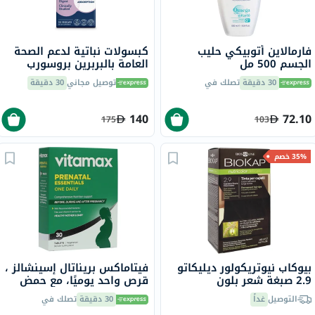
فارمالاين أتوبيكي حليب
كبسولات نباتية لدعم الصحة
الجسم 500 مل
العامة بالبربرين بروسورب
سولاراي، 30 كبسولة
30 دقيقة
تصلك في
توصيل مجاني
30 دقيقة
140
72.10
175
103
35% خصم
بيوكاب نيوتريكولور ديليكاتو
فيتاماكس بريناتال إسينشالز ،
2.9 صبغة شعر بلون
قرص واحد يوميًا، مع حمض
شوكولاته كستنائي داكن 140
الفوليك والحديد وفيتامين د
التوصيل
غداً
30 دقيقة
تصلك في
مل
لصحة الأم والطفل، حزمه من