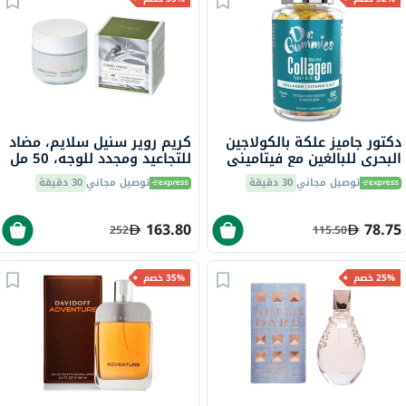
دكتور جاميز علكة بالكولاجين
كريم روير سنيل سلايم، مضاد
البحري للبالغين مع فيتاميني
للتجاعيد ومجدد للوجه، 50 مل
ج وهـ، حزمة من 60
توصيل مجاني
30 دقيقة
توصيل مجاني
30 دقيقة
163.80
78.75
252
115.50
25% خصم
35% خصم