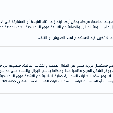
anua
theordinary
neocell
يلها لملاءمة مريحة. يمكن أيضا ارتداؤها أثناء القيادة أو المشاركة في الأ
K18
ول على الرؤية المثلى والحماية من الأشعة فوق البنفسجية. نظف بقطعة ق
uriage
planet-
دما لا تكون قيد الاستخدام لمنع الخدوش أو التلف.
paleo
egoqv
optimumnutrition
olaplex
ظارات فيرساتشي الشمسية 0VE4465 بتصميم مستطيل جريء يجمع بين الطراز الحديث والفخامة الخالدة.
يومي. يوفر الشكل المربع مظهرا حادا ومنظما يناسب الرجال والنساء على حد
solaray
 لا توفر هذه النظارات الشمسية حماية أساسية من الأشعة فوق البنفسجية
cosrx
أسلو
vitalproteins
optibac
OMRON
fino
Goongbe