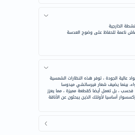
نشطة الخارجية
ماش ناعمة للحفاظ على وضوح العدسة
 مصنوعة من مواد عالية الجودة ، توفر هذه النظارات الشمسية
 سواء، بينما يضيف شعار فيرساتشي ميدوسا
 فحسب ، بل تعمل أيضا كقطعة مميزة ، مما يعزز
بك بذوق متطور وعصري. سواء للنزهات غير الرسمية أو المناسبات الراقية ، تعد النظارات الشمسية فيرساتشي 0VE4465 إكسسوار أساسيا لأولئك الذين يبحثون عن الأناقة