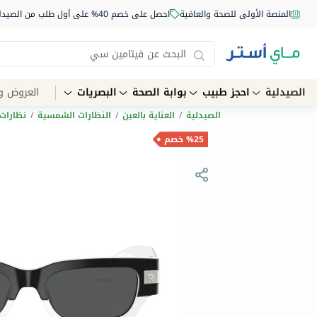
المنصة الأولى للصحة والعافية
احصل على خصم 40% على أول طلب من الصيدلية أونلاين استخدم الكود: NEW40
الصيدلية
احجز طبيب
بوابة الصحة
البصريات
العروض و
الصيدلية
/
العناية بالعين
/
النظارات الشمسية
/
نظارات
%25 خصم