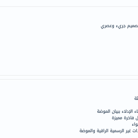
century
accu-
chek
تصميم جريء وعصري
activise
acuvue
annemarie-
borlind
webber-
naturals
aveeno
freestylelibre
cetaphil
ة
CHalpha
cerave
الإدلاء ببيان الموضة
dralthea
 فاخرة مميزة
اء
mustela
ت غير الرسمية الراقية والموضة
celimax