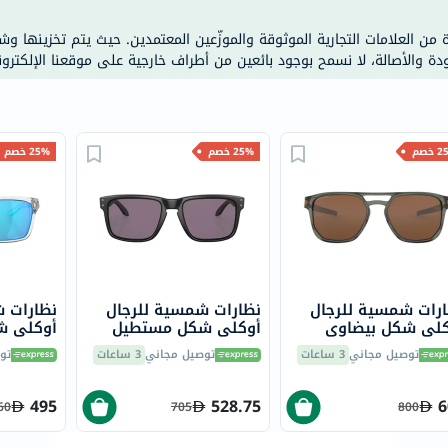
doppelherz
ة من العلامات التجارية الموثوقة والموزّعين المعتمدين. حيث يتم تخزينها و
NMN
ودة والأصالة، لا نسمح بوجود بائعين من أطراف خارجية على موقعنا الإلكترون
dessert-
essence
Biochem
خصم
25% خصم
25% خصم
SVR
skinceuticals
feel
true-
honey
الصحة
رات شمسية للرجال
نظارات شمسية للرجال
نظارات 
والمكملات
كلي شكل بيضاوي
أوكلي شكل مستطيل
أوكلي ش
مقاس 54 - 943603
مقاس 55 - 9102E8
57 - 944804 OO9448
أساسيات
توصيل مجاني
3 ساعات
توصيل مجاني
3 ساعات
تو
OO9102
OO94
العناية
الصحية
495
528.75
6
60
705
800
باقة