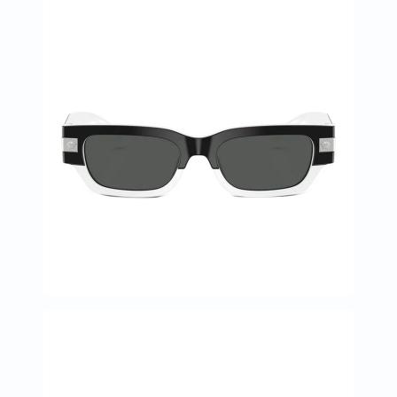
خسارة
الوزن
فحص
صحي
روتيني
باقة
القلب
الصحي
Original
IV
اختبار
التحسس
الغذائي
الحالة
الصحية
البشرة
والشعر