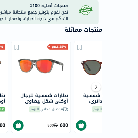
منتجات أصلية 100٪
نحن نقوم بتوفير جميع منتجاتنا مباشر
التحكّم في درجة الحرارة. ولضمان الج
منتجات مماثلة
25% خصم
25% خصم
25% 
بيرسول نظارة شمسية
نظارات شمسية للرجال
نظا
للرجال، شكل دائري،
أوكلي شكل بيضاوي
أو
مقاس 49 - 901531
مقاس 55 - 928401
توصيل مجاني
اليوم
توصيل مجاني
اليوم
36
OO9284
PO3152S
00
600
750
800
1,000