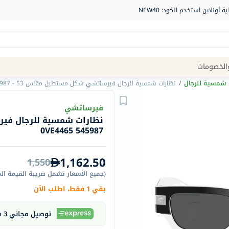
Site
الخصومات
Navigation
 شمسية للرجال
/
نظارات شمسية للرجال فيرساتشي شكل مستطيل مقاس 53 - 545987 0VE4465
الصيدلية
فيرساتشي
الماركات
545987 0VE4465
NDL
Humantara
1,162.50
1,550
carroten
(
جميع الأسعار تشمل ضريبة القيمة ال
betadine
بقي 1 فقط، اطلب الآن
La
Roche
توصيل مجاني 3 ساعات
Posay