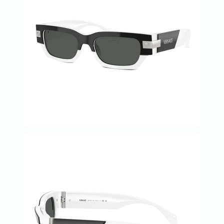
العظام
والمفاصل
المخ
والذاكرة
صحة
القلب
دعم
مرضى
السكري
دعم
الكلى
والمسالك
البولية
دعم
الكبد
صحة