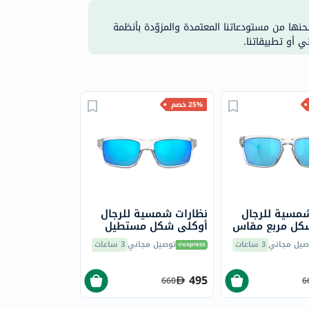
شحنها من مستودعاتنا المعتمدة والمزوّدة بأنظمة
ي أو تطبيقاتنا.
25% خصم
شمسية للرجال
نظارات شمسية للرجال
كل مربع مقاس
أوكلي شكل مستطيل
مقاس 60 - 944904
صيل مجاني
3 ساعات
توصيل مجاني
3 ساعات
OO9449
495
660
6