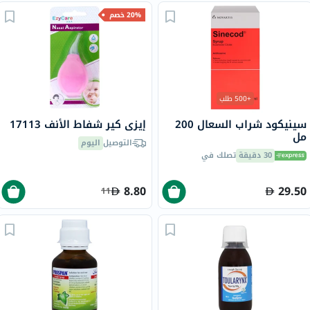
20% خصم
+500 طلب
سينيكود شراب السعال 200
إيزي كير شفاط الأنف 17113
مل
التوصيل
اليوم
30 دقيقة
تصلك في
8.80
29.50
11