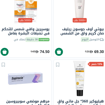
+5000 طلب
+5000 طلب
بيوتي أوف جوسون ريليف
يوسيرين واقي شمس للتحكم
صان كريم واقٍ من الشمس
في تصبغات البشرة بعامل
عضوي بلأرز والبروبيوتيك
حماية من الشمس 50+ سائل
التوصيل
اليوم
30 دقيقة
تصلك في
بعامل حماية 50+ وحماية
حماية من أشعة الشمس
فائقة 50 مل
للبشرة غير المتجانسة 50 مل
74.50
69.30
149
126
15% خصم
هيليوكير 360° جل مائي واقٍ
مرهم موضعي سوبيروسين