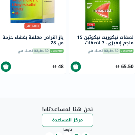
+600 طلب
لصقات نيكوريت نيكوتين 15
ياز أقراص مغلفة بغشاء حزمة
ملجم إنفيزي، 7 لاصقات
من 28
30 دقيقة
تصلك في
30 دقيقة
تصلك في
48
65.50
نحن هنا لمساعدتك!
مركز المساعدة
تابعنا