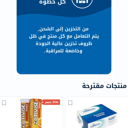
منتجات مقترحة
35% خصم