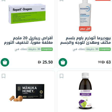
أقل سعر
بيوديرما أتوذرم باوم بلسم
أقراص ريباريِل 20 ملجم
مكثف ومهدئ للوجه والجسم
مغلفة معوياً، لتخفيف التورم
500 مل
والاحتباس، 40 قطعة
30 دقيقة
تصلك في
30 دقيقة
تصلك في
25.50
63
90