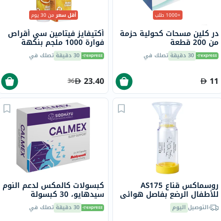
+1000 طلب
أقل سعر
من 30 يوم
در كلين مسحات كحولية حزمة
أكتيفايز فيتامين سي أقراص
من 200 قطعة
فوارة 1000 ملجم بنكهة
البرتقال حزمة من 20
30 دقيقة
تصلك في
30 دقيقة
تصلك في
23.40
11
36
روسماكس قناع AS175
كبسولات كالمكس لدعم النوم
للأطفال الرضع بفاصل هوائي
سيدهايو، 30 كبسولة
مع حجرة تثبيت بصمام
التوصيل
اليوم
30 دقيقة
تصلك في