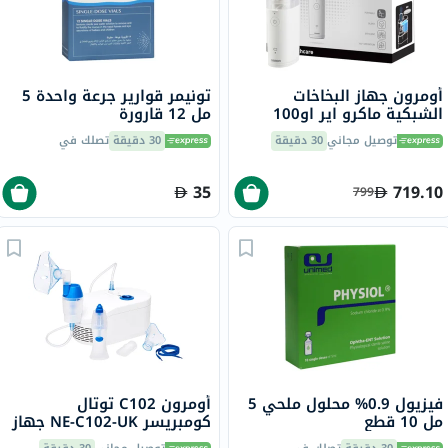
أومرون جهاز البخاخات
تونيمر قوارير جرعة واحدة 5
الشبكية ماكرو اير او100
مل 12 قارورة
توصيل مجاني
30 دقيقة
30 دقيقة
تصلك في
35
719.10
799
فيزيول 0.9% محلول ملحي 5
أومرون C102 توتال
مل 10 قطع
كومبريسر NE-C102-UK جهاز
استنشاق 2 في 1 مع غسول