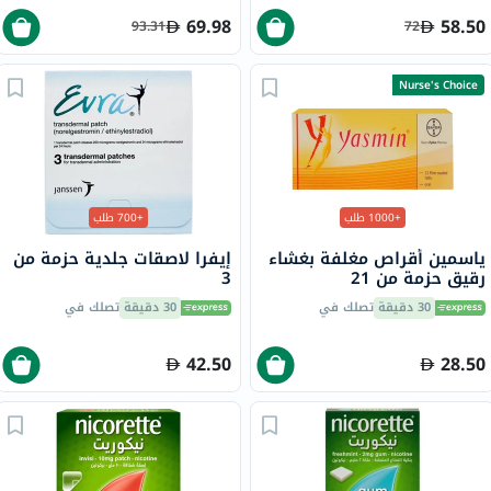
69.98
58.50
93.31
72
Nurse's Choice
+1000 طلب
+700 طلب
ياسمين أقراص مغلفة بغشاء
إيفرا لاصقات جلدية حزمة من
رقيق حزمة من 21
3
30 دقيقة
تصلك في
30 دقيقة
تصلك في
42.50
28.50