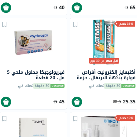
40
65
35% خصم
أقل سعر
من 30 يوم
أكتيفايز إلكتروليت أقراص
فيزيولوجيكا محلول ملحي 5
فوارة بنكهة البرتقال، حزمة
مل، 20 قطعة
من 20
30 دقيقة
تصلك في
30 دقيقة
تصلك في
45
25.35
39
10% خصم