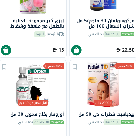
ميكوسولفان 30 ملجم/5 مل
إيزي كير مجموعة العناية
شراب السعال 100 مل
بالطفل مع ملعقة وشفاط
أنفي - وردي 1
30 دقيقة
تصلك في
التوصيل
اليوم
15
22.50
19% خصم
25% خصم
+2000 طلب
أقل سعر
من 30 يوم
بيديافيت قطرات دي 50 مل
أوروفار بخاخ فموي 30 مل
30 دقيقة
تصلك في
30 دقيقة
تصلك في