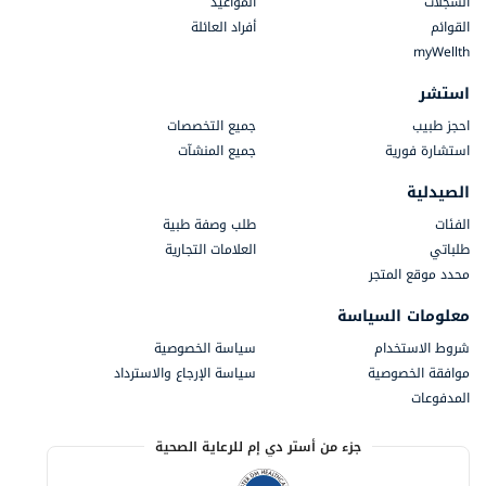
السجلات
المواعيد
القوائم
أفراد العائلة
myWellth
استشر
احجز طبيب
جميع التخصصات
استشارة فورية
جميع المنشآت
الصيدلية
الفئات
طلب وصفة طبية
طلباتي
العلامات التجارية
محدد موقع المتجر
معلومات السياسة
شروط الاستخدام
سياسة الخصوصية
موافقة الخصوصية
سياسة الإرجاع والاسترداد
المدفوعات
جزء من أستر دي إم للرعاية الصحية