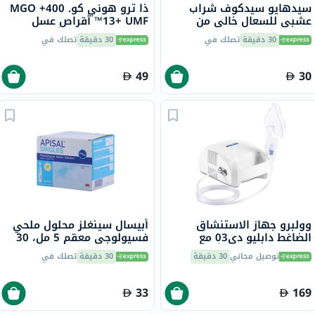
سيدهايو سيدكوف شراب
ذا ترو هوني كو. 400+ MGO
عشبي للسعال خالي من
13+ UMF™ أقراص عسل
الكحول مع العسل، 100 مل
مانوكا 2.8 جرام 8 أقراص
30 دقيقة
تصلك في
30 دقيقة
تصلك في
49
30
وولبرو جهاز الاستنشاق
أبيسال سينغلز محلول ملحي
الضاغط دابليو دي03 مع
فسيولوجي معقم 5 مل، 30
مجموعة كاملة من أجهزة
قرص
توصيل مجاني
30 دقيقة
30 دقيقة
تصلك في
الإستنشاق
33
169