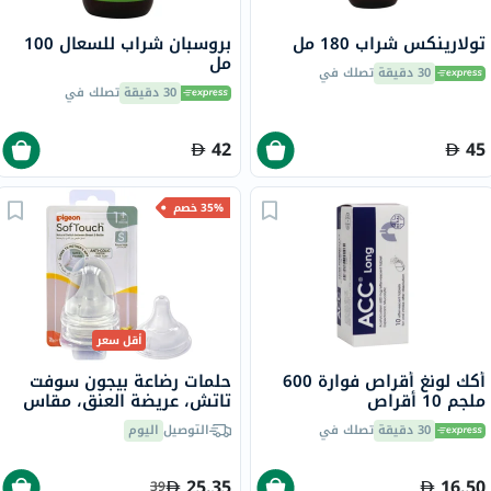
تولارينكس شراب 180 مل
بروسبان شراب للسعال 100
مل
30 دقيقة
تصلك في
30 دقيقة
تصلك في
42
45
35% خصم
أقل سعر
أكك لونغ أقراص فوارة 600
حلمات رضاعة بيجون سوفت
ملجم 10 أقراص
تاتش، عريضة العنق، مقاس
صغير، 2 قطع
30 دقيقة
تصلك في
التوصيل
اليوم
25.35
16.50
39