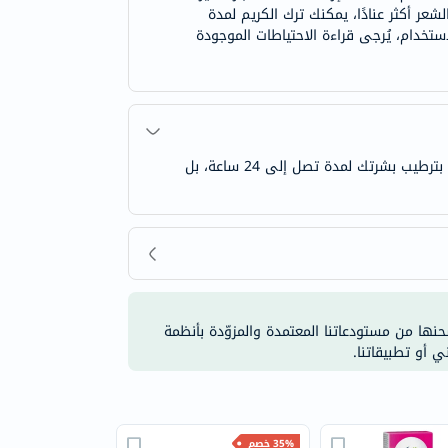
عر أكثر عنادًا، يمكنك ترك الكريم لمدة
الاستخدام، يُرجى قراءة الاحتياطات الموجودة
اختبري بشرة ناعمة حريرية برائحة منعشة مع كريم إزالة الشعر فيت سيلك آند فريش. أثناء إزالة الشعر بفعالية، لا يكتفي الكريم بترطيب بشرتك لمدة تصل إلى 24 ساعة، بل
شحنها من مستودعاتنا المعتمدة والمزوّدة بأنظمة
ي أو تطبيقاتنا.
35% خصم