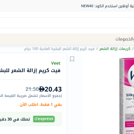
Site
الخصومات
Navigation
/
كريمات إزالة الشعر
/
فيت كريم إزالة الشعر للبشرة العادية 100 جرام
الصيدلية
Veet
فيت كريم إزالة الشعر للبشرة الع
الماركات
NDL
20.43
21.50
Humantara
(
جميع الأسعار تشمل ضريبة القيمة ال
carroten
بقي 1 فقط، اطلب الآن
betadine
La
تصلك في 30 دقيقة
Roche
Posay