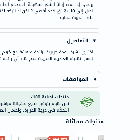
برفق.. إذا تمت إزالة الشعر بسهولة، استخدم الطرف 
تصل إلى 10 دقائق كحد أقصى ? لكن لا تترك
على العبوة بعناية
التفاصيل
تضمن تقنيته العطرية الجديدة عدم بقاء أي رائحة غي
المواصفات
منتجات أصلية 100٪
نحن نقوم بتوفير جميع منتجاتنا مباشر
التحكّم في درجة الحرارة. ولضمان الج
منتجات مماثلة
40% خصم
40% خصم
15% 