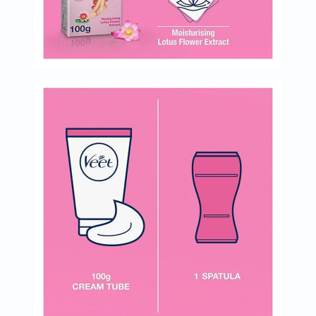
العظام
والمفاصل
المخ
والذاكرة
صحة
القلب
دعم
مرضى
السكري
دعم
الكلى
والمسالك
البولية
دعم
الكبد
صحة