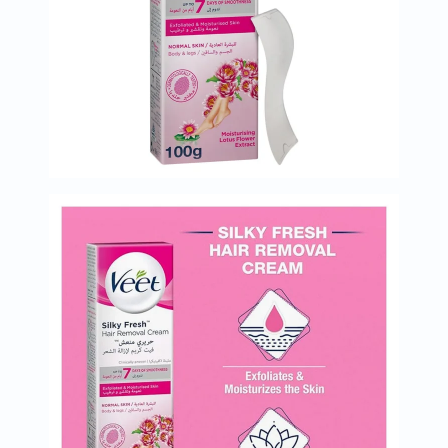
خسارة
الوزن
فحص
صحي
روتيني
باقة
القلب
الصحي
Original
IV
اختبار
التحسس
الغذائي
الحالة
الصحية
البشرة
والشعر