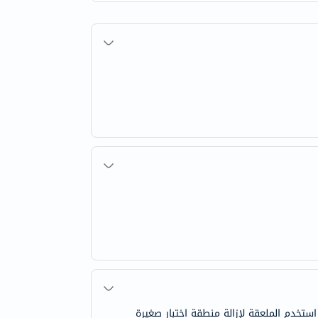
 وزّع الكريم بالتساوي لتغطية الشعر بالكامل.. اترك الكريم على بشرتك لمدة 5 دقائق، ثم استخدم الملعقة لإزالة منطقة اختبار صغيرة