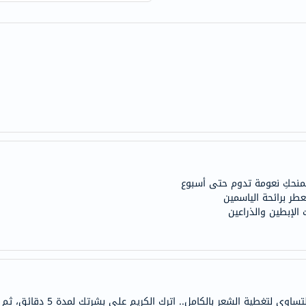
century
accu-
chek
activise
acuvue
annemarie-
borlind
webber-
naturals
aveeno
يمنحكِ نعومة تدوم حتى أسبوع
freestylelibre
ر برائحة الياسمين
cetaphil
الإبطين والذراعين
CHalpha
cerave
dralthea
mustela
celimax
باستخدام الجزء المنحني من الملعقة،