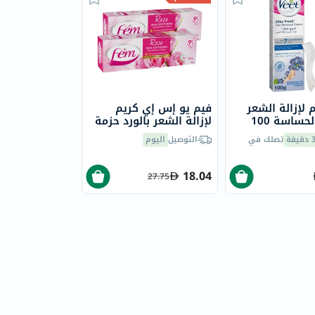
 لإزالة الشعر
فيم يو إس إي كريم
للبشرة الحساسة 100
لإزالة الشعر بالورد حزمة
مزدوجة 120 جرام 2
يقة
تصلك في
التوصيل
اليوم
قطعة
18.04
27.75