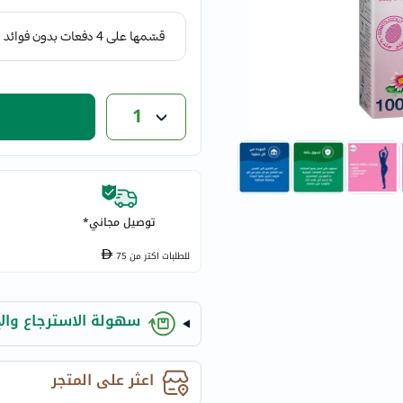
eucerin
vitabiotics
bioderma
vichy
1
now
acm
dymatize
isdin
priorin
توصيل مجاني*
medicube
country-
للطلبات اكتر من
75
life
blueberry-
سهولة الاسترجاع والإ
naturals
bepanthen
اعثر على المتجر
21st-