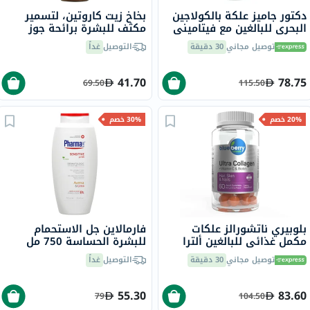
دكتور جاميز علكة بالكولاجين
بخاخ زيت كاروتين، لتسمير
البحري للبالغين مع فيتاميني
مكثف للبشرة برائحة جوز
ج وهـ، حزمة من 60
الهند، 200 مل
توصيل مجاني
30 دقيقة
التوصيل
غداً
41.70
78.75
69.50
115.50
20% خصم
30% خصم
بلوبيري ناتشورالز علكات
فارمالاين جل الاستحمام
مكمل غذائي للبالغين ألترا
للبشرة الحساسة 750 مل
كولاجين + فيتامين سي
توصيل مجاني
30 دقيقة
التوصيل
غداً
وبيوتين، حزمة 60
55.30
83.60
79
104.50