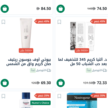
للبشرة غير المتجانسة 50 مل
84.50
74.50
149
45% خصم
45% خصم
+9000 طلب
+5000 طلب
د. ألتيا كريم 345 للتخفيف لما
بيوتي أوف جوسون ريليف
بعد حب الشباب 50 مل
صان كريم واقٍ من الشمس
عضوي بلأرز والبروبيوتيك
التوصيل
غداً
التوصيل
غداً
بعامل حماية 50+ وحماية
فائقة 50 مل
69.30
72.33
126
131.50
35% خصم
25% خصم
Nurse's Choice