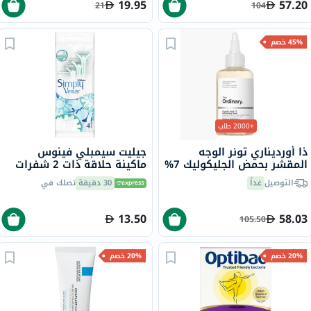
19.95
57.20
21
104
45% خصم
+2000 طلب
ذا أورديناري تونر الوجه
جيليت سيمبلي فينوس
المقشر بحمض الجليكوليك 7%
ماكينة حلاقة ذات 2 شفرات
لتوحيد لون البشرة 240 مل
للنساء للإستعمال مرة واحدة
التوصيل
غداً
30 دقيقة
تصلك في
للحصول على حلاقة ناعمة
ودقيقة، من 4
13.50
58.03
105.50
20% خصم
20% خصم