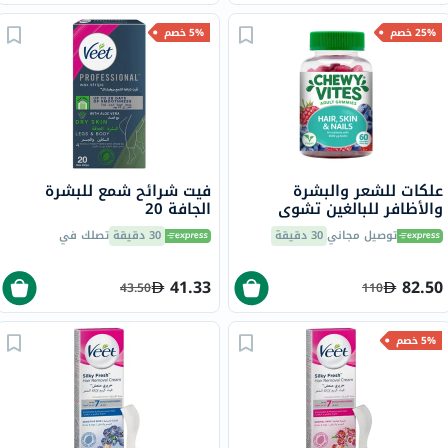
25% خصم
5% خصم
علكات للشعر والبشرة
فيت شرائح شمع للبشرة
والأظافر للبالغين تشوي
الجافة 20
فيتس، 60 قطعة
توصيل مجاني
30 دقيقة
30 دقيقة
تصلك في
41.33
82.50
43.50
110
5% خصم