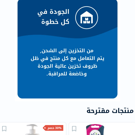
منتجات مقترحة
30% خصم