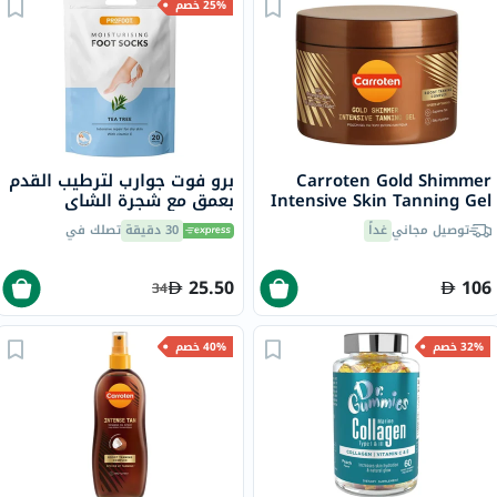
25% خصم
Carroten Gold Shimmer
برو فوت جوارب لترطيب القدم
Intensive Skin Tanning Gel
بعمق مع شجرة الشاي
150ml
وفيتامين E لإصلاح البشرة
توصيل مجاني
غداً
30 دقيقة
تصلك في
الجافة،حزمه من زوج واحد
25.50
106
34
32% خصم
40% خصم