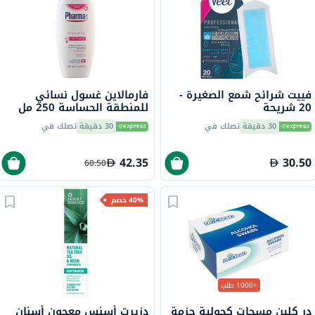
فييت شرائح شمع الصغيرة -
فارمالاين غسول نسائي
20 شريحة
للمنطقة الحساسة 250 مل
30 دقيقة
تصلك في
30 دقيقة
تصلك في
42.35
30.50
60.50
40% خصم
+1000 طلب
در كلين مسحات كحولية حزمة
دزيرت أسنس معجون أسنان