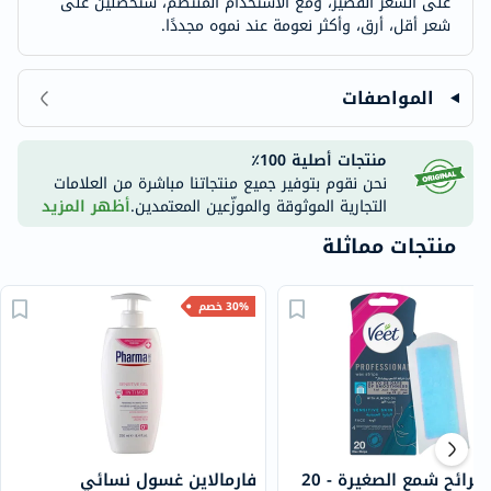
على الشعر القصير، ومع الاستخدام المنتظم، ستحصلين على
شعر أقل، أرق، وأكثر نعومة عند نموه مجددًا.
المواصفات
منتجات أصلية 100٪
نحن نقوم بتوفير جميع منتجاتنا مباشرة من العلامات
التجارية الموثوقة والموزّعين المعتمدين.
أظهر المزيد
منتجات مماثلة
30% خصم
فييت شرائح شمع الصغيرة - 20
فارمالاين غسول نسائي