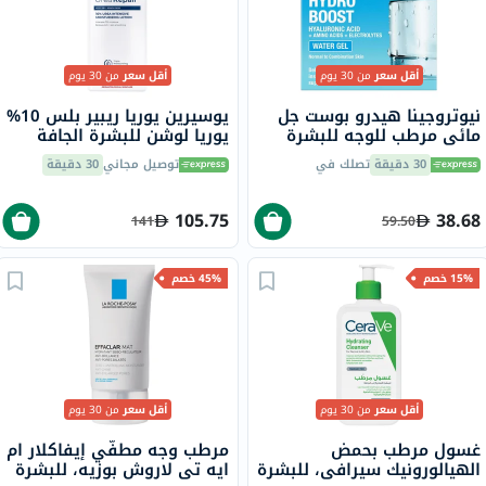
أقل سعر
من 30 يوم
أقل سعر
من 30 يوم
نيوتروجينا هيدرو بوست جل
يوسيرين يوريا ريبير بلس 10%
مائي مرطب للوجه للبشرة
يوريا لوشن للبشرة الجافة
العادية إلى المختلطة 50 مل
والخشنة 250 مل
30 دقيقة
تصلك في
توصيل مجاني
30 دقيقة
105.75
38.68
141
59.50
15% خصم
45% خصم
أقل سعر
من 30 يوم
أقل سعر
من 30 يوم
غسول مرطب بحمض
مرطب وجه مطفّي إيفاكلار ام
الهيالورونيك سيرافي، للبشرة
ايه تي لاروش بوزيه، للبشرة