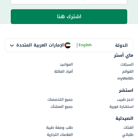
اشترك هنا
|
الإمارات العربية المتحدة
الدولة
English
ماي أستر
السجلات
المواعيد
القوائم
أفراد العائلة
myWellth
استشر
احجز طبيب
جميع التخصصات
استشارة فورية
جميع المنشآت
الصيدلية
الفئات
طلب وصفة طبية
طلباتي
العلامات التجارية