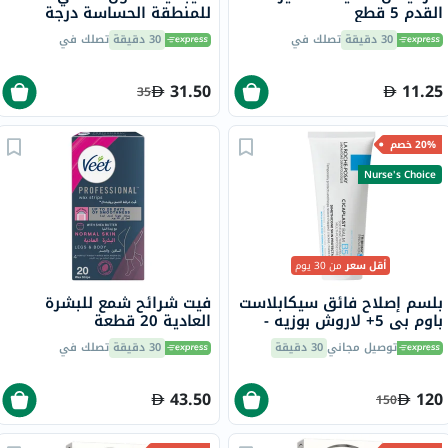
القدم 5 قطع
للمنطقة الحساسة درجة
الحموضة 3.8 200 مل
30 دقيقة
تصلك في
30 دقيقة
تصلك في
31.50
11.25
35
20% خصم
Nurse's Choice
أقل سعر
من 30 يوم
بلسم إصلاح فائق سيكابلاست
فيت شرائح شمع للبشرة
باوم بي 5+ لاروش بوزيه -
العادية 20 قطعة
100 مل
توصيل مجاني
30 دقيقة
30 دقيقة
تصلك في
43.50
120
150