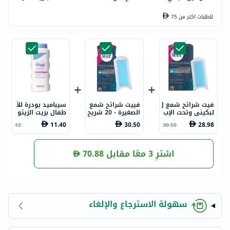
للطلبات اكتر من
75
فيت شرائح شمع ل
فييت شرائح شمع
سيباميد بودرة للأ
لبكيني وتحت الإب
الصغيرة - 20 شريح
طفال بزيت الزيتو
ط للبشرة الحساس
ة
ن للبشرة الحساس
11.40
30.50
28.98
12
30.50
ة، 16 شريحة
ة 100 جرام
اشترِ 3 معًا مقابل
70.88
سهولة الاسترجاع والإلغاء