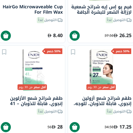
فيم يو إس إيه شرائح شمعية
HairGo Microwaveable Cup
لإزالة الشعر للبشرة الجافة
For Film Wax
جداً 20 قطعة
التوصيل
غداً
التوصيل
غداً
8.40
26.25
37.50
50% خصم
50% خصم
أقل سعر
من 30 يوم
أقل سعر
من 30 يوم
طقم شرائح شمع أزولين
طقم شرائح شمع الأزلوين
إنجوي، قابلة للذوبان، للوجه،
إنجوي، قابلة للذوبان – 41
27 شريحة
قطعة
التوصيل
غداً
التوصيل
غداً
28
17.25
56
34.50