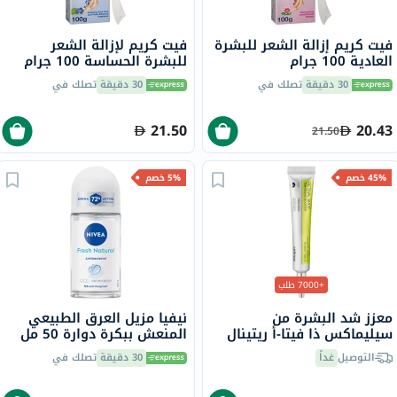
فيت كريم إزالة الشعر للبشرة
فيت كريم لإزالة الشعر
العادية 100 جرام
للبشرة الحساسة 100 جرام
30 دقيقة
تصلك في
30 دقيقة
تصلك في
21.50
20.43
21.50
45% خصم
5% خصم
+7000 طلب
معزز شد البشرة من
نيفيا مزيل العرق الطبيعي
سيليماكس ذا فيتا-أ ريتينال
المنعش ببكرة دوارة 50 مل
شوت، 15 مل
التوصيل
غداً
30 دقيقة
تصلك في