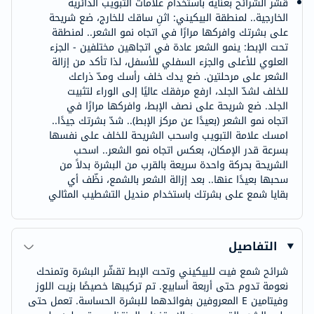
قشّر الشرائح بعناية باستخدام علامات التبويب الدائرية
الخارجية.. لمنطقة البيكيني: اثنِ ساقك للخارج، ضع شريحة
على بشرتك وافركها مرارًا في اتجاه نمو الشعر.. لمنطقة
تحت الإبط: ينمو الشعر عادة في اتجاهين مختلفين - الجزء
العلوي للأعلى والجزء السفلي للأسفل، لذا تأكد من إزالة
الشعر على مرحلتين. ضع يدك خلف رأسك ومدّ ذراعك
للخلف لشدّ الجلد، ارفع مرفقك عاليًا إلى الوراء لتثبيت
الجلد. ضع شريحة على نصف الإبط، وافركها مرارًا في
اتجاه نمو الشعر (بعيدًا عن مركز الإبط).. شدّ بشرتك جيدًا..
امسك علامة التبويب واسحب الشريحة للخلف على نفسها
بسرعة قدر الإمكان، بعكس اتجاه نمو الشعر.. اسحب
الشريحة بحركة واحدة سريعة بالقرب من البشرة بدلاً من
سحبها بعيدًا عنها.. بعد إزالة الشعر بالشمع، نظّف أي
بقايا شمع على بشرتك باستخدام منديل التشطيب المثالي
التفاصيل
شرائح شمع فيت للبيكيني وتحت الإبط تقشّر البشرة وتمنحك
نعومة تدوم حتى أربعة أسابيع. تم تركيبها خصيصًا بزيت اللوز
وفيتامين E المعروفين بفوائدهما للبشرة الحساسة. تعمل حتى