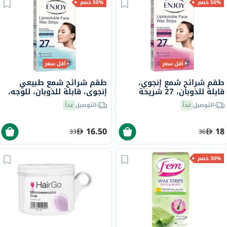
50% خصم
50% خصم
أقل سعر
أقل سعر
طقم شرائح شمع إنجوي،
طقم شرائح شمع طبيعي
قابلة للذوبان، 27 شريحة
إنجوي، قابلة للذوبان، للوجه،
27 شريحة
التوصيل
غداً
التوصيل
غداً
16.50
18
33
36
30% خصم