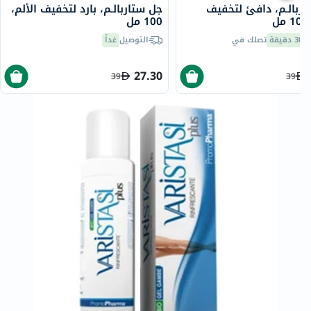
ربالـم، دافئ لتخفيف
جل ستاربالـم، بارد لتخفيف الألم،
ل
100 مل
30 دقيقة
تصلك في
التوصيل
غداً
27.30
39
39