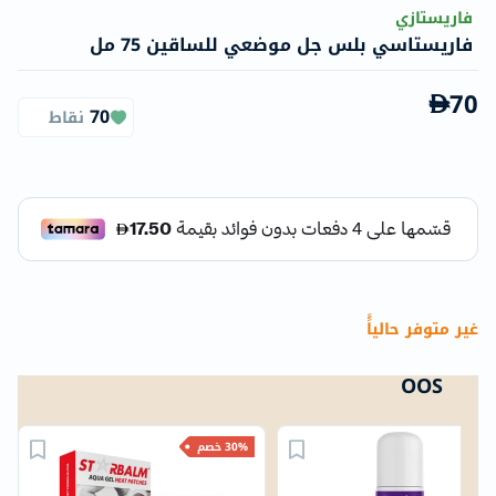
فاريستازي
فاريستاسي بلس جل موضعي للساقين 75 مل
70
70
نقاط
غير متوفر حالياًً
OOS
N
30% خصم