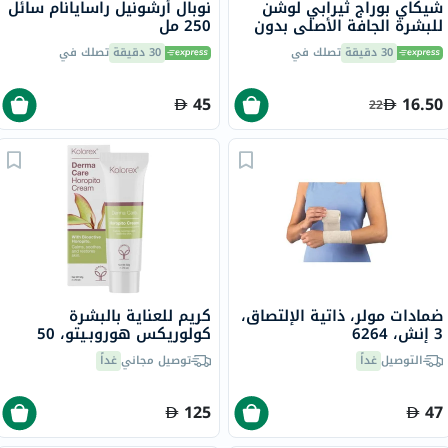
شيكاي بوراج ثيرابي لوشن
نوبال أرشونيل راسايانام سائل
للبشرة الجافة الأصلي بدون
250 مل
رائحة، 29 مل
30 دقيقة
تصلك في
30 دقيقة
تصلك في
45
16.50
22
ضمادات مولر، ذاتية الإلتصاق،
كريم للعناية بالبشرة
3 إنش، 6264
كولوريكس هوروبـيتو، 50
جرام
التوصيل
غداً
توصيل مجاني
غداً
125
47