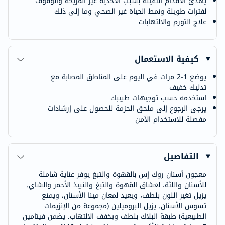
يهدئ الأقدام الثقيلة بسبب الأحذية غير المريحة والوقوف
لفترات طويلة ونمط الحياة غير الصحي وما إلى ذلك
علاج التورم والالتهابات
كيفية الاستعمال
يوضع 1-2 مرات في اليوم على المناطق المصابة مع
تدليك خفيف
استخدمه حسب توجيهات طبيبك
يرجى الرجوع إلى ملحق الحزمة للحصول على إرشادات
مفصلة للاستخدام الآمن
التفاصيل
معجون أسنان روك إس بالقهوة والتبغ يوفر عناية شاملة
للأسنان واللثة، لعشاق القهوة والتبغ والنبيذ الأحمر والشاي.
يزيل تغير اللون بلطف، ويعيد لمعان مينا الأسنان، ويمنع
تسوس الأسنان. يزيل البروميلين (مجموعة من الإنزيمات
الطبيعية) طبقة البلاك بلطف ويخفف الالتهاب. يضمن فيتامين