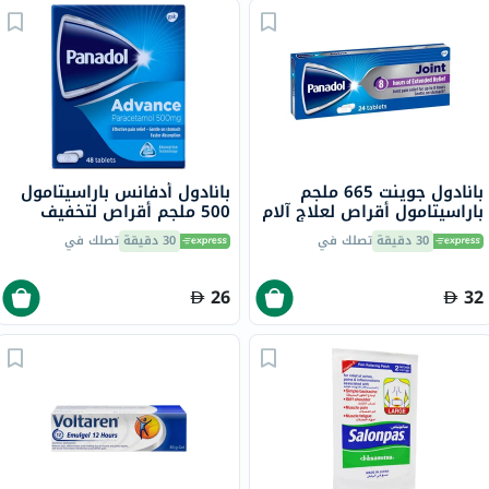
بانادول جوينت 665 ملجم
بانادول أدفانس باراسيتامول
باراسيتامول أقراص لعلاج آلام
500 ملجم أقراص لتخفيف
المفاصل الناتجة عن هشاشة
الحمى والألم، حزمة من 48
30 دقيقة
تصلك في
30 دقيقة
تصلك في
العظام، حزمة من 24
26
32