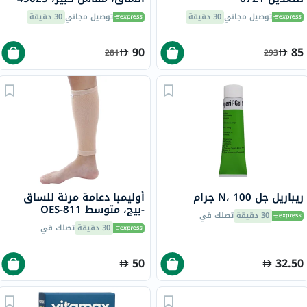
توصيل مجاني
30 دقيقة
توصيل مجاني
30 دقيقة
90
85
281
293
ريباريل جل N، 100 جرام
أوليمبا دعامة مرنة للساق
-بيج، متوسط ​​OES-811
30 دقيقة
تصلك في
30 دقيقة
تصلك في
50
32.50