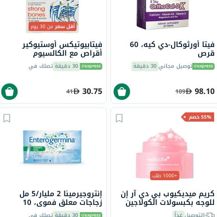
أقل سعر
من 30 يوم
فيتا أورثوكال-دي كيه، 60
فيتابيوتيكس أوستيوكير
قرص
أقراص مع الكالسيوم
والمغنيسيوم وفيتامين D
توصيل مجاني
30 دقيقة
30 دقيقة
تصلك في
والزنك لقوة العظام، 30 قرص
30.75
98.10
41
109
55% خصم
+1000 طلب
كريم ميديكيوب بي دي آر إن
إنتروجيرمينا 2 مليار/5 مل
للوجه بكبسولات الكولاجين
زجاجات معلق فموي، 10
الوردي، 55 جرام
زجاجات
التوصيل
غداً
30 دقيقة
تصلك في