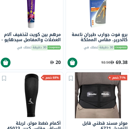
برو فوت جوارب طيران ناعمة
مرهم بين كويت لتخفيف آلام
كالحرير، مقاس المملكة
العضلات والمفاصل سيدهايو -
المتحدة 4-8، زوجان، P72001
30 جرام
30 دقيقة
تصلك في
30 دقيقة
تصلك في
20
69.38
92.50
71% خصم
68% خصم
مولر مسند قطني قابل
أكمام ضغط مولر، لربلة
للتعديل 6721
الساق، مقاس كبير، 45023