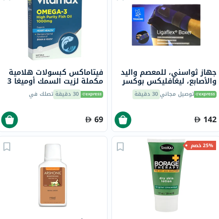
جهاز ثواسني، للمعصم واليد
فيتاماكس كبسولات هلامية
والأصابع، ليغافليكس بوكسر
مكملة لزيت السمك أوميغا 3
لليد اليمنى، S1 24310201
1000 ملجم حزمة من 30
توصيل مجاني
30 دقيقة
30 دقيقة
تصلك في
69
142
25% خصم