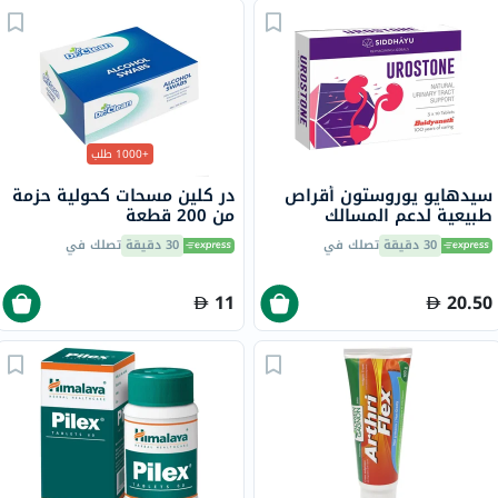
+1000 طلب
سيدهايو يوروستون أقراص
در كلين مسحات كحولية حزمة
طبيعية لدعم المسالك
من 200 قطعة
البولية، حزمة من 30
30 دقيقة
تصلك في
30 دقيقة
تصلك في
11
20.50