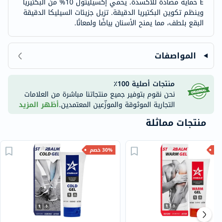
E حماية مضادة للأكسدة. يحمي إكسيليتول 10% من البكتيريا
وينظم تكوين البكتيريا الدقيقة. تزيل جزيئات السيليكا الدقيقة
البقع بلطف، مما يمنح الأسنان بياضًا ولمعانًا.
المواصفات
منتجات أصلية 100٪
نحن نقوم بتوفير جميع منتجاتنا مباشرة من العلامات
التجارية الموثوقة والموزّعين المعتمدين.
أظهر المزيد
منتجات مماثلة
30% خصم