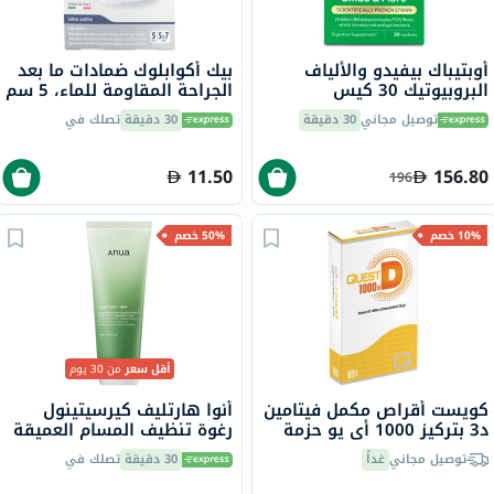
أوبتيباك بيفيدو والألياف
بيك أكوابلوك ضمادات ما بعد
البروبيوتيك 30 كيس
الجراحة المقاومة للماء، 5 سم
× 7 سم، 5 قطع
توصيل مجاني
30 دقيقة
30 دقيقة
تصلك في
11.50
156.80
196
10% خصم
50% خصم
أقل سعر
من 30 يوم
كويست أقراص مكمل فيتامين
أنوا هارتليف كيرسيتينول
د3 بتركيز 1000 أي يو حزمة
رغوة تنظيف المسام العميقة
من 60 قرص
للوجه للبشرة الدهنية
توصيل مجاني
غداً
30 دقيقة
تصلك في
والمختلطة 150 مل