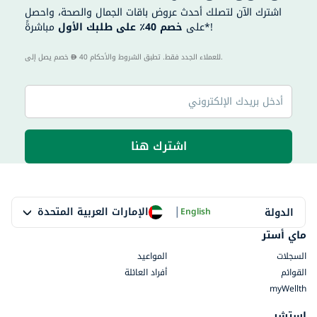
اشترك الآن لتصلك أحدث عروض باقات الجمال والصحة، واحصل
مباشرةً*!
على
خصم 40٪ على طلبك الأول
40 للعملاء الجدد فقط. تطبق الشروط والأحكام.
خصم يصل إلى
اشترك هنا
|
الإمارات العربية المتحدة
الدولة
English
ماي أستر
السجلات
المواعيد
القوائم
أفراد العائلة
myWellth
استشر