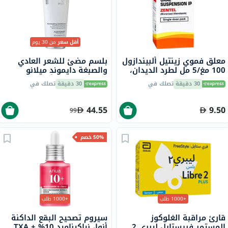
أقل سعر
من 30 يوم
معلق فموي زينتيل ألبيندازول
بلسم مضئ للشعر العادي
100 مغ/5 مل لطرد الديدان،
والصبغة دايموند ميلانو
20 مل
سيمي دي لينو ألفابارف
30 دقيقة
تصلك في
30 دقيقة
تصلك في
ميلانو، 200 مل
44.55
9.50
99
50% خصم
+1000 طلب
+1000 طلب
قارئ مراقبة الغلوكوز
سيروم تصحيح البقع الداكنة
المستمر فريستايل ليبري 2
أنوا، نياكيناميد 10% + TXA