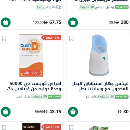
بلس، المزود بمستشعر فلاش
4%، 30 مل
توصيل مجاني
30 دقيقة
التوصيل
غداً
67.75
280
135.50
282
10% خصم
+1000 طلب
فيكس جهاز استنشاق البخار
أقراص كويست دي 50000
المحمول مع وسادات بخار
وحدة دولية من فيتامين د3،
برائحة المنثول
15 قرص
30 دقيقة
تصلك في
30 دقيقة
تصلك في
48.15
30
53.50
10% خصم