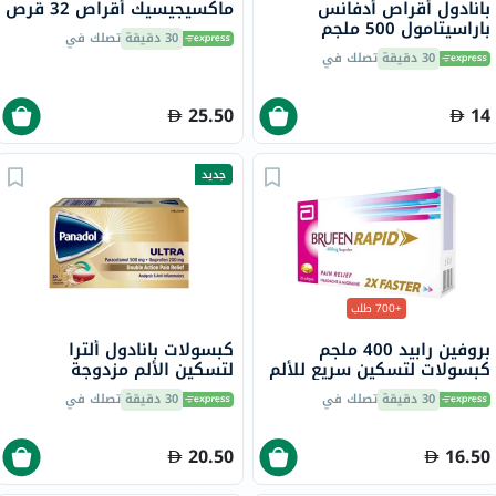
بانادول أقراص أدفانس
ماكسيجيسيك أقراص 32 قرص
باراسيتامول 500 ملجم
30 دقيقة
تصلك في
لتخفيف الحمى والألم، 24
30 دقيقة
تصلك في
قرص
25.50
14
جديد
+700 طلب
بروفين رابيد 400 ملجم
كبسولات بانادول ألترا
كبسولات لتسكين سريع للألم
لتسكين الألم مزدوجة
حزمة من 20
المفعول - 20 كبسولة
30 دقيقة
تصلك في
30 دقيقة
تصلك في
20.50
16.50