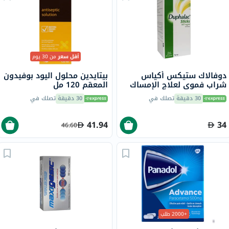
أقل سعر
من 30 يوم
دوفالاك ستيكس أكياس
بيتايدين محلول اليود بوفيدون
شراب فموي لعلاج الإمساك
المعقم 120 مل
15 مل، حزمة من 20
30 دقيقة
تصلك في
30 دقيقة
تصلك في
41.94
34
46.60
+2000 طلب