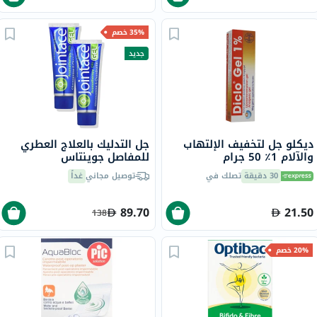
35% خصم
جديد
ديكلو جل لتخفيف الإلتهاب
جل التدليك بالعلاج العطري
والآلام 1٪ 50 جرام
للمفاصل جوينتاس
فيتابيوتيكس - 2 × 75 مل
30 دقيقة
تصلك في
توصيل مجاني
غداً
89.70
21.50
138
20% خصم