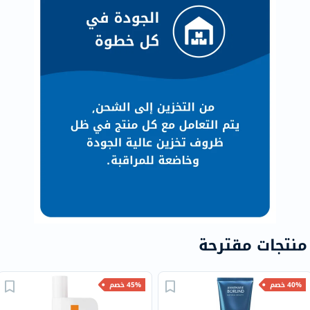
منتجات مقترحة
40% خصم
45% خصم