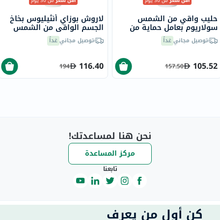
أقل سعر
من 30 يوم
أقل سعر
من 30 يوم
حليب واقي من الشمس
لاروش بوزاي أنثيليوس بخاخ
سولاريوم بعامل حماية من
الجسم الواقي من الشمس
الشمس 50+ للوجه والجسم
غير المرئي بعامل حماية
توصيل مجاني
غداً
توصيل مجاني
غداً
للبشرة الحساسة 150 مل
SPF50+ سعة 200 مل
116.40
105.52
194
157.50
نحن هنا لمساعدتك!
مركز المساعدة
تابعنا
كن أول من يعرف