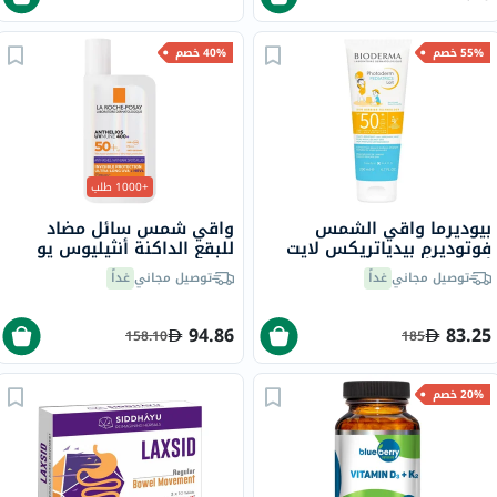
55% خصم
40% خصم
+1000 طلب
بيوديرما واقي الشمس
واقي شمس سائل مضاد
فوتوديرم بيدياتريكس لايت
للبقع الداكنة أنثيليوس يو
أس بي أف 50+ 200 مل
في مون 400 لاروش بوزيه،
توصيل مجاني
غداً
توصيل مجاني
غداً
عامل حماية 50+ - 50 مل
94.86
83.25
158.10
185
20% خصم