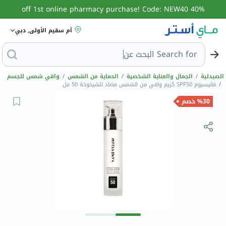
40% off 1st online pharmacy purchase! Code: NEW40
أم سقيم الأولى, دبي
Search for
البحث عن مزيل عرق
الصيدلية
/
الجمال والعناية الشخصية
/
الحماية من الشمس
/
واقي شمس للجسم
/
فانيسيوم SPF50 كريم واقي من الشمس مضاد للشيخوخة 50 مل
%30 خصم