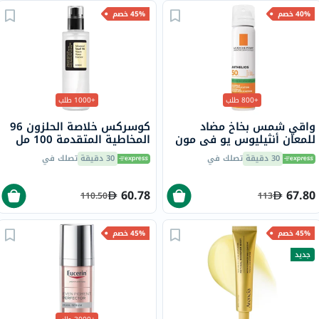
40% خصم
45% خصم
+800 طلب
+1000 طلب
واقي شمس بخاخ مضاد
كوسركس خلاصة الحلزون 96
للمعان أنثيليوس يو في مون
المخاطية المتقدمة 100 مل
400 لاروش بوزيه، عامل
30 دقيقة
تصلك في
30 دقيقة
تصلك في
حماية 50 - 75 مل
60.78
67.80
110.50
113
45% خصم
45% خصم
جديد