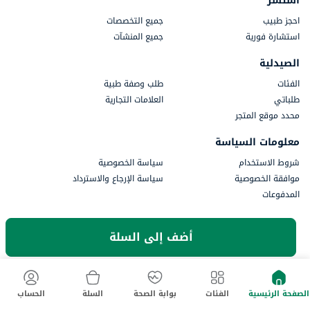
استشر
احجز طبيب
جميع التخصصات
استشارة فورية
جميع المنشآت
الصيدلية
الفئات
طلب وصفة طبية
طلباتي
العلامات التجارية
محدد موقع المتجر
معلومات السياسة
شروط الاستخدام
سياسة الخصوصية
موافقة الخصوصية
سياسة الإرجاع والاسترداد
المدفوعات
جزء من أستر دي إم للرعاية الصحية
أضف إلى السلة
الصفحة الرئيسية
الفئات
بوابة الصحة
السلة
الحساب