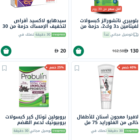
أقل سعر
من 30 يوم
بلوبيري ناتشورالز كبسولات
سيدهايو لاكسيد أقراص
لفيتامين د3 وك2، حزمة من
لتخفيف الإمساك حزمة من 30
60
توصيل مجاني
غداً
30 دقيقة
تصلك في
20
130
162.50
40% خصم
25% خصم
لافيرا معجون أسنان للأطفال
بروبولين توتال كير كبسولات
خالي من الفلورايد 75 مل
بروبيوتيك لدعم الهضم
والمناعة، حزمة من 30
30 دقيقة
تصلك في
توصيل مجاني
30 دقيقة
كبسولة