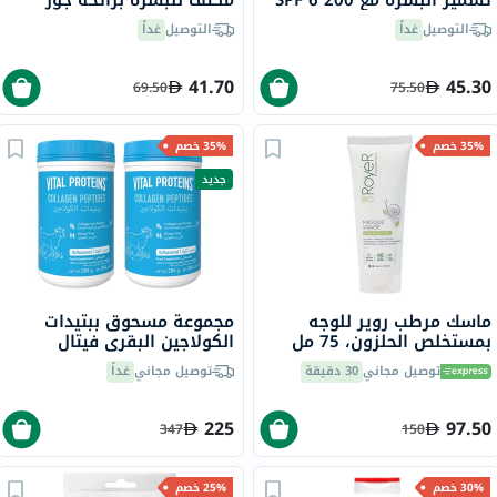
تسمير البشرة مع SPF 6 200
مكثف للبشرة برائحة جوز
مل
الهند، 200 مل
التوصيل
غداً
التوصيل
غداً
41.70
45.30
69.50
75.50
35% خصم
35% خصم
جديد
ماسك مرطب روير للوجه
مجموعة مسحوق ببتيدات
بمستخلص الحلزون، 75 مل
الكولاجين البقري فيتال
بروتينز - 2 × 284 جرام
توصيل مجاني
30 دقيقة
توصيل مجاني
غداً
225
97.50
347
150
30% خصم
25% خصم