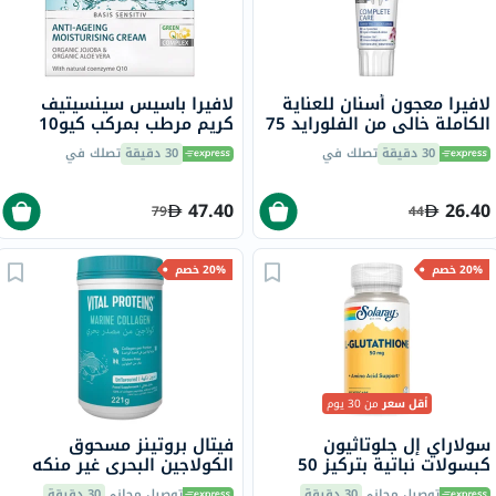
لافيرا معجون أسنان للعناية
لافيرا باسيس سينسيتيف
الكاملة خالي من الفلورايد 75
كريم مرطب بمركب كيو10
مل
مضاد للشيخوخة 50 مل
30 دقيقة
تصلك في
30 دقيقة
تصلك في
47.40
26.40
79
44
20% خصم
20% خصم
أقل سعر
من 30 يوم
سولاراي إل جلوتاثيون
فيتال بروتينز مسحوق
كبسولات نباتية بتركيز 50
الكولاجين البحري غير منكه
ملجم لدعم مضادات الأكسدة
للشعر والبشرة والأظافر 221
توصيل مجاني
30 دقيقة
توصيل مجاني
30 دقيقة