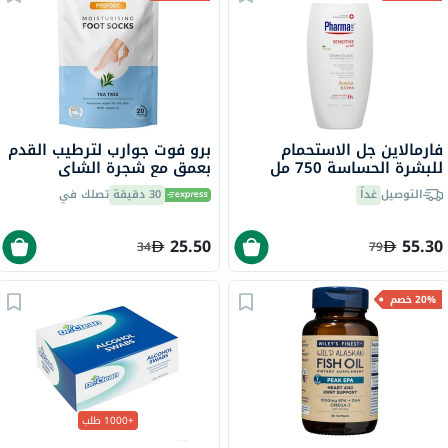
فارمالاين جل الاستحمام
برو فوت جوارب لترطيب القدم
للبشرة الحساسة 750 مل
بعمق مع شجرة الشاي
وفيتامين E لإصلاح البشرة
التوصيل
غداً
30 دقيقة
تصلك في
الجافة،حزمه من زوج واحد
25.50
55.30
34
79
20% خصم
+1000 طلب