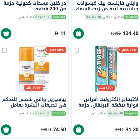
وايلي فاينست بيك كبسولات
در كلين مسحات كحولية حزمة
جيلاتينية لينة من زيت السمك
من 200 قطعة
أوميغا 3 بتركيز 1000 ملجم
توصيل مجاني
30 دقيقة
30 دقيقة
تصلك في
من حمض إيكوسابنتينويك
حزمة من 30
11
134.40
168
20% خصم
50% خصم
+800 طلب
+5000 طلب
أكتيفايز إلكتروليت أقراص
يوسيرين واقي شمس للتحكم
فوارة بنكهة البرتقال، حزمة
في تصبغات البشرة بعامل
من 20
حماية من الشمس 50+ سائل
30 دقيقة
تصلك في
30 دقيقة
تصلك في
حماية من أشعة الشمس
للبشرة غير المتجانسة 50 مل
74.50
31.20
149
39