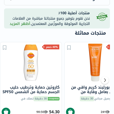
منتجات أصلية 100٪
نحن نقوم بتوفير جميع منتجاتنا مباشرة من العلامات
التجارية الموثوقة والموزّعين المعتمدين.
أظهر المزيد
منتجات مماثلة
40% خصم
ي بورليند كريم واقي من
كاروتين حماية وترطيب حليب
 بعامل وقاية من
الجسم حماية من الشمس SPF50
75 مل
مع حمض الهيالورونيك 200 مل
توصيل مجاني
30 دقيقة
30 دقيقة
تصلك في
54.30
1
90.50
241