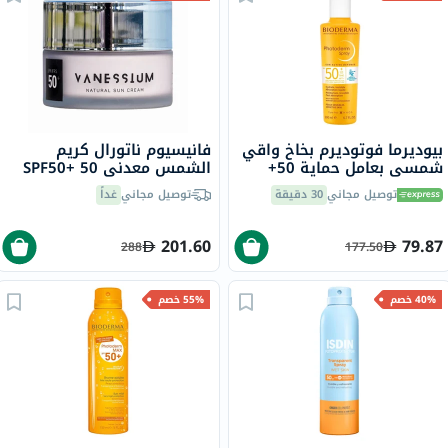
بيوديرما فوتوديرم بخاخ واقي
فانيسيوم ناتورال كريم
شمسي بعامل حماية 50+
الشمس معدني SPF50+ 50
200 مل
مل
توصيل مجاني
30 دقيقة
توصيل مجاني
غداً
201.60
79.87
288
177.50
40% خصم
55% خصم