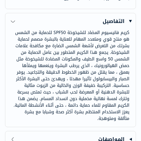
التفاصيل
كريم فانيسيوم المضاد للشيخوخة SPF50 للحماية من الشمس
هو منتج قوي ومتعدد المهام للعناية بالبشرة مصمم لحماية
بشرتك من التعرض لأشعة الشمس الضارة مع مكافحة علامات
الشيخوخة. يجمع هذا الكريم المتطور بين عامل الحماية من
الشمس 50 واسع الطيف والمكونات المضادة للشيخوخة مثل
حمض الهيالورونيك ، الذي يرطب البشرة وينعمها ويملأها
بعمق ، مما يقلل من ظهور الخطوط الدقيقة والتجاعيد. يوفر
الصبار والبيسابولول تأثيرا مهدئا ، ويهدئ حتى البشرة الأكثر
حساسية. التركيبة خفيفة الوزن والخالية من الزيوت مثالية
للبشرة الدهنية أو المعرضة لحب الشباب ، حيث تمتص بسرعة
وتترك لمسة نهائية مخملية دون انسداد المسام. يضمن هذا
الكريم المقاوم للماء حماية دائمة ، حتى أثناء الأنشطة المائية.
يعزز الاستخدام المنتظم بشرة أكثر صحة وشبابا مع بشرة
متألقة ومتوهجة.
المواصفات