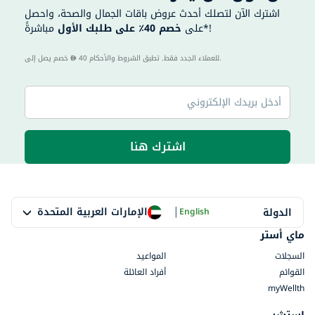
اشترك الآن لتصلك أحدث عروض باقات الجمال والصحة، واحصل
مباشرةً*!
على
خصم 40٪ على طلبك الأول
40 للعملاء الجدد فقط. تطبق الشروط والأحكام.
خصم يصل إلى
اشترك هنا
|
الإمارات العربية المتحدة
الدولة
English
ماي أستر
السجلات
المواعيد
القوائم
أفراد العائلة
myWellth