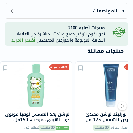
المواصفات
منتجات أصلية 100٪
نحن نقوم بتوفير جميع منتجاتنا مباشرة من العلامات
التجارية الموثوقة والموزّعين المعتمدين.
أظهر المزيد
منتجات مماثلة
40% خصم
ري بورليند لوشن مهدئ
لوشن بعد الشمس لوفيا مونوى
عرض للشمس 125 مل
دي تاهيتي، مرطب، 150مل.
توصيل مجاني
30 دقيقة
30 دقيقة
تصلك في