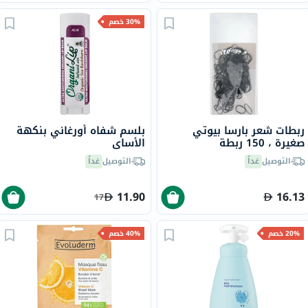
30% خصم
ربطات شعر بارسا بيوتي
بلسم شفاه أورغاني بنكهة
صغيرة ، 150 ربطة
الأساي
التوصيل
غداً
التوصيل
غداً
11.90
16.13
17
20% خصم
40% خصم