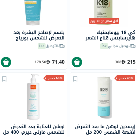
أقل سعر
من 30 يوم
كي 18 بيومايمتيك
بلسم لإصلاح البشرة بعد
هايرساينس قناع الشعر
التعرض للشمس يورياج
لإصلاح الشعر الجزيئي بدون
باريسون - 150 مل
توصيل مجاني
غداً
التوصيل
غداً
شطف 50 مل
71.40
215
178.50
308
45% خصم
60% خصم
إيسدين لوشن ما بعد التعرض
لوشن للعناية بعد التعرض
لأشعة الشمس 200 مل
للشمس مارتي ديرم، 400 مل