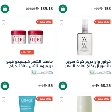
139.13
153
278.25
170
25% خصم
50% خصم
+500 طلب
كولور واو دريم كوت سوبر
ماسك الشعر شيسيدو فينو
ناتشورال بخاخ لعلاج الشعر
بريميوم تاتش - 230 جرام
ومضاد التجعد 50 مل
التوصيل
غداً
التوصيل
غداً
55
68.25
110
91
30% خصم
60% خصم