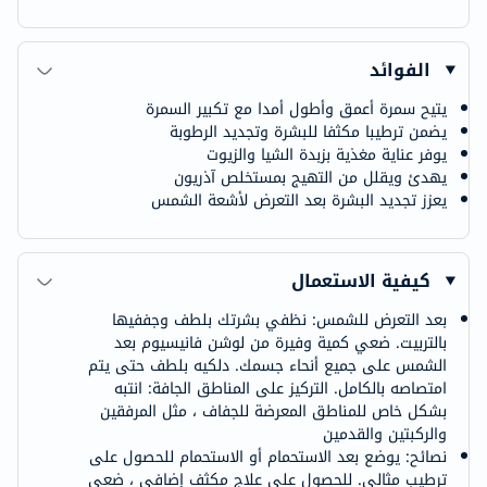
الفوائد
يتيح سمرة أعمق وأطول أمدا مع تكبير السمرة
يضمن ترطيبا مكثفا للبشرة وتجديد الرطوبة
يوفر عناية مغذية بزبدة الشيا والزيوت
يهدئ ويقلل من التهيج بمستخلص آذريون
يعزز تجديد البشرة بعد التعرض لأشعة الشمس
كيفية الاستعمال
بعد التعرض للشمس: نظفي بشرتك بلطف وجففيها
بالتربيت. ضعي كمية وفيرة من لوشن فانيسيوم بعد
الشمس على جميع أنحاء جسمك. دلكيه بلطف حتى يتم
امتصاصه بالكامل. التركيز على المناطق الجافة: انتبه
بشكل خاص للمناطق المعرضة للجفاف ، مثل المرفقين
والركبتين والقدمين
نصائح: يوضع بعد الاستحمام أو الاستحمام للحصول على
ترطيب مثالي. للحصول على علاج مكثف إضافي ، ضعي