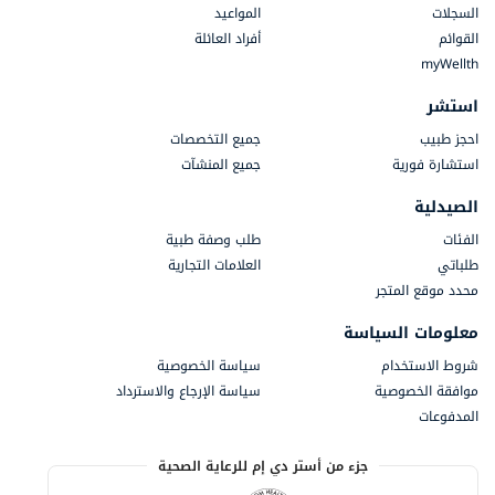
السجلات
المواعيد
القوائم
أفراد العائلة
myWellth
استشر
احجز طبيب
جميع التخصصات
استشارة فورية
جميع المنشآت
الصيدلية
الفئات
طلب وصفة طبية
طلباتي
العلامات التجارية
محدد موقع المتجر
معلومات السياسة
شروط الاستخدام
سياسة الخصوصية
موافقة الخصوصية
سياسة الإرجاع والاسترداد
المدفوعات
جزء من أستر دي إم للرعاية الصحية