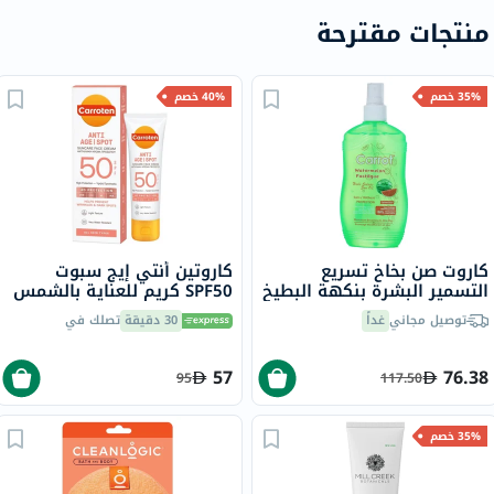
منتجات مقترحة
35% خصم
40% خصم
كاروت صن بخاخ تسريع
كاروتين أنتي إيج سبوت
التسمير البشرة بنكهة البطيخ
SPF50 كريم للعناية بالشمس
200 مل
للوجه للتجاعيد والبقع الداكنة
توصيل مجاني
غداً
30 دقيقة
تصلك في
50 مل
57
76.38
95
117.50
35% خصم