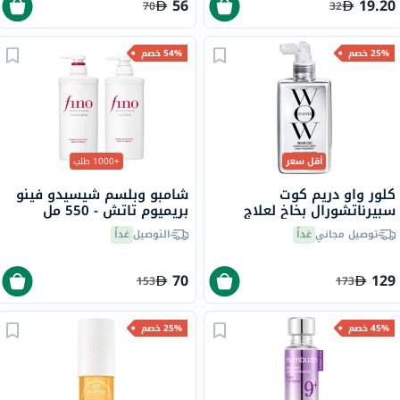
56
19.20
70
32
25% خصم
54% خصم
أقل سعر
+1000 طلب
كلور واو دريم كوت
شامبو وبلسم شيسيدو فينو
سبيرناتشورال بخاخ لعلاج
بريميوم تاتش - 550 مل
تجعد الشعر، 200 مل
توصيل مجاني
غداً
التوصيل
غداً
70
129
153
173
45% خصم
25% خصم