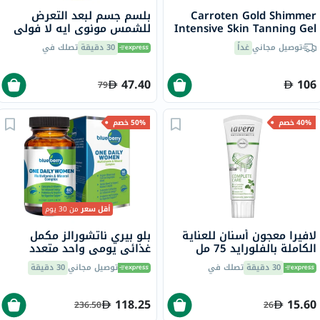
Carroten Gold Shimmer
بلسم جسم لبعد التعرض
Intensive Skin Tanning Gel
للشمس مونوي ايه لا فولي
150ml
إيفولوديرم، 250 مل
توصيل مجاني
غداً
30 دقيقة
تصلك في
47.40
106
79
40% خصم
50% خصم
أقل سعر
من 30 يوم
لافيرا معجون أسنان للعناية
بلو بيري ناتشورالز مكمل
الكاملة بالفلورايد 75 مل
غذائي يومي واحد متعدد
الفيتامينات والمعادن للنساء،
30 دقيقة
تصلك في
توصيل مجاني
30 دقيقة
حزمة من 60 قرص
118.25
15.60
236.50
26