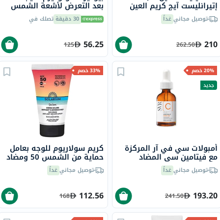
إتيرانليست آيج كريم العين
بعد التعرض لأشعة الشمس
المضاد للتجاعيد 20 مل
المهدئ والمعزز للتسمير 200
توصيل مجاني
غداً
30 دقيقة
تصلك في
مل
56.25
210
125
262.50
20% خصم
33% خصم
جديد
أمبولات سي في آر المركزة
كريم سولاريوم للوجه بعامل
مع فيتامين سي المضاد
حماية من الشمس 50 ومضاد
للأكسدة ولإشراقة البشرة و
للشيخوخة والبقع 50 مل
توصيل مجاني
غداً
توصيل مجاني
غداً
مضادة للتجاعيد - 30 مل
112.56
193.20
168
241.50