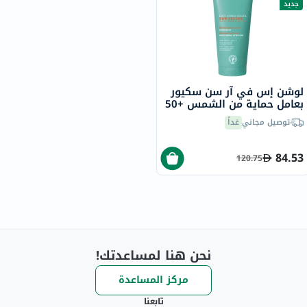
جديد
لوشن إس في آر سن سكيور
بعامل حماية من الشمس +50
ل بعد التعرض للشمس، مرمم
توصيل مجاني
غداً
و مهدئ - 200 مل
84.53
120.75
نحن هنا لمساعدتك!
مركز المساعدة
تابعنا