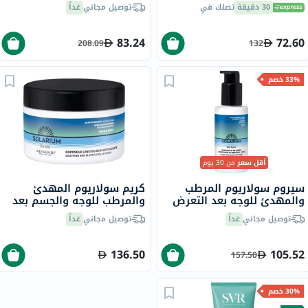
30 دقيقة
تصلك في
توصيل مجاني
غداً
83.24
72.60
208.09
132
33% خصم
أقل سعر
من 30 يوم
سيروم سولاريوم المرطب
كريم سولاريوم المهدئ
والمهدئ للوجه بعد التعرض
والمرطب للوجه والجسم بعد
لأشعة الشمس 50 مل
التعرض لأشعة الشمس 200
توصيل مجاني
غداً
توصيل مجاني
غداً
مل
136.50
105.52
157.50
30% خصم