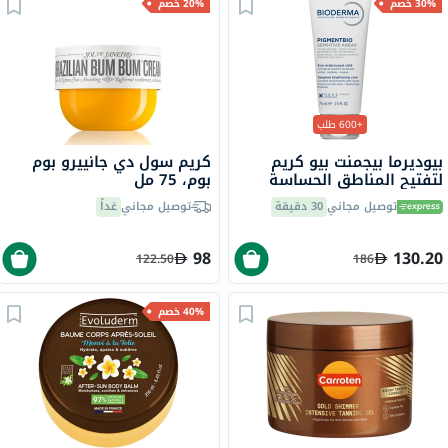
30% خصم
20% خصم
+600 طلب
بيوديرما بيجمنت بيو كريم
كريم سول دي جانييرو بوم
لتفتيح المناطق الحساسة
بوم، 75 مل
شديدة التصبغ 75 مل
توصيل مجاني
30 دقيقة
توصيل مجاني
غداً
98
130.20
122.50
186
40% خصم