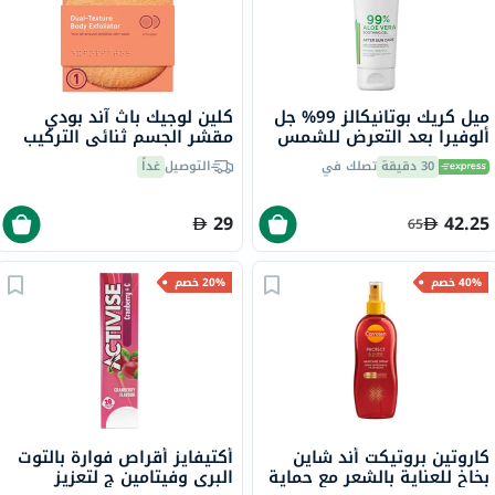
ميل كريك بوتانيكالز 99% جل
كلين لوجيك باث آند بودي
ألوفيرا بعد التعرض للشمس
مقشر الجسم ثنائي التركيب
236 مل
CL-102-4
30 دقيقة
تصلك في
التوصيل
غداً
29
42.25
65
40% خصم
20% خصم
كاروتين بروتيكت أند شاين
أكتيفايز أقراص فوارة بالتوت
بخاخ للعناية بالشعر مع حماية
البري وفيتامين ج لتعزيز