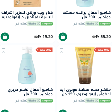
شامبو أطفال برائحة منعشة
قناع وجه ورقي لتعزيز اشراقة
جونجبي، 300 مل
البشرة بفيتامين ج إيفولوديرم
30 دقيقة
تصلك في
30 دقيقة
تصلك في
19.20
55.20
32
69
40% خصم
20% خصم
مقشر جسم منشط مونوي ايه
شامبو أطفال لشعر حريري
لا فولي إيفولوديرم، 150 مل
جونجبي، 300 مل
30 دقيقة
تصلك في
30 دقيقة
تصلك في