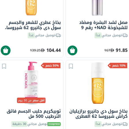
مصل لشد البشرة ومضاد
بخاخ عطري للشعر والجسم
للشيخوخة NAD+ رقم 9
سول دي جانيرو 62 شيروسا،
نومبوزين
90 مل
توصيل مجاني
غداً
توصيل مجاني
غداً
104.44
91.85
139.25
167
10% خصم
50% خصم
أقل سعر
من 30 يوم
بخاخ سول دي جانيرو برازيليان
توبيكريم حليب الجسم فائق
كراش شيروسا 62 العطري
الترطيب 500 مل
للجسم ، 240 مل
توصيل مجاني
غداً
توصيل مجاني
30 دقيقة