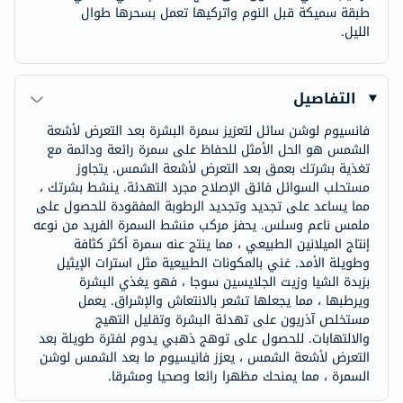
طبقة سميكة قبل النوم واتركيها تعمل بسحرها طوال
الليل.
التفاصيل
فانسيوم لوشن سائل لتعزيز سمرة البشرة بعد التعرض لأشعة
الشمس هو الحل الأمثل للحفاظ على سمرة رائعة ودائمة مع
تغذية بشرتك بعمق بعد التعرض لأشعة الشمس. يتجاوز
مستحلب السوائل فائق الإصلاح مجرد التهدئة. ينشط بشرتك ،
مما يساعد على تجديد وتجديد الرطوبة المفقودة للحصول على
ملمس ناعم وسلس. يحفز مركب منشط السمرة الفريد من نوعه
إنتاج الميلانين الطبيعي ، مما ينتج عنه سمرة أكثر كثافة
وطويلة الأمد. غني بالمكونات الطبيعية مثل استرات الإيثيل
بزبدة الشيا وزيت الجلايسين سوجا ، فهو يغذي البشرة
ويرطبها ، مما يجعلها تشعر بالانتعاش والإشراق. يعمل
مستخلص آذريون على تهدئة البشرة وتقليل التهيج
والالتهابات. للحصول على توهج ذهبي يدوم لفترة طويلة بعد
التعرض لأشعة الشمس ، يعزز فانيسيوم ما بعد الشمس لوشن
السمرة ، مما يمنحك مظهرا رائعا وصحيا ومشرقا.