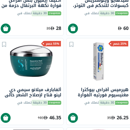
سيدهايو وينوستريس
أكتيف إيميون بلس أقراص
كبسولات للتحكم في التوتر،
فوارة نكهة البرتقال حزمة من
حزمة من 30
20
30 دقيقة
تصلك في
30 دقيقة
تصلك في
28
60
35
25% خصم
55% خصم
هيرميس أقراص بيوكترا
ألفابارف ميلانو سيمي دي
مغنيسيوم فورتيه الفوارة
لينو قناع لإصلاح الشعر خالي
بتركيز 243 ملجمم 20 قرص
من الكبريتات، علاج احترافي
30 دقيقة
تصلك في
30 دقيقة
تصلك في
لإعادة بناء الشعر التالف 200
مل
46.35
26.25
103
35