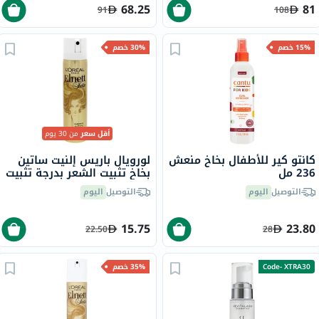
68.25
81
91
108
15% خصم
30% خصم
أقل سعر
من 30 يوم
كانتو كير للأطفال بخاخ منعش
لورويال باريس إلنيت ساتين
236 مل
بخاخ تثبيت الشعر بدرجة تثبيت
عادي، 75 مل
التوصيل
اليوم
التوصيل
اليوم
15.75
23.80
22.50
28
Code- XTRA30
35% خصم