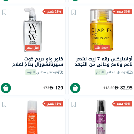
30% خصم
25% خصم
+500 طلب
أقل سعر
أولابليكس رقم 7 زيت لشعر
كلور واو دريم كوت
ناعم ولامع وخالي من التجعد
سبيرناتشورال بخاخ لعلاج
30 مل
تجعد الشعر، 200 مل
توصيل مجاني
اليوم
توصيل مجاني
اليوم
129
82.95
173
118.50
40% خصم
15% خصم