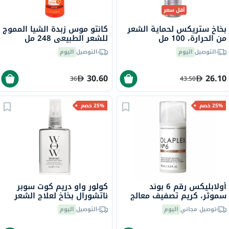
أقل سعر
بخاخ ستريكس لحماية الشعر
كانتو موس زبدة الشيا المموج
من الحرارة، 100 مل
للشعر الطبيعي 248 مل
التوصيل
اليوم
التوصيل
اليوم
30.60
26.10
36
43.50
25% خصم
25% خصم
أولابليكس رقم 6 بوند
كولور واو دريم كوت سوبر
سموثر، كريم تصفيف معالج
ناتشورال بخاخ لعلاج الشعر
للشعر، يُترك على الشعر، 100
ومضاد التجعد 50 مل
توصيل مجاني
اليوم
التوصيل
اليوم
مل