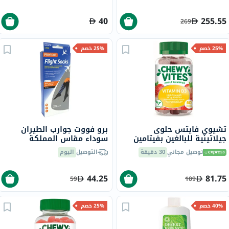
40
255.55
269
25% خصم
25% خصم
تشيوي فايتس حلوى
برو فووت جوارب الطيران
جيلاتينية للبالغين بفيتامين
سوداء مقاس المملكة
D3 ـ 1000 وحدة دولية، بقوة
المتحدة 8-11، زوج واحد
توصيل مجاني
30 دقيقة
التوصيل
اليوم
إضافية
P72002/2
44.25
81.75
59
109
40% خصم
25% خصم