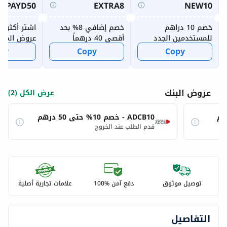
PAYD50
EXTRA8
NEW10
خصم 10 دراهم
خصم إضافي 8% بحد
اشتر أكثر وو
للمستخدمين الجدد
أقصى 40 درهماً
عروض المكا
الأسبوعية
py
Copy
Copy
عروض البنك
عرض الكل (2)
ADCB10 - خصم 10% حتى 50 درهم
قدم الطلب عند الخروج
توصيل موثوق
دفع آمن %100
علامات تجارية أصلية
التفاصيل