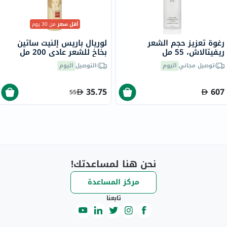
أقل سعر
من 30 يوم
رغوة تعزيز حجم الشعر
لوريال باريس إلنيت ساتين
ريفيتالاش، 55 مل
بخاخ للشعر عادي 200 مل
توصيل مجاني
اليوم
التوصيل
اليوم
35.75
607
55
نحن هنا لمساعدتك!
مركز المساعدة
تابعنا