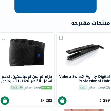
منتجات مقترحة
Valera SwissX Agility Digital
حزام ثواسن لومباسكين، لدعم
Professional Hair
أسفل الظهر T1، H26 - رمادي
Straightener
توصيل مجاني
اليوم
توصيل مجاني
30 دقيقة
283
299