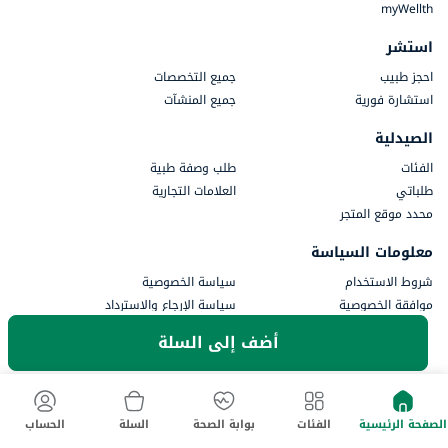
myWellth
استشر
احجز طبيب
جميع التخصصات
استشارة فورية
جميع المنشآت
الصيدلية
الفئات
طلب وصفة طبية
طلباتي
العلامات التجارية
محدد موقع المتجر
معلومات السياسة
شروط الاستخدام
سياسة الخصوصية
موافقة الخصوصية
سياسة الإرجاع والاسترداد
المدفوعات
أضف إلى السلة
جزء من أستر دي إم للرعاية الصحية
الصفحة الرئيسية
الفئات
بوابة الصحة
السلة
الحساب