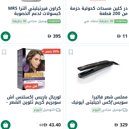
در كلين مسحات كحولية حزمة
كراون فيرتيليتي ألترا MRS
من 200 قطعة
كبسولات لدعم الخصوبة
للنساء، حزمة من 60 كبسولة
30 دقيقة
تصلك في
توصيل مجاني
30 دقيقة
395
11
30% خصم
أقل سعر
مملس شعر فاليرا
لوريال باريس إكسلنس آش
سويس’إكس أجيليتي أيونيك
سوبريم كريم تلوين الشعر -
100.20
7.17 أشقر رمادي
توصيل مجاني
اليوم
التوصيل
اليوم
43.40
329
62