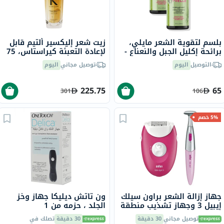
بلسم لتقوية الشعر مايلي،
زيت شعر إليكسير ألتيم قابل
برائحة إكليل الجبل والنعناع -
لإعادة التعبئة كيراستاس، 75
2 × 355 مل
مل
التوصيل
اليوم
توصيل مجاني
اليوم
225.75
65
301
106
5% خصم
جهاز إزالة الشعر براون سيلك
ون تاتش ديليكا جهاز وخز
إيبيل 3 وجهاز تشذيب منطقة
الجلد ، حزمه من 1
البكيني
توصيل مجاني
30 دقيقة
30 دقيقة
تصلك في