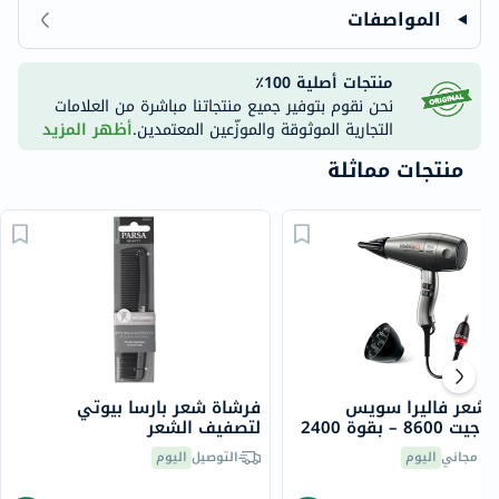
المواصفات
منتجات أصلية 100٪
نحن نقوم بتوفير جميع منتجاتنا مباشرة من العلامات
التجارية الموثوقة والموزّعين المعتمدين.
أظهر المزيد
منتجات مماثلة
شعر فاليرا سويس
فرشاة شعر بارسا بيوتي
سايلنت جيت 8600 – بقوة 2400
لتصفيف الشعر
قنية الأيونات، 586.12
يل مجاني
اليوم
التوصيل
اليوم