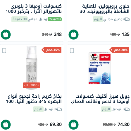
حلوى بروبيولين، للعناية
كبسولات أوميغا 3 بلوبري
الشاملة بالبروبيوتيك، 30
ناتشورالز ألترا ، بتركيز 1000
قطعة
مجم ، 60 كبسولة
توصيل مجاني
اليوم
توصيل مجاني
30 دقيقة
248
135
310
180
20% خصم
45% خصم
+2000 طلب
دوبل هيرز أكتيف كبسولات
بخاخ كريم راحة لجميع أنواع
أوميغا 3 لدعم وظائف الدماغ،
البشرة 345 دكتور ألثيا، 100
حزمة من 30
مل
التوصيل
اليوم
التوصيل
اليوم
69.30
74.80
126
93.50