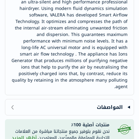
an ultra-silent and high performance professional
hairdryer. Using modern fluid dynamics simulation
software, VALERA has developed Smart Airflow
Technology. It optimizes and compresses the path of
the internal air-stream eliminating unwanted friction
and dispersion. This guarantees maximum
performance with minimum noise levels. It has a
long-life AC universal motor and is equipped with
smart air flow technology . The appliance has Ions
Generator that produces millions of purifying negative
ions that help to purify the air by neutralising the
positively charged ions that, by contrast, reduce its
quality by retaining in the atmosphere many polluting
agent.
المواصفات
منتجات أصلية 100٪
نحن نقوم بتوفير جميع منتجاتنا مباشرة من العلامات
التجارية الموثوقة والموزّعين المعتمدين.
أظهر المزيد