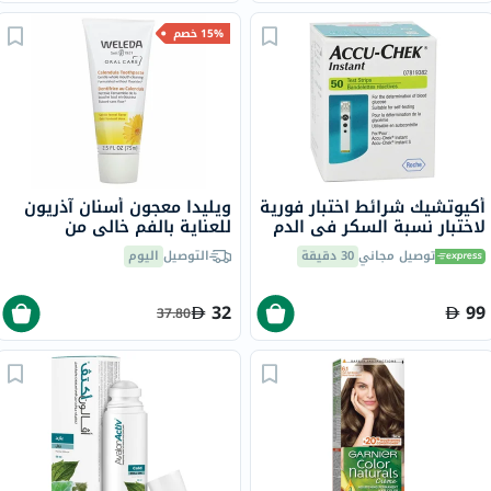
15% خصم
أكيوتشيك شرائط اختبار فورية
ويليدا معجون أسنان آذريون
لاختبار نسبة السكر في الدم
للعناية بالفم خالي من
لمرضى السكري من 50
الفلورايد بنكهة الشمر 75 مل
توصيل مجاني
30 دقيقة
التوصيل
اليوم
32
99
37.80