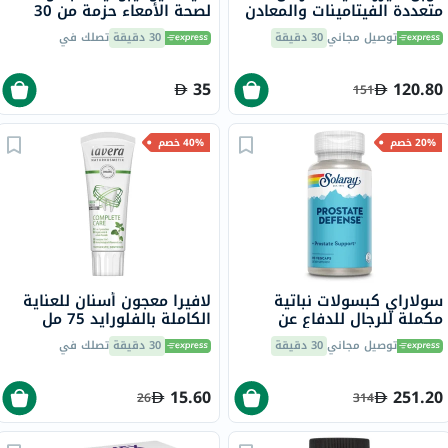
متعددة الفيتامينات والمعادن
لصحة الأمعاء حزمة من 30
للرجال حزمة من 30
توصيل مجاني
30 دقيقة
30 دقيقة
تصلك في
35
120.80
151
20% خصم
40% خصم
سولاراي كبسولات نباتية
لافيرا معجون أسنان للعناية
مكملة للرجال للدفاع عن
الكاملة بالفلورايد 75 مل
البروستاتا حزمة من 90
توصيل مجاني
30 دقيقة
30 دقيقة
تصلك في
15.60
251.20
26
314