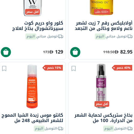
+600 طلب
أقل سعر
أولابليكس رقم 7 زيت لشعر
كلور واو دريم كوت
ناعم ولامع وخالي من التجعد
سبيرناتشورال بخاخ لعلاج
30 مل
تجعد الشعر، 200 مل
توصيل مجاني
اليوم
توصيل مجاني
اليوم
129
82.95
173
118.50
40% خصم
15% خصم
أقل سعر
بخاخ ستريكس لحماية الشعر
كانتو موس زبدة الشيا المموج
من الحرارة، 100 مل
للشعر الطبيعي 248 مل
التوصيل
اليوم
التوصيل
اليوم