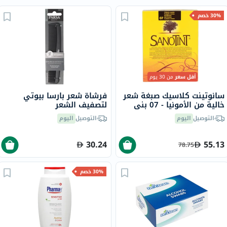
30% خصم
أقل سعر
من 30 يوم
سانوتينت كلاسيك صبغة شعر
فرشاة شعر بارسا بيوتي
خالية من الأمونيا - 07 بني
لتصفيف الشعر
رمادي 125 مل
التوصيل
اليوم
التوصيل
اليوم
30.24
55.13
78.75
30% خصم