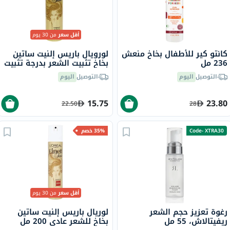
أقل سعر
من 30 يوم
كانتو كير للأطفال بخاخ منعش
لورويال باريس إلنيت ساتين
236 مل
بخاخ تثبيت الشعر بدرجة تثبيت
عادي، 75 مل
التوصيل
اليوم
التوصيل
اليوم
15.75
23.80
22.50
28
Code- XTRA30
35% خصم
أقل سعر
من 30 يوم
رغوة تعزيز حجم الشعر
لوريال باريس إلنيت ساتين
ريفيتالاش، 55 مل
بخاخ للشعر عادي 200 مل