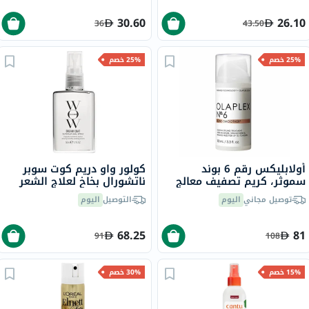
30.60
26.10
36
43.50
25% خصم
25% خصم
أولابليكس رقم 6 بوند
كولور واو دريم كوت سوبر
سموثر، كريم تصفيف معالج
ناتشورال بخاخ لعلاج الشعر
للشعر، يُترك على الشعر، 100
ومضاد التجعد 50 مل
توصيل مجاني
اليوم
التوصيل
اليوم
مل
68.25
81
91
108
15% خصم
30% خصم