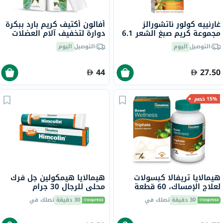
غارنييه كولور ناتشورالز
أفالون أكتيف كريم بارد ببكرة
مجموعة كريم صبغ الشعر 6.1
دوارة لتخفيف آلام العضلات
- أشقر رمادي داكن
والمفاصل 59 مل
التوصيل
اليوم
التوصيل
اليوم
44
27.50
15% خصم
هيمالايا تريفالا كبسولات
هيمالايا هيمكولين جل فرك
لعلاج الإمساك، 60 قطعة
محلي للرجال 30 جرام
30 دقيقة
تصلك في
30 دقيقة
تصلك في