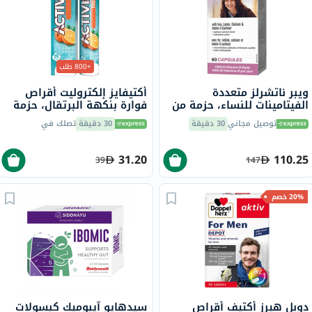
+800 طلب
ويبر ناتشرلز متعددة
أكتيفايز إلكتروليت أقراص
الفيتامينات للنساء، حزمة من
فوارة بنكهة البرتقال، حزمة
60
من 20
توصيل مجاني
30 دقيقة
30 دقيقة
تصلك في
31.20
110.25
39
147
20% خصم
دوبل هيرز أكتيف أقراص
سيدهايو آيبوميك كبسولات