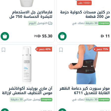
+1000 طلب
در كلين مسحات كحولية حزمة
فارمالاين جل الاستحمام
من 200 قطعة
للبشرة الحساسة 750 مل
30 دقيقة
تصلك في
التوصيل
اليوم
55.30
11
79
75% خصم
40% خصم
مولر سبورت كير دعامة الظهر
آن ماري بورليند أكواناتشر
القابلة للتعديل 6711
موس التنظيف المنعش لإزالة
الأوساخ والمكياج 150 مل
30 دقيقة
تصلك في
توصيل مجاني
30 دقيقة