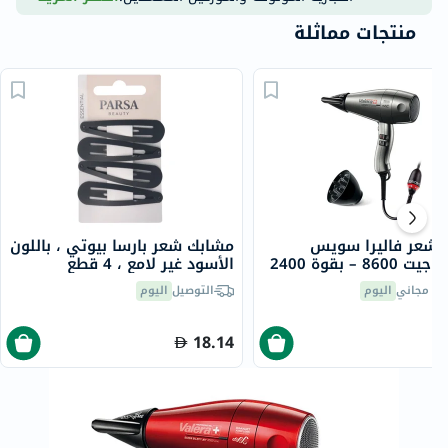
منتجات مماثلة
شعر فاليرا سويس
مشابك شعر بارسا بيوتي ، باللون
سايلنت جيت 8600 – بقوة 2400
الأسود غير لامع ، 4 قطع
قنية الأيونات، 586.12
يل مجاني
اليوم
التوصيل
اليوم
18.14