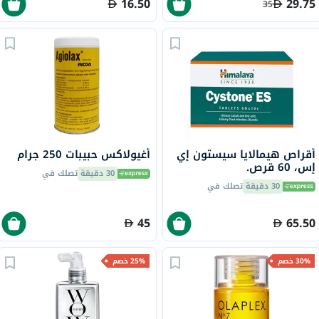
16.50
29.75
35
أقراص هيمالايا سيستون إي
أغيولاكس حبيبات 250 جرام
إس، 60 قرص.
30 دقيقة
تصلك في
30 دقيقة
تصلك في
45
65.50
30% خصم
25% خصم