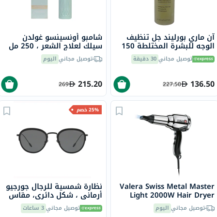
آن ماري بورليند جل تنظيف
شامبو أونسينسو غولدن
الوجه للبشرة المختلطة 150
سيلك لعلاج الشعر ، 250 مل
مل
توصيل مجاني
30 دقيقة
توصيل مجاني
اليوم
215.20
136.50
269
227.50
25% خصم
Valera Swiss Metal Master
نظارة شمسية للرجال جورجيو
Light 2000W Hair Dryer
أرماني ، شكل دائري، مقاس
50 - AR6068 300187
584.01
توصيل مجاني
اليوم
توصيل مجاني
3 ساعات