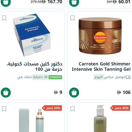
167.70
60.01
279.50
241
Carroten Gold Shimmer
دكتور كلين مسحات كحولية،
Intensive Skin Tanning Gel
حزمة من 100
150ml
توصيل مجاني
اليوم
30 دقيقة
تصلك في
9
106
40% خصم
20% خصم