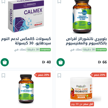
بلوبيري ناتشورالز أقراص
كبسولات كالمكس لدعم النوم
بالكالسيوم والمغنيسيوم
سيدهايو، 30 كبسولة
والزنك، 100 قطعة
30 دقيقة
تصلك في
30 دقيقة
تصلك في
40
66
25% خصم
20% خصم
أقل سعر
من 30 يوم