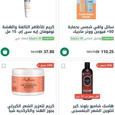
سائل واقي شمس بحماية
كريم للأظافر التالفة والهشة
50+ فيوجن ووتر ماجيك
نوفوفان إيه سي إم، 15 مل
إيسدين فوتوبروتكتور، 50 مل
توصيل مجاني
30 دقيقة
30 دقيقة
تصلك في
+ حقيبة شاطئ مجانية
37.80
110.25
94.50
183.75
25% خصم
25% خصم
أقل سعر
من 30 يوم
هاسك شامبو بلوند كير
كريم لتعزيز الشعر الكيرلي
لتلوين الشعر البنفسجي
بجوز الهند والكركديه شيا