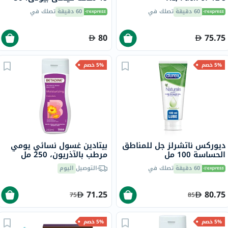
مل
60 دقيقة
تصلك في
60 دقيقة
تصلك في
80
75.75
5% خصم
5% خصم
ديوركس ناتشرلز جل للمناطق
بيتادين غسول نسائي يومي
الحساسة 100 مل
مرطب بالآذريون، 250 مل
60 دقيقة
تصلك في
التوصيل
اليوم
71.25
80.75
75
85
5% خصم
5% خصم