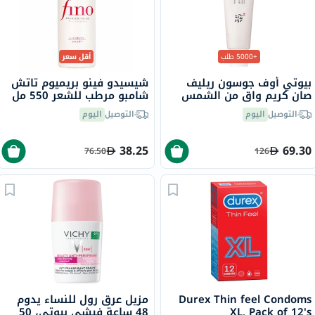
+5000 طلب
أقل سعر
بيوتي أوف جوسون ريليف
شيسيدو فينو بريميوم تاتش
صان كريم واقٍ من الشمس
شامبو مرطب للشعر 550 مل
عضوي بلأرز والبروبيوتيك
التوصيل
اليوم
التوصيل
اليوم
بعامل حماية 50+ وحماية
فائقة 50 مل
38.25
69.30
76.50
126
Durex Thin feel Condoms
مزيل عرق رول للنساء يدوم
XL, Pack of 12's
48 ساعة فيشي بيوتي، 50