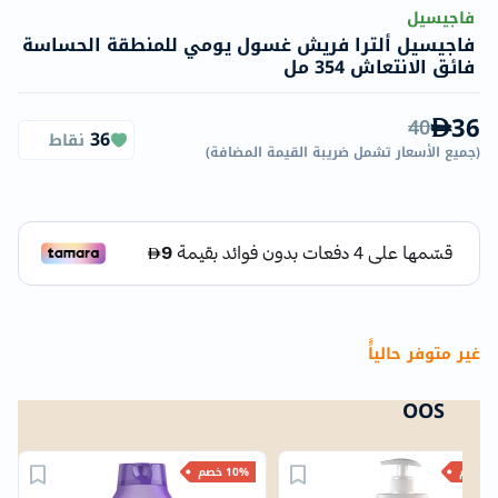
فاجيسيل
فاجيسيل ألترا فريش غسول يومي للمنطقة الحساسة
فائق الانتعاش 354 مل
36
40
36
نقاط
(
جميع الأسعار تشمل ضريبة القيمة المضافة
)
غير متوفر حالياًً
OOS
خصم
10% خصم