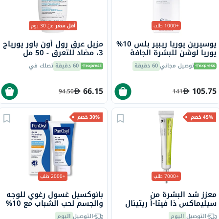
+1000 طلب
أقل سعر
من 30 يوم
يوسيرين يوريا ريبير بلس 10%
مزيل عرق رول أون باور يورياج
يوريا لوشن للبشرة الجافة
3، مضاد للتعرق - 50 مل
والخشنة 250 مل
توصيل مجاني
60 دقيقة
60 دقيقة
تصلك في
66.15
105.75
94.50
141
45% خصم
30% خصم
+7000 طلب
+2000 طلب
معزز شد البشرة من
بانوكسيل غسول رغوي للوجه
سيليماكس ذا فيتا-أ ريتينال
والجسم لحب الشباب مع 10%
شوت، 15 مل
بيروكسيد البنزويل 156 جرام
التوصيل
اليوم
التوصيل
اليوم