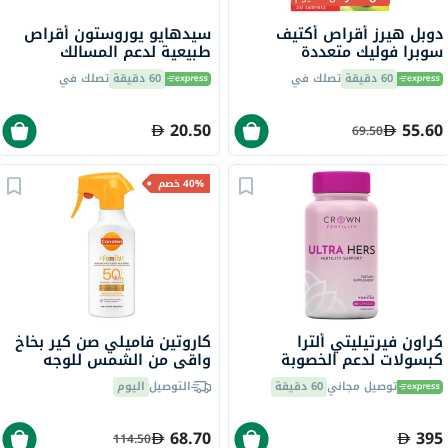
دوبل هيرز أقراص أكتيف
سيدهايو يوروستون أقراص
سوبرا فوليك متعددة
طبيعية لدعم المسالك
الفيتامينات حزمة من 30 قرص
البولية، حزمة من 30
60 دقيقة
تصلك في
60 دقيقة
تصلك في
20.50
55.60
69.50
40% خصم
كراون فيرتيليتي ألترا
كاروتين فاميلي صن كير بخاخ
كبسولات لدعم الخصوبة
واقي من الشمس للوجه
للنساء، 60
والجسم SPF50 270 مل
توصيل مجاني
60 دقيقة
التوصيل
اليوم
68.70
395
114.50