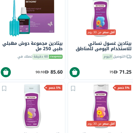
أقل سعر
من 30 يوم
بيتادين غسول نسائي
بيتادين مجموعة دوش مهبلي
للاستخدام اليومي للمناطق
طبي 250 مل
الحميمية للتحكم في الروائح
التوصيل
اليوم
60 دقيقة
تصلك في
بخلاصة البندق 250 مل
85.60
71.25
90.10
75
5% خصم
5% خصم
أقل سعر
من 30 يوم