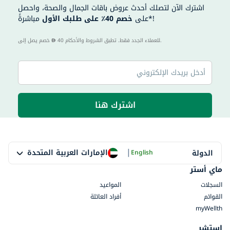
اشترك الآن لتصلك أحدث عروض باقات الجمال والصحة، واحصل
مباشرةً*!
على
خصم 40٪ على طلبك الأول
40 للعملاء الجدد فقط. تطبق الشروط والأحكام.
خصم يصل إلى
اشترك هنا
|
الإمارات العربية المتحدة
الدولة
English
ماي أستر
السجلات
المواعيد
القوائم
أفراد العائلة
myWellth
استشر