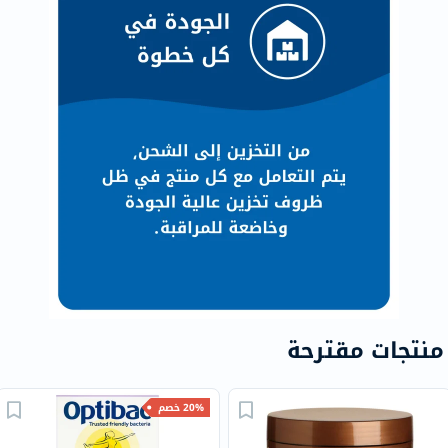
منتجات مقترحة
20% خصم