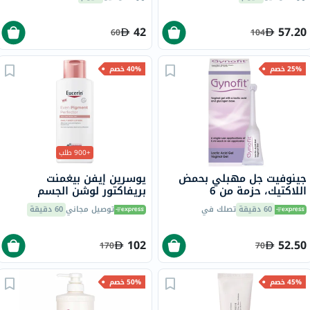
42
57.20
60
104
25% خصم
40% خصم
+900 طلب
جينوفيت جل مهبلي بحمض
يوسرين إيفن بيغمنت
اللاكتيك، حزمة من 6
بريفاكتور لوشن الجسم
اليومي 250 مل
60 دقيقة
تصلك في
توصيل مجاني
60 دقيقة
102
52.50
170
70
45% خصم
50% خصم