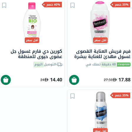
35% خصم
40% خصم
أقل سعر
أقل سعر
فيم فريش العناية القصوى
كورين دي فارم غسول جل
غسول مهدئ للعناية ببشرة
عضوي حيوي للمنطقة
المناطق الحميمة 250 مل
الحساسة 125 مل
60 دقيقة
تصلك في
التوصيل
اليوم
14.40
17.88
24
27.50
35% خصم
أقل سعر