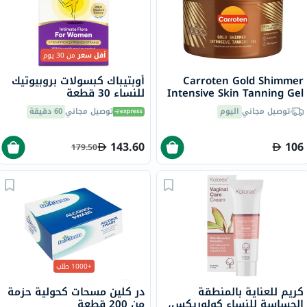
أقل سعر
من 30 يوم
Carroten Gold Shimmer
أوبتيباك كبسولات بروبيوتيك
Intensive Skin Tanning Gel
للنساء 30 قطعة
150ml
توصيل مجاني
اليوم
توصيل مجاني
60 دقيقة
143.60
106
179.50
+1000 طلب
كريم للعناية بالمنطقة
در كلين مسحات كحولية حزمة
الحساسة للنساء كولوريكس،
من 200 قطعة