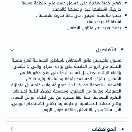
ضعي كمية صغيرة على غسول حميم على منطقة حميمة
خارجية. اشطفها جيدا وجففها كالمعتاد
تجنب ملامسة العينين. في حالة حدوث ملامسة ،
اشطفها جيدا بالماء.
يحفظ بعيدا عن متناول الأطفال
التفاصيل
غسول فاجيسيل فائق الانتعاش للمناطق الحساسة مُعزز بتقنية
التحكم في الروائح الحاصلة على براءة اختراع، والتي لا تكتفي
بإخفاء الرائحة بعطر، بل تساعد أيضًا على منع ظهورها من
الأساس. بشرتكِ الحساسة رقيقة وحساسة، وليست كل
الغسولات مُصممة خصيصًا لها. جميع غسولات فاجيسيل متوازنة
الحموضة، وخالية من الصابون، ومصممة خصيصًا لتلبية احتياجات
البشرة الحساسة. كما أنها مختبرة من قبل أطباء أمراض النساء،
وهي مضادة للحساسية، ولطيفة بما يكفي للاستخدام اليومي.
الآن، ستشعرين بالانتعاش والثقة طوال اليوم.
المواصفات