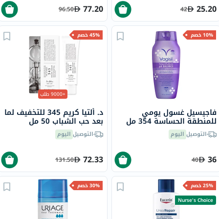
77.20
25.20
96.50
42
10% خصم
45% خصم
+9000 طلب
فاجيسيل غسول يومي
د. ألتيا كريم 345 للتخفيف لما
للمنطقة الحساسة 354 مل
بعد حب الشباب 50 مل
التوصيل
اليوم
التوصيل
اليوم
72.33
36
131.50
40
25% خصم
30% خصم
Nurse's Choice