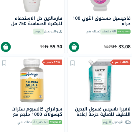
فاجيسيل مسحوق أنثوي 100
فارمالاين جل الاستحمام
جرام
للبشرة الحساسة 750 مل
60 دقيقة
تصلك في
التوصيل
اليوم
55.30
33.08
79
36.75
40% خصم
20% خصم
لافيرا باسيس غسول اليدين
سولاراي كالسيوم سترات
اللطيف للعناية حزمة إعادة
كبسولات 1000 ملجم مع
تعبئة 500 مل
فيتامين D3 حزمه من 90
التوصيل
اليوم
60 دقيقة
تصلك في