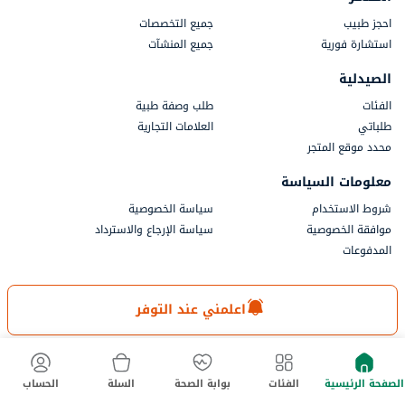
احجز طبيب
جميع التخصصات
استشارة فورية
جميع المنشآت
الصيدلية
الفئات
طلب وصفة طبية
طلباتي
العلامات التجارية
محدد موقع المتجر
معلومات السياسة
شروط الاستخدام
سياسة الخصوصية
موافقة الخصوصية
سياسة الإرجاع والاسترداد
المدفوعات
جزء من أستر دي إم للرعاية الصحية
اعلمني عند التوفر
الصفحة الرئيسية
الفئات
بوابة الصحة
السلة
الحساب