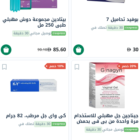
بوفيد تحاميل 7
بيتادين مجموعة دوش مهبلي
طبي 250 مل
30 دقيقة
تصلك في
توصيل مجاني
30 دقيقة
85.60
30
90.10
20% خصم
10% خصم
جيناجين جل مهبلي للاستخدام
كي واي جل مرطب، 82 جرام
مرة واحدة من بي في بحمض
30 دقيقة
تصلك في
الهيالورونيك وحمض اللاكتيك
توصيل مجاني
30 دقيقة
لعلاج التهاب المهبل البكتيري
حزمة من 7 عبوات مملوءة