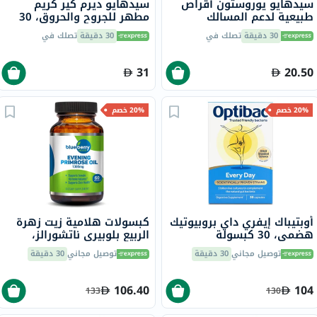
سيدهايو يوروستون أقراص
سيدهايو ديرم كير كريم
طبيعية لدعم المسالك
مطهر للجروح والحروق، 30
البولية، حزمة من 30
جرام
30 دقيقة
تصلك في
30 دقيقة
تصلك في
31
20.50
20% خصم
20% خصم
أوبتيباك إيفري داي بروبيوتيك
كبسولات هلامية زيت زهرة
هضمي، 30 كبسولة
الربيع بلوبيري ناتشورالز،
1300 ملجم، 60 كبسولة
توصيل مجاني
30 دقيقة
توصيل مجاني
30 دقيقة
106.40
104
133
130