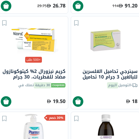
مسبقًا سعة 4 مل
26.78
91.20
29.75
114
+500 طلب
سينرجي تحاميل الغلسرين
كريم نيزورال 2% كيتوكونازول
للبالغين 3 جرام 10 تحاميل
مضاد للفطريات، 30 جرام
التوصيل
اليوم
30 دقيقة
تصلك في
19.50
18
30% خصم