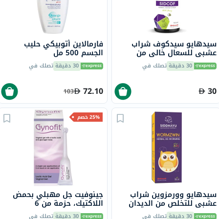
سيدهايو سيدكوف شراب
فارمالاين أتوبيكي حليب
عشبي للسعال خالي من
الجسم 500 مل
الكحول مع العسل، 100 مل
30 دقيقة
تصلك في
30 دقيقة
تصلك في
72.10
30
103
25% خصم
سيدهايو وورمزوين شراب
جينوفيت جل مهبلي بحمض
عشبي للتخلص من الديدان
اللاكتيك، حزمة من 6
بنكهة الفاكهة للأطفال 150
30 دقيقة
تصلك في
30 دقيقة
تصلك في