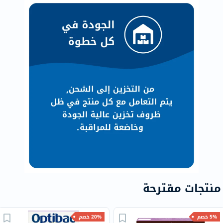
منتجات مقترحة
5% خصم
20% خصم