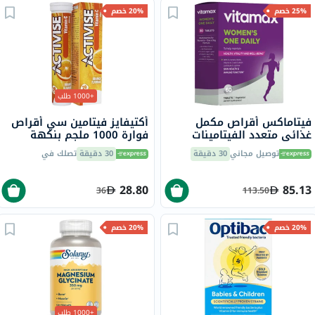
25% خصم
20% خصم
+1000 طلب
فيتاماكس أقراص مكمل
أكتيفايز فيتامين سي أقراص
غذائي متعدد الفيتامينات
فوارة 1000 ملجم بنكهة
للنساء، مرة واحدة يوميًا،
البرتقال حزمة من 20
توصيل مجاني
30 دقيقة
30 دقيقة
تصلك في
حزمة من 60
28.80
85.13
36
113.50
20% خصم
20% خصم
+1000 طلب