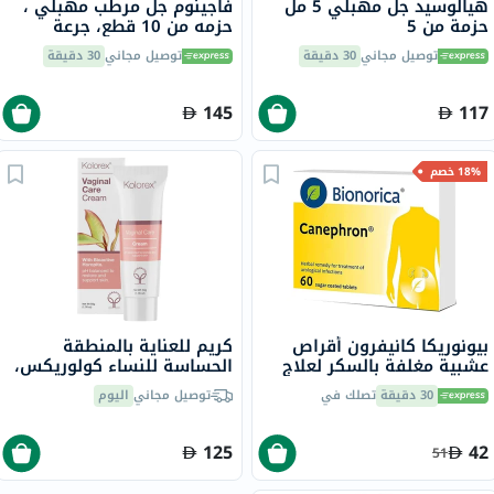
هيالوسيد جل مهبلي 5 مل
فاجينوم جل مرطب مهبلي ،
حزمة من 5
حزمه من 10 قطع، جرعة
واحدة، 5 مل
توصيل مجاني
30 دقيقة
توصيل مجاني
30 دقيقة
145
117
18% خصم
بيونوريكا كانيفرون أقراص
كريم للعناية بالمنطقة
عشبية مغلفة بالسكر لعلاج
الحساسة للنساء كولوريكس،
التهاب المسالك البولية، حزمة
50 جرام
30 دقيقة
تصلك في
توصيل مجاني
اليوم
من 60 قرص
125
42
51