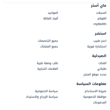
ماي أستر
السجلات
المواعيد
القوائم
أفراد العائلة
myWellth
استشر
احجز طبيب
جميع التخصصات
استشارة فورية
جميع المنشآت
الصيدلية
الفئات
طلب وصفة طبية
طلباتي
العلامات التجارية
محدد موقع المتجر
معلومات السياسة
شروط الاستخدام
سياسة الخصوصية
موافقة الخصوصية
سياسة الإرجاع والاسترداد
المدفوعات