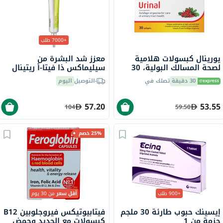
+7000 طلب
يورينال كبسولات هلامية
معزز شد البشرة من
لصحة المسالك البولية، 30
سيليماكس ذا فيتا-أ ريتينال
قطعة
شوت، 15 مل
30 دقيقة
تصلك في
التوصيل
اليوم
57.20
53.55
104
59.50
25% خصم
+900 طلب
أقل سعر
من 30 يوم
إيسينك حبوب طارئة 30 ملجم
فيتابيوتيكس فيروجلوبين B12
حزمة من 1
كبسولات مع الحديد وحمض