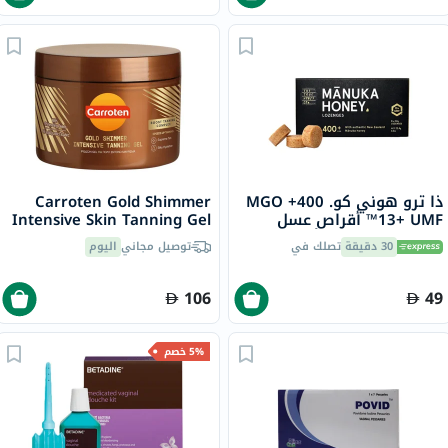
ذا ترو هوني كو. 400+ MGO
Carroten Gold Shimmer
13+ UMF™ أقراص عسل
Intensive Skin Tanning Gel
مانوكا 2.8 جرام 8 أقراص
150ml
30 دقيقة
تصلك في
توصيل مجاني
اليوم
106
49
5% خصم