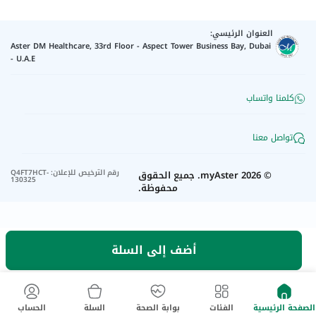
العنوان الرئيسي:
Aster DM Healthcare, 33rd Floor - Aspect Tower Business Bay, Dubai
- U.A.E
كلمنا واتساب
تواصل معنا
رقم الترخيص للإعلان
:
Q4FT7HCT-
©
2026
myAster.
جميع الحقوق
130325
محفوظة.
أضف إلى السلة
الصفحة الرئيسية
الفئات
بوابة الصحة
السلة
الحساب