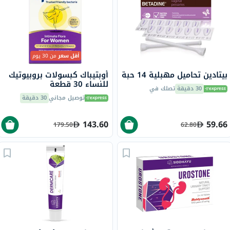
أقل سعر
من 30 يوم
بيتادين تحاميل مهبلية 14 حبة
أوبتيباك كبسولات بروبيوتيك
للنساء 30 قطعة
30 دقيقة
تصلك في
توصيل مجاني
30 دقيقة
143.60
59.66
179.50
62.80