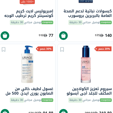
+1000 طلب
كبسولات نباتية لدعم الصحة
إمبريوليس لايت كريم
العامة بالبربرين بروسورب
كونسينتر كريم ترطيب الوجه
سولاراي، 30 كبسولة
متعدد الاستخدامات 75 مل
توصيل مجاني
30 دقيقة
توصيل مجاني
30 دقيقة
77
140
110
175
20% خصم
30% خصم
سيروم تعزيز الكولاجين
غسول لطيف خالي من
المكثف للجلد أجي أبسولو
الصابون يوري ايدج، 500 مل
يورياج - 30 مل
توصيل مجاني
30 دقيقة
توصيل مجاني
30 دقيقة