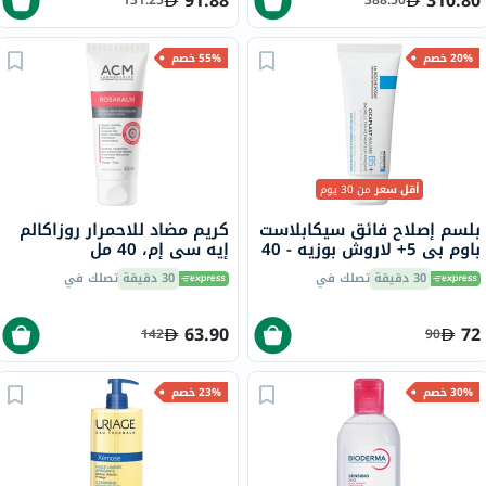
91.88
310.80
131.25
388.50
20% خصم
55% خصم
أقل سعر
من 30 يوم
بلسم إصلاح فائق سيكابلاست
كريم مضاد للاحمرار روزاكالم
باوم بي 5+ لاروش بوزيه - 40
إيه سي إم، 40 مل
مل
30 دقيقة
تصلك في
30 دقيقة
تصلك في
63.90
72
142
90
30% خصم
23% خصم