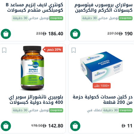
سولاراي بروسورب فيتوسوم
كونتري لايف إنزيم مساعد B
كبسولات الكركم والكركمين
كومبلكس متقدم كبسولات
النباتية لدعم المفاصل، حزمة
60
توصيل مجاني
30 دقيقة
توصيل مجاني
30 دقيقة
من 30
186.40
190
233
237.50
20% خصم
+1000 طلب
در كلين مسحات كحولية حزمة
بلوبيري ناتشورالز سوبر إي
من 200 قطعة
400 وحدة دولية كبسولات
هلامية 60 كبسولة B0210
30 دقيقة
تصلك في
توصيل مجاني
30 دقيقة
142.80
11
178.50