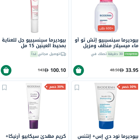
+600 طلب
بيوديرما سينسيبيو إتش تو أو
بيوديرما سينسيبيو جل للعناية
ماء ميسيلار منظف ومزيل
بمحيط العينين 15 مل
للمكياج 100 مل
30 دقيقة
تصلك في
توصيل مجاني
غداً
100.10
33.95
143
48.50
30% خصم
30% خصم
بيوديرما نود دي إس+ إنتنس
كريم مهدئ سيكابيو أرنيكا+