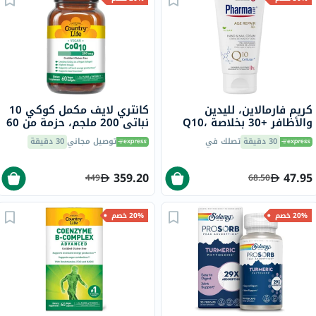
كريم فارمالاين، لليدين
كانتري لايف مكمل كوكي 10
والأظافر +30 بخلاصة Q10،
نباتي 200 ملجم، حزمة من 60
75 مل
30 دقيقة
تصلك في
توصيل مجاني
30 دقيقة
359.20
47.95
449
68.50
20% خصم
20% خصم