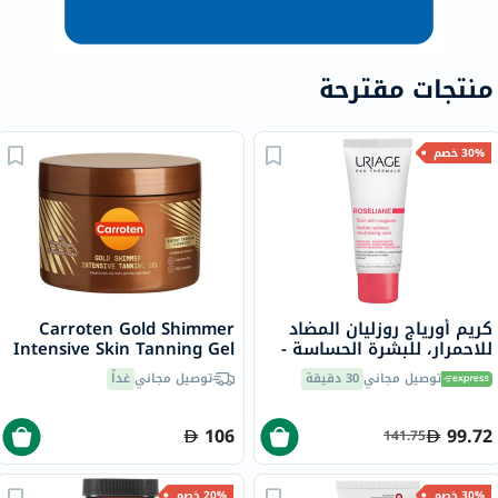
منتجات مقترحة
30% خصم
كريم أورياج روزليان المضاد
Carroten Gold Shimmer
للاحمرار، للبشرة الحساسة -
Intensive Skin Tanning Gel
40 مل
150ml
توصيل مجاني
30 دقيقة
توصيل مجاني
غداً
106
99.72
141.75
30% خصم
20% خصم