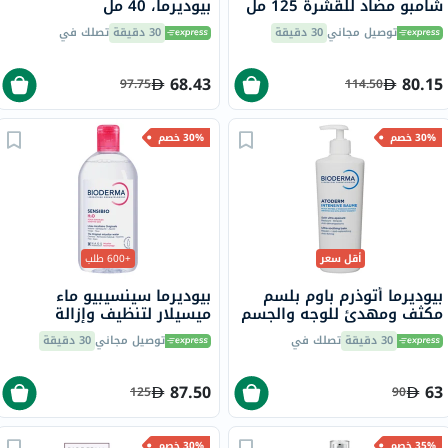
شامبو مضاد للقشرة 125 مل
بيوديرما، 40 مل
توصيل مجاني
30 دقيقة
30 دقيقة
تصلك في
68.43
80.15
97.75
114.50
30% خصم
30% خصم
أقل سعر
+600 طلب
بيوديرما أتوذرم باوم بلسم
بيوديرما سينسيبيو ماء
مكثف ومهدئ للوجه والجسم
ميسيلار لتنظيف وإزالة
500 مل
المكياج 500 مل
30 دقيقة
تصلك في
توصيل مجاني
30 دقيقة
87.50
63
125
90
35% خصم
30% خصم