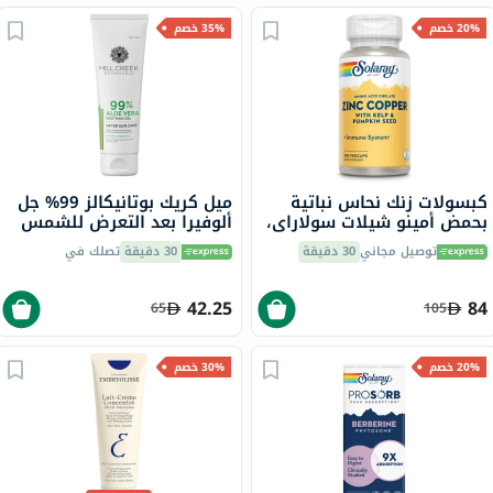
20% خصم
35% خصم
كبسولات زنك نحاس نباتية
ميل كريك بوتانيكالز 99% جل
بحمض أمينو شيلات سولاراي،
ألوفيرا بعد التعرض للشمس
100 كبسولة
236 مل
توصيل مجاني
30 دقيقة
30 دقيقة
تصلك في
42.25
84
65
105
20% خصم
30% خصم