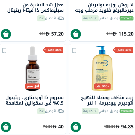
لا روش بوزيه توليريان
معزز شد البشرة من
ديرماليرغو فلويد مرطب وجه
سيليماكس ذا فيتا-أ ريتينال
للبشرة الحساسة 40 مل
شوت، 15 مل
توصيل مجاني
30 دقيقة
التوصيل
غداً
57.20
115.20
104
144
30% خصم
48% خصم
+900 طلب
أقل سعر
زيت منظف ومضاد للتهيج
سيروم ذا أورديناري، ريتينول
أتوديرم بيوديرما، 1 لتر
0.5% في سكوالين لمكافحة
علامات التقدم في السن، 30
توصيل مجاني
30 دقيقة
التوصيل
غداً
مل
40
94.85
76.50
135.50