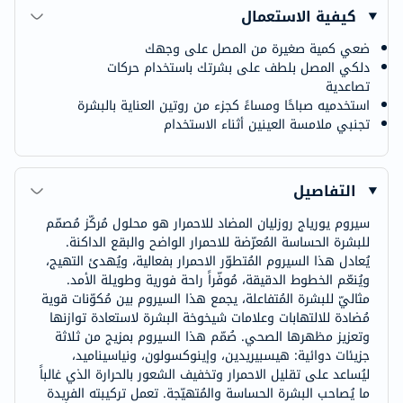
كيفية الاستعمال
ضعي كمية صغيرة من المصل على وجهك
دلكي المصل بلطف على بشرتك باستخدام حركات
تصاعدية
استخدميه صباحًا ومساءً كجزء من روتين العناية بالبشرة
تجنبي ملامسة العينين أثناء الاستخدام
التفاصيل
سيروم يورياج روزليان المضاد للاحمرار هو محلول مُركّز مُصمّم
للبشرة الحساسة المُعرّضة للاحمرار الواضح والبقع الداكنة.
يُعادل هذا السيروم المُتطوّر الاحمرار بفعالية، ويُهدئ التهيج،
ويُنعّم الخطوط الدقيقة، مُوفّراً راحة فورية وطويلة الأمد.
مثاليّ للبشرة المُتفاعلة، يجمع هذا السيروم بين مُكوّنات قوية
مُضادة للالتهابات وعلامات شيخوخة البشرة لاستعادة توازنها
وتعزيز مظهرها الصحي. صُمّم هذا السيروم بمزيج من ثلاثة
جزيئات دوائية: هيسبيريدين، وإينوكسولون، ونياسيناميد،
ليُساعد على تقليل الاحمرار وتخفيف الشعور بالحرارة الذي غالباً
ما يُصاحب البشرة الحساسة والمُتهيّجة. تعمل تركيبته الفريدة