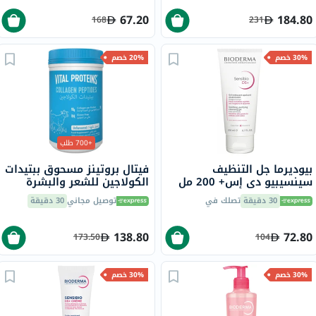
67.20
184.80
168
231
30% خصم
20% خصم
+700 طلب
بيوديرما جل التنظيف
فيتال بروتينز مسحوق ببتيدات
سينسيبيو دي إس+ 200 مل
الكولاجين للشعر والبشرة
والأظافر 284 جرام
30 دقيقة
تصلك في
توصيل مجاني
30 دقيقة
138.80
72.80
173.50
104
30% خصم
30% خصم