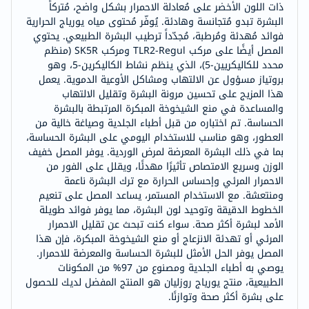
ذات اللون الأخضر على مُعادلة الاحمرار بشكل واضح، مُتركاً
البشرة تبدو مُتجانسة وهادئة. يُوفّر مُحتوى مياه يورياج الحرارية
فوائد مُهدئة ومُرطبة، مُجدّداً ترطيب البشرة الطبيعي. يحتوي
المصل أيضًا على مركب TLR2-Regul ومركب SK5R (منظم
محدد للكاليكريين-5)، الذي ينظم نشاط الكاليكرين-5، وهو
بروتياز مسؤول عن الالتهاب ومشاكل الأوعية الدموية. يعمل
هذا المزيج على تحسين مرونة البشرة وتقليل الالتهاب
والمساعدة في منع الشيخوخة المبكرة المرتبطة بالبشرة
الحساسة. تم اختباره من قبل أطباء الجلدية وصياغة خالية من
العطور، وهو مناسب للاستخدام اليومي على البشرة الحساسة،
بما في ذلك البشرة المعرضة لمرض الوردية. يوفر المصل خفيف
الوزن وسريع الامتصاص تأثيرًا مهدئًا، ويقلل على الفور من
الاحمرار المرئي وإحساس الحرارة مع ترك البشرة ناعمة
ومنتعشة. مع الاستخدام المستمر، يساعد المصل على تنعيم
الخطوط الدقيقة وتوحيد لون البشرة، مما يوفر فوائد طويلة
الأمد لبشرة أكثر صحة. سواء كنت تبحث عن تقليل الاحمرار
المرئي أو تهدئة الانزعاج أو منع الشيخوخة المبكرة، فإن هذا
المصل يوفر الحل الأمثل للبشرة الحساسة والمعرضة للاحمرار.
يوصي به أطباء الجلدية ومصنوع من 97% من المكونات
الطبيعية، منتج يورياج روزليان هو المنتج المفضل لديك للحصول
على بشرة أكثر صحة وتوازنًا.