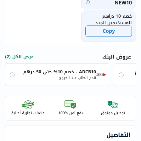
NEW10
خصم 10 دراهم
للمستخدمين الجدد
Copy
عروض البنك
عرض الكل (2)
ADCB10 - خصم 10% حتى 50 درهم
قدم الطلب عند الخروج
توصيل موثوق
دفع آمن %100
علامات تجارية أصلية
التفاصيل