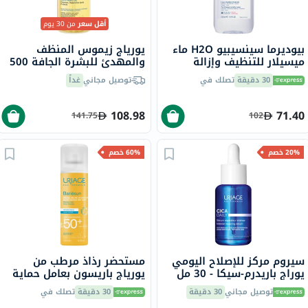
أقل سعر
من 30 يوم
بيوديرما سينسيبيو H2O ماء
يورياج زيموس المنظف
ميسيلار للتنظيف وإزالة
والمهدئ للبشرة الجافة 500
المكياج 250 مل
مل
30 دقيقة
تصلك في
توصيل مجاني
غداً
108.98
71.40
141.75
102
20% خصم
60% خصم
سيروم مركز للإصلاح اليومي
مستحضر رذاذ مرطب من
يوراج باريدرم-سيكا - 30 مل
يورياج باريسون بعامل حماية
من الشمس 50+، للبشرة
توصيل مجاني
30 دقيقة
30 دقيقة
تصلك في
الحساسة - 200 مل