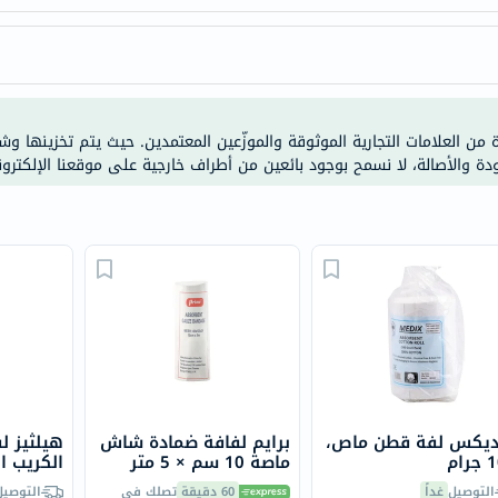
خسارة
الوزن
فحص
صحي
روتيني
ة من العلامات التجارية الموثوقة والموزّعين المعتمدين. حيث يتم تخزينها و
باقة
ودة والأصالة، لا نسمح بوجود بائعين من أطراف خارجية على موقعنا الإلكترون
القلب
الصحي
Original
IV
اختبار
التحسس
الغذائي
الحالة
الصحية
ديكس لفة قطن ماص،
برايم لفافة ضمادة شاش
هيلثيز ل
البشرة
ام
ماصة 10 سم × 5 متر
سم × 4.5 متر
والشعر
التوصيل
غداً
60 دقيقة
تصلك في
التوصيل