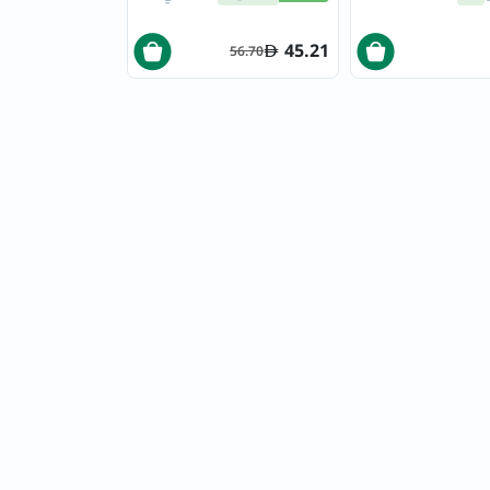
45.21
56.70