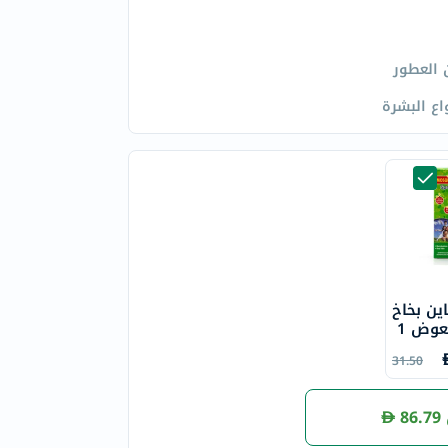
 العطور
اع البشرة
ين بخاخ
طارد للبعوض 1
31.50
86.79