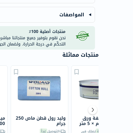
المواصفات
منتجات أصلية 100٪
نحن نقوم بتوفير جميع منتجاتنا مباشر
التحكّم في درجة الحرارة. ولضمان الج
منتجات مماثلة
بيك كلاسيك لفة ورق
وليد رول قطن ماص 250
مي
لاصق 1.25 سم × 5 متر
جرام
100 جر
60 دقيقة
تصلك في
التوصيل
غداً