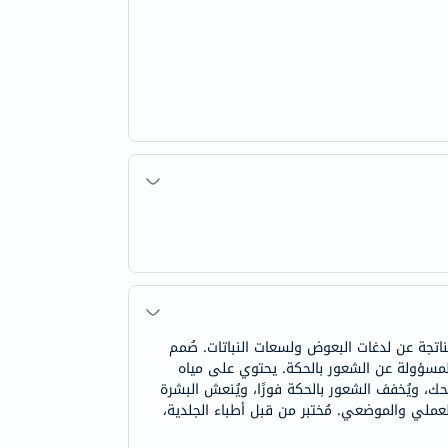
ناتجة عن لدغات البعوض ولسعات النباتات. صُمم
ل المُنعش خصيصًا لتخفيف تهيج البشرة. صُمم بتأثير حصري حاصل على براءة اختراع من يورياج على مستقبلات PAR-2 ​​المسؤولة عن الشعور بالحكة. يحتوي على مياه
ن الرغبة في الحك، ويُخفف الشعور بالحكة فورًا، ويُنعش البشرة
لعملي والموضعي. مُختبر من قبل أطباء الجلدية،