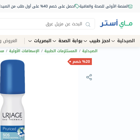
المنصة الأولى للصحة والعافية
احصل على خصم 40% على أول طلب من الصيدلية أونلاين استخدم الكود: NEW40
الصيدلية
احجز طبيب
بوابة الصحة
البصريات
العروض و
الصيدلية
/
المستلزمات الطبية
/
الإسعافات الأولية
/
مسك
%20 خصم