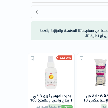
شحنها من مستودعاتنا المعتمدة والمزوّدة بأنظمة
ي أو تطبيقاتنا.
20% خصم
فة ضمادة من
نيميد ناموس تريو 3 في
الكريب الإسباندكس 10
1 بخاخ واقي ومهدئ 100
مل
غداً
60 دقيقة
تصلك في