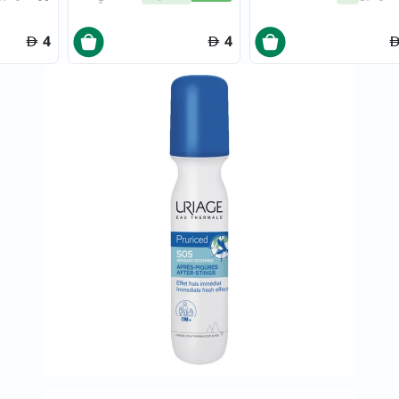
العظام
4
4
والمفاصل
المخ
والذاكرة
صحة
القلب
دعم
مرضى
السكري
دعم
الكلى
والمسالك
البولية
دعم
الكبد
صحة