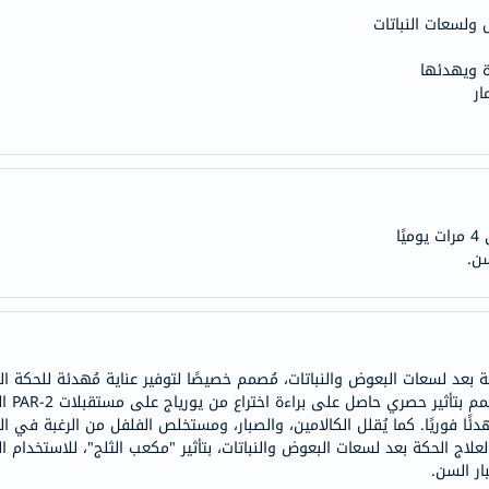
ولسعات النباتات
doppelherz
NMN
ة ويهدئها
dessert-
ار
essence
Biochem
SVR
skinceuticals
feel
سن.
true-
honey
الصحة
والمكملات
بعد لسعات البعوض والنباتات، مُصمم خصيصًا لتوفير عناية مُهدئة للحكة ال
أساسيات
هذا الج
العناية
ة وطبيعية 100%، تُوفر تأثيرًا مُهدئًا فوريًا. كما يُقلل الكالامين، والصبار، ومستخلص الفلفل م
الصحية
لاج الحكة بعد لسعات البعوض والنباتات، بتأثير "مكعب الثلج"، للاستخدام ا
باقة
ار السن.