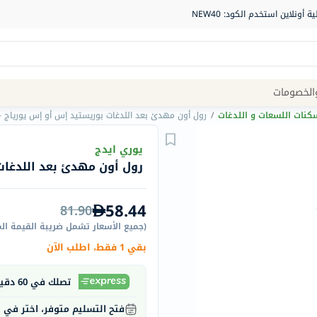
Site
الخصومات
Navigation
نات اللسعات و اللدغات
/
رول أون مهدئ بعد اللدغات بوريستيد إس أو إس يورياج - 15 م
الصيدلية
يوري ايدج
رول أون مهدئ بعد اللدغات بو
الماركات
NDL
58.44
81.90
Humantara
(
جميع الأسعار تشمل ضريبة القيمة ال
carroten
بقي 1 فقط، اطلب الآن
betadine
La
تصلك في 60 دقيقة
Roche
فتح التسليم متوفر، اختر في
Posay