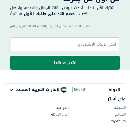
اشترك الآن لتصلك أحدث عروض باقات الجمال والصحة، واحصل
مباشرةً*!
على
خصم 40٪ على طلبك الأول
40 للعملاء الجدد فقط. تطبق الشروط والأحكام.
خصم يصل إلى
اشترك هنا
|
الإمارات العربية المتحدة
الدولة
English
ماي أستر
السجلات
المواعيد
القوائم
أفراد العائلة
myWellth