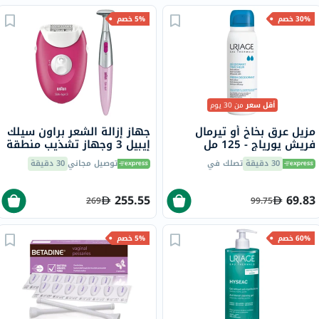
30% خصم
5% خصم
أقل سعر
من 30 يوم
مزيل عرق بخاخ أو تيرمال
جهاز إزالة الشعر براون سيلك
فريش يورياج - 125 مل
إيبيل 3 وجهاز تشذيب منطقة
البكيني
30 دقيقة
تصلك في
توصيل مجاني
30 دقيقة
255.55
69.83
269
99.75
60% خصم
5% خصم