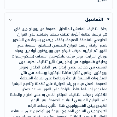
العينين.
التفاصيل
بخاخ التنظيف المنعش للمناطق الحميمة من يورياج جين-فاي
هو تركيبة نظافة أنثوية تنظف بلطف وتحافظ على التوازن
الطبيعي للمنطقة الحميمة. يخفف ويهدئ بسرعة من الشعور
بعدم الراحة، ويعيد التوازن الطبيعي للمناطق الحميمة على
الفور. تم تركيبه بمركب غليكو-جين وبيروكتون أولامين ومياه
يورياج الحرارية. يوفر مركب غليكو-جين المنظف (جليكو-إسترات
وجليكو-فلافونويد من إيدلوايس) تأثير تنظيف لطيف دون
التسبب في جفاف. يحمي إيدلوايس الحاجز الجلدي ويوفر
بيروكتون أولامين تأثيرًا مضادًا للبكتيريا ويساعد في قتل
الميكروبات المسببة للرائحة ويحافظ على نظافة المنطقة
الحميمة. تعمل مياه يورياج الحرارية على تهدئة وتنعيم البشرة
مما يوفر إحساسًا هادئًا بالراحة على الفور. يساعد حمض
اللاكتيك ومركب التنظيف المبتكر الخاص به على احترام والحفاظ
على التوازن الطبيعي للنباتات الحميمة. يعزز الرقم
الهيدروجيني الفسيولوجي هذا التأثير. يساعد الرقم
الهيدروجيني القلوي الممزوج ببيروكتون أولامين على استعادة
التوازن الطبيعي للنباتات الحميمة. يعتبر مستحضر يورياج جين-