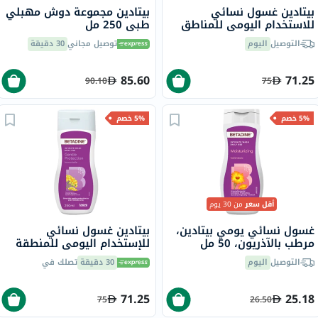
بيتادين غسول نسائي
بيتادين مجموعة دوش مهبلي
للاستخدام اليومي للمناطق
طبي 250 مل
الحميمية للتحكم في الروائح
التوصيل
اليوم
توصيل مجاني
30 دقيقة
بخلاصة البندق 250 مل
85.60
71.25
90.10
75
5% خصم
5% خصم
أقل سعر
من 30 يوم
غسول نسائي يومي بيتادين،
بيتادين غسول نسائي
مرطب بالآذريون، 50 مل
للإستخدام اليومي للمنطقة
الحساسة حماية لطيفة
التوصيل
اليوم
30 دقيقة
تصلك في
لامورتيل 250 مل
71.25
25.18
75
26.50