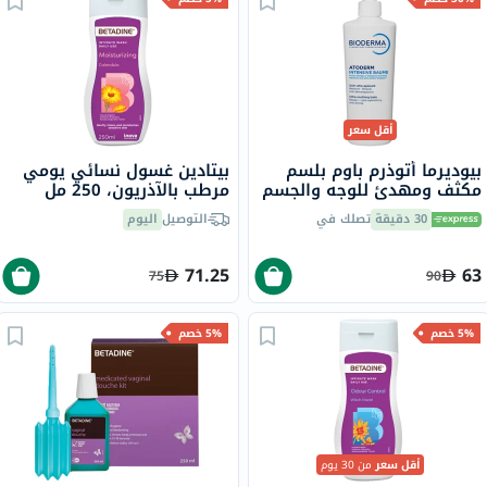
أقل سعر
بيوديرما أتوذرم باوم بلسم
بيتادين غسول نسائي يومي
مكثف ومهدئ للوجه والجسم
مرطب بالآذريون، 250 مل
500 مل
30 دقيقة
تصلك في
التوصيل
اليوم
71.25
63
75
90
5% خصم
5% خصم
أقل سعر
من 30 يوم