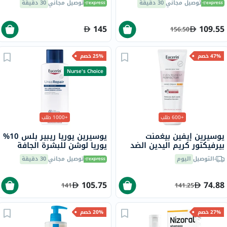
توصيل مجاني
30 دقيقة
توصيل مجاني
30 دقيقة
145
109.55
156.50
47% خصم
25% خصم
Nurse's Choice
+600 طلب
+1000 طلب
يوسيرين إيفين بيغمنت
يوسيرين يوريا ريبير بلس 10%
بيرفيكتور كريم اليدين الضد
يوريا لوشن للبشرة الجافة
التصبغ بعامل حماية من
والخشنة 250 مل
التوصيل
اليوم
توصيل مجاني
30 دقيقة
الشمس 30 75 مل
105.75
74.88
141
141.25
27% خصم
20% خصم