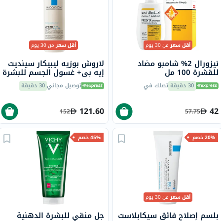
أقل سعر
من 30 يوم
أقل سعر
من 30 يوم
نيزورال 2% شامبو مضاد
لاروش بوزيه ليبيكار سينديت
للقشرة 100 مل
إيه بي+ غسول الجسم للبشرة
شديدة الجفاف والمعرضة
30 دقيقة
تصلك في
توصيل مجاني
30 دقيقة
للإكزيما التأتبية 400 مل
121.60
42
152
57.75
20% خصم
45% خصم
أقل سعر
من 30 يوم
بلسم إصلاح فائق سيكابلاست
جل منقي للبشرة الدهنية