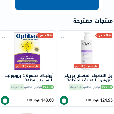
منتجات مقترحة
30% خصم
20% خصم
أقل سعر
من 30 يوم
أقل سعر
من 30 يوم
جل التنظيف المنعش يورياج
أوبتيباك كبسولات بروبيوتيك
جين-في، للعناية بالمنطقة
للنساء 30 قطعة
الحميمة - 500 مل
توصيل مجاني
30 دقيقة
توصيل مجاني
30 دقيقة
143.60
124.95
179.50
178.50