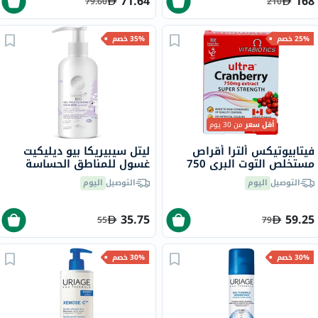
71.64
168
79.60
210
25% خصم
35% خصم
أقل سعر
من 30 يوم
فيتابيوتيكس ألترا أقراص
ليتل سيبيريكا بيو ديليكيت
مستخلص التوت البري 750
غسول للمناطق الحساسة
ملجم لصحة الجهاز البولي، من
للأطفال من عمر 0 سنوات فما
التوصيل
اليوم
التوصيل
اليوم
30
وفق 250 مل
35.75
59.25
55
79
30% خصم
30% خصم