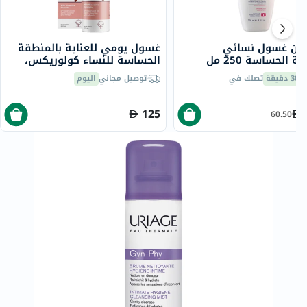
لاين غسول نسائي
غسول يومي للعناية بالمنطقة
 الحساسة 250 مل
الحساسة للنساء كولوريكس،
250 مل
30 دقيقة
تصلك في
توصيل مجاني
اليوم
125
60.50