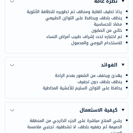
نظرة عامة
رذاذ لطيف للغاية ومنظف تم تطويره للنظافة الأنثوية
ينظف بلطف ويحافظ على التوازن الطبيعي
مضاد للحساسية
خالي من الصابون
تم اختباره تحت إشراف طبيب أمراض النساء
للاستخدام اليومي والمحمول
الفوائد
يهدئ ويخفف من الشعور بعدم الراحة
ينظف بلطف دون تجفيف
يحافظ على التوازن السليم للأغشية المخاطية
كيفية الاستعمال
رشي المنتج مباشرة على الجزء الخارجي من المنطقة
الحميمة ثم جففيه بلطف. لا تشطفيه. تجنبي ملامسة