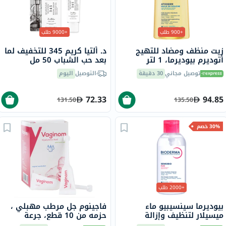
+900 طلب
+9000 طلب
زيت منظف ومضاد للتهيج
د. ألتيا كريم 345 للتخفيف لما
أتوديرم بيوديرما، 1 لتر
بعد حب الشباب 50 مل
توصيل مجاني
30 دقيقة
التوصيل
اليوم
72.33
94.85
131.50
135.50
30% خصم
+2000 طلب
بيوديرما سينسيبيو ماء
فاجينوم جل مرطب مهبلي ،
ميسيلار لتنظيف وإزالة
حزمه من 10 قطع، جرعة
المكياج 850 مل
واحدة، 5 مل