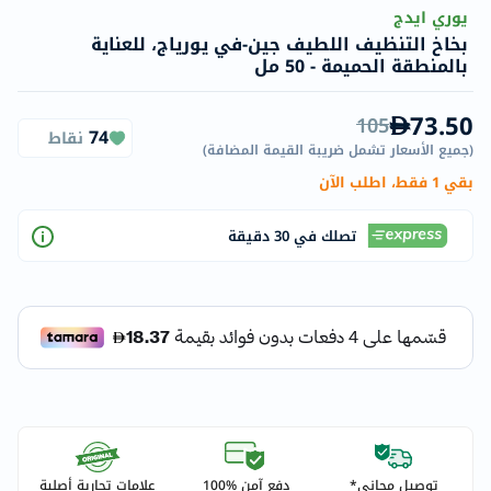
يوري ايدج
بخاخ التنظيف اللطيف جين-في يورياج، للعناية
بالمنطقة الحميمة - 50 مل
73.50
105
74
نقاط
(
جميع الأسعار تشمل ضريبة القيمة المضافة
)
بقي 1 فقط، اطلب الآن
تصلك في 30 دقيقة
توصيل مجاني*
دفع آمن %100
علامات تجارية أصلية