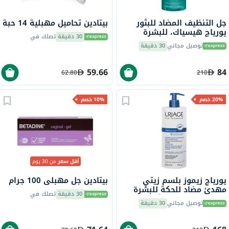
جل التنظيف المضاد للبثور
بيتادين تحاميل مهبلية 14 حبة
يورياج هيسياك، للبشرة
30 دقيقة
تصلك في
الدهنية - 500 مل
توصيل مجاني
30 دقيقة
59.66
84
62.80
210
20% خصم
10% خصم
أقل سعر
من 30 يوم
يورياج زيموز بلسم زيتي
بيتادين جل مهبلي 100 جرام
مهدئ مضاد للحكة للبشرة
30 دقيقة
تصلك في
الجافة المعرضة للتأتب 500
توصيل مجاني
30 دقيقة
مل