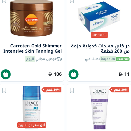
+1000 طلب
در كلين مسحات كحولية حزمة
Carroten Gold Shimmer
من 200 قطعة
Intensive Skin Tanning Gel
150ml
30 دقيقة
تصلك في
توصيل مجاني
اليوم
106
11
30% خصم
30% خصم
أقل سعر
من 30 يوم