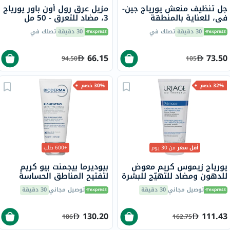
جل تنظيف منعش يورياج جين-
مزيل عرق رول أون باور يورياج
في، للعناية بالمنطقة
3، مضاد للتعرق - 50 مل
الحميمة - 200 مل
30 دقيقة
تصلك في
30 دقيقة
تصلك في
66.15
73.50
94.50
105
32% خصم
30% خصم
أقل سعر
من 30 يوم
+600 طلب
يورياج زيموس كريم معوض
بيوديرما بيجمنت بيو كريم
للدهون ومضاد للتهيّج للبشرة
لتفتيح المناطق الحساسة
الجافة جدًا المعرضة للإكزيما
شديدة التصبغ 75 مل
توصيل مجاني
30 دقيقة
توصيل مجاني
30 دقيقة
200 مل
130.20
111.43
186
162.75