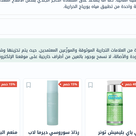
نية المائية. كما أنه يساعد على استعادة الحاجز الجلدي بفضل الأملاح الم
doppelherz
NMN
dessert-
essence
Biochem
SVR
ة من العلامات التجارية الموثوقة والموزّعين المعتمدين. حيث يتم تخزينها و
skinceuticals
ودة والأصالة، لا نسمح بوجود بائعين من أطراف خارجية على موقعنا الإلكترون
feel
true-
honey
خصم
15% خصم
15% خصم
الصحة
والمكملات
أساسيات
العناية
الصحية
باقة
 باي بليميش تونر
رذاذ سوروسي ديرما لاب
منعم ال