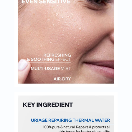
البروستاتا
الفيتامينات
مالتي
فيتامين
فيتامين
أ
فيتامين
ب
فيتامين
ج
فيتامين
د
فيتامين
هـ
المعادن
المغنيسيوم
الحديد