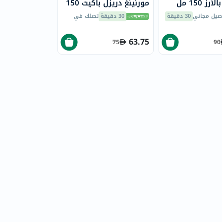
ز 150 مل
مورنينغ دريزل باكيت 150
مل
صيل مجاني
30 دقيقة
30 دقيقة
تصلك في
63.75
75
90