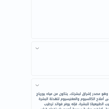
 ، وهو مصدر إشراق لبشرتك. يتكون من مياه يورياج
لوث. يحتوي على أملاح الكالسيوم والمغنيسيوم لتهدئة البشرة
حاجز الجلدي. بفضل تركيزه العالي في الأملاح المعدنية المشابهة ل NMF (عوامل الترطيب الطبيعية) للبشرة، فإنه يوفر فوائد ترطيب