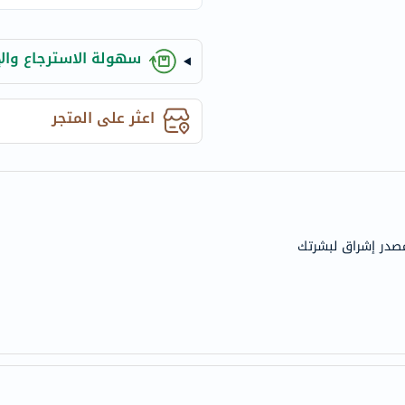
century
accu-
chek
سهولة الاسترجاع والإ
activise
acuvue
اعثر على المتجر
annemarie-
borlind
webber-
naturals
aveeno
 مصدر إشراق لبشرتك
freestylelibre
cetaphil
CHalpha
cerave
dralthea
mustela
celimax