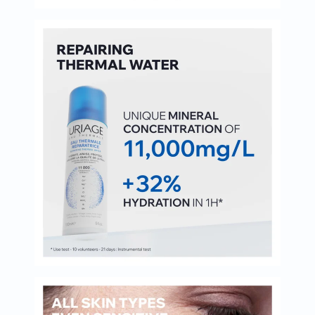
العظام
والمفاصل
المخ
والذاكرة
صحة
القلب
دعم
مرضى
السكري
دعم
الكلى
والمسالك
البولية
دعم
الكبد
صحة