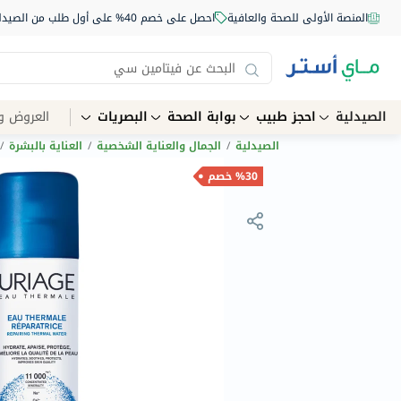
المنصة الأولى للصحة والعافية
احصل على خصم 40% على أول طلب من الصيدلية أونلاين استخدم الكود: NEW40
الصيدلية
احجز طبيب
بوابة الصحة
البصريات
العروض و
الصيدلية
/
الجمال والعناية الشخصية
/
العناية بالبشرة
/
%30 خصم