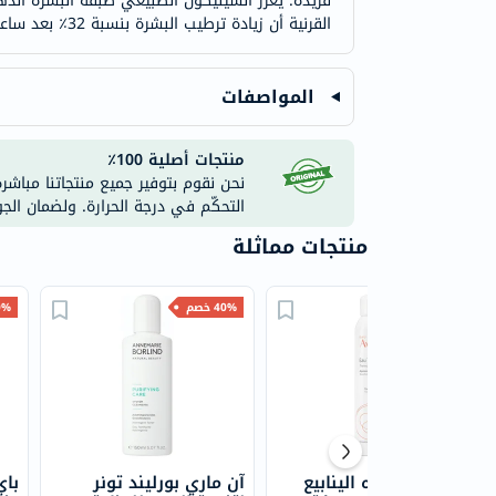
فريدة. يعزز السيليكون الطبيعي طبقة البشرة الده
القرنية أن زيادة ترطيب البشرة بنسبة 32٪ بعد ساعة واحدة من تطبيق مياه يورياج الحرارية.
المواصفات
منتجات أصلية 100٪
نحن نقوم بتوفير جميع منتجاتنا مباشر
التحكّم في درجة الحرارة. ولضمان الج
منتجات مماثلة
25% خصم
40% خصم
40% 
أفين بخاخ مياه الينابيع
آن ماري بورليند تونر
باي