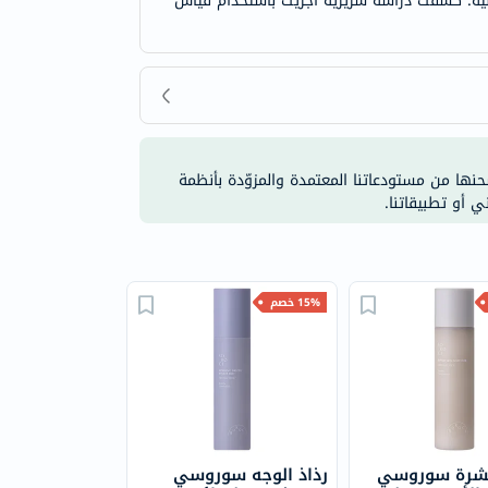
عدنية. كشفت دراسة سريرية أجريت باستخدام قياس
شحنها من مستودعاتنا المعتمدة والمزوّدة بأنظمة
ي أو تطبيقاتنا.
15% خصم
بشرة سوروسي
رذاذ الوجه سوروسي