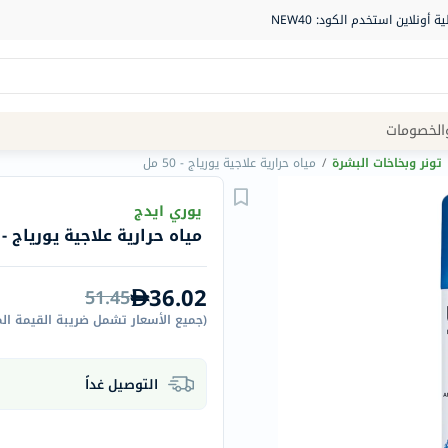
Site
الخصومات
Navigation
تونر وبخاخات البشرة
/
مياه حرارية علاجية يورياج - 50 مل
الصيدلية
يوري ايدج
مياه حرارية علاجية يورياج - 50 مل
الماركات
NDL
36.02
51.45
Humantara
(
جميع الأسعار تشمل ضريبة القيمة ال
carroten
betadine
التوصيل غداً
La
Roche
Posay