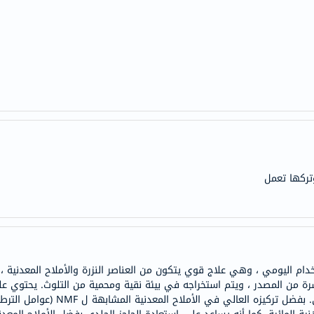
anua
theordinary
neocell
K18
uriage
planet-
paleo
egoqv
optimumnutrition
وتركها تعمل
olaplex
solaray
cosrx
vitalproteins
optibac
تخدام اليومي ، وهي علاج قوي يتكون من العناصر النزرة والأملاح المعدنية
OMRON
 والنقية بنسبة 100٪ المعبأة مباشرة من المصدر ، ويتم استخراجه في بيئة نقية ومحمية من الت
fino
الحساسة والأملاح المعدنية لاستعادة ال
Goongbe