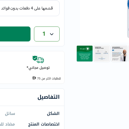
eucerin
vitabiotics
bioderma
vichy
1
now
acm
dymatize
isdin
priorin
توصيل مجاني*
medicube
للطلبات اكتر من
75
country-
life
التفاصيل
blueberry-
naturals
الشكل
سائل
bepanthen
21st-
اختصاصات المنتج
مضاد لل