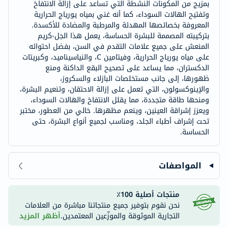
بمزيج من المكونات النشطة التي تساعد على إزالة الانتفاخ
وتفتيح الهالات السوداء، كما أنه غني بمياه يورياج الحرارية
المعروفة بخصائصها المهدئة والمرطبة والمضادة للأكسدة.
بتركيبته المصممة للبشرة الحساسة، يعمل هذا الجل-كريم
المنعش على جميع علامات التقدم في السن، بفضل احتوائه
على مياه يورياج الحرارية، وفيتامين C، والنياسيناميد، وكبريتات
الدكستران، مما يساعد على تصحيح البقع الداكنة ومنع
ظهورها، إلى جانب مستخلصات البازلاء والسكروز،
والإينوكسولون، التي تعمل على إزالة الاحتقان، وتنعيم البشرة،
ومنحها طاقة متجددة، مما يقلل الانتفاخ والهالات السوداء،
ويعزز إشراقة العينين، وينعم مظهرها. خالي من العطور، مختبر
تحت إشراف أطباء الجلد، ومناسب لجميع أنواع البشرة، حتى
الحساسة.
المواصفات
منتجات أصلية 100٪
نحن نقوم بتوفير جميع منتجاتنا مباشرة من العلامات
التجارية الموثوقة والموزّعين المعتمدين.
أظهر المزيد