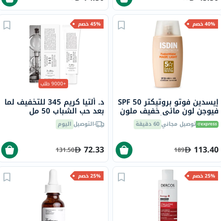
40% خصم
45% خصم
+9000 طلب
إيسدين فوتو بروتيكتر SPF 50
د. ألتيا كريم 345 للتخفيف لما
فيوجن لون مائي خفيف ملون
بعد حب الشباب 50 مل
بعامل حماية من أشعة
توصيل مجاني
60 دقيقة
التوصيل
اليوم
الشمس 50 مل
72.33
113.40
131.50
189
25% خصم
25% خصم