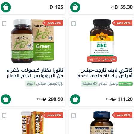
125
55.30
79
20% خصم
25% خصم
أقل سعر
من 30 يوم
كانتري لايف تارجت-مينس
ناتورا نكتار كبسولات خضراء
أقراص زنك 50 ملجم، لصحة
من البروبوليس لدعم الدماغ
المناعة، حزمة من 90
والقلب والمناعة 60 كبسولة
توصيل مجاني
60 دقيقة
توصيل مجاني
اليوم
298.50
111.20
398
139
20% خصم
20% خصم