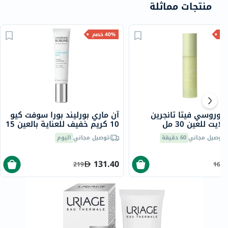
منتجات مماثلة
40% خصم
سوروسي فيتا تانجرين
آن ماري بورليند بورا سوفت كيو
يت للعين 30 مل
10 كريم خفيف للعناية بالعين 15
مل
توصيل مجاني
60 دقيقة
توصيل مجاني
اليوم
131.40
219
160