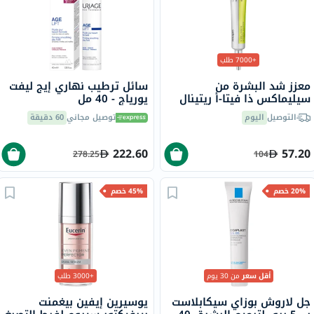
+7000 طلب
معزز شد البشرة من
سائل ترطيب نهاري إيج ليفت
سيليماكس ذا فيتا-أ ريتينال
يورياج - 40 مل
شوت، 15 مل
التوصيل
اليوم
توصيل مجاني
60 دقيقة
222.60
57.20
278.25
104
20% خصم
45% خصم
أقل سعر
من 30 يوم
+3000 طلب
جل لاروش بوزاي سيكابلاست
يوسيرين إيفين بيغمنت