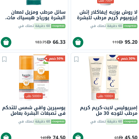
+700 طلب
لا روش بوزيه إيفاكلار إتش
سائل مرطب ومزيل لمعان
إيزوبيوم كريم مرطب للبشرة
البشرة يورياج هيسياك مات،
الدهنية والمعرضة لحب
بعامل حماية من الشمس 50+
60 دقيقة
تصلك في
60 دقيقة
تصلك في
الشباب 40 مل
- 50 مل
66.33
95.20
183.75
119
30% خصم
50% خصم
+1000 طلب
+5000 طلب
إمبريوليس لايت-كريم كريم
يوسيرين واقي شمس للتحكم
مرطب للوجه 30 مل
في تصبغات البشرة بعامل
حماية من الشمس 50+ سائل
60 دقيقة
تصلك في
60 دقيقة
تصلك في
حماية من أشعة الشمس
للبشرة غير المتجانسة 50 مل
74.50
45.50
149
65