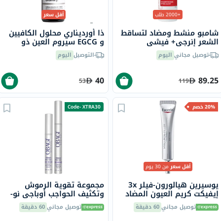
+2000 طلب
أقل سعر
شامبو منشط ومضاد لتساقط
ذا أورديناري محلول الكافيين
الشعر إنرجي+ فيشي
و EGCG سيروم العين ذو
ديركوس، 200 مل
الأساس المائي للإنتفاخات
توصيل مجاني
اليوم
التوصيل
اليوم
والتصبغات تحت العين 30 مل
40
89.25
53
119
20% خصم
Code- XTRA30
أقل سعر
من 30 يوم
يوسيرين هيالورون-فيلر 3x
مجموعة تقوية الرموش
إيفيكت كريم العيون المضاد
وتكثيف الحواجب أوباجي نو-
للتجاعيد بعامل حماية من
سيل
توصيل مجاني
60 دقيقة
توصيل مجاني
60 دقيقة
الشمس 15 15 مل