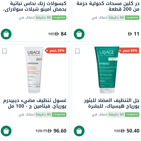
در كلين مسحات كحولية حزمة
كبسولات زنك نحاس نباتية
من 200 قطعة
بحمض أمينو شيلات سولاراي،
100 كبسولة
60 دقيقة
تصلك في
60 دقيقة
تصلك في
84
11
105
60% خصم
20% خصم
جل التنظيف المضاد للبثور
غسول تنظيف مضيء ديبيدرم
يورياج هيسياك، للبشرة
يورياج، فيتامين ج - 100 مل
الدهنية - 50 مل
60 دقيقة
تصلك في
60 دقيقة
تصلك في
96.60
50.40
120.75
126