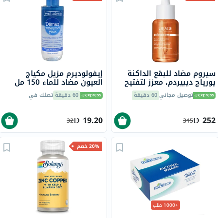
سيروم مضاد للبقع الداكنة
إيفولوديرم مزيل مكياج
يورياج ديبيردم، معزز لتفتيح
العيون مضاد للماء 150 مل
البشرة - 30 مل
18297
توصيل مجاني
60 دقيقة
60 دقيقة
تصلك في
19.20
252
32
315
20% خصم
+1000 طلب