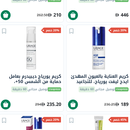
جرعة واحدة حزمة من 30
كبسولة
210
446
262.50
20% خصم
20% خصم
كريم العناية بالعيون المهدئ
كريم يورياج ديبيدرم بعامل
ايدج ليفت يورياج، للتجاعيد
حماية من الشمس 50+،
والهالات السوداء - 15 مل
لمكافحة البقع الداكنة - 30
توصيل مجاني
60 دقيقة
توصيل مجاني
60 دقيقة
مل
235.20
189
294
236.25
45% خصم
20% خصم