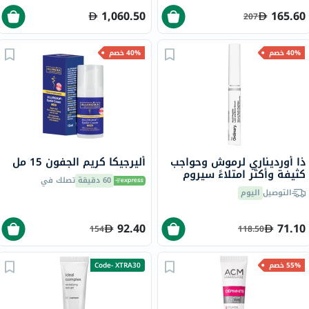
1,060.50
165.60
207
40% خصم
40% خصم
ذا أورديناري لرموش وحواجب
أليرجيكا كريم الجفون 15 مل
كثيفة وأكثر امتلاءً سيروم
60 دقيقة
تصلك في
الرموش والحواجب متعدد
التوصيل
اليوم
الببتيدات، 5 مل
92.40
71.10
154
118.50
55% خصم
Code- XTRA30