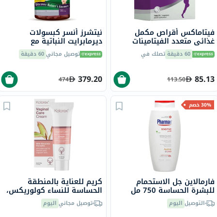
فيتاماكس أقراص مكمل
نيتشرز أنسر كبسولات
غذائي متعدد الفيتامينات
ديرمابرايت النباتية مع
للنساء، مرة واحدة يوميًا،
الجلوتاثيون لتفتيح البشرة
60 دقيقة
تصلك في
توصيل مجاني
60 دقيقة
حزمة من 60
حزمة من 60
379.20
85.13
474
113.50
30% خصم
فارمالاين جل الاستحمام
كريم للعناية بالمنطقة
للبشرة الحساسة 750 مل
الحساسة للنساء كولوريكس،
50 جرام
التوصيل
اليوم
توصيل مجاني
اليوم