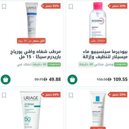
30% خصم
50% خصم
+2000 طلب
أقل سعر
من 30 يوم
بيوديرما سينسيبيو ماء
مرطب شفاه واقي يورياج
ميسيلار لتنظيف وإزالة
باريدرم-سيكا - 15 مل
المكياج 850 مل
توصيل مجاني
60 دقيقة
60 دقيقة
تصلك في
49.88
109.55
99.75
156.50
20% خصم
64% خصم