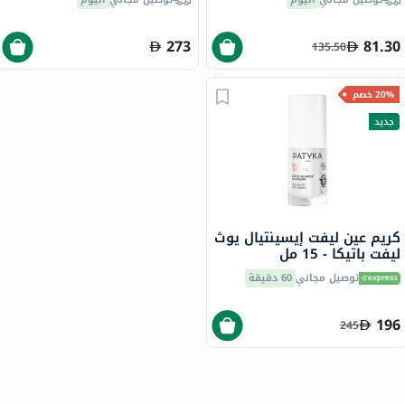
273
81.30
135.50
20% خصم
جديد
كريم عين ليفت إيسينتيال يوث
ليفت باتيكا - 15 مل
توصيل مجاني
60 دقيقة
196
245