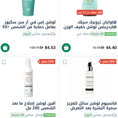
أقل سعر
من 30 يوم
هاوايان تروبيك سيلك
لوشن إس في آر سن سكيور
هايدريشن لوشن خفيف الوزن
بعامل حماية من الشمس +50
بعد التعرض لأشعة الشمس
ل بعد التعرض للشمس، مرمم
60 دقيقة
تصلك في
توصيل مجاني
اليوم
177 مل
و مهدئ - 200 مل
84.53
44.40
120.75
55.50
30% خصم
25% خصم
فانسيوم لوشن سائل لتعزيز
أفين لوشن إصلاح ما بعد
سمرة البشرة بعد التعرض
الشمس 200 مل
لأشعة الشمس 100 مل
توصيل مجاني
اليوم
توصيل مجاني
60 دقيقة