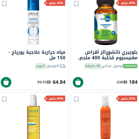
20% خصم
35% خصم
بلوبيري ناتشورالز أقراص
مياه حرارية علاجية يورياج -
مغنيسيوم مُخلَّبة 400 ملجم،
150 مل
90 قطعة B0258
توصيل مجاني
60 دقيقة
التوصيل
اليوم
64.84
184
99.75
230
25% خصم
60% خصم