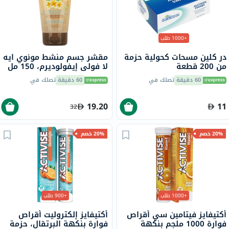
+1000 طلب
در كلين مسحات كحولية حزمة
مقشر جسم منشط مونوي ايه
من 200 قطعة
لا فولي إيفولوديرم، 150 مل
60 دقيقة
تصلك في
60 دقيقة
تصلك في
19.20
11
32
20% خصم
20% خصم
+1000 طلب
+900 طلب
أكتيفايز فيتامين سي أقراص
أكتيفايز إلكتروليت أقراص
فوارة 1000 ملجم بنكهة
فوارة بنكهة البرتقال، حزمة