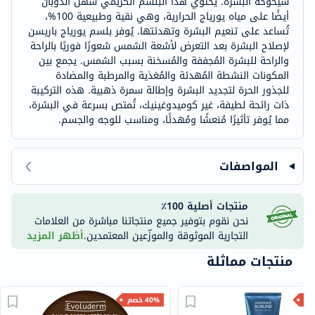
شيخوخة البشرة. يحتوي هذا البلسم الكريمي سهل الذوبان
أيضًا على مياه يورياج الحرارية، وهي نقية وطبيعية 100%،
تُساعد على تنعيم البشرة وتهدئتها. يُوفر بلسم يورياج باريسن
لإصلاح البشرة بعد التعرض لأشعة الشمس شعورًا فوريًا بالراحة
والراحة للبشرة المُجففة والمُسخنة بسبب الشمس. يجمع بين
المكونات النشطة المُهدئة والمُغذية والمرطبة والمضادة
للجذور الحرة لتجديد البشرة وإطالة سمرة ذهبية. هذه التركيبة
ذات رائحة لطيفة، غير كوميدوغينيك، تُمتص بسرعة في البشرة،
مما يُوفر تأثيرًا مُنعشًا ومُهدئًا، ومناسب للوجه والجسم.
المواصفات
منتجات أصلية 100٪
نحن نقوم بتوفير جميع منتجاتنا مباشرة من العلامات
التجارية الموثوقة والموزّعين المعتمدين.
أظهر المزيد
منتجات مماثلة
40% خصم