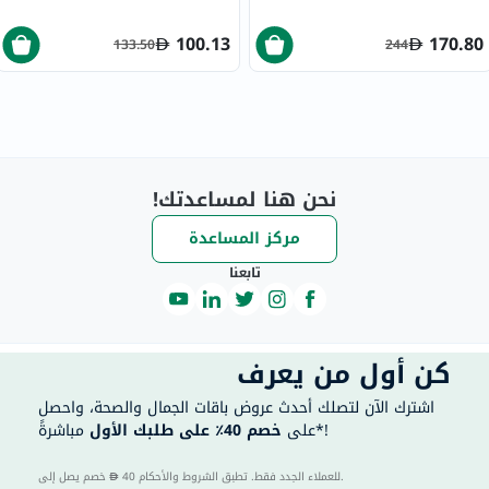
100.13
170.80
133.50
244
نحن هنا لمساعدتك!
مركز المساعدة
تابعنا
كن أول من يعرف
اشترك الآن لتصلك أحدث عروض باقات الجمال والصحة، واحصل
مباشرةً*!
على
خصم 40٪ على طلبك الأول
40 للعملاء الجدد فقط. تطبق الشروط والأحكام.
خصم يصل إلى