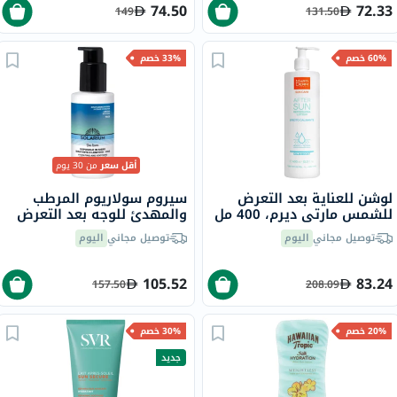
74.50
72.33
149
131.50
60% خصم
33% خصم
أقل سعر
من 30 يوم
لوشن للعناية بعد التعرض
سيروم سولاريوم المرطب
للشمس مارتي ديرم، 400 مل
والمهدئ للوجه بعد التعرض
لأشعة الشمس 50 مل
توصيل مجاني
اليوم
توصيل مجاني
اليوم
105.52
83.24
157.50
208.09
20% خصم
30% خصم
جديد