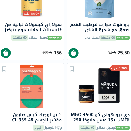
+1000 طلب
برو فوت جوارب لترطيب القدم
سولاراي كبسولات نباتية من
بعمق مع شجرة الشاي
غليسينات المغنيسيوم بتركيز
وفيتامين E لإصلاح البشرة
350 ملجم لصحة العظام
60 دقيقة
تصلك في
توصيل مجاني
60 دقيقة
الجافة،حزمه من زوج واحد
والعضلات حزمة من 120
156
25.50
195
34
20% خصم
ذي ترو هوني كو 500+ MGO
كلين لوجيك كيس صابون
15+ UMFâ عسل مانوكا 250
مقشر للجسم CL-355-48
جرام
توصيل مجاني
60 دقيقة
التوصيل
اليوم