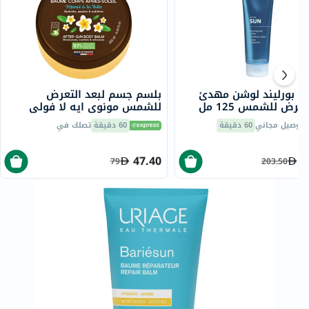
ري بورليند لوشن مهدئ
بلسم جسم لبعد التعرض
عرض للشمس 125 مل
للشمس مونوي ايه لا فولي
إيفولوديرم، 250 مل
توصيل مجاني
60 دقيقة
60 دقيقة
تصلك في
47.40
1
79
203.50