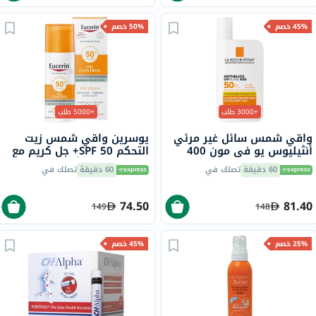
45% خصم
50% خصم
+3000 طلب
+5000 طلب
واقي شمس سائل غير مرئي
يوسرين واقي شمس زيت
أنثيليوس يو في مون 400
التحكم SPF 50+ جل كريم مع
لاروش بوزيه، عامل حماية
لمسة جافة وتأثير مضاد
60 دقيقة
تصلك في
60 دقيقة
تصلك في
50+ - 50 مل
لللمعان للبشرة المعرضة
للشوائب 50 مل
74.50
81.40
149
148
25% خصم
45% خصم