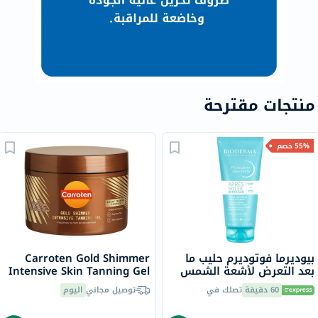
منتجات مقترحة
55% خصم
بيوديرما فوتوديرم حليب ما
Carroten Gold Shimmer
بعد التعرض لأشعة الشمس
Intensive Skin Tanning Gel
المهدئ والمعزز للتسمير 200
150ml
60 دقيقة
تصلك في
توصيل مجاني
اليوم
مل