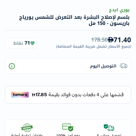
يوري ايدج
بلسم لإصلاح البشرة بعد التعرض للشمس يورياج
باريسون - 150 مل
71.40
178.50
71
نقاط
(
جميع الأسعار تشمل ضريبة القيمة المضافة
)
التوصيل اليوم
توصيل مجاني*
دفع آمن %100
علامات تجارية أصلية