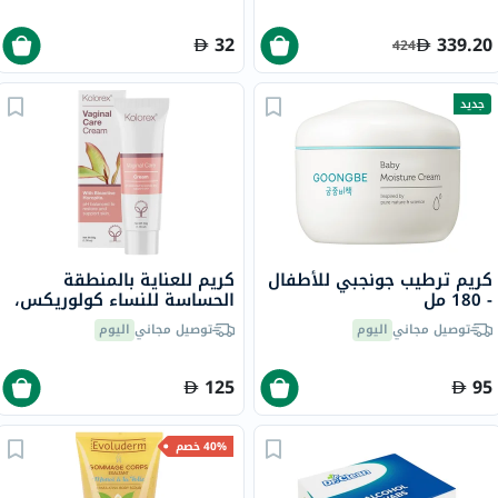
32
339.20
424
جديد
كريم ترطيب جونجبي للأطفال
كريم للعناية بالمنطقة
- 180 مل
الحساسة للنساء كولوريكس،
50 جرام
توصيل مجاني
اليوم
توصيل مجاني
اليوم
125
95
40% خصم