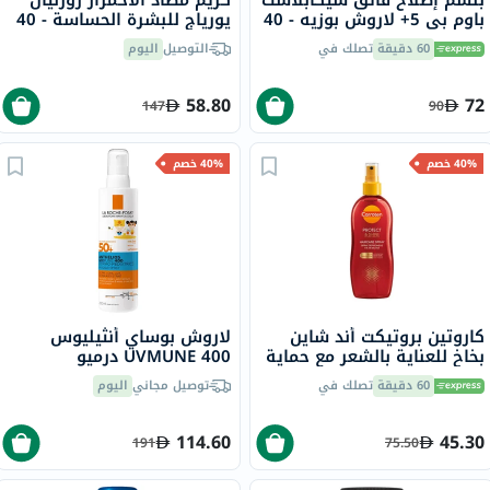
بلسم إصلاح فائق سيكابلاست
كريم مضاد الاحمرار روزليان
باوم بي 5+ لاروش بوزيه - 40
يورياج للبشرة الحساسة - 40
مل
مل
60 دقيقة
تصلك في
التوصيل
اليوم
58.80
72
147
90
40% خصم
40% خصم
كاروتين بروتيكت أند شاين
لاروش بوساي أنثيليوس
بخاخ للعناية بالشعر مع حماية
UVMUNE 400 درميو
من الأشعة فوق البنفسجية
بيدياتريكس SPF50+ بخاخ
60 دقيقة
تصلك في
توصيل مجاني
اليوم
150 مل
واقي من الشمس غير مرئي
للأطفال للوجه والجسم 200
مل
114.60
45.30
191
75.50