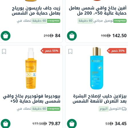
أفين بخاخ واقي شمس بعامل
زيت جاف باريسون يورياج
حماية عالية 50+، 200 مل
بعامل حماية من الشمس
50+، للبشرة الحساسة - 200
توصيل مجاني
60 دقيقة
60 دقيقة
تصلك في
مل
84
142.50
210
190
35% خصم
55% خصم
بيزلاين حليب لإصلاح البشرة
بيوديرما فوتوديرم بخاخ واقي
بعد التعرض لأشعة الشمس
شمسي بعامل حماية 50+
200 مل
200 مل
التوصيل
اليوم
60 دقيقة
تصلك في
79.87
34.45
177.50
53