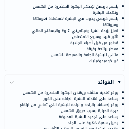
بلسم باريسن لإصلاح البشرة المتضررة من الشمس
وتهدئة البشرة
بلسم كريمي يذوب في البشرة لاستعادة نعومتها
ومرونتها
مُعزز بزبدة الشيا وفيتاميني C وE والإسفنج المائي
تأثير مُبرد وسريع الامتصاص
مُطور من قبل أطباء الجلدية
معطر برائحة رقيقة
مثالي للبشرة الجافة والمعرضة للشمس
غير كوميدوغينيك
الفوائد
يوفر تغذية مكثفة ويهدئ البشرة المتضررة من الشمس
يساعد على تهدئة البشرة الجافة على الفور
يوفر إحساسًا بالراحة والراحة للبشرة التي تعاني من ارتفاع
درجة الحرارة بسبب حروق الشمس
يساعد على تجديد البشرة المدبوغة
يطيل سمرة ذهبية على الجلد
يهدئ البشرة بعد التعرض للإجهاد التأكسدي