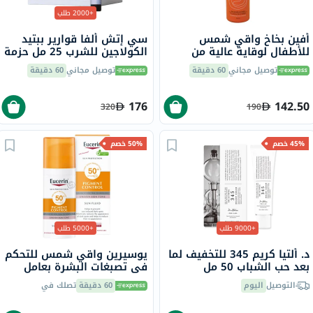
+2000 طلب
أفين بخاخ واقي شمس
سي إتش ألفا قوارير ببتيد
للأطفال لوقاية عالية من
الكولاجين للشرب 25 مل حزمة
الشمس بعامل حماية 50+،
من 30
توصيل مجاني
60 دقيقة
توصيل مجاني
60 دقيقة
200 مل
176
142.50
320
190
45% خصم
50% خصم
+9000 طلب
+5000 طلب
د. ألتيا كريم 345 للتخفيف لما
يوسيرين واقي شمس للتحكم
بعد حب الشباب 50 مل
في تصبغات البشرة بعامل
حماية من الشمس 50+ سائل
التوصيل
اليوم
60 دقيقة
تصلك في
حماية من أشعة الشمس
للبشرة غير المتجانسة 50 مل