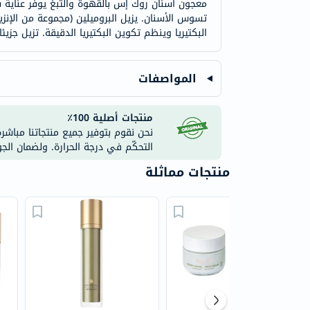
معجون أسنان روك إس بالقهوة والتبغ يوفر عناية شام
البكتيريا وينظم تكوين البكتيريا الدقيقة. تزيل جزيئا
المواصفات
منتجات أصلية 100٪
نحن نقوم بتوفير جميع منتجاتنا مباشر
التحكّم في درجة الحرارة. ولضمان الج
منتجات مماثلة
35% خصم