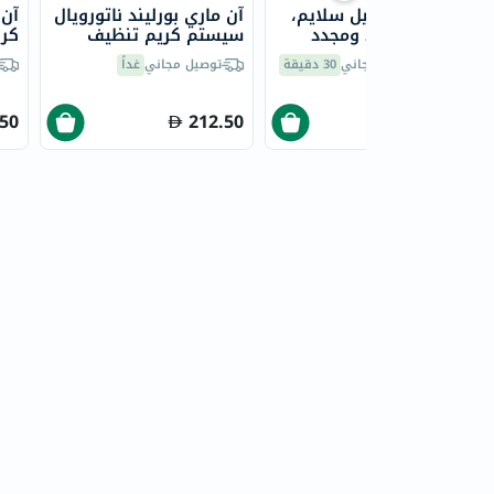
كريم روير سنيل سلايم،
آن ماري بورليند ناتورويال
آن 
مضاد للتجاعيد ومجدد
سيستم كريم تنظيف
كري
للوجه، 50 مل
الوجه الحيوي 125 مل
البي
توصيل مجاني
30 دقيقة
توصيل مجاني
غداً
.50
212.50
163.80
252