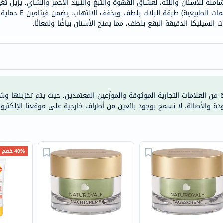
لة للأسنان واللثة، لعشاق القهوة والتبغ والنبيذ الأحمر والشاي. يزيل تغير
خسارة
الوزن
ت السيليكا الدقيقة البقع بلطف، مما يمنح الأسنان بياضًا ولمعانًا.
فحص
صحي
روتيني
باقة
القلب
ة من العلامات التجارية الموثوقة والموزّعين المعتمدين. حيث يتم تخزينها و
الصحي
ودة والأصالة، لا نسمح بوجود بائعين من أطراف خارجية على موقعنا الإلكترون
Original
IV
اختبار
التحسس
40% خصم
الغذائي
الحالة
الصحية
البشرة
والشعر