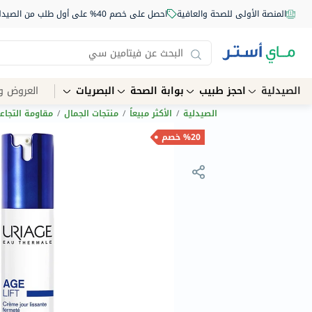
المنصة الأولى للصحة والعافية
احصل على خصم 40% على أول طلب من الصيدلية أونلاين استخدم الكود: NEW40
الصيدلية
احجز طبيب
بوابة الصحة
البصريات
العروض و
الصيدلية
/
الأكثر مبيعاً
/
منتجات الجمال
/
مقاومة التجاع
%20 خصم