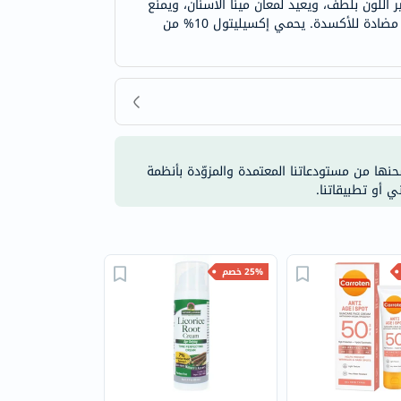
 اللون بلطف، ويعيد لمعان مينا الأسنان، ويمنع
تسوس الأسنان. يزيل البروميلين (مجموعة من الإنزيمات الطبيعية) طبقة البلاك بلطف ويخفف الالتهاب. يضمن فيتامين E حماية مضادة للأكسدة. يحمي إكسيليتول 10% من
شحنها من مستودعاتنا المعتمدة والمزوّدة بأنظمة
ي أو تطبيقاتنا.
25% خصم