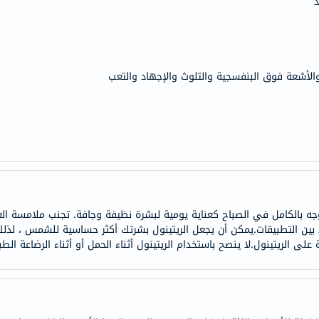
د
doppelherz
NMN
dessert-
essence
والأشعة فوق البنفسجية والتلوث والإجهاد والتعب
Biochem
SVR
skinceuticals
feel
true-
honey
الصحة
 بالكامل في الصباح كعناية يومية لبشرة نظيفة وجافة. تجنب ملامسة العين
والمكملات
عد بين التطبيقات.يمكن أن يجعل الريتينول بشرتك أكثر حساسية للشمس ، ل
ى الريتينول.لا ينصح باستخدام الريتينول أثناء الحمل أو أثناء الرضاعة الطب
أساسيات
العناية
الصحية
باقة