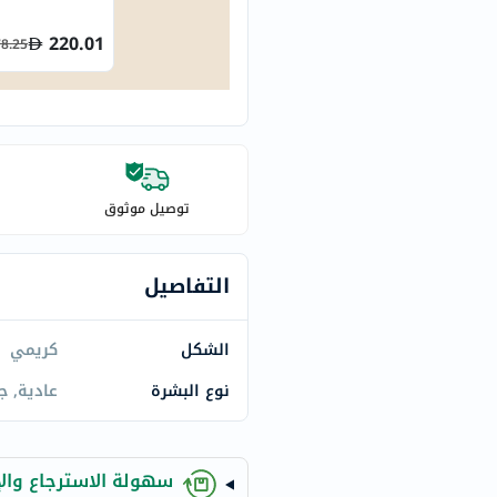
century
accu-
220.01
8.25
chek
activise
acuvue
annemarie-
borlind
توصيل موثوق
webber-
naturals
aveeno
التفاصيل
freestylelibre
cetaphil
الشكل
كريمي
CHalpha
نوع البشرة
عادية, ج
cerave
dralthea
mustela
سهولة الاسترجاع والإ
celimax