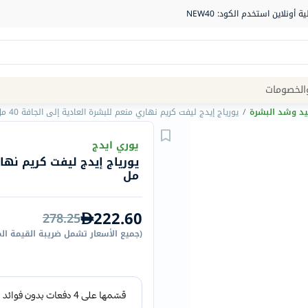
Site
الخصومات
Navigation
يد وشد البشرة
/
يورياج إيدج ليفت كريم نهاري منعم للبشرة العادية إلى الجافة 40 مل
الصيدلية
يوري ايدج
الماركات
مل
NDL
Humantara
222.60
278.25
carroten
(
جميع الأسعار تشمل ضريبة القيمة ال
betadine
La
Roche
Posay