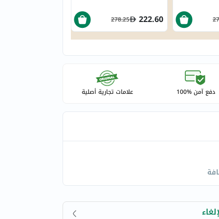
222.60
278.25
27
دفع آمن %100
علامات تجارية أصلية
افة
لغاء