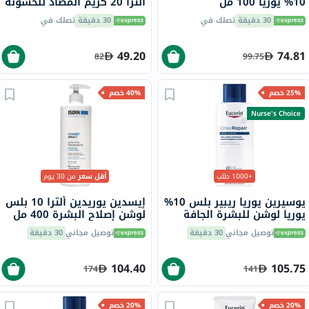
10% يوريا 100 مل
الترا 20 كريم المضاد للخشونة
50 مل
30 دقيقة
تصلك في
30 دقيقة
تصلك في
49.20
74.81
82
99.75
25% خصم
40% خصم
Nurse's Choice
+1000 طلب
أقل سعر
من 30 يوم
يوسيرين يوريا ريبير بلس 10%
إيسدين يوريدين ألترا 10 بلس
يوريا لوشن للبشرة الجافة
لوشن إصلاح البشرة 400 مل
والخشنة 250 مل
توصيل مجاني
30 دقيقة
توصيل مجاني
30 دقيقة
104.40
105.75
174
141
20% خصم
20% خصم