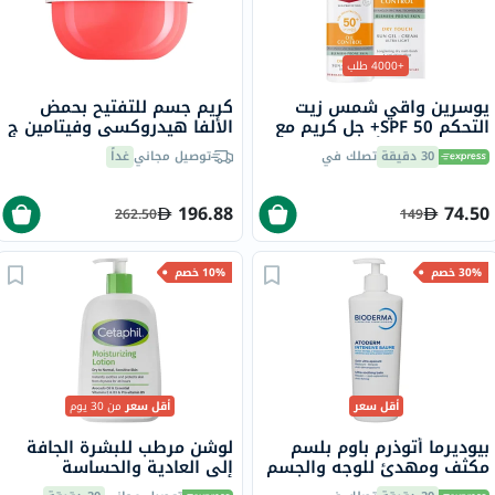
+4000 طلب
يوسرين واقي شمس زيت
كريم جسم للتفتيح بحمض
التحكم SPF 50+ جل كريم مع
الألفا هيدروكسي وفيتامين ج
لمسة جافة وتأثير مضاد
سول دي جانيرو بوم ديا، 240
30 دقيقة
تصلك في
توصيل مجاني
غداً
لللمعان للبشرة المعرضة
مل
للشوائب 50 مل
196.88
74.50
262.50
149
30% خصم
10% خصم
أقل سعر
أقل سعر
من 30 يوم
بيوديرما أتوذرم باوم بلسم
لوشن مرطب للبشرة الجافة
مكثف ومهدئ للوجه والجسم
إلى العادية والحساسة
500 مل
سيتافيل، 473 مل