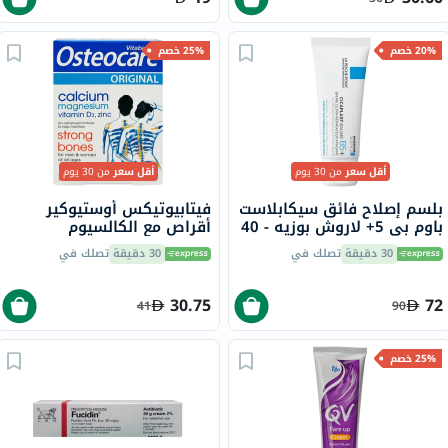
20% خصم
25% خصم
أقل سعر
من 30 يوم
أقل سعر
من 30 يوم
بلسم إصلاح فائق سيكابلاست
فيتابيوتيكس أوستيوكير
باوم بي 5+ لاروش بوزيه - 40
أقراص مع الكالسيوم
مل
والمغنيسيوم وفيتامين D
30 دقيقة
تصلك في
30 دقيقة
تصلك في
والزنك لقوة العظام، 30 قرص
30.75
72
41
90
25% خصم