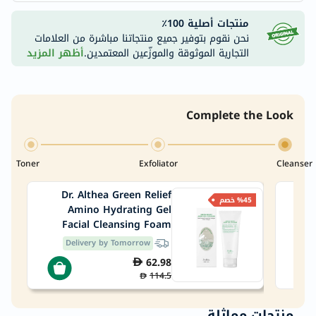
منتجات أصلية 100٪
نحن نقوم بتوفير جميع منتجاتنا مباشرة من العلامات
التجارية الموثوقة والموزّعين المعتمدين.
أظهر المزيد
Complete the Look
Toner
Exfoliator
Cleanser
Dr. Althea Green Relief
PanO
%45 خصم
Amino Hydrating Gel
Clar
Facial Cleansing Foam
100ml
Delivery by Tomorrow
62.98
114.5
منتجات مماثلة