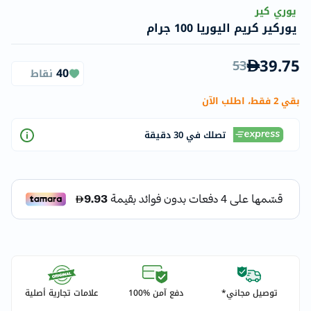
يوري كير
يوركير كريم اليوريا 100 جرام
39.75
53
40
نقاط
بقي 2 فقط، اطلب الآن
تصلك في 30 دقيقة
توصيل مجاني*
دفع آمن %100
علامات تجارية أصلية