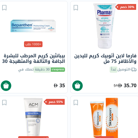
30% خصم
+1000 طلب
فارما لاين أتوبيك كريم لليدين
بيبانثين كريم المرطب للبشرة
والأظافر 75 مل
الجافة والتالفة والمتهيجة 30
جرام
التوصيل
غداً
30 دقيقة
تصلك في
35
35.70
51
55% خصم