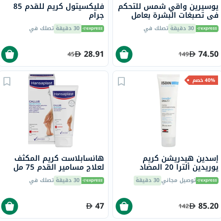
يوسيرين واقي شمس للتحكم
فليكسيتول كريم للقدم 85
في تصبغات البشرة بعامل
جرام
حماية من الشمس 50+ سائل
30 دقيقة
تصلك في
30 دقيقة
تصلك في
حماية من أشعة الشمس
للبشرة غير المتجانسة 50 مل
28.91
74.50
45
149
40% خصم
إسدين هيدريشن كريم
هانسابلاست كريم المكثف
يوريدين ألترا 20 المضاد
لعلاج مسامير القدم 75 مل
للخشونة 100 مل
توصيل مجاني
30 دقيقة
30 دقيقة
تصلك في
47
85.20
142