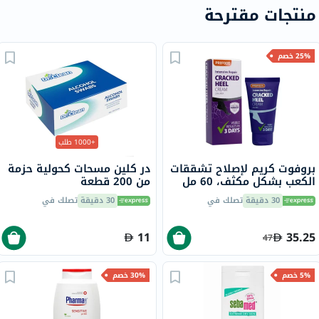
منتجات مقترحة
25% خصم
+1000 طلب
بروفوت كريم لإصلاح تشققات
در كلين مسحات كحولية حزمة
الكعب بشكل مكثف، 60 مل
من 200 قطعة
30 دقيقة
تصلك في
30 دقيقة
تصلك في
11
35.25
47
5% خصم
30% خصم