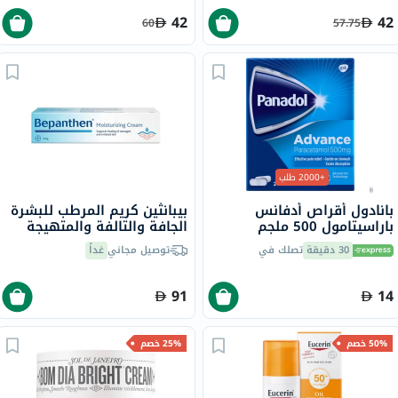
42
42
60
57.75
+2000 طلب
بانادول أقراص أدفانس
بيبانثين كريم المرطب للبشرة
باراسيتامول 500 ملجم
الجافة والتالفة والمتهيجة
لتخفيف الحمى والألم، 24
100 جرام
30 دقيقة
تصلك في
توصيل مجاني
غداً
قرص
91
14
50% خصم
25% خصم