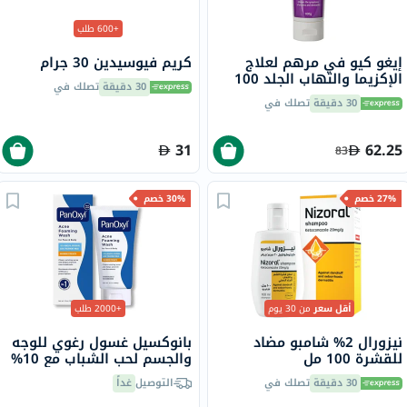
+600 طلب
إيغو كيو في مرهم لعلاج
كريم فيوسيدين 30 جرام
الإكزيما والتهاب الجلد 100
30 دقيقة
تصلك في
جرام
30 دقيقة
تصلك في
31
62.25
83
27% خصم
30% خصم
أقل سعر
من 30 يوم
+2000 طلب
نيزورال 2% شامبو مضاد
بانوكسيل غسول رغوي للوجه
للقشرة 100 مل
والجسم لحب الشباب مع 10%
بيروكسيد البنزويل 156 جرام
30 دقيقة
تصلك في
التوصيل
غداً