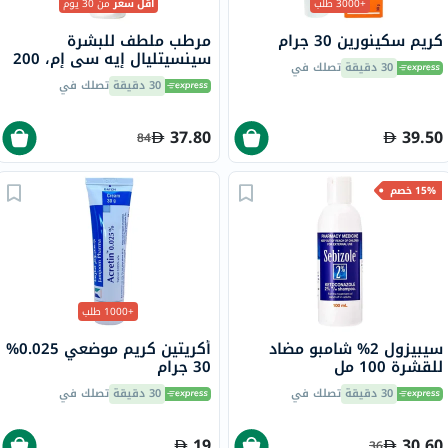
+3000 طلب
أقل سعر
من 30 يوم
كريم سكينورين 30 جرام
مرطب ملطف للبشرة
سينسيتليال إيه سي إم، 200
30 دقيقة
تصلك في
مل
30 دقيقة
تصلك في
37.80
39.50
84
15% خصم
+1000 طلب
سيبيزول 2% شامبو مضاد
أكريتين كريم موضعي 0.025%
للقشرة 100 مل
30 جرام
30 دقيقة
تصلك في
30 دقيقة
تصلك في
19
30.60
36