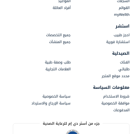
السجلات
المواعيد
القوائم
أفراد العائلة
myWellth
استشر
احجز طبيب
جميع التخصصات
استشارة فورية
جميع المنشآت
الصيدلية
الفئات
طلب وصفة طبية
طلباتي
العلامات التجارية
محدد موقع المتجر
معلومات السياسة
شروط الاستخدام
سياسة الخصوصية
موافقة الخصوصية
سياسة الإرجاع والاسترداد
المدفوعات
جزء من أستر دي إم للرعاية الصحية