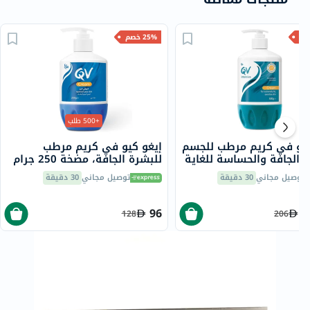
25% خصم
+500 طلب
كيو في كريم مرطب للجسم
إيغو كيو في كريم مرطب
 الجافة والحساسة للغاية
للبشرة الجافة، مضخة 250 جرام
توصيل مجاني
30 دقيقة
توصيل مجاني
30 دقيقة
96
1
128
206