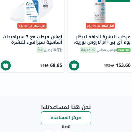
أقل سعر
من 30 يوم
أقل سعر
من 30 يوم
مرطب للبشرة الجافة ليبكار
لوشن مرطب مع 3 سيراميدات
بوم أي بي+أم لاروش بوزيه،
أساسية سيرافي، للبشرة
400 مل
العادية والجافة، 236 مل
توصيل مجاني
30 دقيقة
التوصيل
غداً
68.85
153.60
81
192
نحن هنا لمساعدتك!
مركز المساعدة
تابعنا