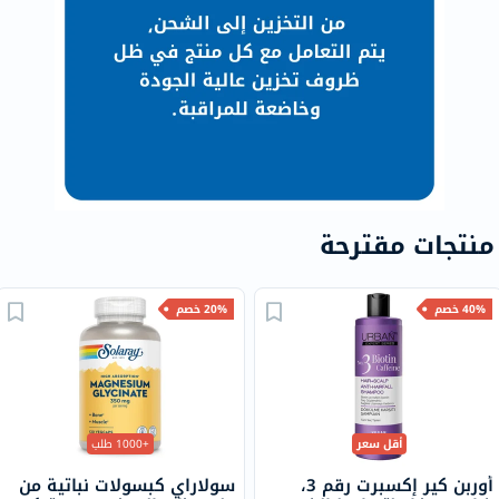
منتجات مقترحة
40% خصم
20% خصم
أقل سعر
+1000 طلب
أوربن كير إكسبرت رقم 3،
سولاراي كبسولات نباتية من