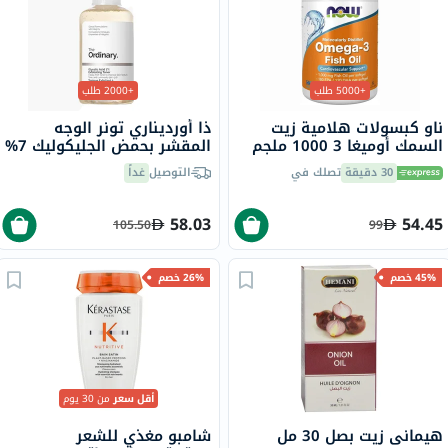
+5000 طلب
+2000 طلب
ناو كبسولات هلامية زيت
ذا أورديناري تونر الوجه
السمك أوميغا 3 1000 ملجم
المقشر بحمض الجليكوليك 7%
180 EPA / 120 DHA حزمة من
لتوحيد لون البشرة 240 مل
30 دقيقة
تصلك في
التوصيل
غداً
100
58.03
54.45
105.50
99
45% خصم
26% خصم
أقل سعر
من 30 يوم
هيماني زيت بصل 30 مل
شامبو مغذي للشعر