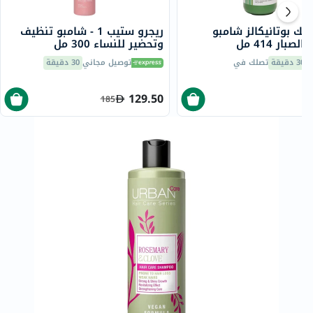
يك بوتانيكالز شامبو
ريجرو ستيب 1 - شامبو تنظيف
صبار 414 مل
وتحضير للنساء 300 مل
30 دقيقة
تصلك في
توصيل مجاني
30 دقيقة
129.50
185
8