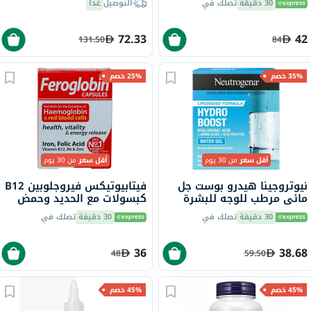
30 دقيقة
تصلك في
التوصيل
غداً
72.33
42
131.50
84
35% خصم
25% خصم
أقل سعر
من 30 يوم
أقل سعر
من 30 يوم
نيوتروجينا هيدرو بوست جل
فيتابيوتيكس فيروجلوبين B12
مائي مرطب للوجه للبشرة
كبسولات مع الحديد وحمض
العادية إلى المختلطة 50 مل
الفوليك وفيتامين B12
30 دقيقة
تصلك في
30 دقيقة
تصلك في
لمحاربة التعب، 30 كبسولة
36
38.68
48
59.50
45% خصم
45% خصم