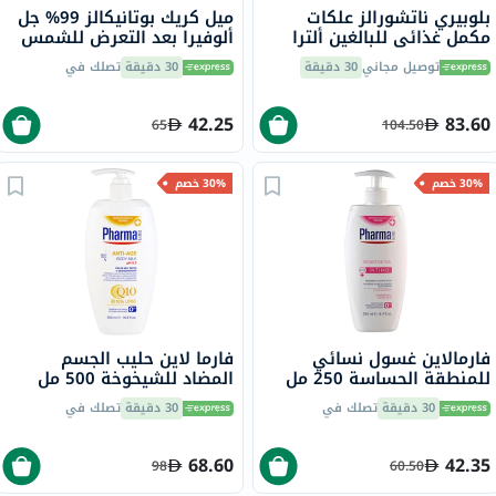
بلوبيري ناتشورالز علكات
ميل كريك بوتانيكالز 99% جل
مكمل غذائي للبالغين ألترا
ألوفيرا بعد التعرض للشمس
كولاجين + فيتامين سي
236 مل
توصيل مجاني
30 دقيقة
30 دقيقة
تصلك في
وبيوتين، حزمة 60
42.25
83.60
65
104.50
30% خصم
30% خصم
فارمالاين غسول نسائي
فارما لاين حليب الجسم
للمنطقة الحساسة 250 مل
المضاد للشيخوخة 500 مل
30 دقيقة
تصلك في
30 دقيقة
تصلك في
68.60
42.35
98
60.50