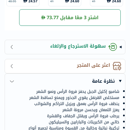
24.57
24.60
24.60
40.95
41
41
ف 350 مل
للشعر الضعيف 20
بالبيوتين والكافي
0 مل
ين 350 مل
اشترِ 3 معًا مقابل
73.77
سهولة الاسترجاع والإلغاء
اعثر على المتجر
نظرة عامة
شامبو إكليل الجبل يحفز فروة الرأس ونمو الشعر
مستخلص القرنفل يقوي الجذور ويمنع تساقط الشعر
ينظف فروة الرأس بعمق ويزيل التراكم والشوائب
يعزز اللمعان ويحسن مرونة الشعر
يرطب فروة الرأس ويقلل الجفاف والقشرة
خالي من الكبريتات والبارابين والسيليكون
تركيبة نباتية وخالية من القسوة ومناسبة لجميع أنواع