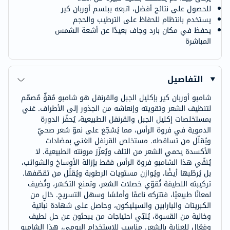
للحصول على نتائج أفضل، اتبعه ببلسم أوربان كير
يستخدم بانتظام للحفاظ على الترطيب والحجم
يحفظ في مكان بارد وجاف بعيدًا عن أشعة الشمس
المباشرة
التفاصيل
شامبو أوربان كير بإكليل الجبل والقرنفل هو شامبو مُقوٍّ مُصمّم
لتنظيف الشعر وتقويته وإنعاشه من الجذور إلى الأطراف. غني
بمستخلصات إكليل الجبل والقرنفل الطبيعية، يُحفّز الدورة
الدموية في فروة الرأس، مما يُشجّع على نموّ شعر صحيّ
ويُقلّل من تساقطه. مستخلص القرنفل الغني بمضادات
الأكسدة يحمي الشعر من التلف ويُعزّز مرونته الطبيعية. لا
يُنقّي هذا الشامبو فروة الرأس فقط بإزالة الأوساخ والشوائب،
بل يُرطّبها أيضًا، ويُوازن مستويات الرطوبة ويُقلّل من تقصّفها.
تركيبته اللطيفة تُقوّي خصلات الشعر، وتمنع التكسّر، وتُضيف
لمعانًا طبيعيًا، فتتركه ناعمًا وأملسًا وسهل التسريح. خالٍ من
الكبريتات والبارابين والسيليكون، وحاصل على شهادة نباتية
وخالية من القسوة، يُلبّي احتياجات من يبحثون عن حل لطيف
وفعّال للعناية بالشعر. مناسب للاستخدام اليومي، هذا الشامبو