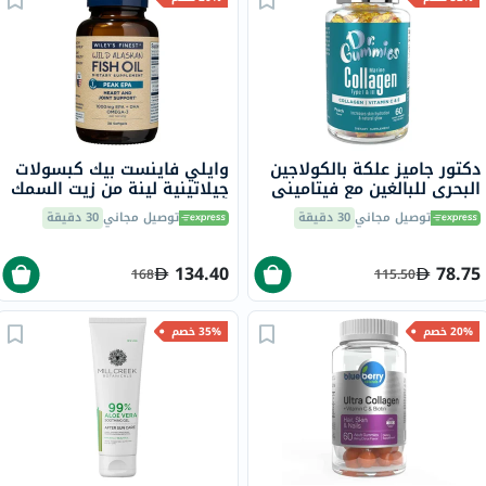
دكتور جاميز علكة بالكولاجين
وايلي فاينست بيك كبسولات
البحري للبالغين مع فيتاميني
جيلاتينية لينة من زيت السمك
ج وهـ، حزمة من 60
أوميغا 3 بتركيز 1000 ملجم
توصيل مجاني
30 دقيقة
توصيل مجاني
30 دقيقة
من حمض إيكوسابنتينويك
حزمة من 30
134.40
78.75
168
115.50
20% خصم
35% خصم