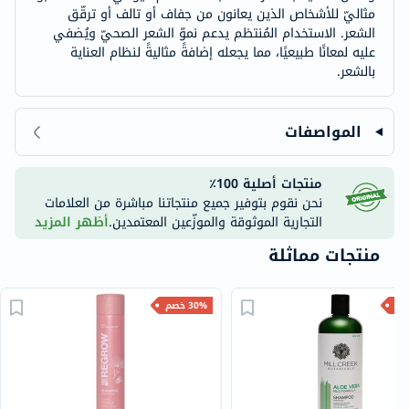
مثاليّ للأشخاص الذين يعانون من جفاف أو تالف أو ترقّق
الشعر. الاستخدام المُنتظم يدعم نموّ الشعر الصحيّ ويُضفي
عليه لمعانًا طبيعيًا، مما يجعله إضافةً مثاليةً لنظام العناية
بالشعر.
المواصفات
منتجات أصلية 100٪
نحن نقوم بتوفير جميع منتجاتنا مباشرة من العلامات
التجارية الموثوقة والموزّعين المعتمدين.
أظهر المزيد
منتجات مماثلة
30% خصم