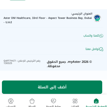
العنوان الرئيسي:
Aster DM Healthcare, 33rd Floor - Aspect Tower Business Bay, Dubai
- U.A.E
كلمنا واتساب
تواصل معنا
رقم الترخيص للإعلان
:
Q4FT7HCT-
©
2026
myAster.
جميع الحقوق
130325
محفوظة.
أضف إلى السلة
الصفحة الرئيسية
الفئات
بوابة الصحة
السلة
الحساب