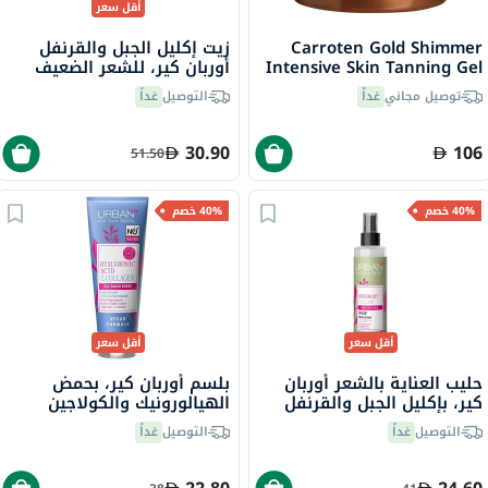
أقل سعر
Carroten Gold Shimmer
زيت إكليل الجبل والقرنفل
Intensive Skin Tanning Gel
أوربان كير، للشعر الضعيف
150ml
100 مل
توصيل مجاني
غداً
التوصيل
غداً
30.90
106
51.50
40% خصم
40% خصم
أقل سعر
أقل سعر
حليب العناية بالشعر أوربان
بلسم أوربان كير، بحمض
كير، بإكليل الجبل والقرنفل
الهيالورونيك والكولاجين
للشعر الضعيف 200 مل
للشعر الجاف 250 مل
التوصيل
غداً
التوصيل
غداً