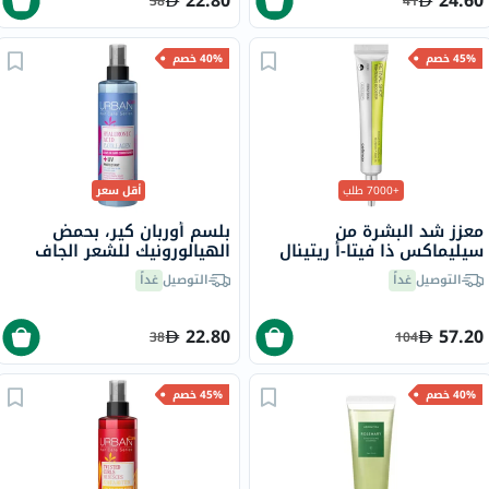
22.80
24.60
38
41
45% خصم
40% خصم
+7000 طلب
أقل سعر
معزز شد البشرة من
بلسم أوربان كير، بحمض
سيليماكس ذا فيتا-أ ريتينال
الهيالورونيك للشعر الجاف
شوت، 15 مل
200 مل
التوصيل
غداً
التوصيل
غداً
22.80
57.20
38
104
40% خصم
45% خصم