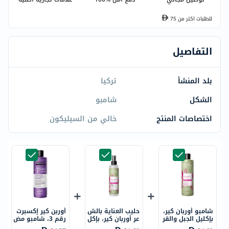
للطلبات اكتر من
75
التفاصيل
بلد المنشأ
تركيا
الشكل
شامبو
اختصاصات المنتج
خالي من السيليكون
شامبو أوربان كير،
حليب العناية بالش
أوربن كير إكسبرت
بإكليل الجبل والقر
عر أوربان كير، بإكل
رقم 3، شامبو مض
نفل للشعر الضعي
يل الجبل والقرنفل
اد لتساقط الشعر