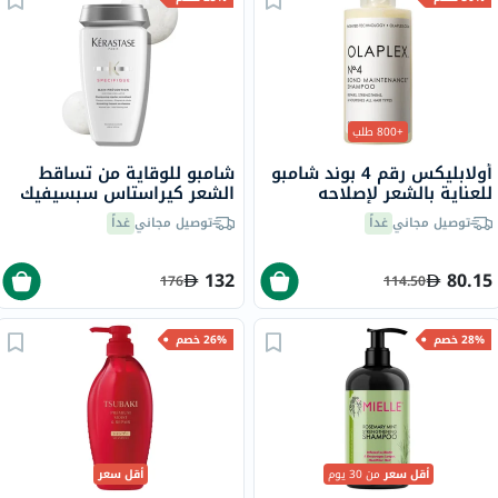
+800 طلب
أولابليكس رقم 4 بوند شامبو
شامبو للوقاية من تساقط
للعناية بالشعر لإصلاحه
الشعر كيراستاس سبسيفيك
وتقويته وتغذيته 250 مل
باين بريفنشن، 250 مل
توصيل مجاني
غداً
توصيل مجاني
غداً
132
80.15
176
114.50
28% خصم
26% خصم
أقل سعر
من 30 يوم
أقل سعر