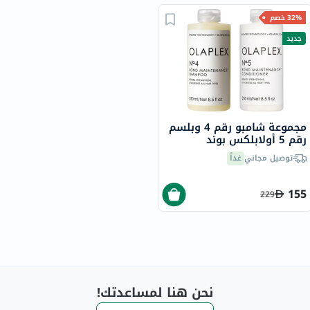
32% خصم
جديد
مجموعة شامبو رقم 4 وبلسم
رقم 5 أولابلكس بوند
مينتينانس - 250 مل
توصيل مجاني
غداً
155
229
نحن هنا لمساعدتك!