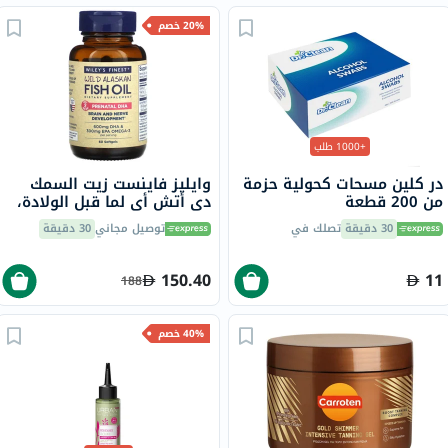
20% خصم
+1000 طلب
در كلين مسحات كحولية حزمة
وايليز فاينست زيت السمك
من 200 قطعة
دي أتش أي لما قبل الولادة،
حزمة 60
30 دقيقة
تصلك في
توصيل مجاني
30 دقيقة
150.40
11
188
40% خصم