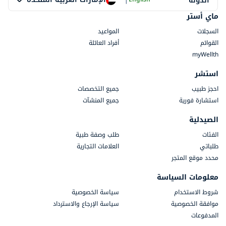
الدولة
ماي أستر
السجلات
المواعيد
القوائم
أفراد العائلة
myWellth
استشر
احجز طبيب
جميع التخصصات
استشارة فورية
جميع المنشآت
الصيدلية
الفئات
طلب وصفة طبية
طلباتي
العلامات التجارية
محدد موقع المتجر
معلومات السياسة
شروط الاستخدام
سياسة الخصوصية
موافقة الخصوصية
سياسة الإرجاع والاسترداد
المدفوعات