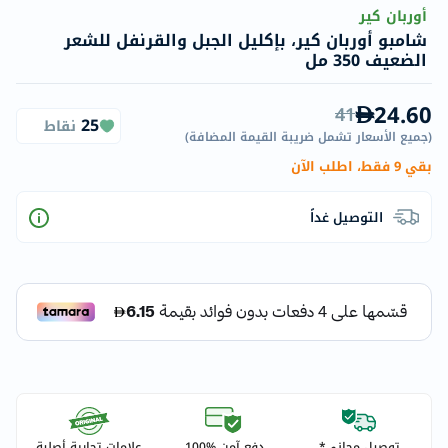
أوربان كير
شامبو أوربان كير، بإكليل الجبل والقرنفل للشعر
الضعيف 350 مل
24.60
41
25
نقاط
(
جميع الأسعار تشمل ضريبة القيمة المضافة
)
بقي 9 فقط، اطلب الآن
التوصيل غداً
توصيل مجاني*
دفع آمن %100
علامات تجارية أصلية