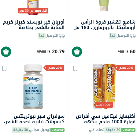
أقل سعر
من 30 يوم
شامبو تقشير فروة الرأس
أوربان كير تويستد كيرلز كريم
أروماتيكا، بالروزماري، 180 مل
العناية بالشعر بخلاصة
الكركديه وزبدة الشيا، واقي
التوصيل
غداً
التوصيل
غداً
من الأشعة فوق البنفسجية،
للشعر المجعد، 200 مل
20.79
60
37.80
100
20% خصم
20% خصم
+1000 طلب
أكتيفايز فيتامين سي أقراص
سولاراي هير نيوترينتس
فوارة 1000 ملجم بنكهة
كبسولات نباتية لصحة الشعر،
البرتقال حزمة من 20
60 كبسولة
30 دقيقة
تصلك في
توصيل مجاني
30 دقيقة