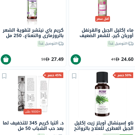
أقل سعر
ماء إكليل الجبل والقرنفل
كريم باي نيتشر لتقوية الشعر
أوربان كير، للشعر الضعيف
بالروزماري والنعناع، 250 مل
150 مل
التوصيل
غداً
التوصيل
غداً
27.49
24.60
59
41
50% خصم
45% خصم
+9000 طلب
ناو إسينشال أويلز زيت إكليل
د. ألتيا كريم 345 للتخفيف لما
الجبل العطري للعلاج بالروائح
بعد حب الشباب 50 مل
العطرية 30 مل