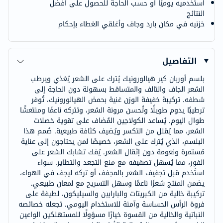
استخدميه يوميًا أو حسب الحاجة للحصول على أفضل
النتائج
خزنيه في مكان بارد وجاف وأغلقي الغطاء بإحكام
التفاصيل
بلسم أوربان كير هيالورونيك يُترك على الشعر يُغذي ويرطب
الشعر الجاف والتالف والمتساقط بسهولة دون الحاجة إلى
شطفه. تركيبة خفيفة الوزن غنية بحمض الهيالورونيك، تُوفر
ترطيبًا يدوم طويلًا وتُحسن مرونة الشعر، وتتركه ناعمًا ومنتعشًا
طوال اليوم. يُساعد الكولاجين المُضاف على تقوية خصلات
الشعر، مما يُقلل من التكسر ويُضيف كثافة طبيعية. صُمم هذا
البلسم، الذي يُترك على الشعر، خصيصًا لمن يحتاجون إلى عناية
مُستمرة ونعومة دون إثقال الشعر. يُفك تشابك الشعر على
الفور، مما يُسهل تصفيفه مع منع التجعد والتطاير. سواء
استُخدم قبل تجفيف الشعر بالمجفف أو تركه ليجف في الهواء،
يضمن المنتج شعرًا ناعمًا وسهل التسريح مع لمعان طبيعي.
تركيبة خالية من الكبريتات والبارابين والسيليكون، لطيفة على
فروة الرأس الحساسة وآمنة للاستخدام اليومي. تجعله خصائصه
النباتية والخالية من القسوة خيارًا مسؤولًا للمستهلكين الواعين