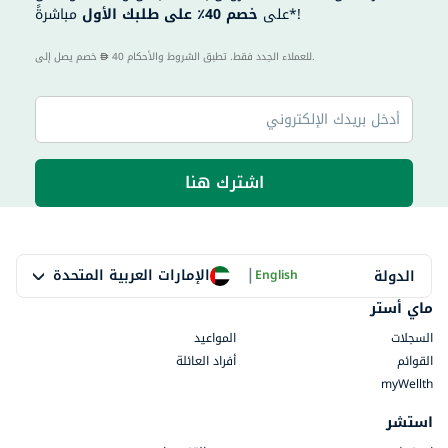
مباشرةً*!
على
خصم 40٪ على طلبك الأول
40 للعملاء الجدد فقط. تطبق الشروط والأحكام.
خصم يصل إلى
اشترك هنا
|
الإمارات العربية المتحدة
الدولة
English
ماي أستر
السجلات
المواعيد
القوائم
أفراد العائلة
myWellth
استشر