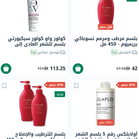
أقل سعر
بلسم مرطب ومرمم تسوباكي
كولور واو كولور سيكيورتي
بريميوم - 450 مل
بلسم للشعر العادي إلى
الكثيف المعالج بالألوان 250
التوصيل
غداً
توصيل مجاني
غداً
مل
113.25
42
151
67.50
30% خصم
35% خصم
جديد
+500 طلب
أولابلكس رقم 5 بلسم الشعر
بلسم للترطيب والإصلاح