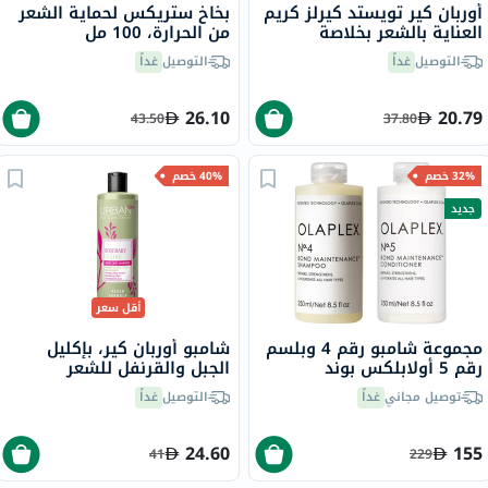
أوربان كير تويستد كيرلز كريم
بخاخ ستريكس لحماية الشعر
العناية بالشعر بخلاصة
من الحرارة، 100 مل
الكركديه وزبدة الشيا، واقي
التوصيل
غداً
التوصيل
غداً
من الأشعة فوق البنفسجية،
للشعر المجعد، 200 مل
26.10
20.79
43.50
37.80
32% خصم
40% خصم
جديد
أقل سعر
مجموعة شامبو رقم 4 وبلسم
شامبو أوربان كير، بإكليل
رقم 5 أولابلكس بوند
الجبل والقرنفل للشعر
مينتينانس - 250 مل
الضعيف 350 مل
توصيل مجاني
غداً
التوصيل
غداً
24.60
155
41
229