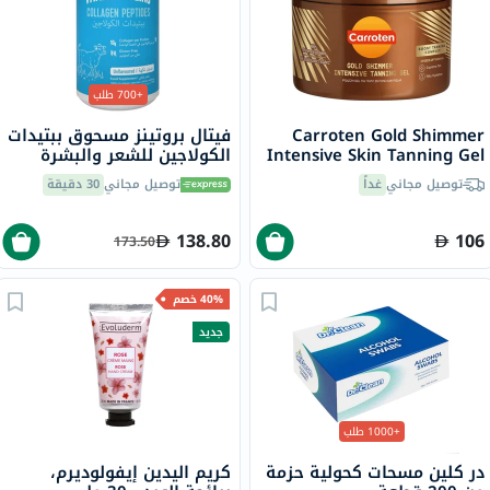
+700 طلب
Carroten Gold Shimmer
فيتال بروتينز مسحوق ببتيدات
Intensive Skin Tanning Gel
الكولاجين للشعر والبشرة
150ml
والأظافر 284 جرام
توصيل مجاني
غداً
توصيل مجاني
30 دقيقة
138.80
106
173.50
40% خصم
جديد
+1000 طلب
در كلين مسحات كحولية حزمة
كريم اليدين إيفولوديرم،