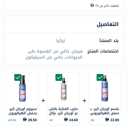
للطلبات اكتر من
75
التفاصيل
بلد المنشأ
تركيا
اختصاصات المنتج
فيجان, خالي من القسوة على
الحيوانات, خالي من السيليكون
بلسم أوربان كير، ب
حليب العناية بالش
سيروم أوربان كير،
حمض الهيالوروني
عر أوربان كير، بإكل
بحمض الهيالورون
ك للشعر الجاف 20
يل الجبل والقرنفل
يك والكولاجين لل
28.50
24.60
22.80
47.50
41
38
0 مل
للشعر الضعيف 20
شعر الجاف 75 مل
0 مل