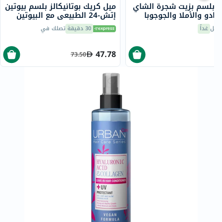
 بلسم بزيت شجرة الشاي
ميل كريك بوتانيكالز بلسم بيوتين
كادو والأملا والجوجوبا
إتش-24 الطبيعي مع البيوتين
المرحلة الثانية 250 مل
صيل
غداً
30 دقيقة
تصلك في
47.78
73.50
7