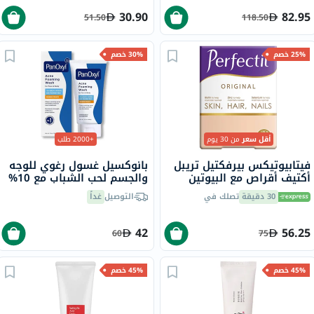
30.90
82.95
51.50
118.50
25% خصم
30% خصم
أقل سعر
من 30 يوم
+2000 طلب
فيتابيوتيكس بيرفكتيل تريبل
بانوكسيل غسول رغوي للوجه
أكتيف أقراص مع البيوتين
والجسم لحب الشباب مع 10%
والزنك والسيلينيوم للبشرة
بيروكسيد البنزويل 156 جرام
30 دقيقة
تصلك في
التوصيل
غداً
والشعر والأظافر، 30 قرص
42
56.25
60
75
45% خصم
45% خصم