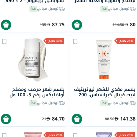
لإصلاح وتقوية وتغذية الشعر
تسوباكي بريميوم - 2 × 450
250 مل
مل
توصيل مجاني
غداً
توصيل مجاني
غداً
87.75
80
135
114.50
25% خصم
30% خصم
بلسم مغذي للشعر نيوتريتيف
بلسم شعر مرطب ومصلح
لايت فيتال كيراستاس، 200
أولابليكس رقم 5، 100 مل
مل
توصيل مجاني
غداً
توصيل مجاني
غداً
84.70
141.38
121
188.50
25% خصم
25% خصم