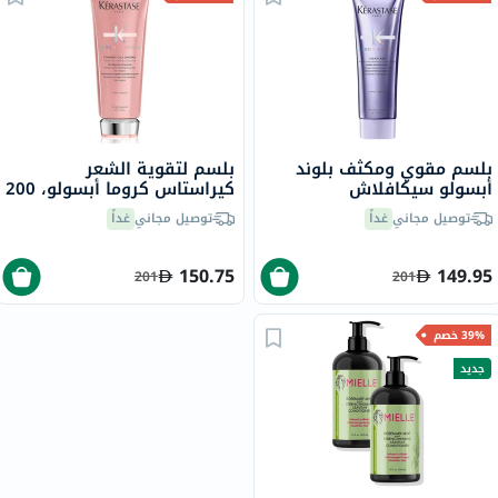
بلسم مقوي ومكثف بلوند
بلسم لتقوية الشعر
أبسولو سيكافلاش
كيراستاس كروما أبسولو، 200
كيراستاس، 250 مل
مل
توصيل مجاني
غداً
توصيل مجاني
غداً
150.75
149.95
201
201
39% خصم
جديد