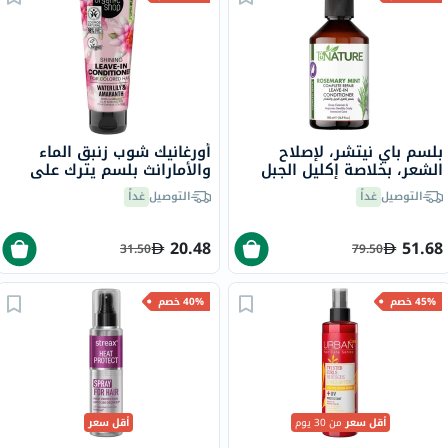
بلسم باي نيتشر، لإصلاح
أورغانيك شوب زنبق الماء
الشعر، بخلاصة إكليل الجبل
والأمارانث بلسم يترك على
والنعناع، 500 مل
الشعر للشعر المصبوغ 75 مل
التوصيل
غداً
التوصيل
غداً
20.48
51.68
31.50
79.50
45% خصم
40% خصم
أقل سعر
من 30 يوم
أقل سعر