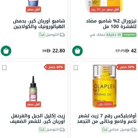
أقل سعر
من 30 يوم
أقل سعر
نيزورال 2% شامبو مضاد
شامبو أوربان كير، بحمض
للقشرة 100 مل
الهيالورونيك والكولاجين
للشعر الجاف 250 مل
30 دقيقة
تصلك في
التوصيل
غداً
22.80
42
38
57.75
30% خصم
40% خصم
+600 طلب
أقل سعر
أولابليكس رقم 7 زيت لشعر
زيت إكليل الجبل والقرنفل
ناعم ولامع وخالي من التجعد
أوربان كير، للشعر الضعيف
30 مل
100 مل
توصيل مجاني
غداً
التوصيل
غداً