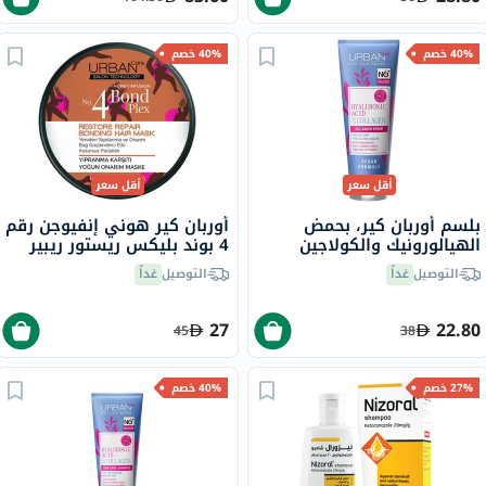
40% خصم
40% خصم
أقل سعر
أقل سعر
بلسم أوربان كير، بحمض
أوربان كير هوني إنفيوجن رقم
الهيالورونيك والكولاجين
4 بوند بليكس ريستور ريبير
للشعر الجاف 250 مل
بوندينج قناع الشعر 230 مل
التوصيل
غداً
التوصيل
غداً
27
22.80
45
38
27% خصم
40% خصم