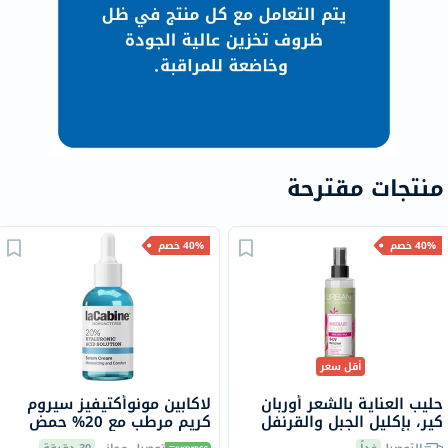
منتجات مقترحة
40% خصم
40% خصم
أقل سعر
حليب العناية بالشعر أوربان
لاكابين مونوأكتيفيز سيروم
كير، بإكليل الجبل والقرنفل
كريم مرطب مع 20% حمض
للشعر الضعيف 200 مل
الهيالورونيك، 30 مل