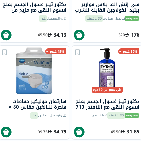
سي إتش ألفا بلاس قوارير
دكتور تيلز غسول الجسم بملح
ببتيد الكولاجين القابلة للشرب
إبسوم النقي مع مزيج من
25 مل حزمة من 30
الميلاتونين 710 مل
توصيل مجاني
30 دقيقة
التوصيل
غداً
34.13
176
45.50
320
30% خصم
15% خصم
أقل سعر
من 30 يوم
دكتور تيلز غسول الجسم بملح
هارتمان موليكير ​​حفاضات
إبسوم النقي مع اللافندر 710
فاخرة للبالغين مقاس 80 ×
مل
120 سم - متوسطة حزمة من
30 دقيقة
تصلك في
توصيل مجاني
غداً
14
84.79
31.85
99.75
45.50