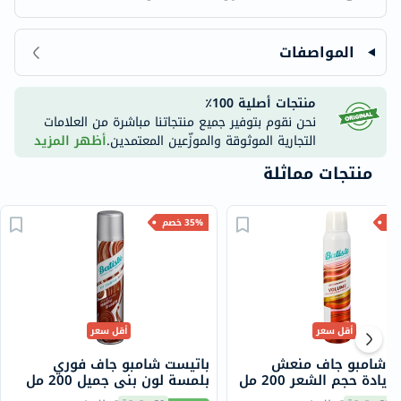
المواصفات
منتجات أصلية 100٪
نحن نقوم بتوفير جميع منتجاتنا مباشرة من العلامات
التجارية الموثوقة والموزّعين المعتمدين.
أظهر المزيد
منتجات مماثلة
35% خصم
أقل سعر
أقل سعر
ت شامبو جاف منعش
باتيست شامبو جاف فوري
يادة حجم الشعر 200 مل
بلمسة لون بني جميل 200 مل