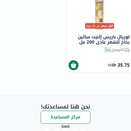
أقل سعر
من 30 يوم
لوريال باريس إلنيت ساتين
بخاخ للشعر عادي 200 مل
التوصيل
غداً
35.75
55
نحن هنا لمساعدتك!
مركز المساعدة
تابعنا