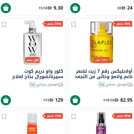
9.30
24
15.50
30
30% خصم
25% خصم
+500 طلب
أقل سعر
أولابليكس رقم 7 زيت لشعر
كلور واو دريم كوت
ناعم ولامع وخالي من التجعد
سبيرناتشورال بخاخ لعلاج
30 مل
تجعد الشعر، 200 مل
توصيل مجاني
غداً
توصيل مجاني
غداً
129
82.95
173
118.50
40% خصم
15% خصم