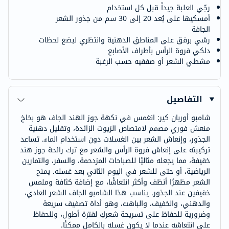
رجّي العلبة جيداً قبل كل استخدام
أمسكيها على بُعد 20 إلى 30 سم من جذور الشعر
الجافة
رشي برفق على المناطق الدهنية وانتظري لبضع لحظات
دلكي فروة الرأس بأطراف الأصابع
مشطي الشعر أو صففيه حسب الرغبة
التفاصيل
شامبو أوربان كير: انغمس في نكهة جوز الهند الجاف هو بخاخ
منعش فوري مصمم لامتصاص الزيوت الزائدة، وتقليل دهنية
الجذور، وإنعاش الشعر بين الغسلات دون استخدام الماء. تساعد
تركيبته على إنعاش فروة الرأس والشعر مع ترك رائحة جوز هند
خفيفة، مما يجعله مثاليًا للصباحات المزدحمة، والسفر، والتمارين
الرياضية، أو حتى للشعر في اليوم الثاني بعد غسله. يمنح
الشعر مظهرًا أنظف وأكثر انتعاشًا، مع إضافة كثافة وملمس
خفيفين عند الجذور. يناسب هذا الشامبو الجاف الشعر العادي،
والدهني، والخفيف، والباهت، وهو أداة تصفيف سريعة
وضرورية للحفاظ على تسريحة شعركِ لفترة أطول، وللحفاظ
على انتعاشه عندما لا يكون غسله بالكامل ممكنًا.