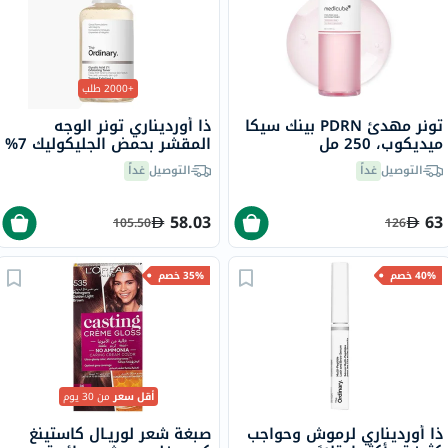
+2000 طلب
تونر مهدئ PDRN بينك سيكا
ذا أورديناري تونر الوجه
ميديكوب، 250 مل
المقشر بحمض الجليكوليك 7%
لتوحيد لون البشرة 240 مل
التوصيل
غداً
التوصيل
غداً
58.03
63
105.50
126
40% خصم
35% خصم
أقل سعر
من 30 يوم
ذا أورديناري لرموش وحواجب
صبغة شعر لوريـال كاستينغ