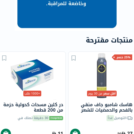
منتجات مقترحة
25% خصم
أقل سعر
من 30 يوم
+1000 طلب
هاسك شامبو جاف منقي
در كلين مسحات كحولية حزمة
بالفحم والحمضيات للشعر
من 200 قطعة
الدهني 122 جرام
التوصيل
غداً
30 دقيقة
تصلك في
11
27
36