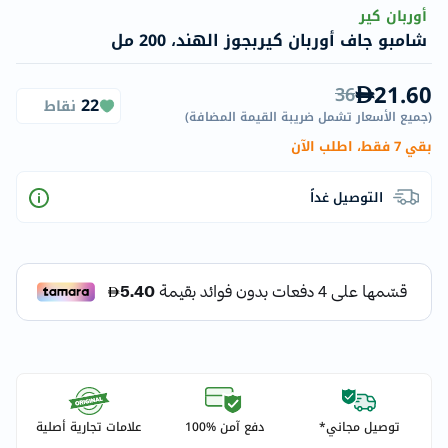
أوربان كير
شامبو جاف أوربان كيربجوز الهند، 200 مل
21.60
36
22
نقاط
(
جميع الأسعار تشمل ضريبة القيمة المضافة
)
بقي 7 فقط، اطلب الآن
التوصيل غداً
توصيل مجاني*
دفع آمن %100
علامات تجارية أصلية