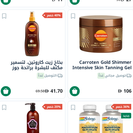
40% خصم
Carroten Gold Shimmer
بخاخ زيت كاروتين، لتسمير
Intensive Skin Tanning Gel
مكثف للبشرة برائحة جوز
150ml
الهند، 200 مل
توصيل مجاني
غداً
التوصيل
غداً
41.70
106
69.50
36% خصم
20% خصم
جديد