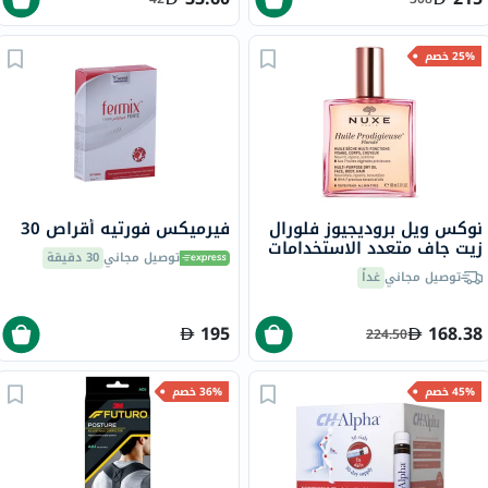
25% خصم
نوكس ويل بروديجيوز فلورال
فيرميكس فورتيه أقراص 30
زيت جاف متعدد الاستخدامات
توصيل مجاني
30 دقيقة
100 مل
توصيل مجاني
غداً
195
168.38
224.50
45% خصم
36% خصم