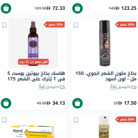
72.33
123.25
131.50
145
30% خصم
25% خصم
أقل سعر
من 30 يوم
بخاخ ملون الشعر انجوي، 150
هاسك بخاخ بيوتين بوست 5
مل - لون أسود
في 1 يُترك على الشعر 175
مل
التوصيل
غداً
التوصيل
غداً
34.13
17.50
45.50
25
30% خصم