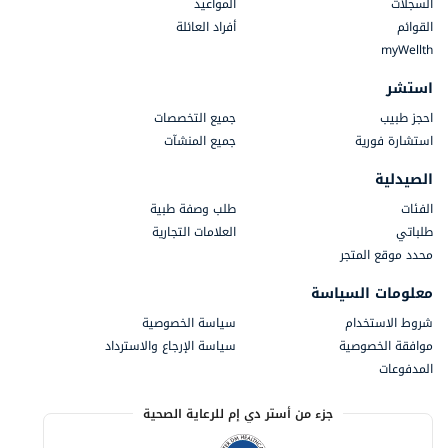
السجلات
المواعيد
القوائم
أفراد العائلة
myWellth
استشر
احجز طبيب
جميع التخصصات
استشارة فورية
جميع المنشآت
الصيدلية
الفئات
طلب وصفة طبية
طلباتي
العلامات التجارية
محدد موقع المتجر
معلومات السياسة
شروط الاستخدام
سياسة الخصوصية
موافقة الخصوصية
سياسة الإرجاع والاسترداد
المدفوعات
جزء من أستر دي إم للرعاية الصحية