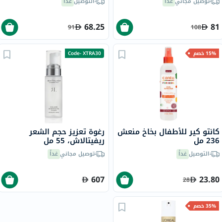
توصيل مجاني
غداً
التوصيل
غداً
مل
68.25
81
91
108
15% خصم
Code- XTRA30
كانتو كير للأطفال بخاخ منعش
رغوة تعزيز حجم الشعر
236 مل
ريفيتالاش، 55 مل
التوصيل
غداً
توصيل مجاني
غداً
607
23.80
28
35% خصم