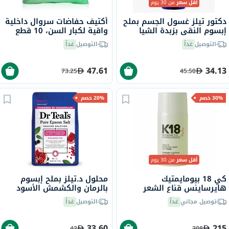
أقل سعر
من 30 يوم
دكتور تيلز غسول الجسم بملح
أكتيف حفاضات سروال داخلية
إبسوم النقي بزبدة الشيا
واقية لكبار السن، 10 قطع
وزيت اللوز 710 مل
التوصيل
غداً
التوصيل
غداً
47.61
34.13
73.25
45.50
30% خصم
20% خصم
أقل سعر
من 30 يوم
كي 18 بيومايمتيك
محلول د.تيلز بملح إبسوم
هايرساينس قناع الشعر
بالرمان والكشمش الأسود
لإصلاح الشعر الجزيئي بدون
للاسترخاء والعناية بالبشرة،
توصيل مجاني
غداً
التوصيل
غداً
شطف 50 مل
1.36 كغ
33.60
215
42
308