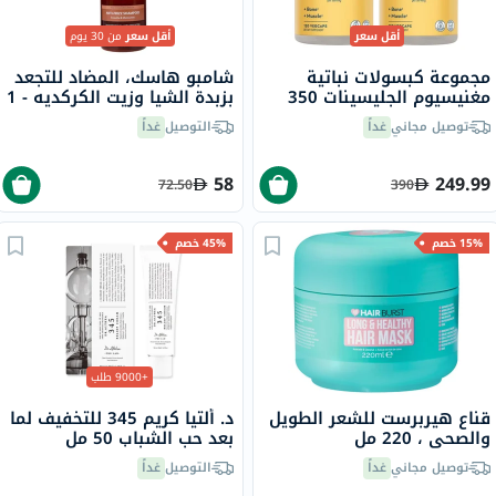
أقل سعر
أقل سعر
من 30 يوم
مجموعة كبسولات نباتية
شامبو هاسك، المضاد للتجعد
مغنيسيوم الجليسينات 350
بزبدة الشيا وزيت الكركديه - 1
مجم سولاراي - 2 × 120
لتر
توصيل مجاني
غداً
التوصيل
غداً
كبسولة
58
249.99
72.50
390
15% خصم
45% خصم
+9000 طلب
قناع هيربرست للشعر الطويل
د. ألتيا كريم 345 للتخفيف لما
والصحي ، 220 مل
بعد حب الشباب 50 مل
توصيل مجاني
غداً
التوصيل
غداً