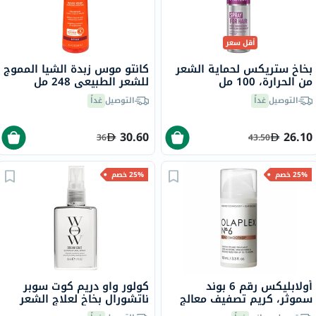
أقل سعر
بخاخ ستريكس لحماية الشعر
كانتو موس زبدة الشيا المموج
من الحرارة، 100 مل
للشعر الطبيعي 248 مل
التوصيل
غداً
التوصيل
غداً
30.60
26.10
36
43.50
25% خصم
25% خصم
أولابليكس رقم 6 بوند
كولور واو دريم كوت سوبر
سموثر، كريم تصفيف معالج
ناتشورال بخاخ لعلاج الشعر
للشعر، يُترك على الشعر، 100
ومضاد التجعد 50 مل