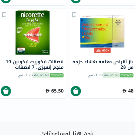
+600 طلب
ياز أقراص مغلفة بغشاء حزمة
لاصقات نيكوريت نيكوتين 10
من 28
ملجم إنفيزي، 7 لاصقات
60 دقيقة
تصلك في
60 دقيقة
تصلك في
65.50
48
نحن هنا لمساعدتك!