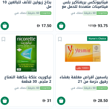
فيتابيوتكس بريغناكير بلس
بخاخ زيولين للأنف للبالغين 10
فيتامينات متعددة للحمل مع
مل
حمض الفوليك وحمض
60 دقيقة
تصلك في
60 دقيقة
تصلك في
الدوكوساهيكسانويك حزمة
مزدوجة من 28 قرص + 28
كبسولة
17.50
93.75
125
Nurse's Choice
+1000 طلب
ياسمين أقراص مغلفة بغشاء
نيكوريت علكة بنكهة النعناع
رقيق حزمة من 21
2 ملجم، 30 قطعة
60 دقيقة
تصلك في
60 دقيقة
تصلك في
31
28.50