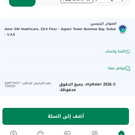
العنوان الرئيسي:
Aster DM Healthcare, 33rd Floor - Aspect Tower Business Bay, Dubai
- U.A.E
كلمنا واتساب
تواصل معنا
رقم الترخيص للإعلان
:
Q4FT7HCT-
©
2026
myAster.
جميع الحقوق
130325
محفوظة.
أضف إلى السلة