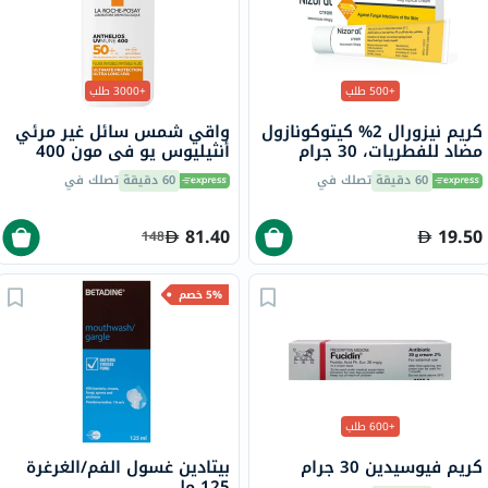
+500 طلب
+3000 طلب
كريم نيزورال 2% كيتوكونازول
واقي شمس سائل غير مرئي
مضاد للفطريات، 30 جرام
أنثيليوس يو في مون 400
لاروش بوزيه، عامل حماية
60 دقيقة
تصلك في
60 دقيقة
تصلك في
50+ - 50 مل
81.40
19.50
148
5% خصم
+600 طلب
كريم فيوسيدين 30 جرام
بيتادين غسول الفم/الغرغرة
125 مل