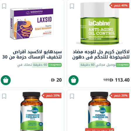
40% خصم
لاكابين كريم جل للوجه مضاد
سيدهايو لاكسيد أقراص
للشيخوخة للتحكم في دهون
لتخفيف الإمساك حزمة من 30
الوجه مع زنك الهيالورونيك
توصيل مجاني
60 دقيقة
60 دقيقة
تصلك في
والنياسيناميد وحمض
الساليسيليك للبشرة الدهنية
50 مل
20
113.40
189
20% خصم
20% خصم
أقل سعر
من 30 يوم