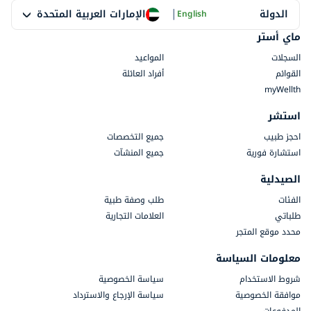
|
الإمارات العربية المتحدة
الدولة
English
ماي أستر
السجلات
المواعيد
القوائم
أفراد العائلة
myWellth
استشر
احجز طبيب
جميع التخصصات
استشارة فورية
جميع المنشآت
الصيدلية
الفئات
طلب وصفة طبية
طلباتي
العلامات التجارية
محدد موقع المتجر
معلومات السياسة
شروط الاستخدام
سياسة الخصوصية
موافقة الخصوصية
سياسة الإرجاع والاسترداد