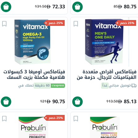
72.33
80.75
131.50
85
25% خصم
25% خصم
فيتاماكس أقراص متعددة
فيتاماكس أوميغا 3 كبسولات
الفيتامينات للرجال، حزمة من
هلامية مكملة بزيت السمك
60
1000 ملجم حزمة من 60
توصيل مجاني
غداً
60 دقيقة
تصلك في
90.75
85.13
121
113.50
25% خصم