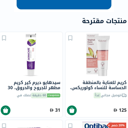
منتجات مقترحة
كريم للعناية بالمنطقة
سيدهايو ديرم كير كريم
الحساسة للنساء كولوريكس،
مطهر للجروح والحروق، 30
50 جرام
جرام
توصيل مجاني
غداً
60 دقيقة
تصلك في
31
125
20% خصم