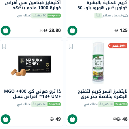
كريم للعناية بالبشرة
أكتيفايز فيتامين سي أقراص
كولوريكس هوروبـيتو، 50
فوارة 1000 ملجم بنكهة
جرام
البرتقال حزمة من 20
توصيل مجاني
غداً
60 دقيقة
تصلك في
28.80
125
36
20% خصم
نايتشرز أنسر كريم لتفتيح
ذا ترو هوني كو. 400+ MGO
البشرة بخلاصة جذر عرق
13+ UMF™ أقراص عسل
السوس، مقاوم لعلامات
مانوكا 2.8 جرام 8 أقراص
60 دقيقة
تصلك في
60 دقيقة
تصلك في
التقدم في السن، 50 مل
49
48
60