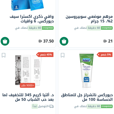
مرهم موضعي سوبيروسين
واقي ذكري اكسترا سيف
2%، 15 جرام
ديوركس، 6 واقيات
60 دقيقة
تصلك في
60 دقيقة
تصلك في
37.50
21
5% خصم
45% خصم
+9000 طلب
ديوركس ناتشرلز جل للمناطق
د. ألتيا كريم 345 للتخفيف لما
الحساسة 100 مل
بعد حب الشباب 50 مل
60 دقيقة
تصلك في
التوصيل
غداً