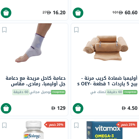
16.20
60.60
27
101
أوليمبا ضمادة كريب مرنة -
دعامة كاحل مريحة مع دعامة
بيج 5 ياردات 1 قطعة s OEY-
جل أوليمبا، رمادي، مقاس
111-4
صغير، OFS-911
60 دقيقة
تصلك في
توصيل مجاني
60 دقيقة
129
4.50
25% خصم
20% خصم