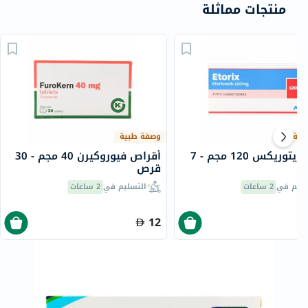
منتجات مماثلة
بية
وصفة طبية
أقراص إيتوريكس 120 مجم - 7
أقراص فيوروكيرن 40 مجم - 30
قرص
سليم في
2 ساعات
التسليم في
2 ساعات
12