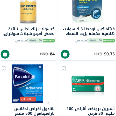
فيتاماكس أوميغا 3 كبسولات
كبسولات زنك نحاس نباتية
هلامية مكملة بزيت السمك
بحمض أمينو شيلات سولاراي،
1000 ملجم حزمة من 60
100 كبسولة
60 دقيقة
تصلك في
60 دقيقة
تصلك في
84
90.75
105
121
+2000 طلب
أسبرين بروتكت أقراص 100
بانادول أقراص أدفانس
ملجم، 30 قرص
باراسيتامول 500 ملجم