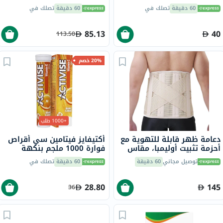
للنساء، مرة واحدة يوميًا،
60 دقيقة
تصلك في
60 دقيقة
تصلك في
حزمة من 60
85.13
40
113.50
20% خصم
+1000 طلب
دعامة ظهر قابلة للتهوية مع
أكتيفايز فيتامين سي أقراص
أحزمة تثبيت أوليمبا، مقاس
فوارة 1000 ملجم بنكهة
صغير، OWB-514
البرتقال حزمة من 20
توصيل مجاني
60 دقيقة
60 دقيقة
تصلك في
28.80
145
36