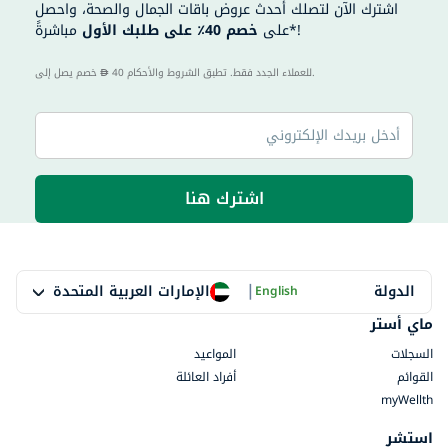
اشترك الآن لتصلك أحدث عروض باقات الجمال والصحة، واحصل
مباشرةً*!
على
خصم 40٪ على طلبك الأول
40 للعملاء الجدد فقط. تطبق الشروط والأحكام.
خصم يصل إلى
اشترك هنا
|
الإمارات العربية المتحدة
الدولة
English
ماي أستر
السجلات
المواعيد
القوائم
أفراد العائلة
myWellth
استشر