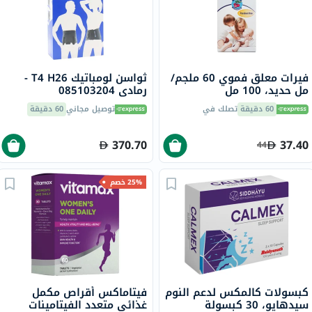
فيرات معلق فموي 60 ملجم/
ثواسن لومباتيك T4 H26 -
مل حديد، 100 مل
رمادي 085103204
60 دقيقة
تصلك في
توصيل مجاني
60 دقيقة
370.70
37.40
44
25% خصم
كبسولات كالمكس لدعم النوم
فيتاماكس أقراص مكمل
سيدهايو، 30 كبسولة
غذائي متعدد الفيتامينات