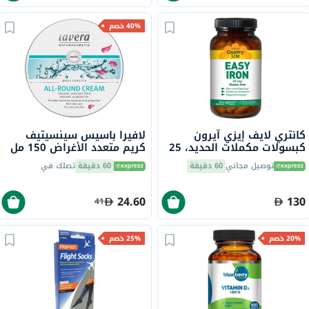
40% خصم
كانتري لايف إيزي آيرون
لافيرا باسيس سينسيتيف
كبسولات مكملات الحديد، 25
كريم متعدد الأغراض 150 مل
ملجم، لعلاج نقص الحديد،
توصيل مجاني
60 دقيقة
60 دقيقة
تصلك في
حزمة من 90
24.60
130
41
20% خصم
25% خصم