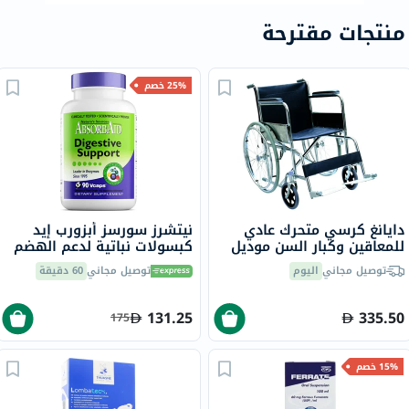
منتجات مقترحة
25% خصم
دايانغ كرسي متحرك عادي
نيتشرز سورسز أبزورب إيد
للمعاقين وكبار السن موديل
كبسولات نباتية لدعم الهضم
DY01809-46
حزمة من 90 كبسولة
توصيل مجاني
اليوم
توصيل مجاني
60 دقيقة
131.25
335.50
175
15% خصم