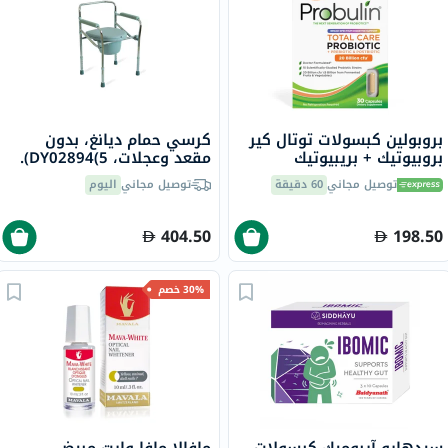
بروبولين كبسولات توتال كير
كرسي حمام ديانغ، بدون
بروبيوتيك + بريبيوتيك
مقعد وعجلات، DY02894(5).
وبوستبيوتيك لدعم الهضم
توصيل مجاني
60 دقيقة
توصيل مجاني
اليوم
حزمة من 30 كبسولة
404.50
198.50
30% خصم
سيدهايو آيبوميك كبسولات
مافالا مافا-وايت مبيض