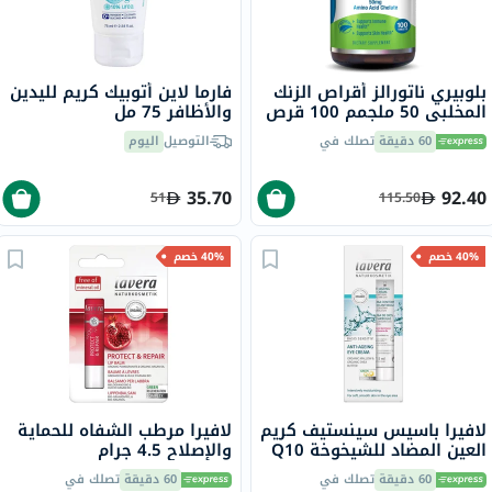
بلوبيري ناتورالز أقراص الزنك
فارما لاين أتوبيك كريم لليدين
المخلبي 50 ملجمم 100 قرص
والأظافر 75 مل
B0272
60 دقيقة
تصلك في
التوصيل
اليوم
35.70
92.40
51
115.50
40% خصم
40% خصم
لافيرا باسيس سينستيف كريم
لافيرا مرطب الشفاه للحماية
العين المضاد للشيخوخة Q10
والإصلاح 4.5 جرام
15 مل
60 دقيقة
تصلك في
60 دقيقة
تصلك في