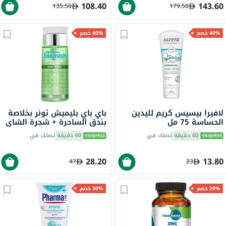
108.40
143.60
135.50
179.50
40% خصم
40% خصم
لافيرا بيسيس كريم لليدين
باي باي بليميش تونر بخلاصة
الحساسة 75 مل
بندق الساحرة + شجرة الشاي
لموازنة البشرة 130 مل
60 دقيقة
تصلك في
60 دقيقة
تصلك في
28.20
13.80
47
23
20% خصم
30% خصم