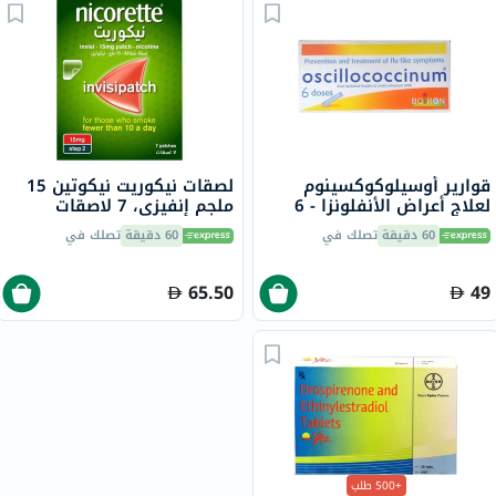
قوارير أوسيلوكوكسينوم
لصقات نيكوريت نيكوتين 15
لعلاج أعراض الأنفلونزا - 6
ملجم إنفيزي، 7 لاصقات
قوارير
60 دقيقة
تصلك في
60 دقيقة
تصلك في
65.50
49
+500 طلب