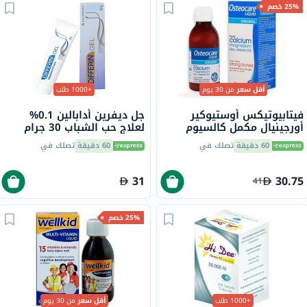
25% خصم
أقل سعر
من 30 يوم
+1000 طلب
فيتابيوتيكس أوستيوكير
جل ديفرين أدابالين 0.1%
أورجينيال مكمل كالسيوم
لعلاج حب الشباب 30 جرام
سائل بنكهة البرتقال، لقوة
60 دقيقة
تصلك في
60 دقيقة
تصلك في
العظام 200 مل
31
30.75
41
25% خصم
+1000 طلب
أقل سعر
من 30 يوم