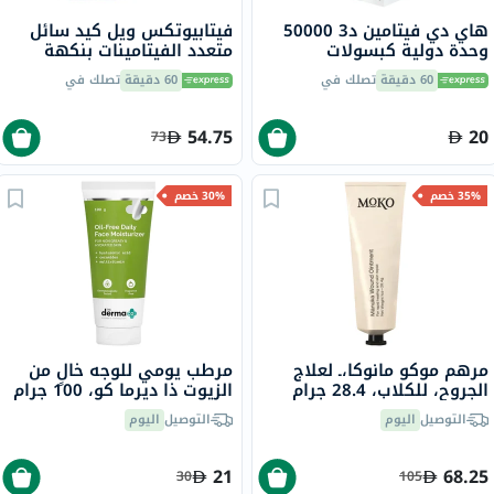
هاي دي فيتامين د3 50000
فيتابيوتكس ويل كيد سائل
وحدة دولية كبسولات
متعدد الفيتامينات بنكهة
جيلاتينية ناعمة 8 كبسولات
البرتقال للأطفال 150 مل
60 دقيقة
تصلك في
60 دقيقة
تصلك في
54.75
20
73
35% خصم
30% خصم
مرهم موكو مانوكا،ـ لعلاج
مرطب يومي للوجه خالٍ من
الجروح، للكلاب، 28.4 جرام
الزيوت ذا ديرما كو، 100 جرام
التوصيل
اليوم
التوصيل
اليوم
21
68.25
30
105