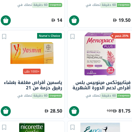
لتخفيف الحمى والألم، 24
60 دقيقة
تصلك في
60 دقيقة
تصلك في
قرص
14
19.50
25% خصم
Nurse's Choice
+1000 طلب
فيتابيوتكس مينوبيس بلس
ياسمين أقراص مغلفة بغشاء
أقراص لدعم الدورة الشهرية
رقيق حزمة من 21
أثناء وبعد انقطاع الطمث
60 دقيقة
تصلك في
60 دقيقة
تصلك في
حزمة من 56
28.50
81.75
109