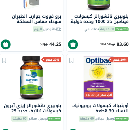
بلوبيري ناتشورالز كبسولات
برو فووت جوارب الطيران
فيتامين د3 1000 وحدة دولية،
سوداء مقاس المملكة
100 قطعة
المتحدة 8-11، زوج واحد
60 دقيقة
تصلك في
التوصيل
اليوم
P72002/2
44.25
83.60
59
104.50
20% خصم
20% خصم
أقل سعر
من 30 يوم
أوبتيباك كبسولات بروبيوتيك
بلوبيري ناتشورالز إيزي آيرون
للنساء 30 قطعة
كبسولات نباتية، حديد 25
ملجم، 90 قطعة B0265
توصيل مجاني
60 دقيقة
توصيل مجاني
60 دقيقة