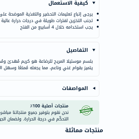
كيفية الاستعمال
يرجى إتباع تعليمات التحضير والتغذية الموضحة على
تجنب التخزين لفترات طويلة في درجات حرارة عالية ج
يجب استخدامه خلال 4 أسابيع من الفتح
التفاصيل
بلسم موستيلا المريح للرضاعة هو كريم مُهدئ ومُجدد ل
يتميز بقوام غني وناعم، مما يجعله مُمتعًا وسهل الاستخدام. مصنوع من مكونات نباتية 100
المواصفات
منتجات أصلية 100٪
نحن نقوم بتوفير جميع منتجاتنا مباشر
التحكّم في درجة الحرارة. ولضمان الج
منتجات مماثلة