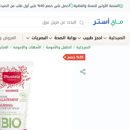
المنصة الأولى للصحة والعافية
احصل على خصم 40% على أول طلب من الصيدلية أونلاين استخدم الكود: NEW40
الصيدلية
احجز طبيب
بوابة الصحة
البصريات
العروض و
الصيدلية
/
الطفل والأمومة
/
الأمهات والأمومة
/
العناي
%35 خصم