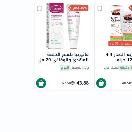
35% خصم
 سعر
من 30 يوم
بالمرز كريم الصدر 4.4
ماتيرنيا بلسم الحلمة
المهدئ والوقائي 20 مل
يقة
تصلك في
التوصيل
اليوم
43.88
67.50
48.50