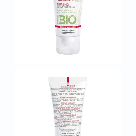
العظام
والمفاصل
المخ
والذاكرة
صحة
القلب
دعم
مرضى
السكري
دعم
الكلى
والمسالك
البولية
دعم
الكبد
صحة