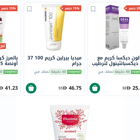
خسارة
خصم
15% خصم
15% خصم
الوزن
فحص
صحي
روتيني
باقة
أقل
القلب
لون ديكسا كريم مع
ميديا بيرلين كريم 100 37
الصحي
 ديكسبانثينول لترطيب
جرام
أونصة 125 جرام
الحلمات المتشققة 30
Original
60 دقيقة
تصلك في
60 دقيقة
تصلك في
60 دق
م
IV
اختبار
41.23
46.75
25
55
32
التحسس
الغذائي
الحالة
الصحية
البشرة
والشعر