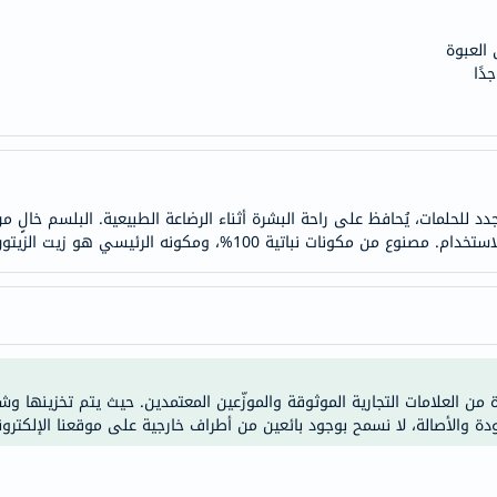
doppelherz
 العبوة
NMN
دًا
dessert-
essence
Biochem
SVR
skinceuticals
لحلمات، يُحافظ على راحة البشرة أثناء الرضاعة الطبيعية. البلسم خالٍ من الع
feel
%، ومكونه الرئيسي هو زيت الزيتون، المعروف بخصائصه المُغذية.
true-
honey
الصحة
والمكملات
أساسيات
ة من العلامات التجارية الموثوقة والموزّعين المعتمدين. حيث يتم تخزينها و
العناية
ودة والأصالة، لا نسمح بوجود بائعين من أطراف خارجية على موقعنا الإلكترون
الصحية
باقة