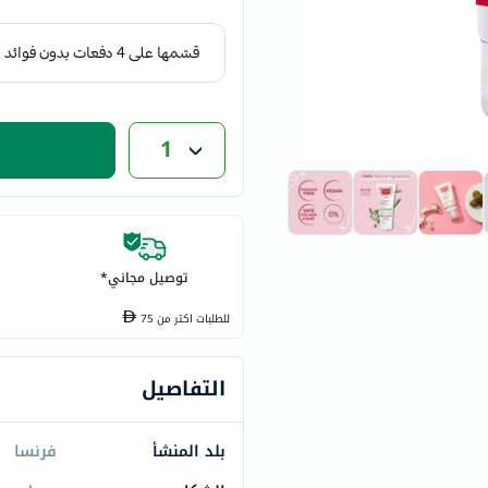
eucerin
vitabiotics
bioderma
vichy
now
1
acm
dymatize
isdin
priorin
توصيل مجاني*
medicube
country-
للطلبات اكتر من
75
life
blueberry-
التفاصيل
naturals
bepanthen
بلد المنشأ
فرنسا
21st-