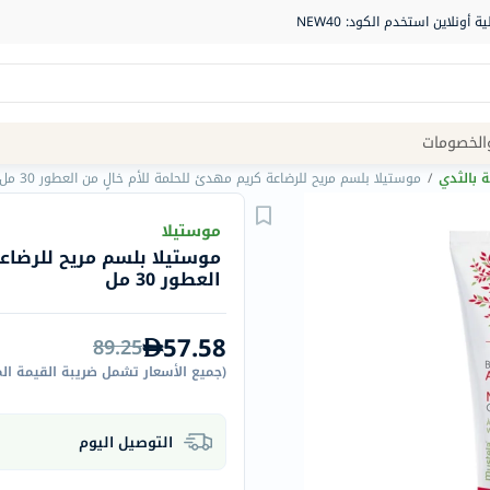
Site
الخصومات
Navigation
ة بالثدي
/
موستيلا بلسم مريح للرضاعة كريم مهدئ للحلمة للأم خالٍ من العطور 30 مل
الصيدلية
موستيلا
موستيلا بلسم مريح للرضاعة
الماركات
العطور 30 مل
NDL
Humantara
57.58
89.25
carroten
(
جميع الأسعار تشمل ضريبة القيمة ال
betadine
La
التوصيل اليوم
Roche
Posay