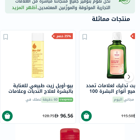
نحن نقوم بتوفير جميع منتجاتنا مباشرة من العلامات
التجارية الموثوقة والموزّعين المعتمدين.
أظهر المزيد
منتجات مماثلة
25% خصم
 زيت تدليك لعلامات تمدد
بيو-أويل زيت طبيعي للعناية
الجلد لجميع أنواع البشرة 100
بالبشرة لعلاج الندبات وعلامات
التمدد 200 مل
يل مجاني
اليوم
60 دقيقة
تصلك في
96.56
128.75
115.50