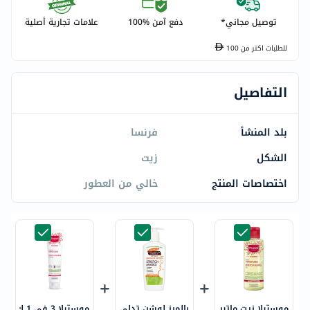
توصيل مجاني*
دفع آمن %100
علامات تجارية أصلية
للطلبات اكتر من
100
التفاصيل
بلد المنشأ
فرنسا
الشكل
زيت
اختصاصات المنتج
خالي من العطور
موستيلا زيت ماتير
بالمرز لوشن تدلي
موستيلا 3 في 1 ك