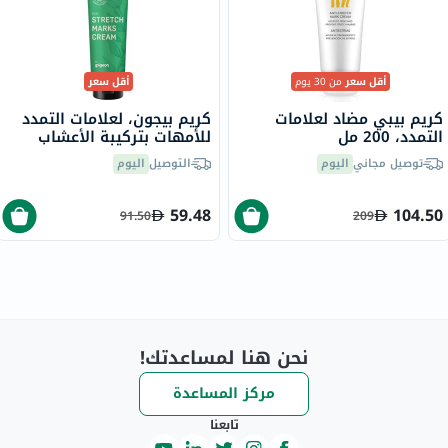
أقل سعر
من 30 يوم
أقل سعر
كريم بيبي مضاد لعلامات
كريم بيجون، لعلامات التمدد
التمدد، 200 مل
للأمهات بتركيبة الأعشاب
الطبيعية، 150 مل
توصيل مجاني
اليوم
التوصيل
اليوم
59.48
104.50
91.50
209
نحن هنا لمساعدتك!
مركز المساعدة
تابعنا