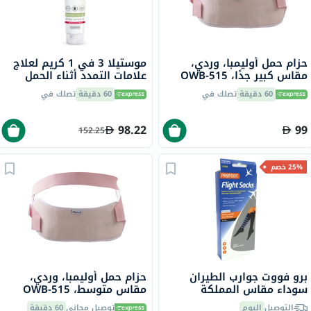
حزام حمل أوليمبا، وردي،
موستيلا 3 في 1 كريم لعلاج
مقاس كبير جدًا، OWB-515
علامات التمدد أثناء الحمل
خالي من العطور 150 مل
60 دقيقة
تصلك في
60 دقيقة
تصلك في
98.22
99
152.25
25% خصم
برو فووت جوارب الطيران
حزام حمل أوليمبا، وردي،
سوداء مقاس المملكة
مقاس متوسط، OWB-515
المتحدة 8-11، زوج واحد
التوصيل
اليوم
توصيل مجاني
60 دقيقة