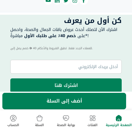
كن أول من يعرف
اشترك الآن لتصلك أحدث عروض باقات الجمال والصحة، واحصل
مباشرةً*!
على
خصم 40٪ على طلبك الأول
40 للعملاء الجدد فقط. تطبق الشروط والأحكام.
خصم يصل إلى
اشترك هنا
أضف إلى السلة
|
الإمارات العربية المتحدة
الدولة
English
ماي أستر
الصفحة الرئيسية
الفئات
بوابة الصحة
السلة
الحساب
السجلات
المواعيد