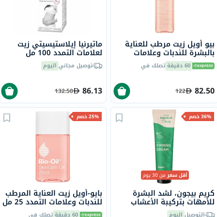
بيو أويل زيت مرطب للعناية
ماتيرنيا إيلاستيسيتي زيت
بالبشرة للندبات وعلامات
لعلامات التمدد 100 مل
التمدد 200 مل
60 دقيقة
تصلك في
توصيل مجاني
اليوم
86.13
82.50
132.50
122
36% خصم
25% خصم
أقل سعر
من 30 يوم
كريم بيجون، لشد البشرة
بايو-أويل زيت العناية المرطب
للأمهات بتركيبة الأعشاب
للندبات وعلامات التمدد 25 مل
الطبيعية، 150 مل
التوصيل
اليوم
60 دقيقة
تصلك في