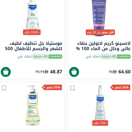
أقل سعر
من 30 يوم
+2000 طلب
لانسينو كريم لانولين بنقاء
موستيلا جل تنظيف لطيف
عالي وخال من الماء 100 %
للشعر والجسم للأطفال 500
لعلاج الحلمات المتقرحة
مل
60 دقيقة
تصلك في
60 دقيقة
تصلك في
والبشرة الجافة والمتشققة
40 مل
48.87
64.60
75.75
76
35% خصم
35% خصم
+700 طلب