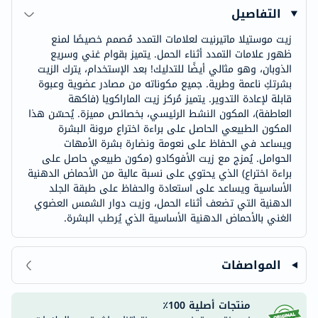
التفاصيل
زيت موستيلا ماتيرنيت لعلامات التمدد مُصمم خصيصًا لمنع
ظهور علامات التمدد أثناء الحمل. يتميز بقوام غني وسريع
الذوبان، وهو مثالي أيضًا للتدليك! بعد الإستخدام، يترك الزيت
بشرتكِ ناعمة وطرية. جميع مكوناته من مصادر عضوية وعبوة
قابلة لإعادة التدوير. يتميز مُركز زيت الماراكويا (فاكهة
العاطفة)، المكون النشط الرئيسي، بخصائص مميزة. يُحسّن هذا
المكون الطبيعي الحاصل على براءة اختراع مرونة البشرة
ويساعد في الحفاظ على نعومة ونضارة بشرة الأمهات
الحوامل. يُمزج مع زيت الأفوكادو (مكون طبيعي حاصل على
براءة اختراع) الذي يحتوي على نسبة عالية من الأحماض الدهنية
الأساسية ويساعد على استعادة والحفاظ على طبقة الجلد
الدهنية التي تضعف أثناء الحمل، وزيت دوار الشمس العضوي
الغني بالأحماض الدهنية الأساسية الذي يُرطب البشرة.
المواصفات
منتجات أصلية 100٪