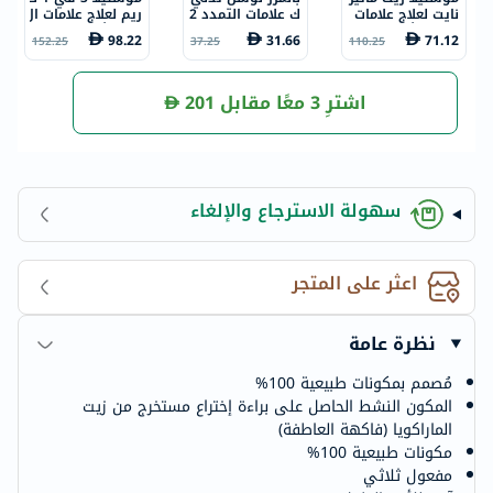
نايت لعلاج علامات
ك علامات التمدد 2
ريم لعلاج علامات ال
التمدد أثناء الحمل
50 مل
تمدد أثناء الحمل
98.22
31.66
71.12
152.25
37.25
110.25
خالي من العطور 1
خالي من العطور 1
05 مل
50 مل
اشترِ 3 معًا مقابل
201
سهولة الاسترجاع والإلغاء
اعثر على المتجر
نظرة عامة
مُصمم بمكونات طبيعية 100%
المكون النشط الحاصل على براءة إختراع مستخرج من زيت
الماراكويا (فاكهة العاطفة)
مكونات طبيعية 100%
مفعول ثلاثي