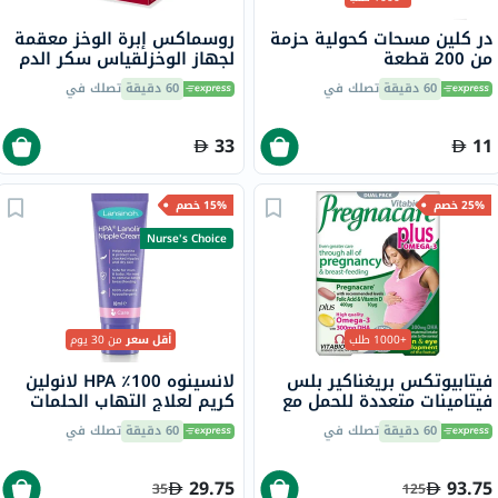
در كلين مسحات كحولية حزمة
روسماكس إبرة الوخز معقمة
من 200 قطعة
لجهاز الوخزلقياس سكر الدم
حزمة من 50
60 دقيقة
تصلك في
60 دقيقة
تصلك في
33
11
25% خصم
15% خصم
Nurse's Choice
+1000 طلب
أقل سعر
من 30 يوم
فيتابيوتكس بريغناكير بلس
لانسينوه 100٪؜ HPA لانولين
فيتامينات متعددة للحمل مع
كريم لعلاج التهاب الحلمات
حمض الفوليك وحمض
وجفاف وتشقق الجلد 10 مل
60 دقيقة
تصلك في
60 دقيقة
تصلك في
الدوكوساهيكسانويك حزمة
مزدوجة من 28 قرص + 28
كبسولة
29.75
93.75
35
125