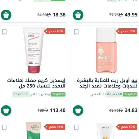
18.38
49.95
24.50
77.75
30% خصم
40% خصم
بيو أويل زيت للعناية بالبشرة
إيسدين كريم مضاد لعلامات
للندبات وعلامات تمدد الجلد
التمدد للنساء 250 مل
60 مل
60 دقيقة
تصلك في
توصيل مجاني
60 دقيقة
113.40
34.83
189
49.75
50% خصم
35% خصم