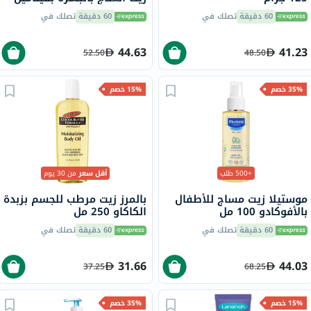
إي 60 مل
60 دقيقة
تصلك في
60 دقيقة
تصلك في
44.63
41.23
52.50
48.50
35% خصم
15% خصم
+500 طلب
أقل سعر
من 30 يوم
موستيلا زيت مساج للأطفال
بالمرز زيت مرطب للجسم بزبدة
بالأفوكادو 100 مل
الكاكاو 250 مل
60 دقيقة
تصلك في
60 دقيقة
تصلك في
31.66
44.03
37.25
68.25
15% خصم
35% خصم