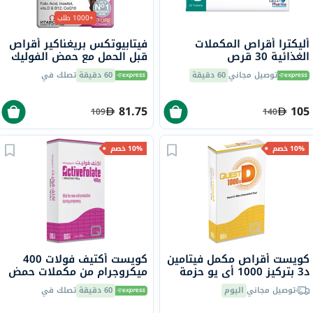
+1000 طلب
أليكترا أقراص المكملات
فيتابيوتكس بريغناكير أقراص
الغذائية 30 قرص
قبل الحمل مع حمض الفوليك
لتحسين الخصوبة والتكاثر
توصيل مجاني
60 دقيقة
60 دقيقة
تصلك في
حزمة من 30
81.75
105
109
140
10% خصم
10% خصم
كويست أقراص مكمل فيتامين
كويست أكتيف فولات 400
د3 بتركيز 1000 أي يو حزمة
ميكروجرام من مكملات حمض
من 60 قرص
الفوليك كويست، حزمة من 60
توصيل مجاني
اليوم
60 دقيقة
تصلك في
قرص