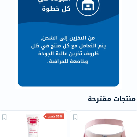
منتجات مقترحة
35% خصم