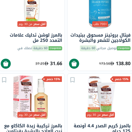
+700 طلب
أقل سعر
من 30 يوم
فيتال بروتينز مسحوق ببتيدات
بالمرز لوشن تدليك علامات
الكولاجين للشعر والبشرة
التمدد 250 مل
والأظافر 284 جرام
توصيل مجاني
60 دقيقة
60 دقيقة
تصلك في
31.66
138.80
37.25
173.50
15% خصم
15% خصم
أقل سعر
من 30 يوم
أقل سعر
من 30 يوم
بالمرز كريم الصدر 4.4 أونصة
بالمرز تركيبة زبدة الكاكاو مع
125 جرام
زيت العلاج بالبشرة بفيتامين