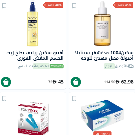
45% خصم
40% خصم
سكين1004 مدغشقر سينتيلا
أفينو سكين ريليف بخاخ زيت
أمبولة مصل مهدئ للوجه
الجسم المغذي الفوري
100 مل
للبشرة الجافة والحساسة 200
التوصيل
اليوم
60 دقيقة
تصلك في
مل
45
62.98
75
114.50
+1000 طلب