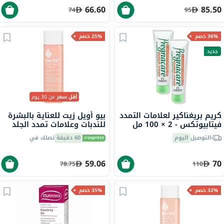
66.60
85.50
74
95
36% خصم
25% خصم
جديد
أقل سعر
من 30 يوم
كريم بريغناكير لعلامات التمدد
بيو أويل زيت للعناية بالبشرة
فيتابيوتكس - 2 × 100 مل
للندبات وعلامات تمدد الجلد
وتفاوت لون البشرة 125 مل
التوصيل
اليوم
60 دقيقة
تصلك في
59.06
70
78.75
110
32% خصم
35% خصم