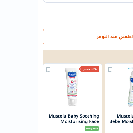
اعلمني عند التوفر
35% خصم
Mustela Baby Soothing
Mustel
Moisturising Face
Bebe Moist
Cream For Sensitive
Skin, Fragrance-Free