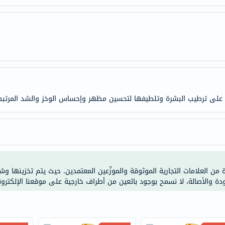
doppelherz
NMN
dessert-
essence
Biochem
SVR
skinceuticals
ى ترطيب البشرة وتلطيفها لتحسين مظهر وإحساس الوخز والشد المرتبط ب
feel
true-
honey
الصحة
والمكملات
ة من العلامات التجارية الموثوقة والموزّعين المعتمدين. حيث يتم تخزينها و
أساسيات
ودة والأصالة، لا نسمح بوجود بائعين من أطراف خارجية على موقعنا الإلكترون
العناية
الصحية
باقة