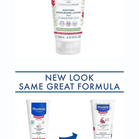
العظام
والمفاصل
المخ
والذاكرة
صحة
القلب
دعم
مرضى
السكري
دعم
الكلى
والمسالك
البولية
دعم
الكبد
صحة