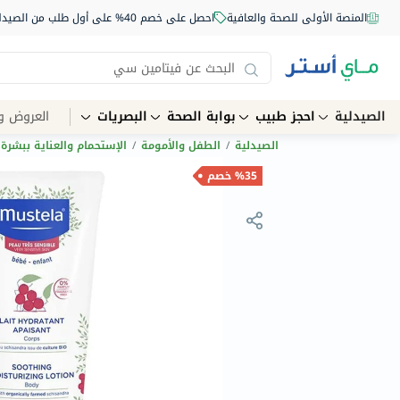
المنصة الأولى للصحة والعافية
احصل على خصم 40% على أول طلب من الصيدلية أونلاين استخدم الكود: NEW40
الصيدلية
احجز طبيب
بوابة الصحة
البصريات
العروض و
الصيدلية
/
الطفل والأمومة
/
الإستحمام والعناية ببشرة 
%35 خصم