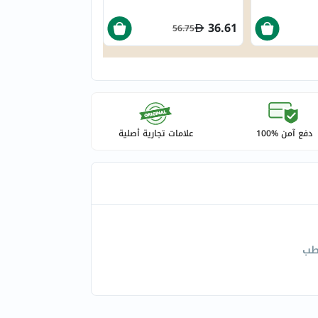
40ml
36.61
56.75
دفع آمن %100
علامات تجارية أصلية
طب