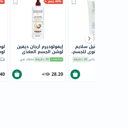
35% خصم
40% خصم
40% 
لوشن روير سنيل سلايم
إيفولوديرم أرجان ديفين
لوف
المرطب والمقوي للجسم،
لوشن الجسم المغذي
لوشن
200 مل
للغاية 500 مل
توصيل مجاني
30 دقيقة
30 دقيقة
تصلك في
.40
28.20
101.40
47
156