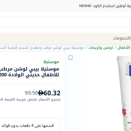
Site
الخصومات
Navigation
الأطفال
/
لوشن وكريمات
/
موستيلا بيبي لوشن مرطب ومهدئ للجسم للبشرة الحساسة لل
الصيدلية
موستيلا
موستيلا بيبي لوشن مرطب
الماركات
للأطفال حديثي الولادة 200 مل
NDL
Humantara
60.32
93.50
carroten
(
جميع الأسعار تشمل ضريبة القيمة ال
betadine
La
Roche
Posay