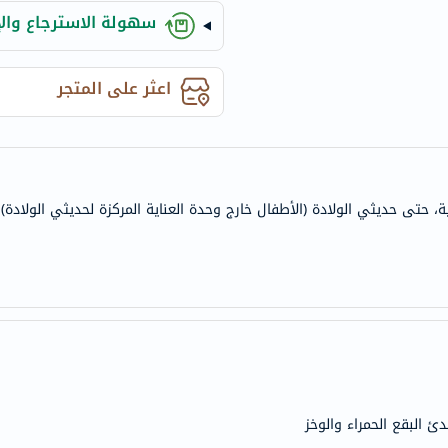
anua
سهولة الاسترجاع والإ
theordinary
neocell
اعثر على المتجر
K18
uriage
planet-
paleo
egoqv
حتى حديثي الولادة (الأطفال خارج وحدة العناية المركزة لحديثي الولادة)
optimumnutrition
olaplex
solaray
cosrx
vitalproteins
optibac
OMRON
fino
ئ البقع الحمراء والوخز
Goongbe