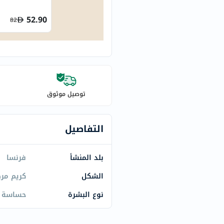
century
accu-
52.90
82
chek
activise
acuvue
annemarie-
borlind
توصيل موثوق
webber-
naturals
aveeno
التفاصيل
freestylelibre
cetaphil
بلد المنشأ
فرنسا
CHalpha
الشكل
كريم مر
cerave
dralthea
نوع البشرة
حساسة
mustela
celimax