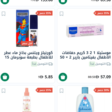
35% خصم
35% خصم
أقل سعر
موستيلا 1 2 3 كريم حفاضات
كورنيلز ويلنس بخاخ ماء عطر
الأطفال بفيتامين بارير 2 × 50
للأطفال بطبعة سوبرمان 15
مل حزمة ترويجية من 2
مل
التوصيل
غداً
التوصيل
غداً
5.85
57.09
9
88.50
30% خصم
25% خصم