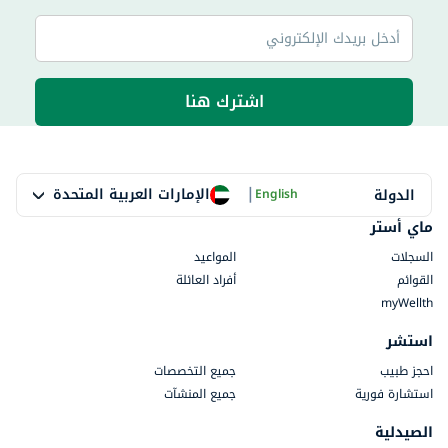
اشترك هنا
|
الإمارات العربية المتحدة
الدولة
English
ماي أستر
السجلات
المواعيد
القوائم
أفراد العائلة
myWellth
استشر
احجز طبيب
جميع التخصصات
استشارة فورية
جميع المنشآت
الصيدلية