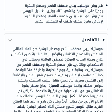
قم برش موستيلا بيبي مصفف الشعر ومعطر البشرة
يوميًا على البشرة والشعر، أثناء روتين الغسيل اليومي.
قم برش موستيلا بيبي مصفف الشعر ومعطر البشرة
لإنعاش بشرة طفلك بلطف أو لتصفيف الشعر.
التفاصيل
موستيلا بيبي مصفف الشعر ومعطر البشرة هو الماء المثالي
المنعش والمصمم للأطفال والرضع. إنها مناسبة حتى للأطفال
خارج وحدة العناية المركزة لحديثي الولادة وممتعة في
الاستخدام. وبالتالي، فإن معطر البشرة ومصفف الشعر من
موستيلا يعد بمثابة عناية يومية لطيفة ولطيفة منذ الولادة.
كما أنه مناسب لإنعاش وتنعيم وتحسين شعر الطفل بالإضافة
إلى التخلص بسرعة من جميع بقايا الحليب المنظف وتحفيز
حواس طفلك برائحة موستيلا المميزة. بخاخ معطر بشرة
الأطفال من موستيلا عبارة عن تركيبة متعددة الأغراض تم
تطويرها خصيصًا لتكمل روتين النظافة اليومي لطفلك منذ
الأيام الأولى من حياته. أولاً وقبل كل شيء، يعد هذا المنتج
الفريد مثاليًا لتوفير شعور منعش أثناء تعطير البشرة بلطف.
يحتوي هذا الرذاذ المملوء بزهرة البابونج العضوية على رائحة