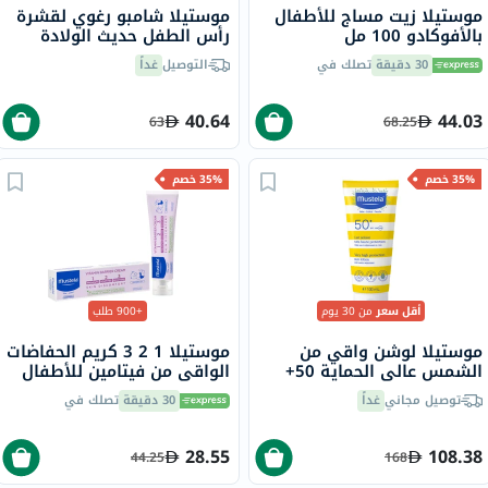
موستيلا زيت مساج للأطفال
موستيلا شامبو رغوي لقشرة
بالأفوكادو 100 مل
رأس الطفل حديث الولادة
لطيف على العينين خالي من
30 دقيقة
تصلك في
التوصيل
غداً
العطور 150 مل
40.64
44.03
63
68.25
35% خصم
35% خصم
أقل سعر
من 30 يوم
+900 طلب
موستيلا لوشن واقي من
موستيلا 1 2 3 كريم الحفاضات
الشمس عالي الحماية 50+
الواقي من فيتامين للأطفال
للوجه والجسم، مقاوم للماء،
50 مل
توصيل مجاني
غداً
30 دقيقة
تصلك في
100 مل
28.55
108.38
44.25
168