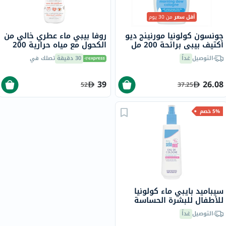
أقل سعر
من 30 يوم
جونسون كولونيا مورنينج ديو
روفا بيبي ماء عطري خالي من
أكتيف بيبي برائحة 200 مل
الكحول مع مياه حرارية 200
مل
التوصيل
غداً
30 دقيقة
تصلك في
39
26.08
52
37.25
5% خصم
سيباميد بايبي ماء كولونيا
للأطفال للبشرة الحساسة
250 مل
التوصيل
غداً