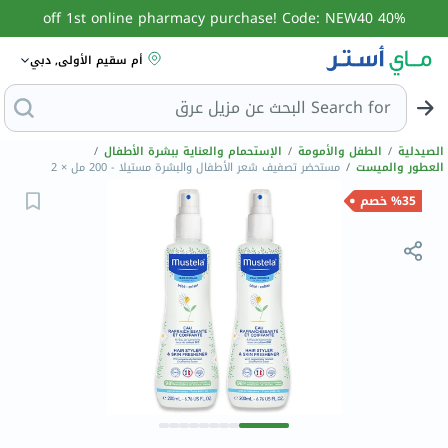
40% off 1st online pharmacy purchase! Code: NEW40
أم سقيم الأولى, دبي
Search for
البحث عن مزي
الصيدلية
/
الطفل والأمومة
/
الإستحمام والعناية ببشرة الأطفال
/
العطور والميست
/
مستحضر تصفيف شعر الأطفال والبشرة مستيلا - 200 مل × 2
%35 خصم