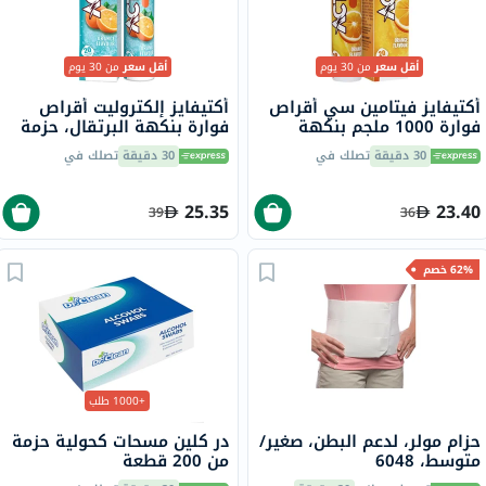
أقل سعر
من 30 يوم
أقل سعر
من 30 يوم
أكتيفايز فيتامين سي أقراص
أكتيفايز إلكتروليت أقراص
فوارة 1000 ملجم بنكهة
فوارة بنكهة البرتقال، حزمة
البرتقال حزمة من 20
من 20
30 دقيقة
تصلك في
30 دقيقة
تصلك في
25.35
23.40
39
36
62% خصم
+1000 طلب
حزام مولر، لدعم البطن، صغير/
در كلين مسحات كحولية حزمة
متوسط، 6048
من 200 قطعة