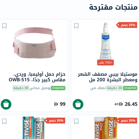
منتجات مقترحة
35% خصم
+700 طلب
موستيلا بيبي مصفف الشعر
حزام حمل أوليمبا، وردي،
ومعطر البشرة 200 مل
مقاس كبير جدًا، OWB-515
30 دقيقة
تصلك في
توصيل مجاني
30 دقيقة
99
26.45
41
35% خصم
35% خصم