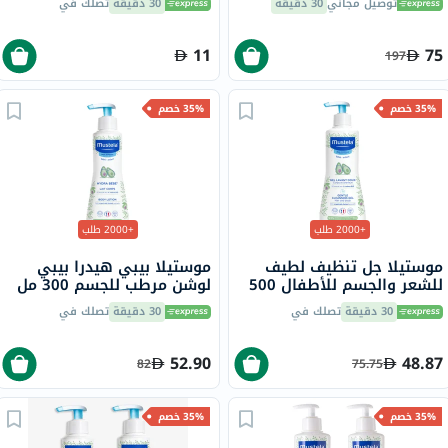
توصيل مجاني
30 دقيقة
30 دقيقة
تصلك في
11
75
197
35% خصم
35% خصم
+2000 طلب
+2000 طلب
موستيلا جل تنظيف لطيف
موستيلا بيبي هيدرا بيبي
للشعر والجسم للأطفال 500
لوشن مرطب للجسم 300 مل
مل
30 دقيقة
تصلك في
30 دقيقة
تصلك في
52.90
48.87
82
75.75
35% خصم
35% خصم