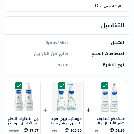
للطلبات اكتر من
75
التفاصيل
الشكل
Spray/Mist
اختصاصات المنتج
خالي من البارابين
نوع البشرة
عادية
مستحضر تصفيف
موستيلا بيبي هيد
جل التنظيف اللطي
شعر الأطفال والب
را بيبي لوشن مرط
ف للأطفال موستي
شرة مستيلا - 200
ب ومهدئ للجسم
لا، غسول للشعر و
97.57
105.80
52.90
151.25
164
82
مل × 2
للبشرة العادية 30
الجسم - 500 مل ×