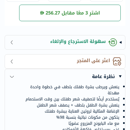
0 مل حزمة ترويجي
2
ة من 2
اشترِ 3 معًا مقابل
256.27
سهولة الاسترجاع والإلغاء
اعثر على المتجر
نظرة عامة
ينعش ويرطب بشرة طفلك بلطف في خطوة واحدة
مهدئة
يُستخدم أيضًا لتصفيف شعر طفلك بين وقت الاستحمام
ينعش بشرة الطفل بلطف + يصفف شعر الطفل
الإضافة المثالية لروتين العناية ببشرة طفلك
يتكون من مكونات نباتية بنسبة 98%
مع ماء البابونج المزروع عضويًا
غني بمستخلص فاكهة الأفوكادو