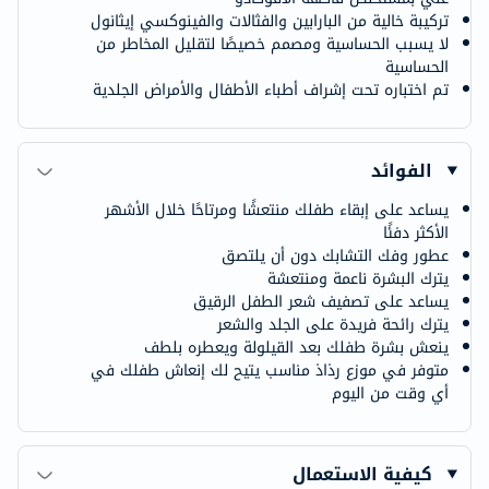
تركيبة خالية من البارابين والفثالات والفينوكسي إيثانول
لا يسبب الحساسية ومصمم خصيصًا لتقليل المخاطر من
الحساسية
تم اختباره تحت إشراف أطباء الأطفال والأمراض الجلدية
الفوائد
يساعد على إبقاء طفلك منتعشًا ومرتاحًا خلال الأشهر
الأكثر دفئًا
عطور وفك التشابك دون أن يلتصق
يترك البشرة ناعمة ومنتعشة
يساعد على تصفيف شعر الطفل الرقيق
يترك رائحة فريدة على الجلد والشعر
ينعش بشرة طفلك بعد القيلولة ويعطره بلطف
متوفر في موزع رذاذ مناسب يتيح لك إنعاش طفلك في
أي وقت من اليوم
كيفية الاستعمال