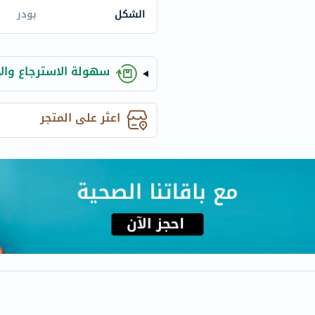
century
الشكل
بودر
accu-
chek
activise
سهولة الاسترجاع والإ
acuvue
annemarie-
borlind
اعثر على المتجر
webber-
naturals
aveeno
freestylelibre
cetaphil
CHalpha
cerave
dralthea
mustela
celimax