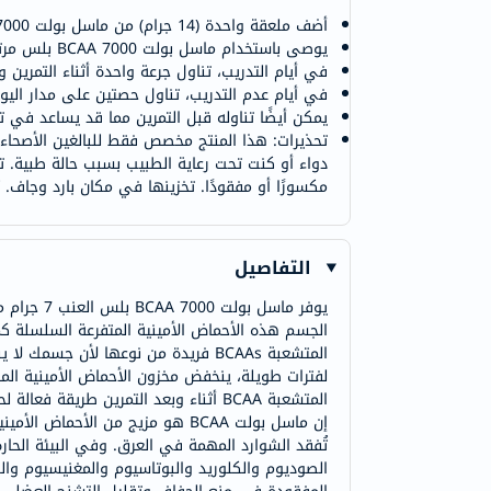
أضف ملعقة واحدة (14 جرام) من ماسل بولت BCAA 7000 بلس في 8-10 أونصة. من الماء البارد إلى شاكر وتخلط جيدا لمدة 30 ثانية. اضبط الماء حسب تفضيلاتك.
يوصى باستخدام ماسل بولت BCAA 7000 بلس مرتين يوميًا.
في أيام التدريب، تناول جرعة واحدة أثناء التمري
في أيام عدم التدريب، تناول حصتين على مدار اليو
يمكن أيضًا تناوله قبل التمرين مما قد يساعد في تق
تحذيرات: هذا المنتج مخصص فقط للبالغين الأصحاء. 
دواء أو كنت تحت رعاية الطبيب بسبب حالة طبية. ت
مكسورًا أو مفقودًا. تخزينها في مكان بارد وجاف. ي
التفاصيل
يوفر ماس
الجسم هذه الأحماض الأمينية المتفرعة السلسلة كمص
المتشعبة BCAAs فريدة من نوعها لأن 
المتشعبة BCAA أثناء وبعد التمرين طر
إن ماسل بولت BCAA هو مزيج من ا
تُفقد الشوارد المهمة في العرق. وفي البيئة الحار
الصوديوم والكلوريد والبوتاسيوم والمغنيسيوم وال