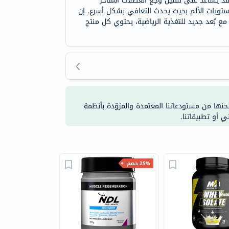
اء التحمل. يمكن أيضًا تناول BCAA 7000 بلس قبل التمرين مما قد يساعد على تقليل وجع العضلات المتأخر
مستويات الألم بحيث يحدث التعافي بشكل أسرع. إن
 مع بُعد جديد للتغذية الرياضية، يحتوي كل منتج
شحنها من مستودعاتنا المعتمدة والمزوّدة بأنظمة
ي أو تطبيقاتنا.
25% خصم