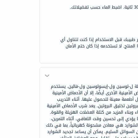
 طبيبك قبل الاستخدام إذا كنت تتناول أي
منتج. لا تستخدمه إذا كان ختم الأمان
ة المتفرعة السلسلة ل-لوسين ول-إيسولوسين ول-فالين. يستخدم
ينية الأخرى أيضًا، إلا أن الأحماض الأمينية
ناول أطعمة معينة للحصول عليها. أثناء التدريب
ات حيث يتجاوز تكسير البروتين تخليق البروتين. يعد شرب الأحماض الأمينية
داء وبناء المزيد من كتلة العضلات الهزيلة والقوة.
، مما يؤدي إلى تحسين وقت التعافي. أثناء التمرين،
 الشوارد هي معادن مشحونة كهربائياً، بما في ذلك
ن السوائل السليم. يمكن أن يساعد تجديد الشوارد