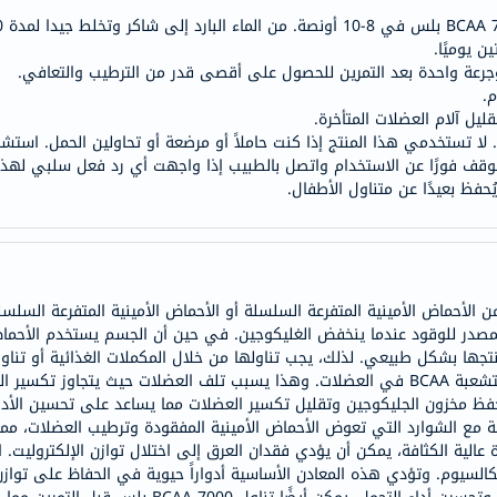
doppelherz
NMN
ن وجرعة واحدة بعد التمرين للحصول على أقصى قدر من الترطيب والتعافي.
dessert-
م.
essence
ليل آلام العضلات المتأخرة.
لا تستخدمي هذا المنتج إذا كنت حاملاً أو مرضعة أو تحاولين الحمل. استشر
Biochem
وقف فورًا عن الاستخدام واتصل بالطبيب إذا واجهت أي رد فعل سلبي لهذا ال
SVR
ُحفظ بعيدًا عن متناول الأطفال.
skinceuticals
feel
true-
honey
ل بولت BCAA 7000 بلس العنب 7 جرام من الأحماض الأمينية المتفرعة السلسلة أو الأحماض الأميني
الصحة
در للوقود عندما ينخفض الغليكوجين. في حين أن الجسم يستخدم الأحماض الأم
والمكملات
جسمك لا ينتجها بشكل طبيعي. لذلك، يجب تناولها من خلال المكملات الغذائية أو ت
لفترات طويلة، ينخفض مخزون الأحماض الأمينية المتشعبة BCAA في العضلات. وهذا يسبب تلف العضل
أساسيات
يقة فعالة لحفظ مخزون الجليكوجين وتقليل تكسير العضلات مما يساعد على تحسين الأ
العناية
لأحماض الأمينية مع الشوارد التي تعوض الأحماض الأمينية المفقودة وترطيب العضلات
الصحية
ة عالية الكثافة، يمكن أن يؤدي فقدان العرق إلى اختلال توازن الإلكتروليت.
كالسيوم. وتؤدي هذه المعادن الأساسية أدواراً حيوية في الحفاظ على تواز
باقة