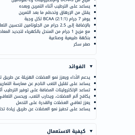
يساعد على الترطيب أثناء التمرين وبعده
يقلل من الإرهاق وتحطم ما بعد التمرين
يوفر 7 جرام BCAA (2:1:1) لكل وجبة
بالإضافة إلى 2.5 جرام من الجلوتامين لتحسين التعافي
مع مزيج 1 جرام من المنحل بالكهرباء لتجديد المعادن المفقودة
بنكهة طبيعية وصناعية
صفر سكر
الفوائد
يدعم الأداء ويعزز نمو العضلات الهزيلة عن طريق تق
يساعد على تقليل التعب الناجم عن ممارسة التمارين 
تساعد الإلكتروليتات المضافة على توفير الترطيب أثن
يكافح ألم العضلات، ويحارب التعب، ويحسن التعافي
يعزز تعافي العضلات والقدرة على التحمل
يساعد على تحفيز نمو العضلات عن طريق زيادة تخلي
كيفية الاستعمال