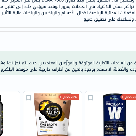
المفقودة في منع الجفاف وتقليل التشنج العضلي وتحسين أد
خسارة
 بسبب تراكم حمض اللاكتيك في العضلات بمرور الوقت. سيؤدي ذلك إلى تقليل 
الوزن
كملات الغذائية الرياضية لكمال الأجسام والرياضيين والرياضات عالية التأثير.
فحص
ط وتساعدك على تحقيق جميع
صحي
روتيني
باقة
القلب
الصحي
ة من العلامات التجارية الموثوقة والموزّعين المعتمدين. حيث يتم تخزينها و
Original
ودة والأصالة، لا نسمح بوجود بائعين من أطراف خارجية على موقعنا الإلكترون
IV
اختبار
التحسس
خصم
20% خصم
الغذائي
الحالة
الصحية
البشرة
والشعر