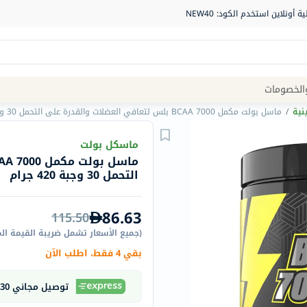
Site
الخصومات
Navigation
نية
/
ماسل بولت مكمل BCAA 7000 بلس لتعافي العضلات والقدرة على التحمل 30 وجبة 420 جرام
الصيدلية
ماسكل بولت
الماركات
التحمل 30 وجبة 420 جرام
NDL
Humantara
86.63
115.50
carroten
(
جميع الأسعار تشمل ضريبة القيمة ال
betadine
بقي 4 فقط، اطلب الآن
La
Roche
توصيل مجاني 30 دقيقة
Posay