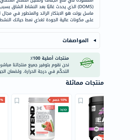
(DOMS) الذي يحدث غالبًا بعد النشاط الشاق
ماسل بولت هو الابتكار الرائد والمتطور في مجال الم
على مكونات عالية الجودة تغذي نمط حياتك النش
المواصفات
منتجات أصلية 100٪
نحن نقوم بتوفير جميع منتجاتنا مباشر
التحكّم في درجة الحرارة. ولضمان الج
منتجات مماثلة
10% خصم
10% خصم
25% 
جديد
جديد
أقل سعر