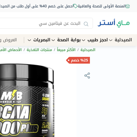
المنصة الأولى للصحة والعافية
احصل على خصم 40% على أول طلب من الصيدلية أونلاين استخدم الكود: NEW40
الصيدلية
احجز طبيب
بوابة الصحة
البصريات
العروض و
الصيدلية
/
الأكثر مبيعاً
/
منتجات التغذية
/
الأحماض الأمي
%25 خصم