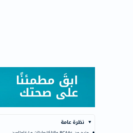
نظرة عامة
مزيج من BCAAs والإلكتروليتات وL-غلوتامين