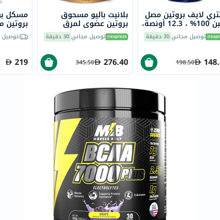
العظام
تري لايف بروتين مصل
بلانيت باليو مسحوق
مسكل ب
والمفاصل
اللبن 100% ، 12.3 أونصة،
بروتين عضوي لمرق
ام
العظام لما بعد التمرين
CAA
المخ
توصيل مجاني
30 دقيقة
توصيل مجاني
30 دقيقة
توصيل 
الرياضي، بنكهة الفانيليا
الفانيليا، 2 رط
والذاكرة
والموز، 480 جرام
219
276.40
148
صحة
345.50
198.50
القلب
دعم
مرضى
السكري
دعم
الكلى
والمسالك
البولية
دعم
الكبد
صحة