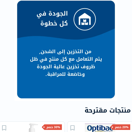
منتجات مقترحة
20% خصم
30% خصم