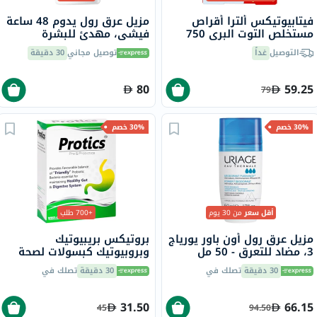
فيتابيوتيكس ألترا أقراص
مزيل عرق رول يدوم 48 ساعة
مستخلص التوت البري 750
فيشي، مهدئ للبشرة
ملجم لصحة الجهاز البولي، من
الحساسة، 50 مل
التوصيل
غداً
توصيل مجاني
30 دقيقة
30
80
59.25
79
30% خصم
30% خصم
أقل سعر
من 30 يوم
+700 طلب
مزيل عرق رول أون باور يورياج
بروتيكس بريبيوتيك
3، مضاد للتعرق - 50 مل
وبروبيوتيك كبسولات لصحة
الجهاز الهضمي حزمة من 30
30 دقيقة
تصلك في
30 دقيقة
تصلك في
31.50
66.15
45
94.50