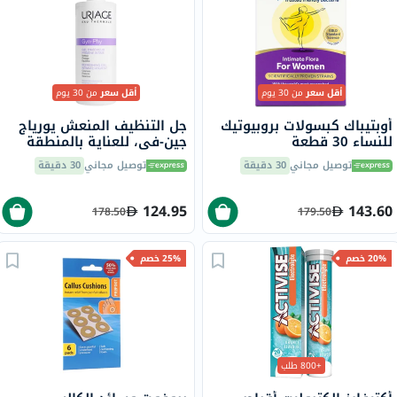
أقل سعر
من 30 يوم
أقل سعر
من 30 يوم
أوبتيباك كبسولات بروبيوتيك
جل التنظيف المنعش يورياج
للنساء 30 قطعة
جين-في، للعناية بالمنطقة
الحميمة - 500 مل
توصيل مجاني
30 دقيقة
توصيل مجاني
30 دقيقة
124.95
143.60
178.50
179.50
20% خصم
25% خصم
+800 طلب