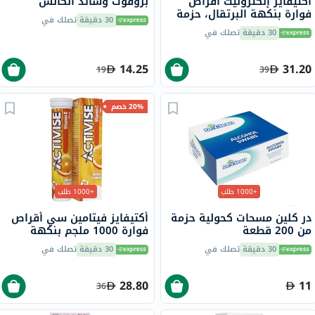
أكتيفايز إلكتروليت أقراص
بروفوت وسائد الكالس
فوارة بنكهة البرتقال، حزمة
30 دقيقة
تصلك في
من 20
30 دقيقة
تصلك في
14.25
31.20
19
39
20% خصم
+1000 طلب
+1000 طلب
در كلين مسحات كحولية حزمة
أكتيفايز فيتامين سي أقراص
من 200 قطعة
فوارة 1000 ملجم بنكهة
البرتقال حزمة من 20
30 دقيقة
تصلك في
30 دقيقة
تصلك في
28.80
11
36