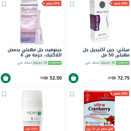
25% خصم
25% خصم
ميلتي- جين أكتيجيل جل
جينوفيت جل مهبلي بحمض
مهبلي 50 مل
اللاكتيك، حزمة من 6
30 دقيقة
تصلك في
30 دقيقة
تصلك في
52.50
72.75
70
97
25% خصم
أقل سعر
من 30 يوم
+600 طلب