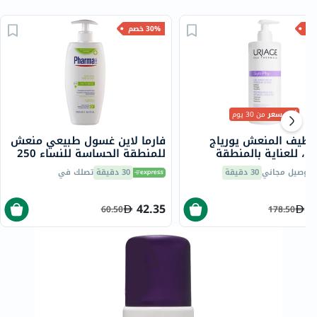
30% خصم
أقل سعر
من 30 يوم
تنظيف المنعش يورياج
فارما لاين غسول طبيعي منعش
، للعناية بالمنطقة
للمنطقة الحساسة للنساء 250
 500 مل
مل
توصيل مجاني
30 دقيقة
30 دقيقة
تصلك في
42.35
1
60.50
178.50