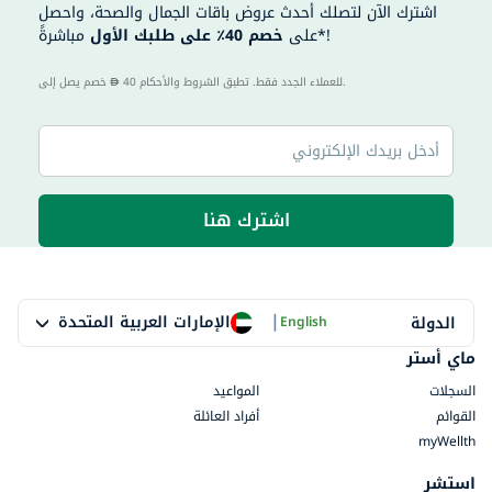
اشترك الآن لتصلك أحدث عروض باقات الجمال والصحة، واحصل
مباشرةً*!
على
خصم 40٪ على طلبك الأول
40 للعملاء الجدد فقط. تطبق الشروط والأحكام.
خصم يصل إلى
اشترك هنا
|
الإمارات العربية المتحدة
الدولة
English
ماي أستر
السجلات
المواعيد
القوائم
أفراد العائلة
myWellth
استشر