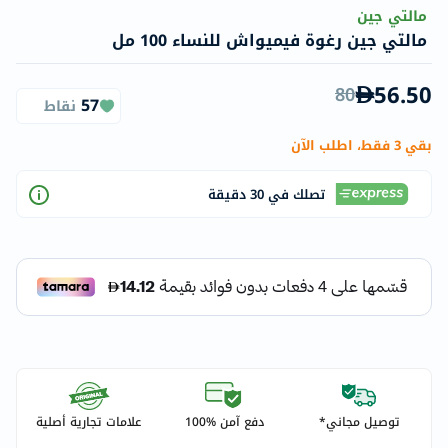
مالتي جين
مالتي جين رغوة فيميواش للنساء 100 مل
56.50
80
57
نقاط
بقي 3 فقط، اطلب الآن
تصلك في 30 دقيقة
توصيل مجاني*
دفع آمن %100
علامات تجارية أصلية