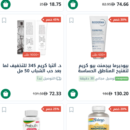
18.75
74.66
25
82.95
30% خصم
45% خصم
+600 طلب
+9000 طلب
بيوديرما بيجمنت بيو كريم
د. ألتيا كريم 345 للتخفيف لما
لتفتيح المناطق الحساسة
بعد حب الشباب 50 مل
شديدة التصبغ 75 مل
توصيل مجاني
30 دقيقة
التوصيل
غداً
72.33
130.20
131.50
186
20% خصم
25% خصم