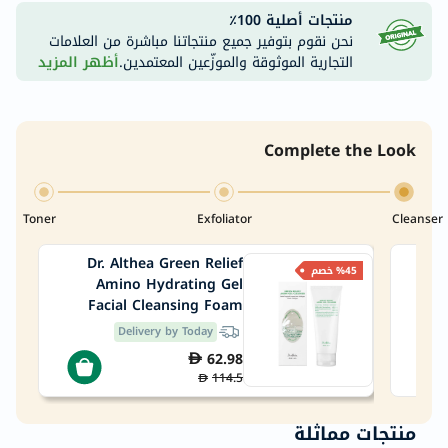
منتجات أصلية 100٪
نحن نقوم بتوفير جميع منتجاتنا مباشرة من العلامات
التجارية الموثوقة والموزّعين المعتمدين.
أظهر المزيد
Complete the Look
Toner
Exfoliator
Cleanser
Dr. Althea Green Relief
PanO
%45 خصم
Amino Hydrating Gel
Clar
Facial Cleansing Foam
100ml
Delivery by Today
62.98
114.5
منتجات مماثلة