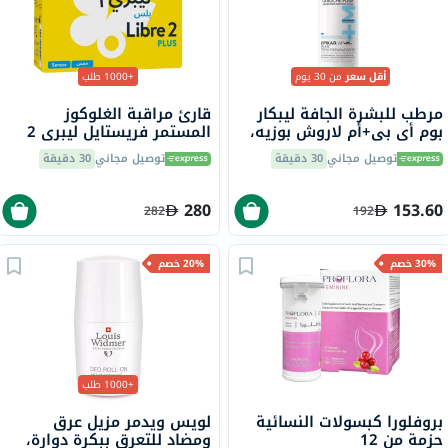
أقل سعر
من 30 يوم
+1000 طلب
مرطب للبشرة الجافة ليبكار
قارئ مراقبة الغلوكوز
بوم أي بي+أم لاروش بوزيه،
المستمر فريستايل ليبري 2
400 مل
بلس، المزود بمستشعر فلاش
توصيل مجاني
30 دقيقة
توصيل مجاني
30 دقيقة
280
153.60
282
192
30% خصم
20% خصم
+1000 طلب
بروفلورا كبسولات النسائية
لويس ويدمر مزيل عرق
حزمة من 12
ومضاد للتعرق ببكرة دوارة،