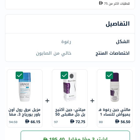
للطلبات اكتر من
75
التفاصيل
الشكل
رغوة
اختصاصات المنتج
خالي من الصابون
مالتي جين رغوة ف
ميلتي- جين أكتيج
مزيل عرق رول أون
يميواش للنساء 1
يل جل مهبلي 50
باور يورياج 3، مضا
00 مل
مل
د للتعرق - 50 مل
66.15
72.75
56.50
94.50
97
80
اشترِ 3 معًا مقابل
195.40