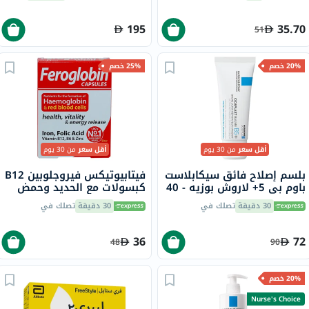
195
35.70
51
20% خصم
25% خصم
أقل سعر
من 30 يوم
أقل سعر
من 30 يوم
بلسم إصلاح فائق سيكابلاست
فيتابيوتيكس فيروجلوبين B12
باوم بي 5+ لاروش بوزيه - 40
كبسولات مع الحديد وحمض
مل
الفوليك وفيتامين B12
30 دقيقة
تصلك في
30 دقيقة
تصلك في
لمحاربة التعب، 30 كبسولة
36
72
48
90
20% خصم
Nurse's Choice