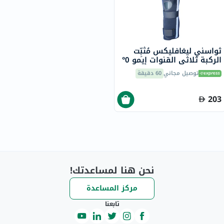
ثواسني ليغافليكس مُثبِّت
الركبة ثلاثي القنوات إيمو 0°
- كبير بارتفاع 60 سم
توصيل مجاني
60 دقيقة
203
نحن هنا لمساعدتك!
مركز المساعدة
تابعنا