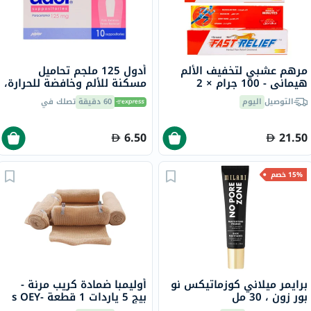
مرهم عشبي لتخفيف الألم
أدول 125 ملجم تحاميل
هيماني - 100 جرام × 2
مسكنة للألم وخافضة للحرارة،
10 قطع
التوصيل
اليوم
60 دقيقة
تصلك في
6.50
21.50
15% خصم
برايمر ميلاني كوزماتيكس نو
أوليمبا ضمادة كريب مرنة -
بور زون ، 30 مل
بيج 5 ياردات 1 قطعة s OEY-
111-4