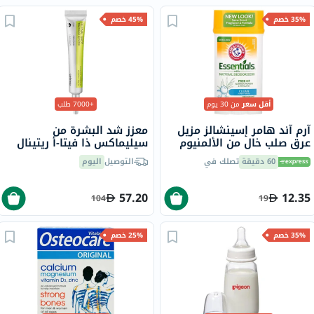
35% خصم
45% خصم
أقل سعر
من 30 يوم
+7000 طلب
آرم آند هامر إسينشالز مزيل
معزز شد البشرة من
عرق صلب خالٍ من الألمنيوم
سيليماكس ذا فيتا-أ ريتينال
بمزيلات عرق طبيعية، برائحة
شوت، 15 مل
60 دقيقة
تصلك في
التوصيل
اليوم
النظافة، 71 جرام
57.20
12.35
104
19
35% خصم
25% خصم