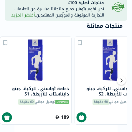
منتجات أصلية 100٪
نحن نقوم بتوفير جميع منتجاتنا مباشرة من العلامات
التجارية الموثوقة والموزّعين المعتمدين.
أظهر المزيد
منتجات مماثلة
ثواسني، للركبة، جينو
دعامة ثواسني، للركبة، جينو
دايناستاب للأربطة، S2
دايناستاب للأربطة، S1
23700501
237
توصيل مجاني
60 دقيقة
توصيل مجاني
60 دقيقة
189