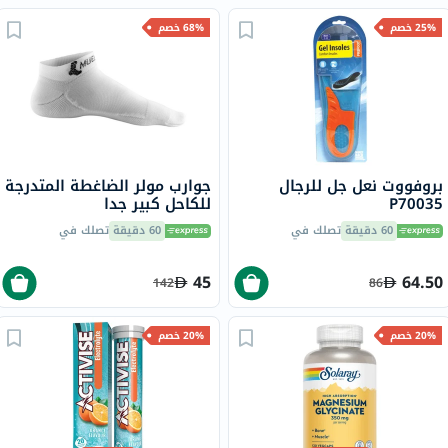
25% خصم
68% خصم
بروفووت نعل جل للرجال
جوارب مولر الضاغطة المتدرجة
P70035
للكاحل كبير جدا
60 دقيقة
تصلك في
60 دقيقة
تصلك في
45
64.50
142
86
20% خصم
20% خصم