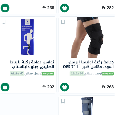
268
282
دعامة ركبة أوليمبا إيرمش،
ثواسن دعامة ركبة للرباط
أسود، مقاس كبير - OES-711
الصليبي جينو دايناستاب
مقاس S3 23700503
توصيل مجاني
60 دقيقة
توصيل مجاني
60 دقيقة
202
268