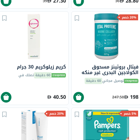
27.30
28.80
39
36
20% خصم
فيتال بروتينز مسحوق
كريم زيلوكريم 30 جرام
الكولاجين البحري غير منكه
60 دقيقة
تصلك في
للشعر والبشرة والأظافر 221
توصيل مجاني
60 دقيقة
جرام
40.50
198
247.50
5% خصم
20% خصم