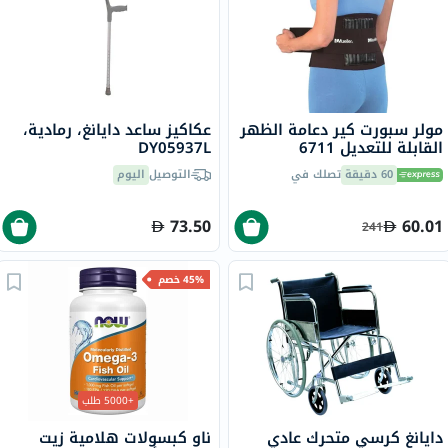
مولر سبورت كير دعامة الظهر
عكاكيز ساعد دايانغ، رمادية،
القابلة للتعديل 6711
DY05937L
60 دقيقة
تصلك في
التوصيل
اليوم
73.50
60.01
241
45% خصم
+5000 طلب
دايانغ كرسي متحرك عادي
ناو كبسولات هلامية زيت