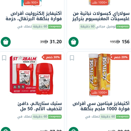
+1000 طلب
+900 طلب
سولاراي كبسولات نباتية من
أكتيفايز إلكتروليت أقراص
غليسينات المغنيسيوم بتركيز
فوارة بنكهة البرتقال، حزمة
350 ملجم لصحة العظام
من 20
توصيل مجاني
60 دقيقة
60 دقيقة
تصلك في
والعضلات حزمة من 120
31.20
156
39
195
20% خصم
30% خصم
+1000 طلب
أكتيفايز فيتامين سي أقراص
ستيك ستاربالـم، دافئ
فوارة 1000 ملجم بنكهة
لتخفيف الألم، 50 مل
البرتقال حزمة من 20
60 دقيقة
تصلك في
60 دقيقة
تصلك في