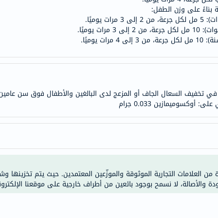
doppelherz
NMN
dessert-
essence
Biochem
SVR
skinceuticals
تخفيف السعال الجاف أو المزعج لدى البالغين والأطفال فوق سن عامين، 
feel
true-
honey
الصحة
والمكملات
أساسيات
ة من العلامات التجارية الموثوقة والموزّعين المعتمدين. حيث يتم تخزينها و
العناية
ودة والأصالة، لا نسمح بوجود بائعين من أطراف خارجية على موقعنا الإلكترون
الصحية
باقة