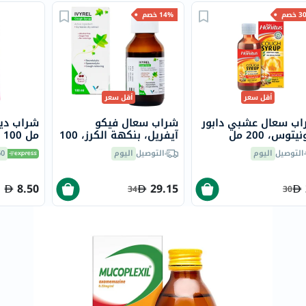
خسارة
خصم
14% خصم
الوزن
فحص
صحي
روتيني
باقة
أقل سعر
أقل سعر
القلب
اب سعال عشبي دابور
شراب سعال فيكو
توس، 200 مل
الصحي
آيفريل، بنكهة الكرز، 100
مل 100 مل
مل
Original
التوصيل
اليوم
التوصيل
اليوم
60 دق
IV
8.50
29.15
اختبار
34
30
التحسس
الغذائي
الحالة
الصحية
البشرة
والشعر