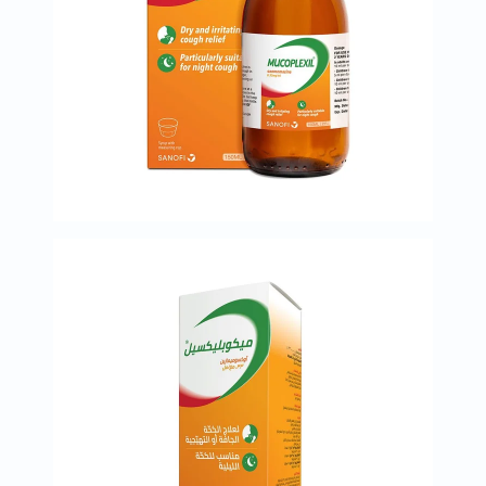
العظام
والمفاصل
المخ
والذاكرة
صحة
القلب
دعم
مرضى
السكري
دعم
الكلى
والمسالك
البولية
دعم
الكبد
صحة