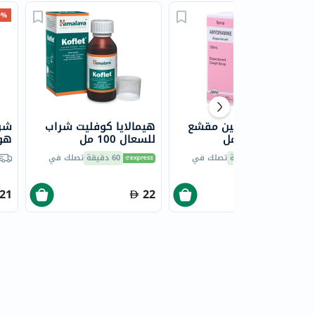
30% 
شراب أميدرامين مقشع
هيمالايا كوفليت شراب
شر
للسعال 120 مل
للسعال 100 مل
هوني
60 دقيقة
تصلك في
60 دقيقة
تصلك في
21
22
6.50