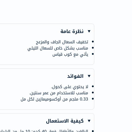
نظرة عامة
تخفيف السعال الجاف والمزعج
مناسب بشكل خاص للسعال الليلي
يأتي مع كوب قياس
الفوائد
لا يحتوي على كحول.
مناسب للاستخدام من عمر سنتين.
0.33 ملجم من أوكسوميمازين لكل مل
كيفية الاستعمال
البالغين والأطفال فوق 40 كجم: 10 مل من الشراب لكل جرعة، 4 مرات يوميًا.