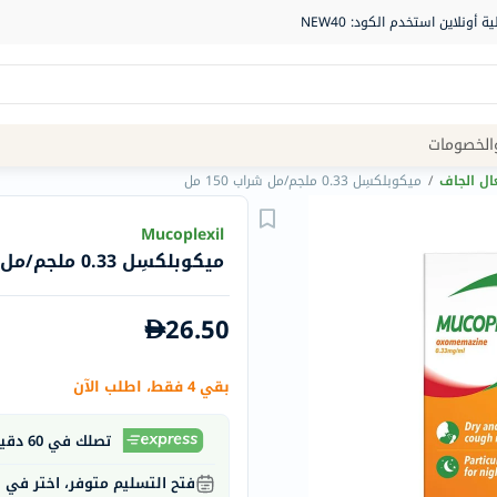
Site
الخصومات
Navigation
ال الجاف
/
ميكوبلكسِل 0.33 ملجم/مل شراب 150 مل
الصيدلية
Mucoplexil
ميكوبلكسِل 0.33 ملجم/مل شراب 150 مل
الماركات
NDL
26.50
Humantara
carroten
بقي 4 فقط، اطلب الآن
betadine
La
تصلك في 60 دقيقة
Roche
فتح التسليم متوفر، اختر في
Posay