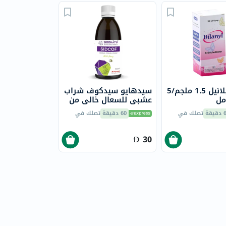
شراب ديلانيل 1.5 ملجم/5
سيدهايو سيدكوف شراب
عشبي للسعال خالي من
الكحول مع العسل، 100
يقة
تصلك في
60 دقيقة
تصلك في
مل
30