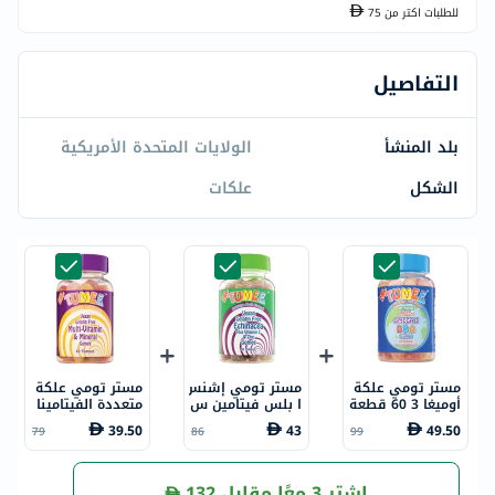
للطلبات اكتر من
75
التفاصيل
بلد المنشأ
الولايات المتحدة الأمريكية
الشكل
علكات
مستر تومي علكة
مستر تومي إشنس
مستر تومي علكة
أوميغا 3 60 قطعة
ا بلس فيتامين س
متعددة الفيتامينا
ي والزنك غومي 6
ت والمعادن 60 ق
39.50
43
49.50
79
86
99
0 قرص
طعة
اشترِ 3 معًا مقابل
132