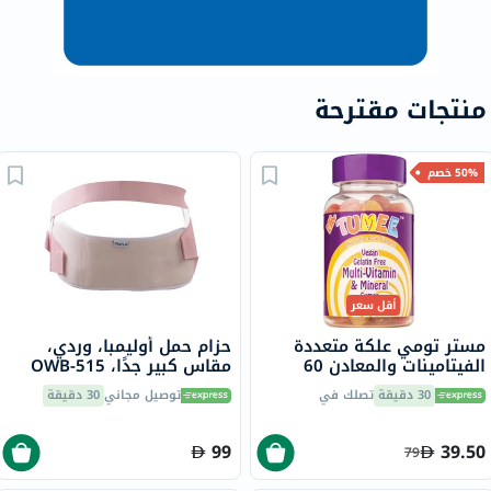
منتجات مقترحة
50% خصم
أقل سعر
مستر تومي علكة متعددة
حزام حمل أوليمبا، وردي،
الفيتامينات والمعادن 60
مقاس كبير جدًا، OWB-515
قطعة
30 دقيقة
تصلك في
توصيل مجاني
30 دقيقة
99
39.50
79