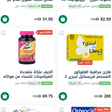
قطعة
المعادن وفيتامينات B المركب
توصيل مجاني
30 دقيقة
30 دقيقة
تصلك في
200 مل
31.50
82.50
42
110
55% خصم
+1000 طلب
قارئ مراقبة الغلوكوز
ألايف علكة متعددة
المستمر فريستايل ليبري 2
الفيتامينات للنساء من فواكه
بلس، المزود بمستشعر فلاش
البستان وخضراوات الحديقة،
توصيل مجاني
30 دقيقة
30 دقيقة
تصلك في
حزمة من 60
69.75
280
155
282
25% خصم