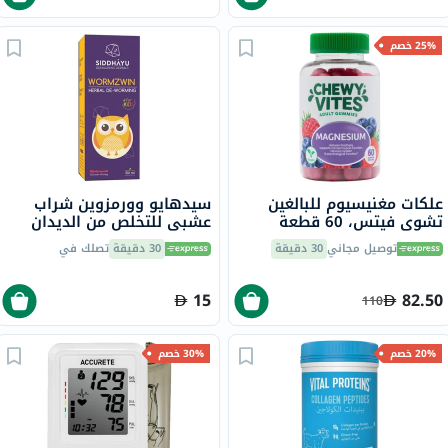
25% خصم
علكات مغنيسيوم للبالغين
سيدهايو وورمزوين شراب
تشوي فيتس، 60 قطعة
عشبي للتخلص من الديدان
بنكهة الفاكهة للأطفال 150
توصيل مجاني
30 دقيقة
30 دقيقة
تصلك في
مل
15
82.50
110
20% خصم
30% خصم