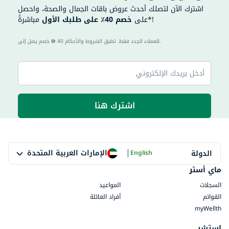
اشترك الآن لتصلك أحدث عروض باقات الجمال والصحة، واحصل
مباشرةً*!
على
خصم 40٪ على طلبك الأول
40 للعملاء الجدد فقط. تطبق الشروط والأحكام.
خصم يصل إلى
اشترك هنا
|
الإمارات العربية المتحدة
الدولة
English
ماي أستر
السجلات
المواعيد
القوائم
أفراد العائلة
myWellth
استشر