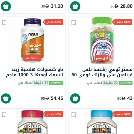
31.20
28.80
39
36
50% خصم
45% خصم
أقل سعر
+5000 طلب
مستر تومي إشنسا بلس
ناو كبسولات هلامية زيت
فيتامين سي والزنك غومي 60
السمك أوميغا 3 1000 ملجم
قرص
180 EPA / 120 DHA حزمة من
30 دقيقة
تصلك في
30 دقيقة
تصلك في
100
54.45
43
99
86
50% خصم
50% خصم