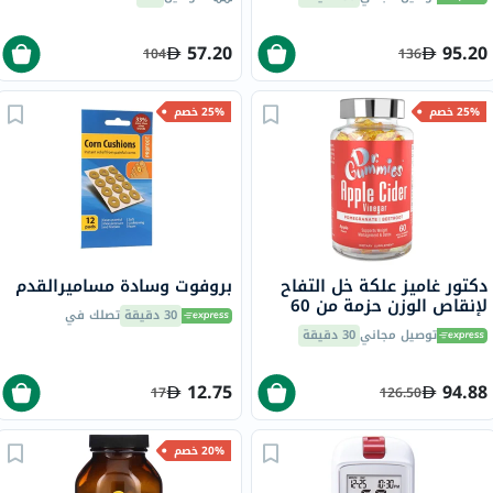
57.20
95.20
104
136
25% خصم
25% خصم
دكتور غاميز علكة خل التفاح
بروفوت وسادة مساميرالقدم
لإنقاص الوزن حزمة من 60
30 دقيقة
تصلك في
توصيل مجاني
30 دقيقة
12.75
94.88
17
126.50
20% خصم