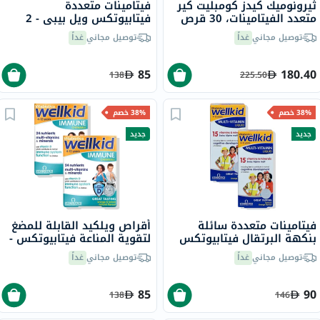
ثيرونوميك كيدز كومبليت كير
فيتامينات متعددة
متعدد الفيتامينات، 30 قرص
فيتابيوتكس ويل بيبي - 2
×150 مل
توصيل مجاني
غداً
توصيل مجاني
غداً
85
180.40
138
225.50
38% خصم
38% خصم
جديد
جديد
فيتامينات متعددة سائلة
أقراص ويلكيد القابلة للمضغ
بنكهة البرتقال فيتابيوتكس
لتقوية المناعة فيتابيوتكس -
ويلكيد - 2 × 150 مل
2 × 30 قرص
توصيل مجاني
غداً
توصيل مجاني
غداً
85
90
138
146