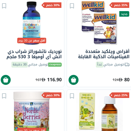
35% خصم
30% خصم
جديد
أقل سعر
من 30 يوم
أقراص ويلكيد متعددة
نورديك ناتشورالز شراب دي
الفيتامينات الذكية القابلة
اتش آي أوميغا 3 530 ملجم
للمضغ فيتابيوتكس - 2 × 30
للأطفال، 119 مل
توصيل مجاني
غداً
توصيل مجاني
30 دقيقة
قرص
116.90
80
167
124
25% خصم
30% خصم
أقل سعر
من 30 يوم