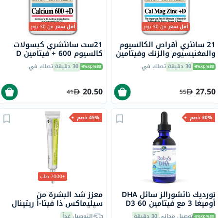
أقل سعر
من 30 يوم
أقل سعر
من 30 يوم
21 سانتري أقراص الكالسيوم
21ست سانتشري كبسولات
والمغنيسيوم والزنك وفيتامين
كالسيوم 600 + فيتامين D
د للعظام والأسنان حزمة من
لصحة العظام، حزمة من 75
30 دقيقة
تصلك في
30 دقيقة
تصلك في
90
20.50
27.50
41
55
30% خصم
45% خصم
+7000 طلب
نورديك ناتشورالز سائل DHA
معزز شد البشرة من
أوميغا 3 مع فيتامين D3 60
سيليماكس ذا فيتا-أ ريتينال
مل
شوت، 15 مل
توصيل مجاني
30 دقيقة
التوصيل
غداً