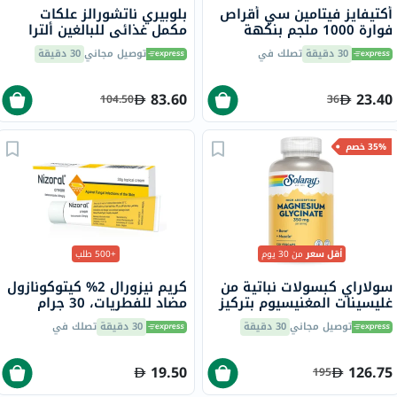
أكتيفايز فيتامين سي أقراص
بلوبيري ناتشورالز علكات
فوارة 1000 ملجم بنكهة
مكمل غذائي للبالغين ألترا
البرتقال حزمة من 20
كولاجين + فيتامين سي
30 دقيقة
تصلك في
توصيل مجاني
30 دقيقة
وبيوتين، حزمة 60
83.60
23.40
104.50
36
35% خصم
أقل سعر
من 30 يوم
+500 طلب
سولاراي كبسولات نباتية من
كريم نيزورال 2% كيتوكونازول
غليسينات المغنيسيوم بتركيز
مضاد للفطريات، 30 جرام
350 ملجم لصحة العظام
توصيل مجاني
30 دقيقة
30 دقيقة
تصلك في
والعضلات حزمة من 120
19.50
126.75
195