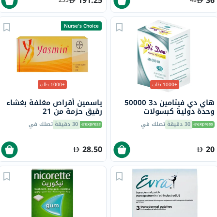
191.25
36
255
48
Nurse's Choice
+1000 طلب
+1000 طلب
هاي دي فيتامين د3 50000
ياسمين أقراص مغلفة بغشاء
وحدة دولية كبسولات
رقيق حزمة من 21
جيلاتينية ناعمة 8 كبسولات
30 دقيقة
تصلك في
30 دقيقة
تصلك في
28.50
20