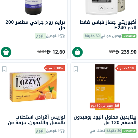
أكيوريتي جهاز قياس ضغط
برايم روح جراحي مطهر 200
الدم H240
مل
توصيل مجاني
30 دقيقة
التوصيل
اليوم
12.60
235.90
16.50
337
10% خصم
18% خصم
أقل سعر
من 30 يوم
بيتايدين محلول اليود بوفيدون
لوزيس أقراص استحلاب
المعقم 120 مل
بالعسل والليمون، حزمة من
24
30 دقيقة
تصلك في
التوصيل
اليوم