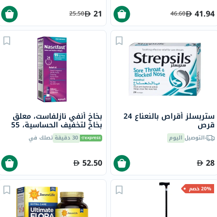
21
41.94
25.50
46.60
ستربسلز أقراص بالنعناع 24
بخاخ أنفي نازلفاست، معلق
قرص
بخاخ لتخفيف الحساسية، 55
مكجم/للجرعة، 120 جرعة
التوصيل
اليوم
30 دقيقة
تصلك في
52.50
28
20% خصم