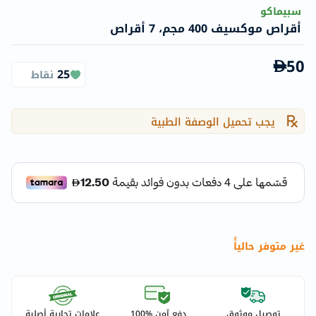
سبيماكو
أقراص موكسيف 400 مجم، 7 أقراص
50
25
نقاط
يجب تحميل الوصفة الطبية
غير متوفر حالياًً
توصيل موثوق
دفع آمن %100
علامات تجارية أصلية