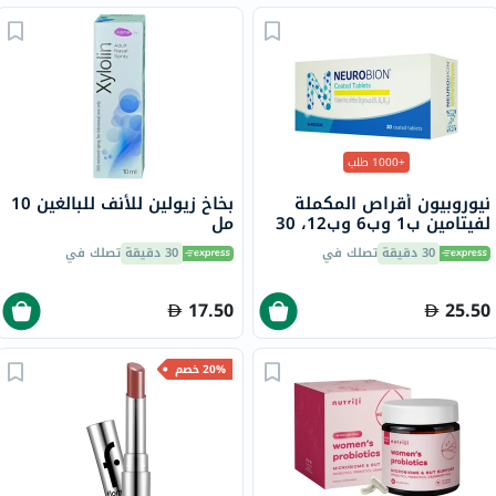
+1000 طلب
نيوروبيون أقراص المكملة
بخاخ زيولين للأنف للبالغين 10
لفيتامين ب1 وب6 وب12، 30
مل
قرص
30 دقيقة
تصلك في
30 دقيقة
تصلك في
17.50
25.50
20% خصم