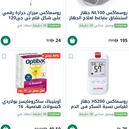
روسماكس NL100 جهاز
روسماكس ميزان حرارة رقمي
استنشاق بضاغط لعلاج الجهاز
على شكل قلم تي جي120
التنفسي
توصيل مجاني
30 دقيقة
30 دقيقة
تصلك في
24
195
32
260
40% خصم
أقل سعر
من 30 يوم
روسماكس HS200 جهاز
أوبتيباك ساكرومايسز بولاردي
لقياس نسبة السكر في الدم
كبسولات هضمية، 16
مع شرائط للتحكم في مرض
كبسولة
توصيل مجاني
30 دقيقة
30 دقيقة
تصلك في
السكري