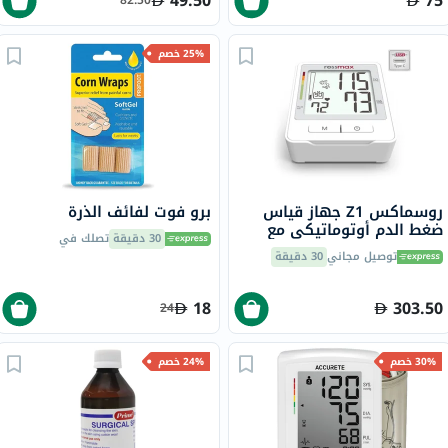
49.50
75
82.50
25% خصم
روسماكس Z1 جهاز قياس
برو فوت لفائف الذرة
ضغط الدم أوتوماتيكي مع
30 دقيقة
تصلك في
منفذ USB تايب سي للشحن
توصيل مجاني
30 دقيقة
18
303.50
24
30% خصم
24% خصم