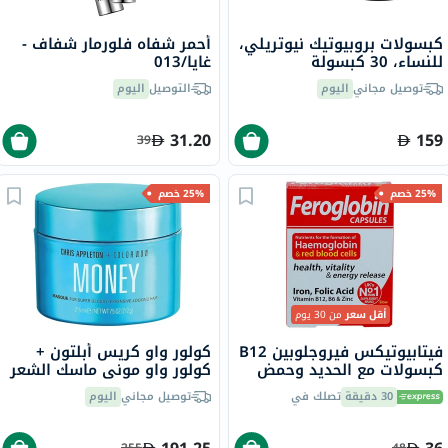
كبسولات بروبيوتيك نيوتريلي،
أحمر شفاه فلورمار شفاف -
للنساء، 30 كبسولة
غايا/013
توصيل مجاني
اليوم
التوصيل
اليوم
31.20
159
39
25% خصم
25% خصم
أقل سعر
من 30 يوم
فيتابيوتيكس فيروجلوبين B12
كولور واو كريس أبلتون +
كبسولات مع الحديد وحمض
كولور واو موني ماسك الشعر
الفوليك وفيتامين B12
لشعر فائق اللمعان 215 مل
30 دقيقة
تصلك في
توصيل مجاني
اليوم
لمحاربة التعب، 30 كبسولة