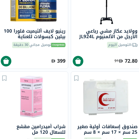
وولايد عكاز مشي رباعي
رينيو لايف ألتيميت فلورا 100
الأرجل من الألمنيوم JL924L
بيلين كبسولات للعناية
الفائقة بالبروبيوتيك حزمة من
التوصيل
اليوم
توصيل مجاني
30 دقيقة
30
399
72.80
91
صندوق إسعافات أولية صغير
شراب أميدرامين مقشع
25 سم × 17 سم × 8 سم
للسعال 120 مل
مملوء