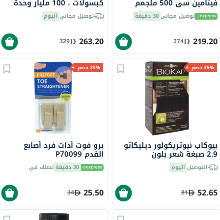
فيتامين سي 500 ملجمم
كبسولات ، 100 مليار وحدة
نباتية لتعزيز صحة الجهاز
تشكيل مستعمرة، 14 سلالة،
توصيل مجاني
30 دقيقة
توصيل مجاني
اليوم
المناعي حزمة من 100
لدعم الهضم، حزمه من 60
كبسولة
263.20
219.20
329
274
35% خصم
25% خصم
بيوكاب نيوتريكولور ديليكاتو
برو فوت أدات فرد أصابع
2.9 صبغة شعر بلون
القدم P70099
شوكولاته كستنائي داكن 140
التوصيل
اليوم
30 دقيقة
تصلك في
مل
25.50
52.65
34
81