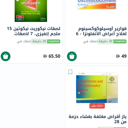
قوارير أوسيلوكوكسينوم
لصقات نيكوريت نيكوتين 15
لعلاج أعراض الأنفلونزا - 6
ملجم إنفيزي، 7 لاصقات
قوارير
30 دقيقة
تصلك في
30 دقيقة
تصلك في
65.50
49
+600 طلب
ياز أقراص مغلفة بغشاء حزمة
من 28