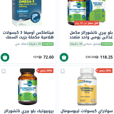
أقل سعر
من 30 يوم
بلو بيري ناتشورالز مكمل
فيتاماكس أوميغا 3 كبسولات
غذائي يومي واحد متعدد
هلامية مكملة بزيت السمك
الفيتامينات والمعادن للنساء،
1000 ملجم حزمة من 60
توصيل مجاني
30 دقيقة
30 دقيقة
تصلك في
حزمة من 60 قرص
72.60
118.25
121
236.50
20% خصم
20% خصم
سولاراي كبسولات ليبوسومال
بروبيوتيك بلو بيري ناتشورالز