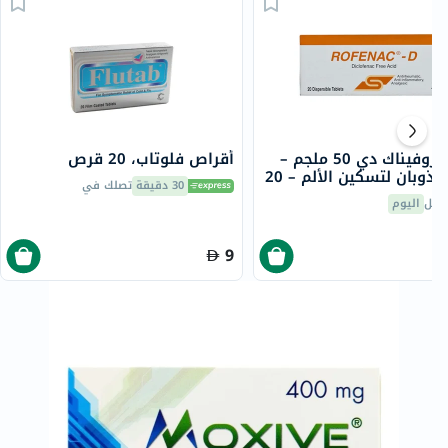
أقراص روفيناك دي 50 ملجم –
أقراص فلوتاب، 20 قرص
قابلة للذوبان لتسكين الألم – 20
30 دقيقة
تصلك في
صيل
اليوم
9