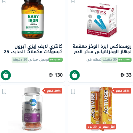
روسماكس إبرة الوخز معقمة
كانتري لايف إيزي آيرون
لجهاز الوخزلقياس سكر الدم
كبسولات مكملات الحديد، 25
حزمة من 50
ملجم، لعلاج نقص الحديد،
30 دقيقة
تصلك في
توصيل مجاني
30 دقيقة
حزمة من 90
130
33
35% خصم
20% خصم
أقل سعر
من 30 يوم