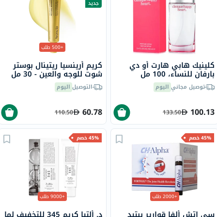
جديد
+500 طلب
كلينيك هابي هارت أو دي
كريم أرينسيا ريتينال بوستر
بارفان للنساء، 100 مل
شوت للوجه والعين - 30 مل
توصيل مجاني
اليوم
التوصيل
اليوم
60.78
100.13
110.50
133.50
45% خصم
45% خصم
+2000 طلب
+9000 طلب
سي إتش ألفا قوارير ببتيد
د. ألتيا كريم 345 للتخفيف لما