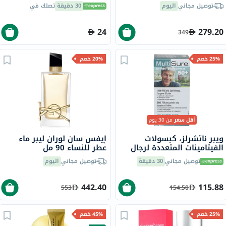
والبرد والإنفلونزا حزمة من 24
توصيل مجاني
اليوم
30 دقيقة
تصلك في
24
279.20
349
25% خصم
20% خصم
أقل سعر
من 30 يوم
ويبر ناتشرلز، كبسولات
إيفس سان لوران ليبر ماء
الفيتامينات المتعددة لرجال
عطر للنساء 90 مل
فوق سن الخمسين، حزمة من
توصيل مجاني
30 دقيقة
توصيل مجاني
اليوم
60
442.40
115.88
553
154.50
25% خصم
45% خصم