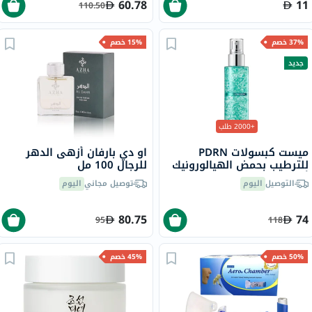
60.78
11
110.50
37% خصم
15% خصم
جديد
+2000 طلب
ميست كبسولات PDRN
او دي بارفان أزهى الدهر
للترطيب بحمض الهيالورونيك
للرجال 100 مل
أنوا - 100 مل
التوصيل
اليوم
توصيل مجاني
اليوم
80.75
74
95
118
50% خصم
45% خصم