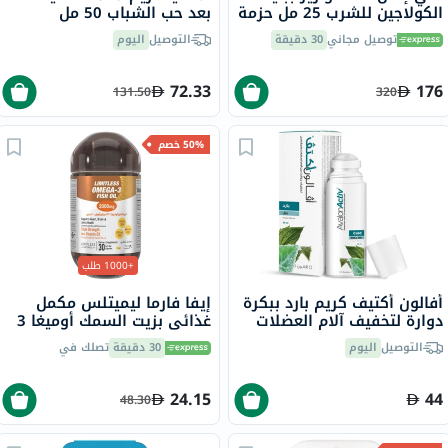
الكولاجين للشرب 25 مل حزمة
بعد حب الشباب 50 مل
من 30
توصيل مجاني
30 دقيقة
التوصيل
اليوم
72.33
176
131.50
320
50% خصم
+1000 طلب
أفالون أكتيف كريم بارد ببكرة
إيفا فارما ليميتلس مكمل
دوارة لتخفيف آلام العضلات
غذائي بزيت السمك أوميغا 3
والمفاصل 59 مل
2000 ملجم، كبسولات
التوصيل
اليوم
30 دقيقة
تصلك في
هلامية، حزمة من 30 كبسولة
24.15
44
48.30