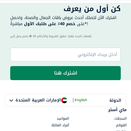
كن أول من يعرف
اشترك الآن لتصلك أحدث عروض باقات الجمال والصحة، واحصل
مباشرةً*!
على
خصم 40٪ على طلبك الأول
40 للعملاء الجدد فقط. تطبق الشروط والأحكام.
خصم يصل إلى
اشترك هنا
|
الإمارات العربية المتحدة
الدولة
English
ماي أستر
السجلات
المواعيد
القوائم
أفراد العائلة