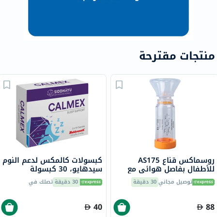
منتجات مقترحة
روسماكس قناع AS175
كبسولات كالمكس لدعم النوم
للأطفال بفاصل هوائي مع
سيدهايو، 30 كبسولة
حجرة تثبيت بصمام
توصيل مجاني
30 دقيقة
30 دقيقة
تصلك في
40
88