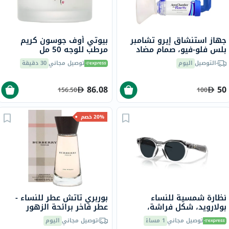
جهاز استنشاق إيرو تشامبر
بيوتي أوف جوسون كريم
بلس فلو-فيو، صمام مضاد
مرطب للوجه 50 مل
للكهرباء الساكنة مع قطعة
التوصيل
اليوم
توصيل مجاني
30 دقيقة
فم للكبار
86.08
50
156.50
100
20% خصم
نظارة شمسية للنساء
بوربري تاتش عطر للنساء -
بولارويد، شكل فراشة،
عطر فاخر برائحة الزهور
PLD4136/S - برونزي/شفاف
والفواكه، 100 مل
توصيل مجاني
1 مساءً
توصيل مجاني
اليوم