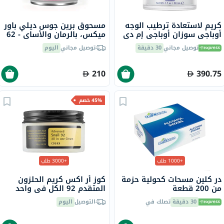
كريم لاستعادة ترطيب الوجه
مسحوق برين جوس ديلي باور
أوباجي سوزان أوباجي إم دي
ميكس، بالرمان والأساي - 62
- 50 مل
جرام
توصيل مجاني
30 دقيقة
توصيل مجاني
اليوم
210
390.75
45% خصم
+1000 طلب
+3000 طلب
در كلين مسحات كحولية حزمة
كوز أر اكس كريم الحلزون
من 200 قطعة
المتقدم 92 الكل في واحد
100 مل
30 دقيقة
تصلك في
التوصيل
اليوم