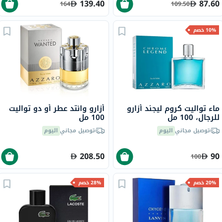
139.40
87.60
164
109.50
10% خصم
ماء تواليت كروم ليجند أزارو
أزارو وانتد عطر أو دو تواليت
للرجال، 100 مل
100 مل
توصيل مجاني
اليوم
توصيل مجاني
اليوم
208.50
90
100
20% خصم
28% خصم