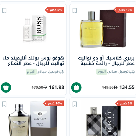
10% خصم
5% خصم
بربري كلاسيك أو دو تواليت
هوغو بوس بوتلد أنليميتد ماء
عطر للرجال - رائحة خشبية
تواليت للرجال - عطر النعناع
حارة فاخرة 100 مل
والخشب 100 مل
توصيل مجاني
اليوم
توصيل مجاني
اليوم
161.98
134.55
170.50
149.50
5% خصم
10% خصم