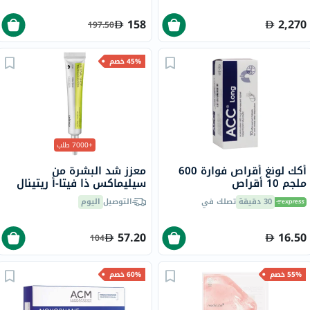
158
2,270
197.50
45% خصم
+7000 طلب
أكك لونغ أقراص فوارة 600
معزز شد البشرة من
ملجم 10 أقراص
سيليماكس ذا فيتا-أ ريتينال
شوت، 15 مل
30 دقيقة
تصلك في
التوصيل
اليوم
57.20
16.50
104
55% خصم
60% خصم