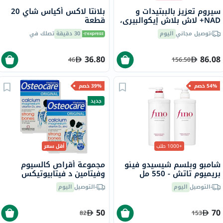
سيروم تعزيز بالببتيدات و
بلانتا لاكس أكياس شاي 20
NAD+ لاش بلاش إيكوالبيري،
قطعة
30 مل
توصيل مجاني
اليوم
30 دقيقة
تصلك في
36.80
86.08
46
156.50
54% خصم
39% خصم
جديد
+1000 طلب
أقل سعر
شامبو وبلسم شيسيدو فينو
مجموعة أقراص كالسيوم
بريميوم تاتش - 550 مل
وفيتامين د فيتابيوتيكس
أوستيوكير - 2 × 30 قرص
التوصيل
اليوم
التوصيل
اليوم
50
70
82
153