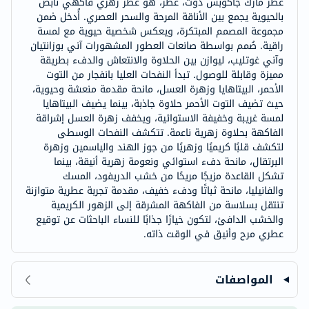
عطر مارك جاكوبس دوت، عطر، هو عطر زهري فاكهي نابض
بالحيوية يجمع بين الأناقة المرحة والسحر العصري. أُدخل ضمن
مجموعة المصمم المبتكرة، ويعكس شخصية حيوية مع لمسة
راقية. صُمم بواسطة صانعات العطور المشهورات آني بوزانتيان
وآني غوتليب، ليوازن بين الحلاوة والانتعاش والدفء بطريقة
مميزة وقابلة للوصول. تبدأ النفحات العليا بانفجار من التوت
الأحمر، البيتاهايا وزهرة العسل، مانحة مقدمة منعشة وحيوية،
حيث تضيف التوت الأحمر حلاوة جاذبة، بينما يضيف البيتاهايا
لمسة غريبة وخفيفة الاستوائية، ويخفف زهرة العسل إشراقة
الفاكهة بحلاوة زهرية ناعمة. تتكشف النفحات الوسطى
لتكشف قلبًا كريميًا وزهريًا من جوز الهند والياسمين وزهرة
البرتقال، مانحة دفء استوائي ونعومة زهرية أنيقة، بينما
تشكل القاعدة مزيجًا مريحًا من خشب الدريفود، المسك
والفانيليا، مانحة ثباتًا ودفء خفيف، مقدمة تجربة عطرية متوازنة
تنتقل بسلاسة من الفاكهة المشرقة إلى الزهور الكريمية
والخشب الدافئ، لتكون خيارًا جذابًا للنساء الباحثات عن توقيع
عطري مرح وأنيق في الوقت ذاته.
المواصفات