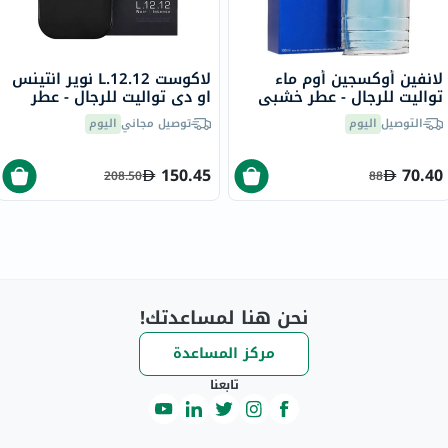
لانفين أوكسجين أوم ماء
لاكوست L.12.12 نوير انتينس
تواليت للرجال - عطر خشبي
او ​​دي تواليت للرجال - عطر
منعش 100 مل
خشبي عطري، 100 مل
التوصيل
اليوم
توصيل مجاني
اليوم
150.45
70.40
208.50
88
نحن هنا لمساعدتك!
مركز المساعدة
تابعنا