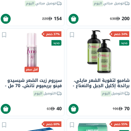
التقدم في السن إيه إم إس -
توصيل مجاني
اليوم
توصيل مجاني
اليوم
2 × 60 قرص
154
200
220
630
34% خصم
37% خصم
جديد
جديد
أقل سعر
شامبو لتقوية الشعر مايلي،
سيروم زيت الشعر شيسيدو
برائحة إكليل الجبل والنعناع -
فينو بريميوم تاتش، 70 مل -
2 × 355 مل
إصدار الشريط الوردي
التوصيل
اليوم
التوصيل
اليوم
40
70
63
106
55% خصم
60% خصم