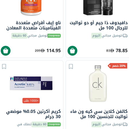
دافيدوف ذا جيم أو دو تواليت
ناو إيف أقراص متعددة
للرجال 100 مل
الفيتامينات متعددة المعادن
للصحة العامة للمرأة حزمة من
توصيل مجاني
اليوم
توصيل مجاني
60 دقيقة
90
114.95
78.85
209
83
20% خصم
+1000 طلب
كالفن كلاين سي كيه ون ماء
كريم أكرتين 0.05% موضعي
تواليت للجنسين 100 مل
30 جرام
توصيل مجاني
اليوم
60 دقيقة
تصلك في