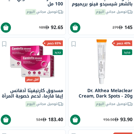
بالشعر شيسيدو فينو بريميوم
100 مل
تاتش
توصيل مجاني
اليوم
توصيل مجاني
اليوم
92.65
145
109
279
40% خصم
65% خصم
جديد
جديد
أقل سعر
Dr. Althea Melaclear
مسحوق كارنيفيتا أدفانس
Cream, Dark Spots - 20g
إيفا فارما، لدعم خصوبة المرأة
- 2 × 30 كيس
توصيل مجاني
اليوم
توصيل مجاني
اليوم
183.40
93.90
524
156.50