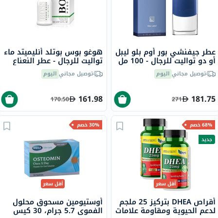
عطر جيفنشي بور أوم بلو ليبل
هوغو بوس بوتلد أنليميتد ماء
أو دو تواليت للرجال - 100 مل
تواليت للرجال - عطر النعناع
والخشب 100 مل
توصيل مجاني
اليوم
توصيل مجاني
اليوم
161.98
181.75
170.50
271
68% خصم
30% خصم
جديد
أقل سعر
أقل سعر
أقراص DHEA بتركيز 25 ملجم
أوستيومين مسحوق محلول
لدعم الحيوية ومقاومة علامات
الفموي 5.7 جرام، 30 كيس