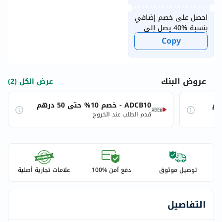
احصل على خصم إضافي
بنسبة %40 يصل إلى
20 درهماً إماراتياً
Copy
للمستخدمين الجدد
عروض البنك
عرض الكل (2)
ADCB10 - خصم 10% حتى 50 درهم
قدم الطلب عند الخروج
توصيل موثوق
دفع آمن %100
علامات تجارية أصلية
التفاصيل