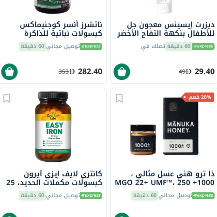
ديزرت إيسينس معجون جل
ناتشرز أنسر كوجنيماكس
للأطفال بنكهة التفاح الأخضر
كبسولات نباتية للذاكرة
والبطيخ، خالٍ من الفلورايد،
والتركيز حزمة من 60
60 دقيقة
تصلك في
توصيل مجاني
60 دقيقة
133 جرام
282.40
29.40
353
49
20% خصم
ذا ترو هني عسل مثالي ،
كانتري لايف إيزي آيرون
1000+ MGO 22+ UMF™، 250
كبسولات مكملات الحديد، 25
جرام
ملجم، لعلاج نقص الحديد،
توصيل مجاني
60 دقيقة
توصيل مجاني
60 دقيقة
حزمة من 90