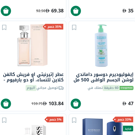
69.38
35
92.50
35% خصم
إيفوليوديرم دوسور داماندي
عطر إتيرنيتي او فريش كالفن
لوشن الجسم الواقي 500 مل
كلاين للنساء، أو دو بارفيوم -
100 مل
60 دقيقة
تصلك في
توصيل مجاني
اليوم
103.84
47
159.75
33% خصم
5% خصم
جديد