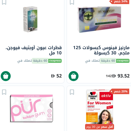
34% خصم
مارنيز فينوس كبسولات 125
قطرات عيون أوبتيف فيوجن،
ملجم، 30 كبسولة
10 مل
60 دقيقة
تصلك في
60 دقيقة
تصلك في
52
93.52
142
20% خصم
أقل سعر
من 30 يوم