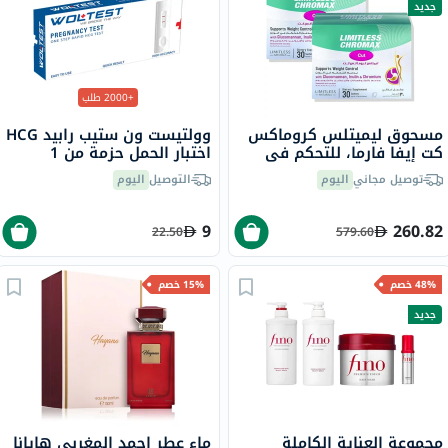
جديد
+2000 طلب
مسحوق ليميتلس كروماكس
وولتيست ون ستيب رابيد HCG
كت إيفا فارما، للتحكم في
اختبار الحمل حزمة من 1
الوزن - 2 × 30 كيس
توصيل مجاني
اليوم
التوصيل
اليوم
9
260.82
22.50
579.60
48% خصم
15% خصم
جديد
مجموعة العناية الكاملة
ماء عطر احمد المغربي هايانا