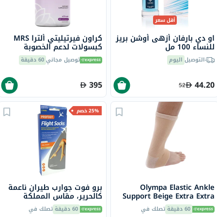
أقل سعر
او دي بارفان أزهى أوشن بريز
كراون فيرتيليتي ألترا MRS
للنساء 100 مل
كبسولات لدعم الخصوبة
للنساء، حزمة من 60 كبسولة
التوصيل
اليوم
توصيل مجاني
60 دقيقة
395
44.20
52
25% خصم
Olympa Elastic Ankle
برو فوت جوارب طيران ناعمة
Support Beige Extra Extra
كالحرير، مقاس المملكة
Large OES-911
المتحدة 4-8، زوجان، P72001
60 دقيقة
تصلك في
60 دقيقة
تصلك في