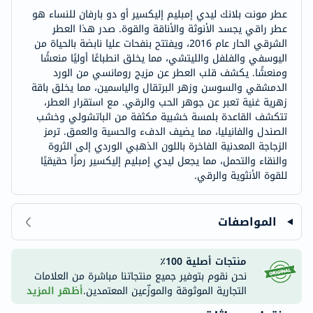
عطر مونت بلانك ليدي إمبليم إليكسير أو دو بارفان للنساء هو
عطر راقي يجسد الأنوثة والأناقة والقوة. صدر هذا العطر
الشرقي الحار عام 2016، ويفتتح بنفحات عليا نابضة بالحياة من
اليوسفي والفلفل والليتشي، مما يخلق انطباعًا أوليًا منعشًا
ومنعشًا. يكشف قلب العطر عن مزيج رومانسي من الورد
الدمشقي والسوسن وزهر البرتقال والياسمين، مما يخلق باقة
زهرية غنية تعبر عن جوهر الحب والرقي. مع استقرار العطر،
تتكشف القاعدة بلمسة خشبية مكثفة من الباتشولي وخشب
الصندل والفانيليا، مما يضيف الدفء والحسية والعمق. ترمز
الزجاجة المعدنية الفاخرة باللون الذهبي الوردي إلى الثروة
والنقاء والتحمل، مما يجعل ليدي إمبليم إليكسير رمزًا حقيقيًا
للقوة الأنثوية والرقي.
المواصفات
منتجات أصلية 100٪
نحن نقوم بتوفير جميع منتجاتنا مباشرة من العلامات
التجارية الموثوقة والموزّعين المعتمدين.
أظهر المزيد