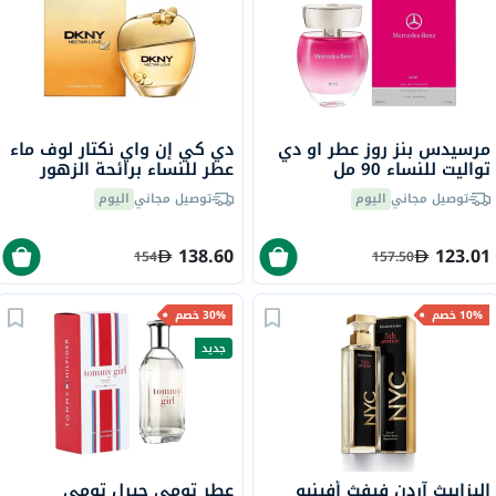
مرسيدس بنز روز عطر او دي
دي كي إن واي نكتار لوف ماء
تواليت للنساء 90 مل
عطر للنساء برائحة الزهور
100 مل
توصيل مجاني
اليوم
توصيل مجاني
اليوم
138.60
123.01
154
157.50
10% خصم
30% خصم
جديد
إليزابيث آردن فيفث أفينيو
عطر تومي جيرل تومي