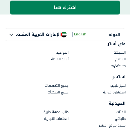
اشترك هنا
|
الإمارات العربية المتحدة
الدولة
English
ماي أستر
السجلات
المواعيد
القوائم
أفراد العائلة
myWellth
استشر
احجز طبيب
جميع التخصصات
استشارة فورية
جميع المنشآت
الصيدلية
الفئات
طلب وصفة طبية
طلباتي
العلامات التجارية
محدد موقع المتجر