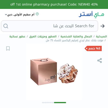
40% off 1st online pharmacy purchase! Code: NEW40
أم سقيم الأولى, دبي
Search for
البحث عن م
الصيدلية
/
الجمال والعناية الشخصية
/
العطور ومزيلات العرق
/
عطور نسائية
/
مونت بلانك عطر ليدي إمبليم إليكسير للنساء 75 مل
%5 خصم