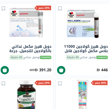
20% خصم
دوبل هيرز كولاجين 11000
دوبل هيرز مكمل غذائي
بلاس مكمل كولاجين قابل
بالكولاجين للتجميل، جرعة
للشرب لصحة المفاصل، قوارير
واحدة في قارورة قابلة
توصيل مجاني
60 دقيقة
توصيل مجاني
60 دقيقة
جرعة واحدة حزمة من 30
للشرب، حزمة من 30
كبسولة
391.20
446
489
40% خصم
20% خصم