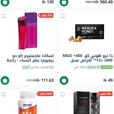
130
560.40
700.50
5% خصم
ذا ترو هوني كو. 400+ MGO
إسكادا ماجنيتيزم (أو دو
13+ UMF™ أقراص عسل
برفيوم) عطر للنساء - رائحة
مانوكا 2.8 جرام 8 أقراص
زهرية فاكهية 75 مل
60 دقيقة
تصلك في
توصيل مجاني
اليوم
111.63
49
117.50
5% خصم
45% خصم