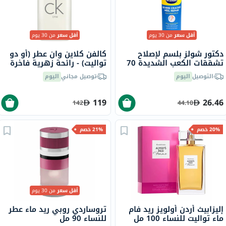
أقل سعر
من 30 يوم
أقل سعر
من 30 يوم
دكتور شولز بلسم لإصلاح
كالفن كلاين وان عطر (أو دو
تشققات الكعب الشديدة 70
تواليت) - رائحة زهرية فاخرة
جرام
200 مل
التوصيل
اليوم
توصيل مجاني
اليوم
119
26.46
142
44.10
20% خصم
21% خصم
أقل سعر
من 30 يوم
إليزابيث أردن أولويز ريد فام
تروساردي روبي ريد ماء عطر
ماء تواليت للنساء 100 مل
للنساء 90 مل