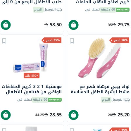
كريم لعلاج التهاب الحلمات
حليب الأطفال الرضع من 0 إلى
وجفاف وتشقق الجلد 10 مل
6 شهور 400 جرام
60 دقيقة
تصلك في
التوصيل
اليوم
58.50
29.75
35
10% خصم
35% خصم
+800 طلب
نوك بيبي فرشاة شعر مع
موستيلا 1 2 3 كريم الحفاضات
مشط لبشرة الطفل الحساسة
الواقي من فيتامين للأطفال
حزمة متنوعة من 2
50 مل
التوصيل
اليوم
60 دقيقة
تصلك في
28.55
25.20
44.25
28
35% خصم