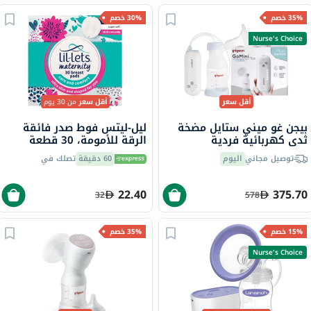
35% خصم
30% خصم
Nurse's Choice
أقل سعر
أقل سعر
من 30 يوم
بيجن غو ميني ستايل مضخة
ليل-ليتس فوط صدر فائقة
ثدي كهربائية فردية
الرقة للأمومة، 30 قطعة
توصيل مجاني
اليوم
60 دقيقة
تصلك في
22.40
375.70
32
578
15% خصم
35% خصم
Nurse's Choice