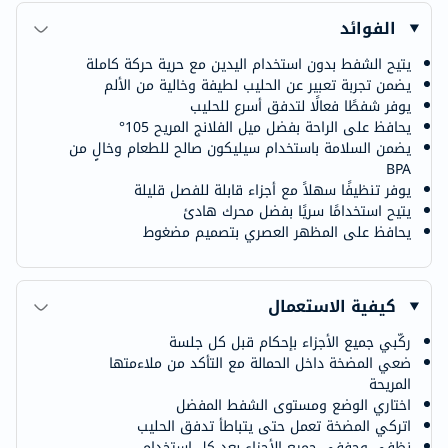
الفوائد
يتيح الشفط بدون استخدام اليدين مع حرية حركة كاملة
يضمن تجربة تعبير عن الحليب لطيفة وخالية من الألم
يوفر شفطًا فعالًا لتدفق أسرع للحليب
يحافظ على الراحة بفضل ميل الفلانج المريح 105°
يضمن السلامة باستخدام سيليكون صالح للطعام وخالٍ من
BPA
يوفر تنظيفًا سهلاً مع أجزاء قابلة للفصل قليلة
يتيح استخدامًا سريًا بفضل محرك هادئ
يحافظ على المظهر العصري بتصميم مضغوط
كيفية الاستعمال
ركّبي جميع الأجزاء بإحكام قبل كل جلسة
ضعي المضخة داخل الحمالة مع التأكد من ملاءمتها
المريحة
اختاري الوضع ومستوى الشفط المفضل
اتركي المضخة تعمل حتى يتباطأ تدفق الحليب
نظفي وجففي جميع الأجزاء بعد كل استخدام