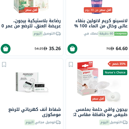
أقل سعر
من 30 يوم
أقل سعر
لانسينو كريم لانولين بنقاء
رضاعة بلاستيكية بيجون،
عالي وخال من الماء 100 %
عريضة العنق، للرضع من عمر 0
لعلاج الحلمات المتقرحة
أشهر فأكثر، مزينة، 160 مل
60 دقيقة
تصلك في
التوصيل
اليوم
والبشرة الجافة والمتشققة
40 مل
35.26
64.60
54.25
76
35% خصم
Nurse's Choice
أقل سعر
بيجون واقي حلمة بملمس
شفاط أنف كهربائي للرضع
طبيعي مع حافظة مقاس 2:
مومكوزي
من 13 إلى 16 ملم حزمة من 2
التوصيل
اليوم
توصيل مجاني
اليوم