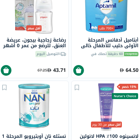
+700 طلب
أقل سعر
أبتاميل أدفانس المرحلة
رضاعة زجاجية بيجون، عريضة
الأولى حليب للأطفال خالي
العنق، للرضع من عمر 0 أشهر
من زيت النخيل، من 0 إلى 6
فأكثر، 160 مل
60 دقيقة
تصلك في
التوصيل
اليوم
أشهر، 400 جرام
43.71
64.50
67.25
15% خصم
Nurse's Choice
أقل سعر
من 30 يوم
لانسينوه 100٪؜ HPA لانولين
نستله نان أوبتيروبو المرحلة 1