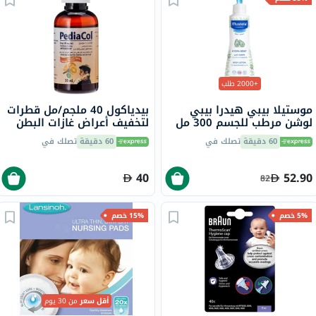
+2000 طلب
موستيلا بيبي هيدرا بيبي
بيدياكول 40 ملجم/مل قطرات
لوشن مرطب للجسم 300 مل
لتخفيف أعراض غازات البطن
50 مل
60 دقيقة
تصلك في
60 دقيقة
تصلك في
40
52.90
82
5% خصم
15% خصم
أقل سعر
من 30 يوم