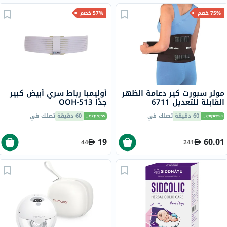
75% خصم
57% خصم
مولر سبورت كير دعامة الظهر
أوليمبا رباط سري أبيض كبير
القابلة للتعديل 6711
جدًا OOH-513
60 دقيقة
تصلك في
60 دقيقة
تصلك في
19
60.01
44
241