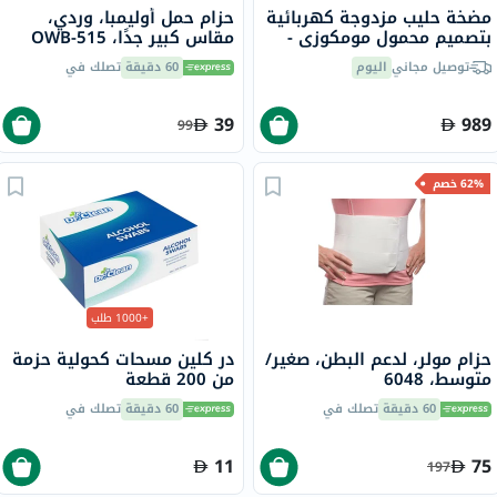
مضخة حليب مزدوجة كهربائية
حزام حمل أوليمبا، وردي،
بتصميم محمول مومكوزي -
مقاس كبير جدًا، OWB-515
M6
توصيل مجاني
اليوم
60 دقيقة
تصلك في
39
989
99
62% خصم
+1000 طلب
حزام مولر، لدعم البطن، صغير/
در كلين مسحات كحولية حزمة
متوسط، 6048
من 200 قطعة
60 دقيقة
تصلك في
60 دقيقة
تصلك في
11
75
197