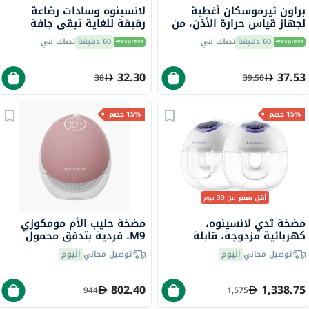
براون ثيرموسكان أغطية
لانسينوه وسادات رضاعة
لجهاز قياس حرارة الأذن، من
رقيقة للغاية تبقى جافة
40
للاستخدام مرة واحدة مع
60 دقيقة
تصلك في
60 دقيقة
تصلك في
تقنية بلولوك كور، حزمة من
24
32.30
37.53
38
39.50
15% خصم
15% خصم
أقل سعر
من 30 يوم
مضخة ثدي لانسينوه،
مضخة حليب الأم مومكوزي
كهربائية مزدوجة، قابلة
M9، فردية بتدفق محمول
للارتداء
توصيل مجاني
اليوم
توصيل مجاني
اليوم
802.40
1,338.75
944
1,575