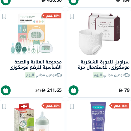
450.50
184
15% خصم
سراويل للدورة الشهرية
مجموعة العناية والصحة
مومكوزي، للاستعمال مرة
الأساسية للرضع مومكوزي
واحدة، 6 قطع×2
توصيل مجاني
اليوم
توصيل مجاني
اليوم
211.65
79
249
15% خصم
35% خصم