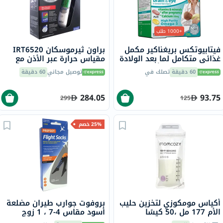
+1000 طلب
فيتابيوتكس بريغناكير مكمل
براون ثيرموسكان IRT6520
غذائي متكامل لما بعد الولادة
مقياس حرارة عبر الأذن مع
حزمة مزدوجة من أقراص
ميزة التحديد الدقيق للعمر
60 دقيقة
تصلك في
توصيل مجاني
60 دقيقة
الفيتامينات والمعادن لما بعد
الولادة 56 قرص + 28 كبسولة
أوميغا 3
284.05
93.75
299
125
25% خصم
أكياس مومكوزي لتخزين حليب
بروفوت جوارب طيران مضلعة
الأم 177 مل ،50 كيسًا
أسود مقاس 4-7 ، 1 زوج
P72112 / 1