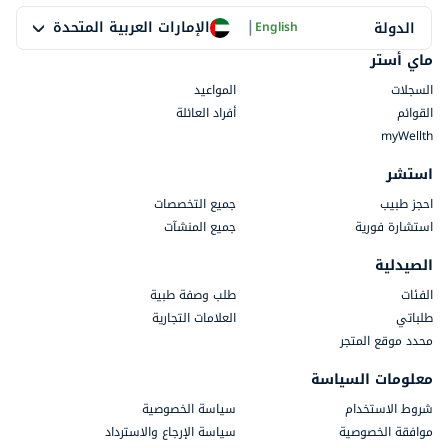
|
الإمارات العربية المتحدة
الدولة
English
ماي أستر
السجلات
المواعيد
القوائم
أفراد العائلة
myWellth
استشر
احجز طبيب
جميع التخصصات
استشارة فورية
جميع المنشآت
الصيدلية
الفئات
طلب وصفة طبية
طلباتي
العلامات التجارية
محدد موقع المتجر
معلومات السياسة
شروط الاستخدام
سياسة الخصوصية
موافقة الخصوصية
سياسة الإرجاع والاسترداد