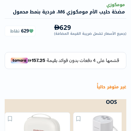
مومكوزي
مضخة حليب الأم مومكوزي M6، فردية بنمط محمول
629
629
نقاط
(
جميع الأسعار تشمل ضريبة القيمة المضافة
)
غير متوفر حالياًً
OOS