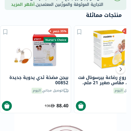
التجارية الموثوقة والموزّعين المعتمدين.
أظهر المزيد
منتجات مماثلة
35% خصم
Nurse's Choice
 دروع رضاعة بيرسونال فت
بيجن مضخة ثدي يدوية جديدة
فليكس، مقاس صغير 21 ملم،
00852
ن 2
صيل
اليوم
توصيل مجاني
اليوم
88.40
136
5