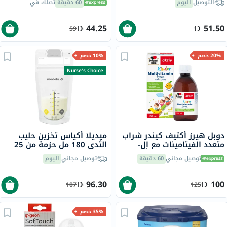
التوصيل
اليوم
60 دقيقة
تصلك في
44.25
51.50
59
20% خصم
10% خصم
Nurse's Choice
دوبل هيرز أكتيف كيندر شراب
ميديلا أكياس تخزين حليب
متعدد الفيتامينات مع إل-
الثدي 180 مل حزمة من 25
ليسين 150 مل
كيسًا
توصيل مجاني
60 دقيقة
توصيل مجاني
اليوم
96.30
100
107
125
35% خصم