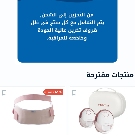
منتجات مقترحة
61% خصم