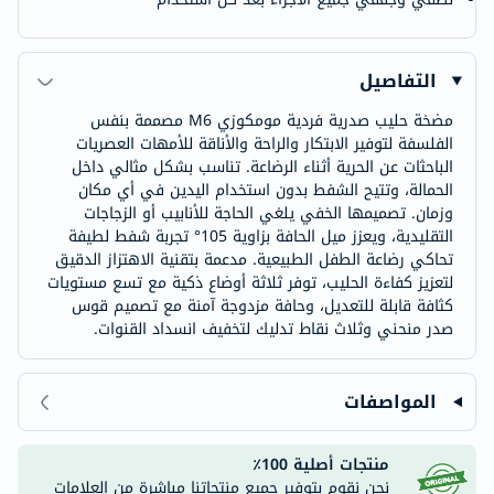
التفاصيل
مضخة حليب صدرية فردية مومكوزي M6 مصممة بنفس
الفلسفة لتوفير الابتكار والراحة والأناقة للأمهات العصريات
الباحثات عن الحرية أثناء الرضاعة. تناسب بشكل مثالي داخل
الحمالة، وتتيح الشفط بدون استخدام اليدين في أي مكان
وزمان. تصميمها الخفي يلغي الحاجة للأنابيب أو الزجاجات
التقليدية، ويعزز ميل الحافة بزاوية 105° تجربة شفط لطيفة
تحاكي رضاعة الطفل الطبيعية. مدعمة بتقنية الاهتزاز الدقيق
لتعزيز كفاءة الحليب، توفر ثلاثة أوضاع ذكية مع تسع مستويات
كثافة قابلة للتعديل، وحافة مزدوجة آمنة مع تصميم قوس
صدر منحني وثلاث نقاط تدليك لتخفيف انسداد القنوات.
المواصفات
منتجات أصلية 100٪
نحن نقوم بتوفير جميع منتجاتنا مباشرة من العلامات