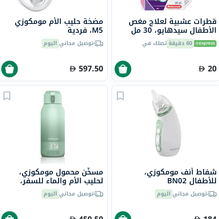
قطرات عشبية لعلاج مغص
مضخة حليب الأم مومكوزي
الأطفال سيدهايو، 30 مل
M5، فردية
60 دقيقة
تصلك في
توصيل مجاني
اليوم
597.50
20
شفاط أنف مومكوزي،
مسخّن محمول مومكوزي،
للأطفال BN02
لحليب الأم والماء للسفر،
MW005
توصيل مجاني
اليوم
توصيل مجاني
اليوم