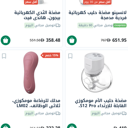
أقل سعر
من 30 يوم
أقل سعر
لانسينو مضخة حليب كهربائية
مضخة الثدي الكهربائية
فردية مدمجة
بيجون، هاندي فيت
توصيل مجاني
60 دقيقة
توصيل مجاني
اليوم
358.48
651.95
551.50
767
15% خصم
مضخة حليب الأم مومكوزي
مدلك للرضاعة مومكوزي،
القابلة للإرتداء S12 Pro،
ثلاثي الوظائف، LM02
فردية
توصيل مجاني
اليوم
توصيل مجاني
اليوم