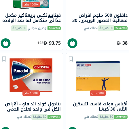
+1000 طلب
دافلون 500 ملجم أقراص
فيتابيوتكس بريغناكير مكمل
لمعالجة القصور الوريدي، 30
غذائي متكامل لما بعد الولادة
قطعة
حزمة مزدوجة من أقراص
30 دقيقة
تصلك في
توصيل مجاني
30 دقيقة
الفيتامينات والمعادن لما بعد
الولادة 56 قرص + 28 كبسولة
أوميغا 3
93.75
38
125
+500 طلب
+1000 طلب
أكياس فولت فاست لتسكين
بنادول كولد آند فلو - أقراص
الألم، 30 كيسًا
الكل في واحد لعلاج الحمى
والبرد والإنفلونزا حزمة من 24
30 دقيقة
تصلك في
30 دقيقة
تصلك في