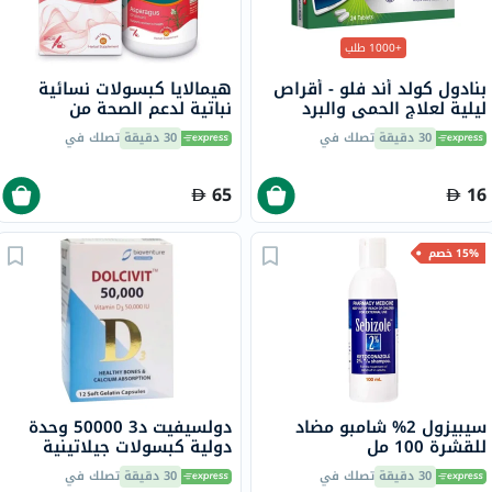
+1000 طلب
بنادول كولد أند فلو - أقراص
هيمالايا كبسولات نسائية
ليلية لعلاج الحمى والبرد
نباتية لدعم الصحة من
والإنفلونزا، 24 قرص
الهليون/شاتافاري، 250 ملجم،
30 دقيقة
تصلك في
30 دقيقة
تصلك في
حزمة من 60 كبسولة
65
16
15% خصم
سيبيزول 2% شامبو مضاد
دولسيفيت د3 50000 وحدة
للقشرة 100 مل
دولية كبسولات جيلاتينية
طرية 12 كبسولة
30 دقيقة
تصلك في
30 دقيقة
تصلك في