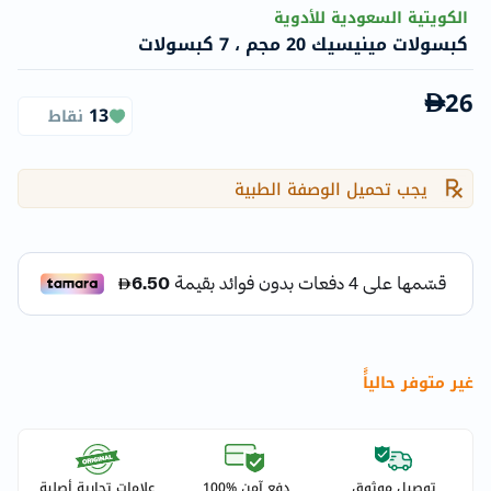
الكويتية السعودية للأدوية
كبسولات مينيسيك 20 مجم ، 7 كبسولات
26
13
نقاط
يجب تحميل الوصفة الطبية
غير متوفر حالياًً
توصيل موثوق
دفع آمن %100
علامات تجارية أصلية