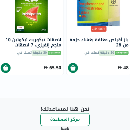
+600 طلب
ياز أقراص مغلفة بغشاء حزمة
لاصقات نيكوريت نيكوتين 10
من 28
ملجم إنفيزي، 7 لاصقات
30 دقيقة
تصلك في
30 دقيقة
تصلك في
65.50
48
نحن هنا لمساعدتك!
مركز المساعدة
تابعنا