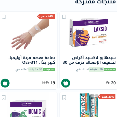
منتجات مقترحة
46% خصم
سيدهايو لاكسيد أقراص
دعامة معصم مرنة أوليمبا،
لتخفيف الإمساك حزمة من 30
كبير جدًا، OES-311
30 دقيقة
تصلك في
30 دقيقة
تصلك في
19
20
35
20% خصم