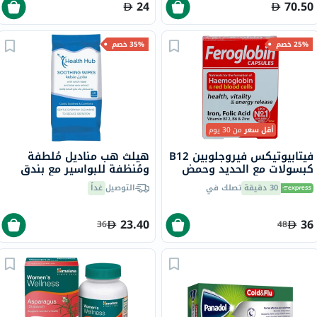
24
70.50
25% خصم
35% خصم
أقل سعر
من 30 يوم
فيتابيوتيكس فيروجلوبين B12
هيلث هب مناديل مُلطفة
كبسولات مع الحديد وحمض
ومُنظفة للبواسير مع بندق
الفوليك وفيتامين B12
الساحرة والصبار، حزمة من 40
30 دقيقة
تصلك في
التوصيل
غداً
لمحاربة التعب، 30 كبسولة
23.40
36
36
48