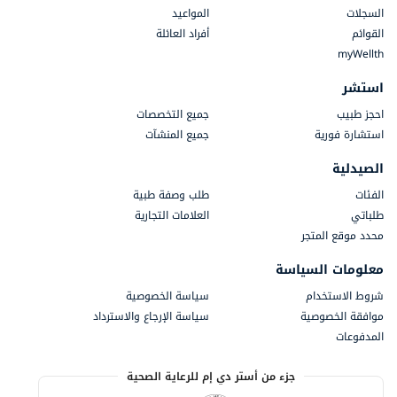
السجلات
المواعيد
القوائم
أفراد العائلة
myWellth
استشر
احجز طبيب
جميع التخصصات
استشارة فورية
جميع المنشآت
الصيدلية
الفئات
طلب وصفة طبية
طلباتي
العلامات التجارية
محدد موقع المتجر
معلومات السياسة
شروط الاستخدام
سياسة الخصوصية
موافقة الخصوصية
سياسة الإرجاع والاسترداد
المدفوعات
جزء من أستر دي إم للرعاية الصحية