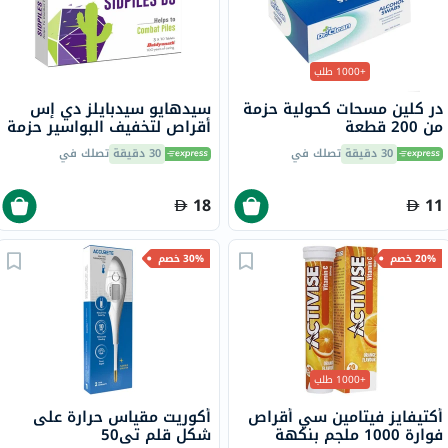
+1000 طلب
در كلين مسحات كحولية حزمة
سيدهايو سيدبايلز دي إس
من 200 قطعة
أقراص لتخفيف البواسير حزمة
من 30
30 دقيقة
تصلك في
30 دقيقة
تصلك في
18
11
20% خصم
30% خصم
+1000 طلب
أكتيفايز فيتامين سي أقراص
أكوريت مقياس حرارة على
فوارة 1000 ملجم بنكهة
شكل قلم تي50