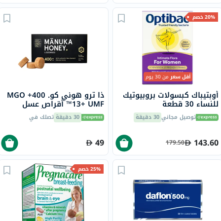
20% خصم
أقل سعر
من 30 يوم
أوبتيباك كبسولات بروبيوتيك
ذا ترو هوني كو. 400+ MGO
للنساء 30 قطعة
13+ UMF™ أقراص عسل
مانوكا 2.8 جرام 8 أقراص
توصيل مجاني
30 دقيقة
30 دقيقة
تصلك في
49
143.60
179.50
25% خصم