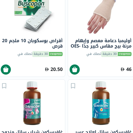
أوليمبا دعامة معصم وإبهام
أقراص بوسكوبان 10 ملجم 20
مرنة بيج مقاس كبير جدًا OES-
قرص
411
30 دقيقة
تصلك في
30 دقيقة
تصلك في
20.50
46
غافيسكون سائل لعلاج عسر
غافيسكون شراب سائل مزدوج