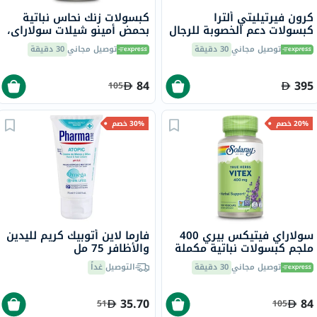
كرون فيرتيليتي ألترا
كبسولات زنك نحاس نباتية
كبسولات دعم الخصوبة للرجال
بحمض أمينو شيلات سولاراي،
60 كبسولة
100 كبسولة
توصيل مجاني
30 دقيقة
توصيل مجاني
30 دقيقة
84
395
105
20% خصم
30% خصم
سولاراي فيتيكس بيري 400
فارما لاين أتوبيك كريم لليدين
ملجم كبسولات نباتية مكملة
والأظافر 75 مل
للنساء ™ حزمة من 100
توصيل مجاني
30 دقيقة
التوصيل
غداً
35.70
84
51
105