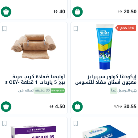
40
20.50
35% خصم
إيكودنتا كولور سيربرايز
أوليمبا ضمادة كريب مرنة -
معجون أسنان مضاد للتسوس
بيج 5 ياردات 1 قطعة s OEY-
للأطفال بالفلورايد 75 مل
111-4
التوصيل
غداً
30 دقيقة
تصلك في
4.50
30.55
47