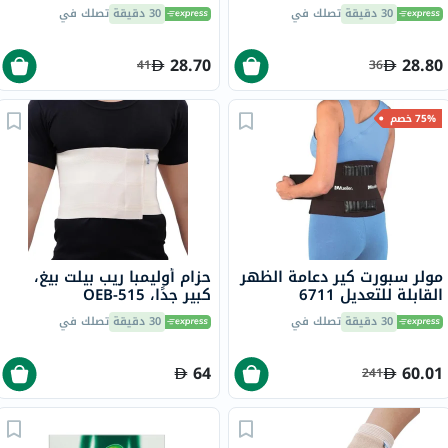
البرتقال حزمة من 20
30 دقيقة
تصلك في
30 دقيقة
تصلك في
28.70
28.80
41
36
75% خصم
مولر سبورت كير دعامة الظهر
حزام أوليمبا ريب بيلت بيغ،
القابلة للتعديل 6711
كبير جدًا، OEB-515
30 دقيقة
تصلك في
30 دقيقة
تصلك في
64
60.01
241