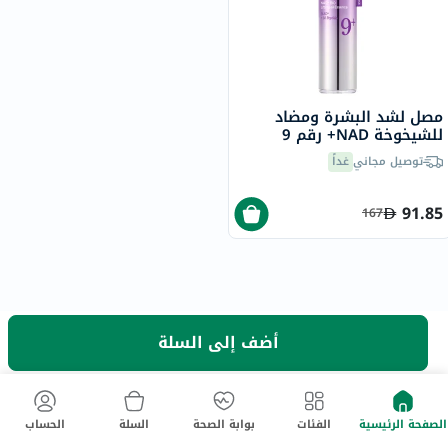
مصل لشد البشرة ومضاد
للشيخوخة NAD+ رقم 9
نومبوزين
توصيل مجاني
غداً
91.85
167
أضف إلى السلة
نحن هنا لمساعدتك!
مركز المساعدة
تابعنا
الصفحة الرئيسية
الفئات
بوابة الصحة
السلة
الحساب