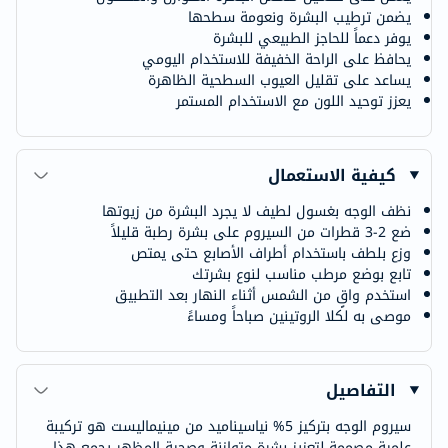
يضمن ترطيب البشرة ونعومة سطحها
يوفر دعماً للحاجز الطبيعي للبشرة
يحافظ على الراحة الخفيفة للاستخدام اليومي
يساعد على تقليل العيوب السطحية الظاهرة
يعزز توحيد اللون مع الاستخدام المستمر
كيفية الاستعمال
نظف الوجه بغسول لطيف لا يجرد البشرة من زيوتها
ضع 2-3 قطرات من السيروم على بشرة رطبة قليلاً
وزع بلطف باستخدام أطراف الأصابع حتى يمتص
تابع بوضع مرطب مناسب لنوع بشرتك
استخدم واقٍ من الشمس أثناء النهار بعد التطبيق
موصى به لكلا الروتينين صباحاً ومساءً
التفاصيل
سيروم الوجه بتركيز 5% نياسيناميد من مينيماليست هو تركيبة
علمية مصممة لتعزيز بشرة متوازنة وصحية المظهر يجمع هذا