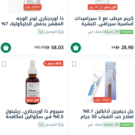
أقل سعر
من 30 يوم
+2000 طلب
كريم مرطب مع 3 سيراميدات
ذا أورديناري تونر الوجه
أساسية سيرافي، للبشرة
المقشر بحمض الجليكوليك 7%
الجافة، 50 جرام
لتوحيد لون البشرة 240 مل
30 دقيقة
تصلك في
التوصيل
غداً
58.03
28.90
105.50
34
48% خصم
+1000 طلب
أقل سعر
جل ديفرين أدابالين 0.1%
سيروم ذا أورديناري، ريتينول
لعلاج حب الشباب 30 جرام
0.5% في سكوالين لمكافحة
علامات التقدم في السن، 30
30 دقيقة
تصلك في
التوصيل
غداً
مل