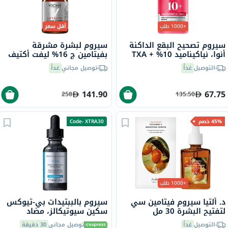
+1000 طلب
أقل سعر
سيروم تصحيح البقع الداكنة
سيروم لبشرة مشرقة
أنوا، نياكيناميد 10% + TXA
بفيتامين ج 16% ليفت أكتيف
4%، 30 مل
فيشي، 20 مل
التوصيل
غداً
توصيل مجاني
غداً
141.90
67.75
258
135.50
45% خصم
Code- XTRA30
+1000 طلب
د. ألتيا سيروم فيتامين سي
سيروم بالببتيدات بي-تيوكس
لتفتيح البشرة 30 مل
سكين سيوتيكالز، مضاد
للتجاعيد - 30 مل
التوصيل
غداً
توصيل مجاني
30 دقيقة