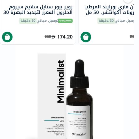
 آن ماري بورليند المرطب
روير بيور سنايل سلايم سيروم
ورونات أكوانتشر، 50 مل
الحلزون المعزز لتجديد البشرة 30
مل
توصيل مجاني
30 دقيقة
توصيل مجاني
30 دقيقة
174.20
268
255