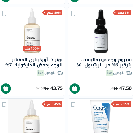
5% خصم
50% خصم
+1000 طلب
سيروم وجه مينيماليست،
تونر ذا أورديناري المقشر
بتركيز 6% من الريتينول، 30
للوجه بحمض الجليكوليك 7%
مل
لتوحيد لون البشرة 100 مل
التوصيل
غداً
التوصيل
غداً
43.75
47.50
87.50
50
15% خصم
45% خصم