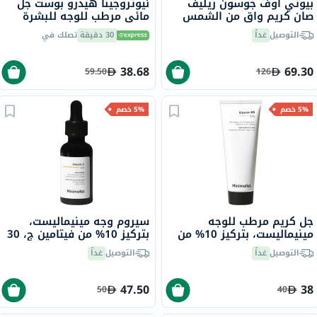
بيوتي أوف جوسون ريليف
نيوتروجينا هيدرو بوست جل
صان كريم واقٍ من الشمس
مائي مرطب للوجه للبشرة
عضوي بلأرز والبروبيوتيك
العادية إلى المختلطة 50 مل
التوصيل
غداً
30 دقيقة
تصلك في
بعامل حماية 50+ وحماية
فائقة 50 مل
38.68
69.30
59.50
126
5% خصم
5% خصم
جل كريم مرطب للوجه
سيروم وجه مينيماليست،
مينيماليست، بتركيز 10% من
بتركيز 10% من فيتامين ج، 30
فيتامين ب 5، سعة 50 جرام
مل
التوصيل
غداً
التوصيل
غداً
47.50
38
50
40