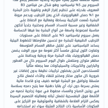
السيروم بين 5% نياسيناميد وهو شكل من فيتامين B3
المعروف بقدرته على تنظيم إفراز الزهم وتقوية حاجز البشرة
مع 1% حمض الهيالورونيك الذي يعزز الترطيب ويدعم مرونة
البشرة صُممت التركيبة ببساطة وفعالية مع الحفاظ على
الشفافية وغير مسببة لانسداد المسام ومختبرة جلدياً لتكون
مناسبة لمجموعة واسعة من أنواع البشرة بما فيها الحساسة
يعمل سيروم نياسيناميد 5% على الحفاظ على مستويات
الترطيب الطبيعية للبشرة مع تحسين مقاومتها للضغوط البيئية
يساعد النياسيناميد على تقليل مظهر المسام المتوسعة
وتفاوت اللون ليخلق ملمساً أكثر نعومة مع مرور الوقت يضمن
حمض الهيالورونيك بقاء البشرة مرنة ورطبة ويحافظ على
مظهر متوازن ومنتعش طوال اليوم السيروم خالٍ من العطور
والبارابين والكبريتات والسيليكونات مما يجعله مثالياً
للمستخدمين الذين يفضلون تركيبات نظيفة بدون إضافات غير
ضرورية كل مكون مختار ومختبر للنقاء والأداء لضمان نتائج
متسقة وتوافق مع البشرة قوامه خفيف وذو قاعدة مائية
يمتص بسرعة دون ترك أي بقايا دهنية مما يتيح دمجه بسلاسة
في روتين الصباح والمساء محفوظ في عبوة زجاجية تحميه من
الأشعة فوق البنفسجية لضمان ثباته وفعاليته التصميم البسيط
يعكس التزام العلامة بالشفافية والموثوقية مع التركيز على
المكونات الأساسية ذات النتائج المثبتة سواء تم استخدامه