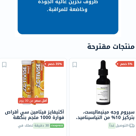
منتجات مقترحة
5% خصم
35% خصم
أقل سعر
من 30 يوم
سيروم وجه مينيماليست،
أكتيفايز فيتامين سي أقراص
بتركيز 10% من النياسيناميد،
فوارة 1000 ملجم بنكهة
30 مل
البرتقال حزمة من 20
التوصيل
غداً
30 دقيقة
تصلك في