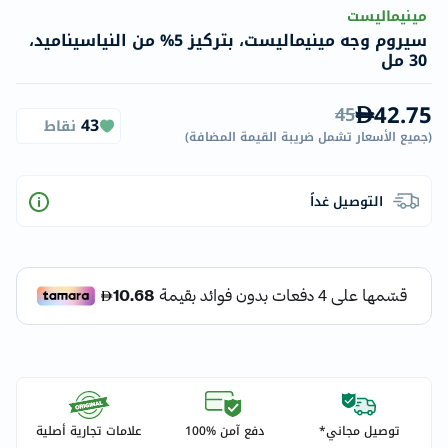
مينيماليست
سيروم وجه مينيماليست، بتركيز 5% من النياسيناميد،
30 مل
42.75
45
43
نقاط
(
جميع الأسعار تشمل ضريبة القيمة المضافة
)
التوصيل غداً
توصيل مجاني*
دفع آمن %100
علامات تجارية أصلية