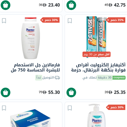
23.40
42.75
36
45
35% خصم
30% خصم
أقل سعر
من 30 يوم
أكتيفايز إلكتروليت أقراص
فارمالاين جل الاستحمام
فوارة بنكهة البرتقال، حزمة
للبشرة الحساسة 750 مل
من 20
30 دقيقة
تصلك في
التوصيل
غداً
55.30
25.35
79
39
30% خصم