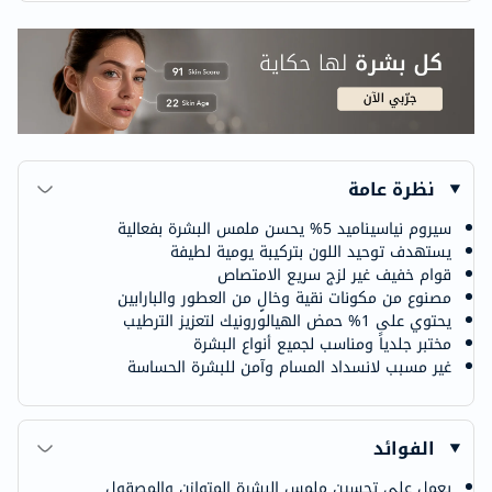
نظرة عامة
سيروم نياسيناميد 5% يحسن ملمس البشرة بفعالية
يستهدف توحيد اللون بتركيبة يومية لطيفة
قوام خفيف غير لزج سريع الامتصاص
مصنوع من مكونات نقية وخالٍ من العطور والبارابين
يحتوي على 1% حمض الهيالورونيك لتعزيز الترطيب
مختبر جلدياً ومناسب لجميع أنواع البشرة
غير مسبب لانسداد المسام وآمن للبشرة الحساسة
الفوائد
يعمل على تحسين ملمس البشرة المتوازن والمصقول