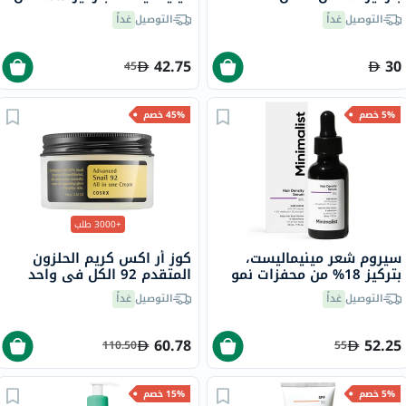
الساليسيليك + ليبو
السيراميدات، 50 جرام
التوصيل
غداً
التوصيل
غداً
هيدروكسي، 100 مل
42.75
30
45
5% خصم
45% خصم
+3000 طلب
سيروم شعر مينيماليست،
كوز أر اكس كريم الحلزون
بتركيز 18% من محفزات نمو
المتقدم 92 الكل في واحد
الشعر، 30 مل
100 مل
التوصيل
غداً
التوصيل
غداً
60.78
52.25
110.50
55
5% خصم
15% خصم