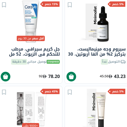
5% خصم
15% خصم
أقل سعر
من 30 يوم
سيروم وجه مينيماليست،
جل كريم سيرافي، مرطب
بتركيز 2% من ألفا أربوتين، 30
للتحكم في الزيوت، 52 مل
مل
التوصيل
غداً
توصيل مجاني
30 دقيقة
78.20
43.23
92
45.50
5% خصم
45% خصم
+9000 طلب