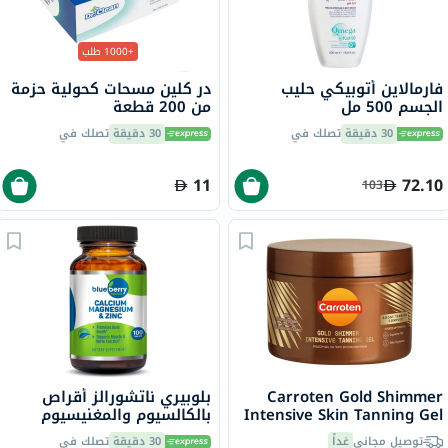
+1000 طلب
فارمالاين أتوبيكي حليب
در كلين مسحات كحولية حزمة
الجسم 500 مل
من 200 قطعة
30 دقيقة
تصلك في
30 دقيقة
تصلك في
11
72.10
103
Carroten Gold Shimmer
بلوبيري ناتشورالز أقراص
Intensive Skin Tanning Gel
بالكالسيوم والمغنيسيوم
150ml
والزنك، 100 قطعة
توصيل مجاني
غداً
30 دقيقة
تصلك في