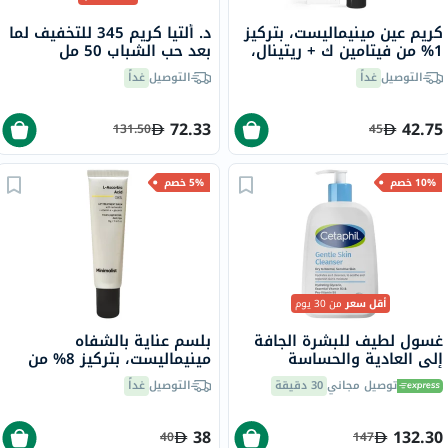
كريم عين مينيماليست، بتركيز
د. ألتيا كريم 345 للتخفيف لما
1% من فيتامين ك + ريتينال،
بعد حب الشباب 50 مل
14 جرام
التوصيل
غداً
التوصيل
غداً
72.33
42.75
131.50
45
10% خصم
5% خصم
أقل سعر
من 30 يوم
غسول لطيف للبشرة الجافة
بلسم عناية بالشفاه
إلى العادية والحساسة
مينيماليست، بتركيز 8% من
سيتافيل، 473 مل
حمض الأسكوربيك، 12 جرام
توصيل مجاني
30 دقيقة
التوصيل
غداً
38
132.30
40
147