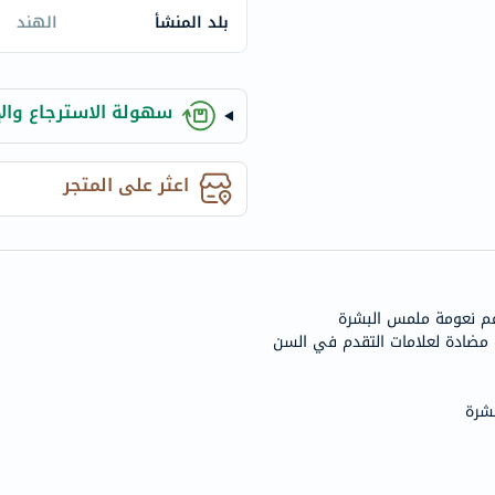
century
بلد المنشأ
الهند
accu-
chek
activise
سهولة الاسترجاع والإ
acuvue
annemarie-
borlind
اعثر على المتجر
webber-
naturals
aveeno
freestylelibre
cetaphil
 مضادة لعلامات التقدم في السن
CHalpha
cerave
بشرة
dralthea
mustela
celimax