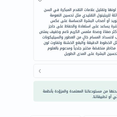
عزيز لونها وتقليل علامات التقدم المبكرة في السن
 نتائج مرئية مماثلة للريتينول التقليدي مثل تحسين النعومة
يتينويد أو أصحاب البشرة الحساسة على عكس
بشرة يساعد على استعادة والحفاظ على حاجز
 أكثر صفاءً وصحة ملمس الكريم ناعم وخفيف يمتص
لانسداد المسام خالٍ من العطور والسيليكونات
ثل الخطوط الدقيقة والبقع الخشنة وتفاوت لون
ع مخاطر منخفضة مختبر جلدياً ومدعوم بالعلوم
شحنها من مستودعاتنا المعتمدة والمزوّدة بأنظمة
ي أو تطبيقاتنا.