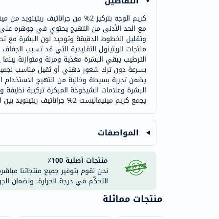
التفاصيل
كريم الوجه بتركيز 2% من جراناتيف
وتقليل الخطوط الدقيقة وتوحيد لون البشرة مع تحم
منتجات الريتينول التقليدية التي قد تسبب الجفاف
الترطيب يبقي البشرة مغذية ومرنة ومتوازنة بينم
بسرعة دون ترك شعور دهني أو ثقيل مناسب لجميع أ
يضمن تجربة بسيطة وخالية من التهيج الاستخدام ال
البشرة وعلامات الشيخوخة المبكرة تركيبة نظيفة ومب
يجمع كريم مينيماليست 2% جراناتيف ريتينويد بين الفعالية والبساطة في منتج واحد سهل الاستخدام ويعد حلاً يومياً موثوقاً لتحسين البشرة على المدى الطويل
المواصفات
منتجات أصلية 100٪
نحن نقوم بتوفير جميع منتجاتنا مباشر
التحكّم في درجة الحرارة. ولضمان الج
منتجات مماثلة