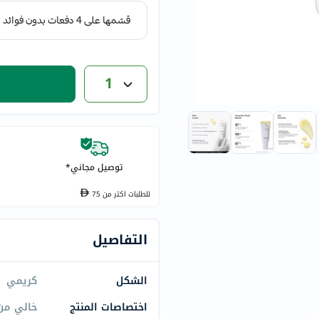
eucerin
vitabiotics
bioderma
vichy
1
now
acm
dymatize
isdin
priorin
توصيل مجاني*
medicube
للطلبات اكتر من
75
country-
life
التفاصيل
blueberry-
naturals
الشكل
كريمي
bepanthen
21st-
اختصاصات المنتج
خالي من