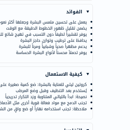
الفوائد
يعمل على تحسين ملمس البشرة وجعلها أكثر نعومة
يضمن تقليل ظهور الخطوط الدقيقة مع الوقت
يوفر تقشيراً لطيفاً دون التسبب في تهيج شائع للر
يحافظ على ترطيب وتوازن حاجز البشرة
يدعم مظهراً صحياً وشبابياً ومرناً للبشرة
يوفر تحملاً محسناً لأنواع البشرة الحساسة
كيفية الاستعمال
كروتين ليلي للعناية بالبشرة: ضع كمية صغيرة على 
يُستخدم بعد التنظيف وقبل وضع المرطب
نصيحة: ابدأ بالليالي المتناوبة وزد التكرار تدريجياً
تجنب الدمج مع مواد فعالة قوية أخرى مثل الأحماض
ملاحظة: تجنب استخدامه نهاراً أو ضع واقٍ من الشم