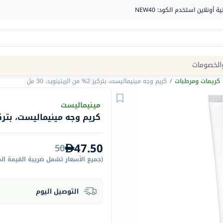
Site
الخصومات
Navigation
كريمات ومرطبات
/
كريم وجه مينيماليست، بتركيز 2% من الريتينويد، 30 مل
الصيدلية
مينيماليست
كريم وجه مينيماليست، بتركيز 2% من الريتينويد، 
الماركات
NDL
47.50
50
Humantara
(
جميع الأسعار تشمل ضريبة القيمة ال
carroten
betadine
التوصيل اليوم
La
Roche
Posay