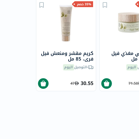
35% خصم
ي مغذي فيل
كريم مقشر ومنعش فيل
فري، 85 مل
اليوم
التوصيل
اليوم
30.55
47
71.50