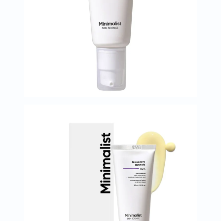
العظام
والمفاصل
المخ
والذاكرة
صحة
القلب
دعم
مرضى
السكري
دعم
الكلى
والمسالك
البولية
دعم
الكبد
صحة