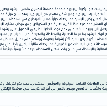
doppelherz
 ريتينويد من مينيماليست هو تركيبة ريتينويد متقدمة مصممة لتحسين ملمس البشرة وت
NMN
مع الحد الأدنى من التهيج يحتوي في جوهره على 2% جراناتيف ريتينويد وهو شكل متقدم من الريتينويد يمنح
dessert-
ل أفضل بكثير للبشرة مما يجعله خياراً ممتازاً للمبتدئين في استخدام الر
 أو التقشر فقد صيغ هذا الكريم بعناية مع السكوالان وهو مرطب مشابه لل
essence
ا يعمل الريتينويد النشط على دعم تجدد الخلايا الطبيعي للحصول على بشرة
Biochem
نواع البشرة بما فيها الدهنية والمختلطة والمعرضة لحب الشباب غير مسبب 
SVR
منتظم للكريم يعزز بشرة أكثر إشراقاً ونعومة ويساعد على تقليل مشاكل م
سطة تتجنب الإضافات غير الضرورية مما يجعله مثالياً للراغبين بأداء عالٍ م
skinceuticals
feel
true-
honey
الصحة
والمكملات
أساسيات
ة من العلامات التجارية الموثوقة والموزّعين المعتمدين. حيث يتم تخزينها و
ودة والأصالة، لا نسمح بوجود بائعين من أطراف خارجية على موقعنا الإلكترون
العناية
الصحية
باقة