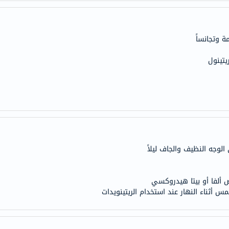
anua
theordinary
neocell
 وتجانساً
K18
يتينول
uriage
planet-
paleo
egoqv
optimumnutrition
olaplex
solaray
الوجه النظيف والجاف ليلاً
cosrx
vitalproteins
 ألفا أو بيتا هيدروكسي
optibac
س أثناء النهار عند استخدام الريتينويدات
OMRON
fino
Goongbe